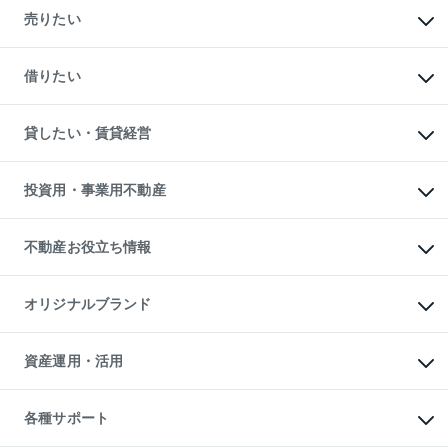
新築・分譲マンションの購入
売りたい
中古マンションの購入
一戸建ての購入
マンションの売却・査定
新築一戸建ての購入
一戸建ての売却・査定
借りたい
中古一戸建ての購入
土地の売却・査定
土地の購入
スピードAI査定
不動産購入の流れ
物件を借りる
不動産売却について
注目キーワード物件特集
オフィス・店舗の賃貸
貸したい・賃貸経営
不動産査定について
購入ガイド
借りるときの流れ
売却サービス
借りるガイド
不動産売却の流れ
無料賃料査定
多言語対応
不動産買換えの流れ
マンション賃料データ
投資用・事業用不動産
売却ガイド
賃貸管理プラン
English
繁体中文
簡体中文
リロケーションについて
投資用不動産
貸すときの流れ
事業用不動産
不動産お役立ち情報
貸すガイド
マンション投資
投資用マンション
不動産AIアドバイザー Tellus Talk
マンション一棟
マンションライブラリー
オリジナルブランド
アパート経営
人気マンションランキング
アパート投資用物件
暮らしに役立つ不動産メディア

収益物件
当社売主リノベーションマンション
「Lnote」
ビル購入（ビル一棟）
一棟リノベーションマンション

資産運用・活用
不動産相場・不動産価格情報
投資用不動産の売却査定
L`GENTE（ルジェンテ）
不動産売却FAQ
事業用不動産の売却査定
区分リノベーションマンション

不動産コラム・ニュース
等価交換事業
海外不動産
Lideas（リディアス）
不動産用語集
不動産M&A
各種サポート
投資用一棟レジデンスWELL

不動産なんでもネット相談室
アセットマネジメント・出資
SQUARE（ウェルスクエア）
住まいの税金