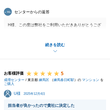
東急リバブル
センターからの返答
H様、この度は弊社をご利用いただきありがとうござ
いました。
また、お忙しい中アンケートのご協力を頂き誠にあり
続きを読む
がとうございます。
初回のお打ち合わせ通り、年内にお取引を完了できた
こと嬉しく存じます。
お取引の中で、ご協力を頂くことも多くご迷惑等お掛
5
けすることもございましたが、H様及び代理人のお嬢
お客様評価
成増センター
様の多大なるご協力が有り無事にお取引を完了するこ
/ 東京都
練馬区
（
練馬春日町駅
）の
マンション
を
ご購入
とが出来ました。
U様
U様
改めて御礼申し上げます。
2025年12月4日
今後ともお力になれることがございましたらお気軽に
担当者が良かったので貴社に決定した
ご相談下さいませ。