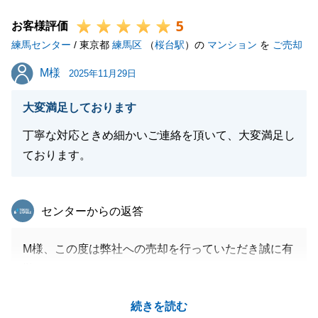
ら、お気軽にご相談くださいませ。
5
お客様評価
練馬センター
/ 東京都
練馬区
（
桜台駅
）の
マンション
を
ご売却
閉じる
M様
M様
2025年11月29日
大変満足しております
丁寧な対応ときめ細かいご連絡を頂いて、大変満足し
ております。
東急リバブル
センターからの返答
M様、この度は弊社への売却を行っていただき誠に有
難うございました。
他ご所有不動産についてもご満足いただけるお取引を
続きを読む
行えるよう動いてまいります。