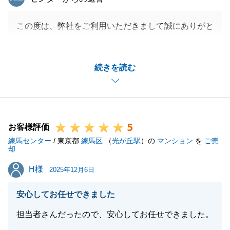
この度は、弊社をご利用いただきまして誠にありがと
うございます。
途中、担当が変わり、S様にはご不便をおかけする事
続きを読む
もあったかと思いますが、最後までスムーズなお手続
きにご協力いただきましてありがとうございました。
これからリフォームかと思いますが、ご満足いく素敵
な物件に仕上がることを期待しております。
5
今後とも、何かございましたらお気軽にご相談くださ
お客様評価
練馬センター
い。
/ 東京都
練馬区
（
光が丘駅
）の
マンション
を
ご売
却
この度はありがとうございました。
H様
H様
2025年12月6日
安心してお任せできました
閉じる
担当者さんだったので、安心してお任せできました。