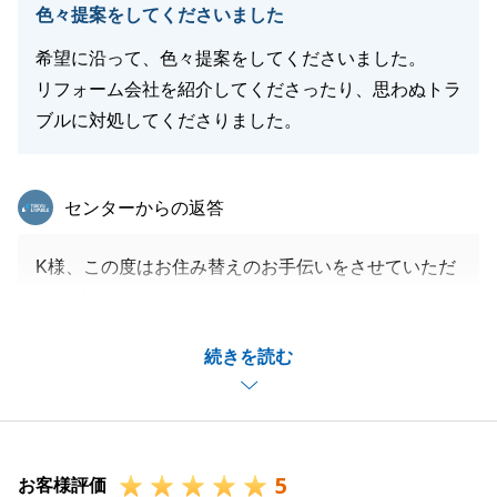
色々提案をしてくださいました
す。
改めて、この度は弊社にお任せいただき誠にありがと
希望に沿って、色々提案をしてくださいました。
うございました。
リフォーム会社を紹介してくださったり、思わぬトラ
ブルに対処してくださりました。
閉じる
東急リバブル
センターからの返答
K様、この度はお住み替えのお手伝いをさせていただ
き、誠にありがとうございました。
またお忙しい中、貴重なご意見をいただきまして、感
続きを読む
謝申し上げます。
今後、不動産に関するお悩みがございましたら、小さ
なことでも構いませんので、何なりとお気軽にお申し
つけください。
5
誠心誠意ご対応させていただきますので、引き続きど
お客様評価