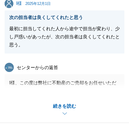
I様
I様
今後ともどうぞよろしくお願いします。
2025年12月1日
次の担当者は良くしてくれたと思う
最初に担当してくれた人から途中で担当が変わり、少
閉じる
し戸惑いがあったが、次の担当者は良くしてくれたと
思う。
東急リバブル
センターからの返答
I様、この度は弊社に不動産のご売却をお任せいただ
きまして誠にありがとうございました。
販売途中に人事異動による担当者の変更があり、I様
続きを読む
にはご迷惑をおかけしたと思いますが、無事お引き渡
しまで終えることができ安堵しております。
引き続き不動産に関してお困りのことがございました