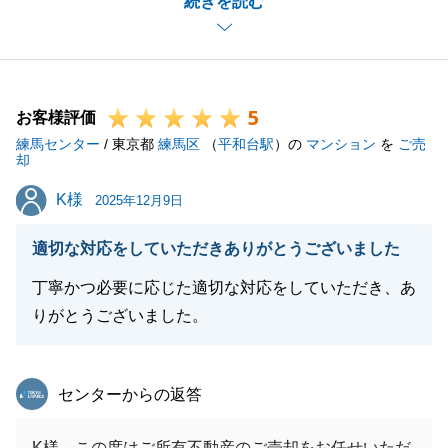
続きを読む
毎度、弊社をご贔屓くださり、感謝してもし切れませ
ん。
長期的な売却となりましたが、売主様であるO様から
ご提案を頂き、また、お打合せを重ねながら進めさせ
5
て頂きましたことに感謝申し上げます。
お客様評価
練馬センター
ご売却活動のご依頼を頂いたもう１件のマンションも
/ 東京都
練馬区
（
平和台駅
）の
マンション
を
ご売
却
精一杯お客様へのご紹介をさせていただきます。
K様
K様
今後ともどうぞ宜しくお願い申し上げます。
2025年12月9日
適切な対応をしていただきありがとうございました
丁寧かつ必要に応じた適切な対応をしていただき、あ
閉じる
りがとうございました。
東急リバブル
センターからの返答
K様、この度はご所有不動産のご売却をお任せいただ