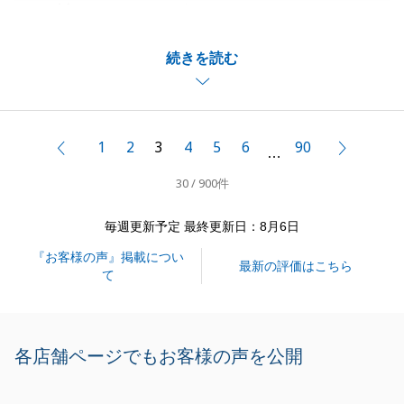
て、誠にありがとうございます。
お褒めの言葉をいただき、大変嬉しく思います。
続きを読む
W様の温かいお人柄のおかげで、終始スムーズにお取
引を進めることができました。心より感謝申し上げま
す。
約半年間のお付き合いでございましたので、寂しく思
1
2
3
4
5
6
90
前へ
次へ
…
いますが、また何かの際にはお気軽にご相談くださ
30 / 900件
い。
毎週更新予定 最終更新日：8月6日
『お客様の声』掲載につい
閉じる
最新の評価はこちら
て
各店舗ページでもお客様の声を公開