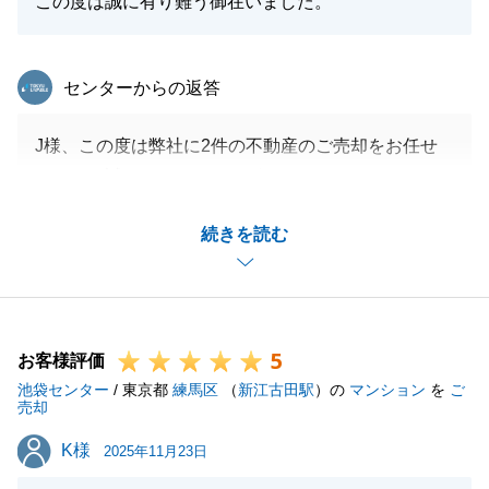
この度は誠に有り難う御在いました。
東急リバブル
センターからの返答
J様、この度は弊社に2件の不動産のご売却をお任せ
いただき誠にありがとうございます。
身に余るお褒めのお言葉をいただき、大変光栄でござ
続きを読む
います。
気付けは最初にお会いしてから2年以上たっており、
ここまで長い期間弊社にお任せいただいたこと、改め
て深くお礼申し上げます。
5
2件まとめてご売却できたことは私にとっても嬉しい
お客様評価
池袋センター
ことではございますが、J様とのお付き合いが終わっ
/ 東京都
練馬区
（
新江古田駅
）の
マンション
を
ご
売却
てしまうと思うと少し悲しい気持ちもございます。
K様
K様
是非また不動産のご相談、お悩み事等ございました
2025年11月23日
ら、お気軽にご連絡いただけますと幸いでございま