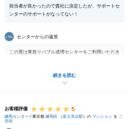
引き続きよろしくお願いいたします。
担当者が良かったので貴社に決定したが、サポートセ
ンターのサポートがなってない！
閉じる
東急リバブル
センターからの返答
この度は東急リバブル成増センターをご利用いただき
ありがとうございます。
長期にわたり物件探しにお付き合いいただきありがと
続きを読む
うございました。
U様のご希望に合った良い物件に巡り合えて私もうれ
しく思います。
また、当社のご提案するサービスの連携がうまくいか
5
ずご迷惑をお掛けいたしました。
お客様評価
練馬センター
本部にも早速共有させていただき、以後ご迷惑がかか
/ 東京都
練馬区
（
富士見台駅
）の
マンション
を
ご
売却
らないよう会社として改善に努めてまいります。