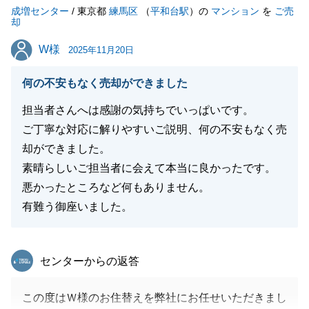
成増センター
うぞ宜しくお願いいたします。
/ 東京都
練馬区
（
平和台駅
）の
マンション
を
ご売
却
W様
W様
2025年11月20日
閉じる
何の不安もなく売却ができました
担当者さんへは感謝の気持ちでいっぱいです。
ご丁寧な対応に解りやすいご説明、何の不安もなく売
却ができました。
素晴らしいご担当者に会えて本当に良かったです。
悪かったところなど何もありません。
有難う御座いました。
東急リバブル
センターからの返答
この度はＷ様のお住替えを弊社にお任せいただきまし