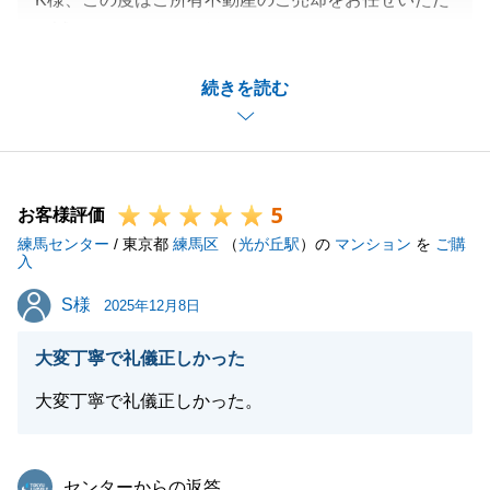
き誠にありがとうございました。
ご相談をいただいてからご決済まで非常にスピーディ
続きを読む
ーにご対応いただいたおかげで、滞りなく完結するこ
とができました。
引き続きお困りのことがございましたら、お気軽にご
相談ください。
5
お客様評価
練馬センター
/ 東京都
練馬区
（
光が丘駅
）の
マンション
を
ご購
入
閉じる
S様
S様
2025年12月8日
大変丁寧で礼儀正しかった
大変丁寧で礼儀正しかった。
東急リバブル
センターからの返答