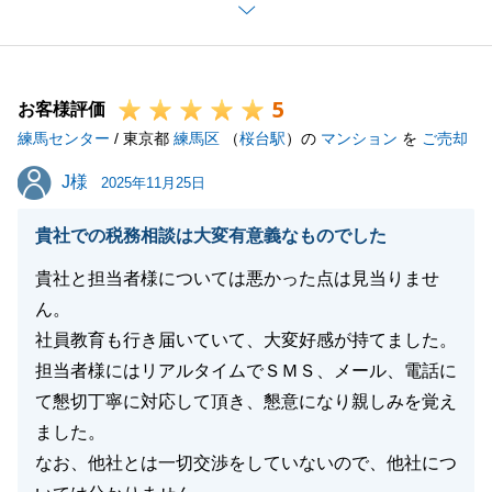
引き続きよろしくお願いいたします。
5
お客様評価
閉じる
練馬センター
/ 東京都
練馬区
（
桜台駅
）の
マンション
を
ご売却
J様
J様
2025年11月25日
貴社での税務相談は大変有意義なものでした
貴社と担当者様については悪かった点は見当りませ
ん。
社員教育も行き届いていて、大変好感が持てました。
担当者様にはリアルタイムでＳＭＳ、メール、電話に
て懇切丁寧に対応して頂き、懇意になり親しみを覚え
ました。
なお、他社とは一切交渉をしていないので、他社につ