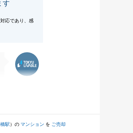
ます
る対応であり、感
東急リバブル
曙橋駅
）の
マンション
を
ご売却