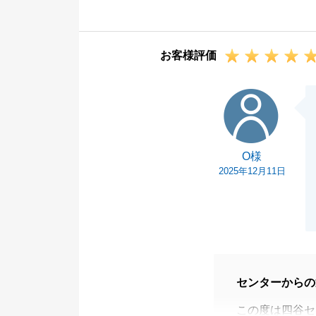
ので、今後もご
せ。
お客様評価
引き続き何卒よ
O様
O様
2025年12月11日
センターからの
この度は四谷セ