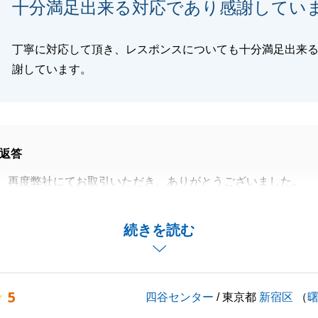
十分満足出来る対応であり感謝してい
へのご推薦というこの上ないお言葉をいただき、身の引き締
ご紹介いただいた際にも、「さすが」と言っていただけるよ
進してまいります。
丁寧に対応して頂き、レスポンスについても十分満足出来
切りとなりますが、今後も不動産に関することに限らず、何
謝しています。
ございましたらいつでもお気軽にご連絡ください。
活が、素晴らしいものとなりますよう心よりお祈り申し上げ
りがとうございました。
返答
、再度弊社にてお取引いただき、ありがとうございました。
閉じる
ただき、成約に至れ、大変嬉しく思っております。
に関してお力になれることございましたら、お気軽にご用命
続きを読む
思います。
5
四谷センター
/ 東京都
新宿区
（
閉じる