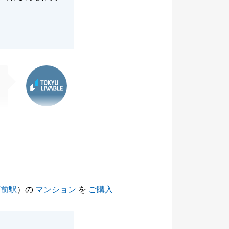
東急リバブル
庁前駅
）の
マンション
を
ご購入