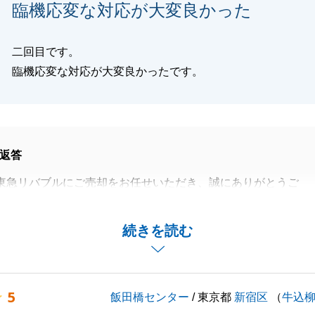
閉じる
臨機応変な対応が大変良かった
二回目です。
臨機応変な対応が大変良かったです。
返答
東急リバブルにご売却をお任せいただき、誠にありがとうご
に際しても、ご希望条件にて成約が出来ました事、私も嬉し
続きを読む
す。
しくお願い申し上げます。
5
飯田橋センター
/ 東京都
新宿区
（
牛込