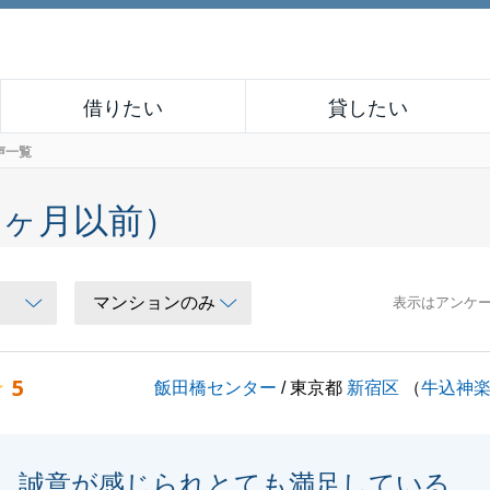
借りたい
貸したい
声一覧
６ヶ月以前）
表示はアンケ
5
飯田橋センター
/ 東京都
新宿区
（
牛込神
誠意が感じられとても満足している