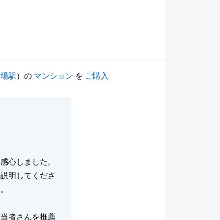
技場駅
）の
マンション
を
ご購入
に感心しました。
告説明してくださ
た。
担当者さんを推薦