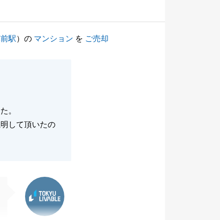
苑前駅
）の
マンション
を
ご売却
した。
説明して頂いたの
東急リバブル