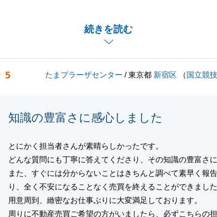
動産のご売却のお手伝いをさせて頂きましたが、賃貸管理会
等、Ｏ様、Ｓ様の多大なるご協力のおかげで、無事お引渡し
続きを読む
とができました。重ねて御礼申し上げます。
に関するご相談やお困りごと等ございましたら、ぜひお気軽
ださいませ。
5
たまプラーザセンター
/ 東京都
新宿区
（
国立競
閉じる
知識の豊富さに感心しました
とにかく担当者さんが素晴らしかったです。
どんな質問にも丁寧に答えてくださり、その知識の豊富さ
また、すぐには分からないことはきちんと調べて素早く報
り、全く不安になることなく売買を終えることができまし
用意周到、緻密なお仕事ぶりに大変満足しております。
周りに不動産売買ご希望の方がいましたら、必ずこちらの