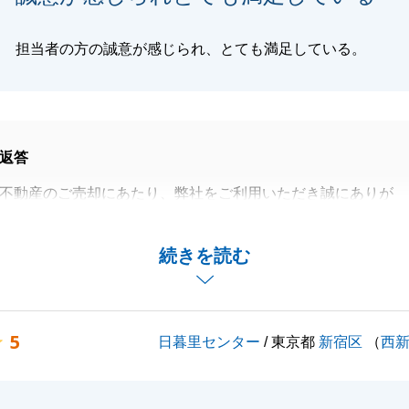
担当者の方の誠意が感じられ、とても満足している。
返答
不動産のご売却にあたり、弊社をご利用いただき誠にありが
た。
対応・ご協力いただけましたので、無事にお取引きを完了す
続きを読む
した。
なれることがございましたら、お気軽にお申し付けくださ
ろしくお願い申し上げます。
5
日暮里センター
/ 東京都
新宿区
（
西