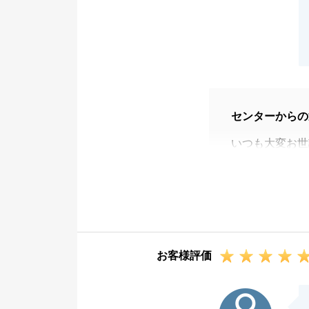
センターからの
いつも大変お世
にご協力いただ
ご記載いただい
の不安を少しで
こをS様に評価
りました。
お客様評価
S様が常に真摯
ることができ、
N様
ります。