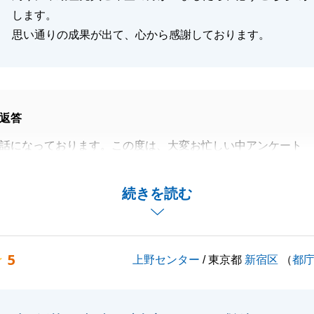
します。
思い通りの成果が出て、心から感謝しております。
返答
話になっております。この度は、大変お忙しい中アンケート
き、誠にありがとうございました。
た「迅速な報告」や「調査の徹底」は、私が日頃からお客様
続きを読む
も取り除きたいと最も大切にしている部分でございます。そ
していただけたことは、私にとって何よりの自信と励みにな
5
上野センター
/ 東京都
新宿区
（
都
に向き合ってくださったおかげで、私共も最善の準備を整え
結果としてご満足いただける成果に繋がったのだと感じてお