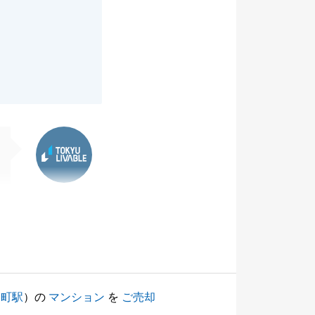
東急リバブル
柳町駅
）の
マンション
を
ご売却