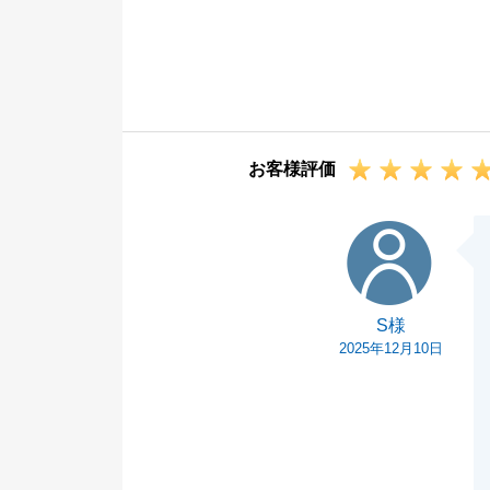
今回は投資用不
社様へのご連絡
まで完了するこ
今後また不動産
にお申し付けく
お客様評価
S様
S様
2025年12月10日