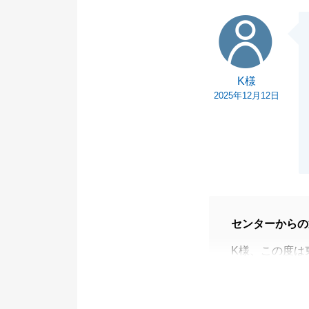
K様
K様
2025年12月12日
センターからの
K様、この度は
初めての不動産
者として大変喜
税金面に関して