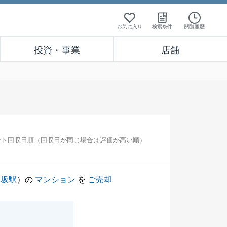
お気に入り
検索条件
閲覧履歴
投資・事業
店舗
ート回収日順（回収日が同じ場合は評価が高い順）
楽坂駅
）の
マンション
を
ご売却