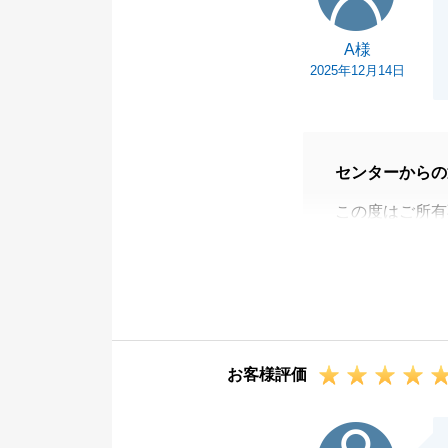
A様
2025年12月14日
センターからの
この度はご所有
とうございまし
いつも迅速にご
ることができま
また何かお力に
い。今後ともよ
お客様評価
F様