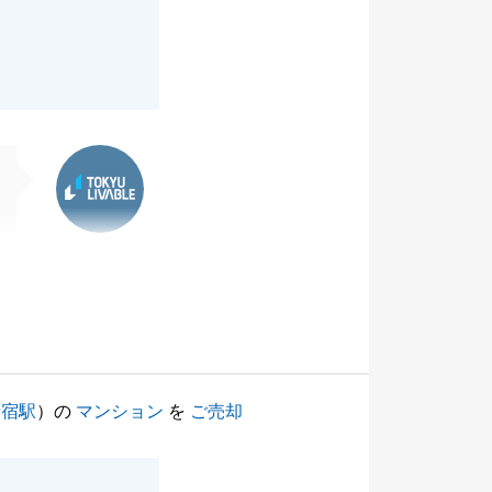
東急リバブル
新宿駅
）の
マンション
を
ご売却