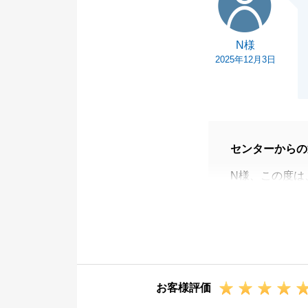
また、周囲の方
まる思いです。
N様
う、より一層精
2025年12月3日
お取引は一度区
かお困りごとが
S様の新しい生
ます。_誠にあ
センターからの
N様、この度は
再度お声がけい
今後も、不動産
いただければと
お客様評価