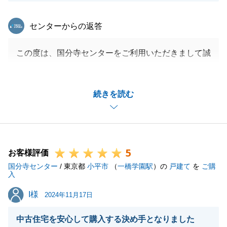
東急リバブル
センターからの返答
この度は、国分寺センターをご利用いただきまして誠
にありがとうございました。
お引渡し後の設備不具合等で、ご不安な思いをさせて
続きを読む
しまい申し訳ございません。
先方の不動産会社と連携を取りながら引き続きご対応
させていただきます。
今後ともよろしくお願いいたします。
5
お客様評価
国分寺センター
/ 東京都
小平市
（
一橋学園駅
）の
戸建て
を
ご購
入
閉じる
I様
I様
2024年11月17日
中古住宅を安心して購入する決め手となりました