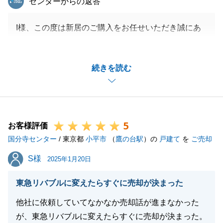
センターからの返答
I様、この度は新居のご購入をお任せいただき誠にあ
りがとうございました。
長きにわたりお付き合いさせていただき理想の物件が
続きを読む
見つかったこと、私自身も大変嬉しく思います。
これも、I様とお打ち合わせや内見を重ね二人三脚で
物件探しを実施できた故かと存じます。
本当にありがとうございました。
5
今後とも、いつでもご相談くださいませ。
お客様評価
国分寺センター
どうぞよろしくお願い申し上げます。
/ 東京都
小平市
（
鷹の台駅
）の
戸建て
を
ご売却
S様
S様
2025年1月20日
閉じる
東急リバブルに変えたらすぐに売却が決まった
他社に依頼していてなかなか売却話が進まなかった
が、東急リバブルに変えたらすぐに売却が決まった。