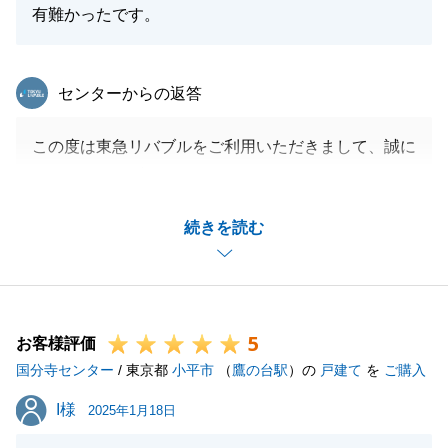
有難かったです。
東急リバブル
センターからの返答
この度は東急リバブルをご利用いただきまして、誠に
ありがとうございます。
他社でなかなか決まらない中、当社にお声がけいただ
続きを読む
き、また、Ｓ様のお役に立て大変嬉しく思います。
また、お困りの際には、お気軽にお声がけください。
今後とも東急リバブルをご愛顧の程、よろしくお願い
いたします。
5
お客様評価
国分寺センター
/ 東京都
小平市
（
鷹の台駅
）の
戸建て
を
ご購入
閉じる
I様
I様
2025年1月18日