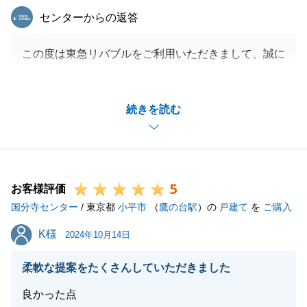
東急リバブル
センターからの返答
この度は東急リバブルをご利用いただきまして、誠に
ありがとうございます。
T様のお役に立てましたこと、大変嬉しく思います。
続きを読む
成約までの間、何度もお打ち合わせのお時間をいただ
き、その度に快くご対応いただきまして、大変感謝し
ております。
T様のご協力があったからこそ、スムーズにお取引を
5
進めることができたものと思います。
お客様評価
国分寺センター
不動産に関し、お困りごと等ございましたらいつでも
/ 東京都
小平市
（
鷹の台駅
）の
戸建て
を
ご購入
お気軽にお声がけください。
K様
K様
2024年10月14日
今後とも東急リバブルをご愛顧の程、よろしくお願い
申し上げます。
柔軟な提案をたくさんしていただきました
良かった点