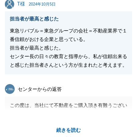
お引越し後や、その後のご生活において、お困りのこ
T様
T様
2024年10月5日
と等ございましたらお気軽にお声がけくださいませ。
今後とも東急リバブルをご愛顧の程、よろしくお願い
担当者が最高と感じた
申し上げます。
東急リバブル＝東急グループの会社＝不動産業界で１
番信頼がおける企業と思っている。
担当者が最高と感じた。
閉じる
センター長の日々の教育と指導から、私が信頼出来る
と感じた担当者さんという方が生まれたと考えます。
東急リバブル
センターからの返答
この度は、当社にて不動産をご購入頂き有難うござい
ました。
お取引にともない売買契約からお引渡しまで準備等慌
続きを読む
ただしかったと思いますが、T様からの「何事も楽し