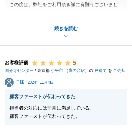
この度は、弊社をご利用頂き誠に有難うございまし
た。
ご購入でご不安なことも多かったかと思いますが、最
続きを読む
後まで弊社にお任せいただき誠にありがとうございま
した。
今後も何かございましたらいつでもご連絡くださいま
せ。
5
何卒宜しくお願い申し上げます。
お客様評価
国分寺センター
/ 東京都
小平市
（
鷹の台駅
）の
戸建て
を
ご売却
T様
T様
2024年11月4日
閉じる
顧客ファーストが伝わってきた
担当者の対応には非常に満足している。
顧客ファーストが伝わってきた。