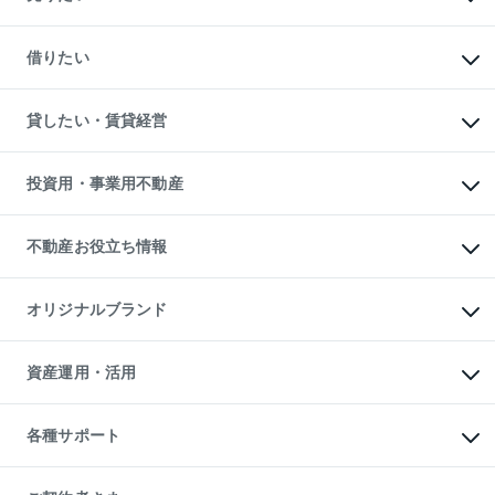
中古マンションの購入
一戸建ての購入
マンションの売却・査定
新築一戸建ての購入
一戸建ての売却・査定
借りたい
中古一戸建ての購入
土地の売却・査定
土地の購入
スピードAI査定
不動産購入の流れ
物件を借りる
不動産売却について
注目キーワード物件特集
オフィス・店舗の賃貸
貸したい・賃貸経営
不動産査定について
購入ガイド
借りるときの流れ
売却サービス
借りるガイド
不動産売却の流れ
無料賃料査定
多言語対応
不動産買換えの流れ
マンション賃料データ
投資用・事業用不動産
売却ガイド
賃貸管理プラン
English
繁体中文
簡体中文
リロケーションについて
投資用不動産
貸すときの流れ
事業用不動産
不動産お役立ち情報
貸すガイド
マンション投資
投資用マンション
不動産AIアドバイザー Tellus Talk
マンション一棟
マンションライブラリー
オリジナルブランド
アパート経営
人気マンションランキング
アパート投資用物件
暮らしに役立つ不動産メディア

収益物件
当社売主リノベーションマンション
「Lnote」
ビル購入（ビル一棟）
一棟リノベーションマンション

資産運用・活用
不動産相場・不動産価格情報
投資用不動産の売却査定
L`GENTE（ルジェンテ）
不動産売却FAQ
事業用不動産の売却査定
区分リノベーションマンション

不動産コラム・ニュース
等価交換事業
海外不動産
Lideas（リディアス）
不動産用語集
不動産M&A
各種サポート
投資用一棟レジデンスWELL

不動産なんでもネット相談室
アセットマネジメント・出資
SQUARE（ウェルスクエア）
住まいの税金
不動産小口投資

シニア向けサポート
物件一括検索（購入＆賃貸）
LEGACIA（レガシア）
相続サポート