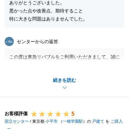
ありがとうございました。
悪かった点や改善点、期待すること
特に大きな問題はありませんでした。
東急リバブル
センターからの返答
この度は東急リバブルをご利用いただきまして、誠に
ありがとうございます。
K様のお役に立てましたことを大変嬉しく思います。
続きを読む
ご成約に至るまでの間に多くの物件がご内見いただき
ましたが、その都度日程調整や、こちらからの無理な
お願いにも快くご対応いただき、本当に感謝しており
ます。
5
K様のご協力おかげで、無事取引をスムーズに終える
お客様評価
国立センター
ことができました。
/ 東京都
小平市
（
一橋学園駅
）の
戸建て
を
ご購入