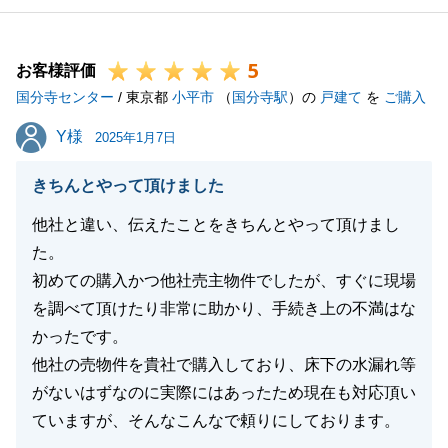
してしまい申し訳ございませんでした。
本来当たり前のことではございますが、ミスがないよ
5
う見直し、チェックを再度徹底させていただきます。
お客様評価
国分寺センター
引き続きよろしくお願いいたします。
/ 東京都
小平市
（
国分寺駅
）の
戸建て
を
ご購入
Y様
Y様
2025年1月7日
閉じる
きちんとやって頂けました
他社と違い、伝えたことをきちんとやって頂けまし
た。
初めての購入かつ他社売主物件でしたが、すぐに現場
を調べて頂けたり非常に助かり、手続き上の不満はな
かったです。
他社の売物件を貴社で購入しており、床下の水漏れ等
がないはずなのに実際にはあったため現在も対応頂い
ていますが、そんなこんなで頼りにしております。