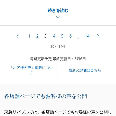
I様が大切にされていた不動産の売却をお手伝いする
続きを読む
ことができ大変嬉しく思います。
また、Ｉ様からのお言葉大変嬉しく思います。ありが
とうございます。
来年に確定申告がありますので、その際にも微力なが
1
2
3
4
5
6
14
前へ
次へ
…
ら会社の提携税理士先生などのご紹介をさせていただ
30 / 131件
きお手伝いできればと思っております。
引き続き宜しくお願いいたします。
毎週更新予定 最終更新日：8月6日
『お客様の声』掲載につい
最新の評価はこちら
て
閉じる
各店舗ページでもお客様の声を公開
東急リバブルでは、各店舗ページでもお客様の声を公開し