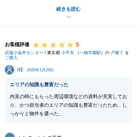
遠隔地にお住まいではございましたが、いつも迅速丁
続きを読む
寧にご対応いただき誠にありがとうございました。
スムーズなお取引ができたのもS様のご協力のおかげ
かと存じます。
今後ともお困りの事がございましたら、お気軽にご相
5
談いただけますと幸いです。
お客様評価
武蔵小金井センター
引き続きよろしくお願い申し上げます。
/ 東京都
小平市
（
一橋学園駅
）の
戸建て
を
ご購入
I様
I様
2025年1月24日
閉じる
エリアの知識も豊富だった
内見の時にもらった周辺環境などの資料が充実してお
り、かつ担当者のエリアの知識も豊富だったため、し
っかりと物件を選べた。
東急リバブル