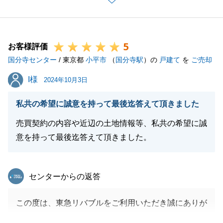
みましょう」とのお言葉に私も助けられました。
改めて、この度は営業担当として取引をお任せいただ
き有難うございます。
5
今後も何かお困りの事がございましたらお気軽にご相
お客様評価
国分寺センター
談くださいませ。
/ 東京都
小平市
（
国分寺駅
）の
戸建て
を
ご売却
I様
I様
2024年10月3日
閉じる
私共の希望に誠意を持って最後迄答えて頂きました
売買契約の内容や近辺の土地情報等、私共の希望に誠
意を持って最後迄答えて頂きました。
東急リバブル
センターからの返答
この度は、東急リバブルをご利用いただき誠にありが
とうございます。