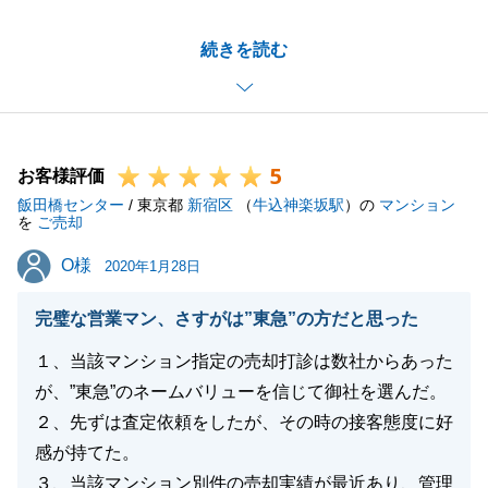
た。
続きを読む
また、お褒めのお言葉も頂戴いたしまして、誠にあり
がとうございます。
不動産というとても高額なお取引ですので、「迅速か
つ丁寧」を心掛けて営業活動を行っております。
5
別の不動産のお取引でもまだお手続きがございますの
お客様評価
飯田橋センター
で、引き続き、どうぞ宜しくお願い申し上げます。
/ 東京都
新宿区
（
牛込神楽坂駅
）の
マンション
を
ご売却
O様
O様
2020年1月28日
閉じる
完璧な営業マン、さすがは”東急”の方だと思った
１、当該マンション指定の売却打診は数社からあった
が、”東急”のネームバリューを信じて御社を選んだ。
２、先ずは査定依頼をしたが、その時の接客態度に好
感が持てた。
３、当該マンション別件の売却実績が最近あり、管理