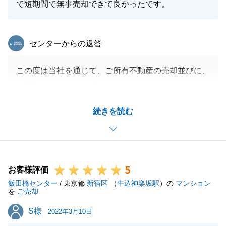
で短期間で無事売却できて良かったです。
東急リバブル
センターからの返答
この度は当社を通じて、ご所有不動産の売却並びに、
ご購入をして頂き、誠にありがとうございました。
O様のお住替えのお役に立てて嬉しく思います。
続きを読む
既に何度か当社を通じて、ご購入、ご売却をして頂き
ましたが、今後も更なるサービス向上を目指して、
日々精進して参りますので、またの機会がございまし
たら、いつでもお声がけくださいませ。
5
お客様評価
飯田橋センター
/ 東京都
新宿区
（
牛込神楽坂駅
）の
マンション
を
ご売却
閉じる
S様
S様
2022年3月10日