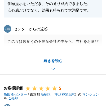
価額提示をいただき、その通り成約できました。
安心感だけでなく、結果も得られて大満足です。
東急リバブル
センターからの返答
この度は数多くの不動産会社の中から、当社をお選び
頂きましてありがとうございました。
ご所有不動産は当社で直近にて販売実績もあり、自信
続きを読む
を持って販売活動をさせて頂きました。
その結果、早期にご成約を迎えることができ、私も大
変嬉しく思っております。
今後とも何かございましたら、お気軽にご相談くださ
5
いませ。
お客様評価
飯田橋センター
/ 東京都
新宿区
（
牛込神楽坂駅
）の
マンション
を
ご売却
M様