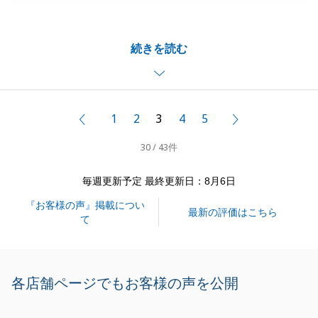
依頼を頂きまして、誠にありがとうございました。
Ｏ様には漏水の検査にもご協力頂き、また、様々な場
続きを読む
面で、ご理解を頂けたこと大変感謝しております。
Ｏ様に頂いた言葉を胸により一層、精進してまいりま
す。
この度は本当にありがとうございました。
1
2
3
4
5
前へ
次へ
30 / 43件
閉じる
毎週更新予定 最終更新日：8月6日
『お客様の声』掲載につい
最新の評価はこちら
て
各店舗ページでもお客様の声を公開