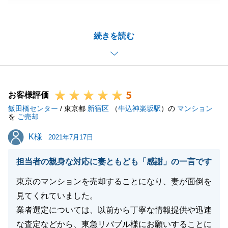
た。
取引自体は滞りなく進める事ができましたが、私の方
続きを読む
で至らなかった点があったとの事、申し訳ございませ
んでした。
今後またお手伝いさせて頂く機会がございましたら、
ご期待に100%お応えできるよう尽力させて頂きま
5
す。
お客様評価
飯田橋センター
今後とも、何卒宜しくお願い申し上げます。
/ 東京都
新宿区
（
牛込神楽坂駅
）の
マンション
を
ご売却
K様
K様
2021年7月17日
閉じる
担当者の親身な対応に妻ともども「感謝」の一言です
東京のマンションを売却することになり、妻が面倒を
見てくれていました。
業者選定については、以前から丁寧な情報提供や迅速
な査定などから、東急リバブル様にお願いすることに