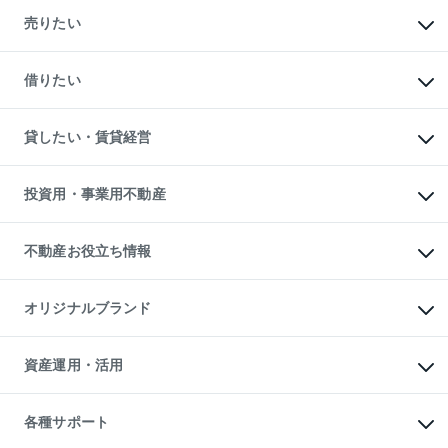
マンションの購入
新築・分譲マンションの購入
売りたい
中古マンションの購入
一戸建ての購入
マンションの売却・査定
新築一戸建ての購入
一戸建ての売却・査定
借りたい
中古一戸建ての購入
土地の売却・査定
土地の購入
スピードAI査定
不動産購入の流れ
物件を借りる
不動産売却について
注目キーワード物件特集
オフィス・店舗の賃貸
貸したい・賃貸経営
不動産査定について
購入ガイド
借りるときの流れ
売却サービス
借りるガイド
不動産売却の流れ
無料賃料査定
多言語対応
不動産買換えの流れ
マンション賃料データ
投資用・事業用不動産
売却ガイド
賃貸管理プラン
English
繁体中文
簡体中文
リロケーションについて
投資用不動産
貸すときの流れ
事業用不動産
不動産お役立ち情報
貸すガイド
マンション投資
投資用マンション
不動産AIアドバイザー Tellus Talk
マンション一棟
マンションライブラリー
オリジナルブランド
アパート経営
人気マンションランキング
アパート投資用物件
暮らしに役立つ不動産メディア

収益物件
当社売主リノベーションマンション
「Lnote」
ビル購入（ビル一棟）
一棟リノベーションマンション

資産運用・活用
不動産相場・不動産価格情報
投資用不動産の売却査定
L`GENTE（ルジェンテ）
不動産売却FAQ
事業用不動産の売却査定
区分リノベーションマンション

不動産コラム・ニュース
等価交換事業
海外不動産
Lideas（リディアス）
不動産用語集
不動産M&A
各種サポート
投資用一棟レジデンスWELL

不動産なんでもネット相談室
アセットマネジメント・出資
SQUARE（ウェルスクエア）
住まいの税金