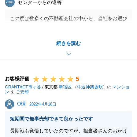
センターからの返答
この度は数多くの不動産会社の中から、当社をお選び
頂きましてありがとうございました。
ご所有不動産は当社で直近にて販売実績もあり、自信
続きを読む
を持ってT様にご提案をさせて頂きました。
空室後には、当社サービス(ルームデコレーション)も
活用しながら、当初予定した販売スケジュールでご成
約を迎える事ができ、私も大変嬉しく思っておりま
5
す。
お客様評価
GRANTACT市ヶ谷
今後とも何かございましたら、お気軽にご相談くださ
/ 東京都
新宿区
（
牛込神楽坂駅
）の
マンショ
ン
を
ご売却
いませ。
O様
O様
2022年4月18日
短期間で無事売却できて良かったです
閉じる
長期戦も覚悟していたのですが、担当者さんのおかげ