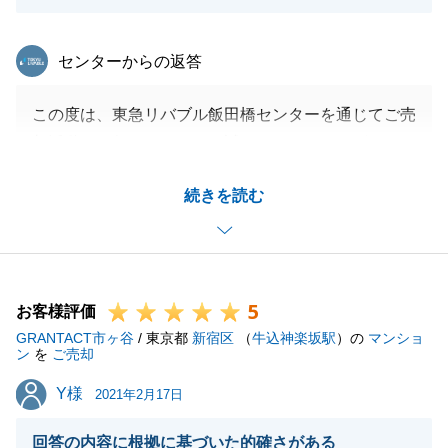
東急リバブル
センターからの返答
この度は、東急リバブル飯田橋センターを通じてご売
却活動をお任せいただき、誠にありがとうございまし
た。M様と二人三脚で取り組めたことが、高値成約に
続きを読む
繋がったと思っております。今後も、不動産売買でお
困りのことや、ご親族やご友人の方でお困りの方など
いらっしゃいましたら、ぜひ、お声がけくださいま
せ。誠心誠意務めさせていただきます。
5
引き続き、不動産購入の件で宜しくお願い致します。
お客様評価
GRANTACT市ヶ谷
/ 東京都
新宿区
（
牛込神楽坂駅
）の
マンショ
ン
を
ご売却
Y様
Y様
2021年2月17日
閉じる
回答の内容に根拠に基づいた的確さがある