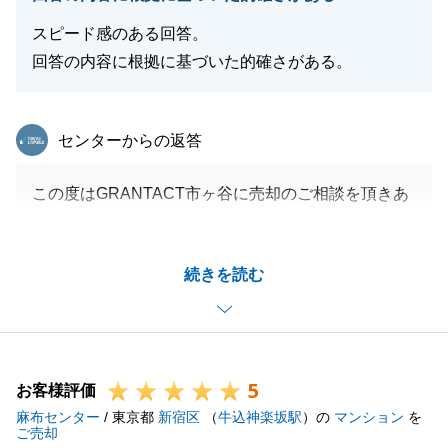
スピード感のある回答。
回答の内容に根拠に基づいた的確さがある。
東急リバブル
センターからの返答
この度はGRANTACT市ヶ谷に売却のご相談を頂きあ
りがとうございました。
売却方法に関して実例が少ない状況でございました
続きを読む
が、Y様のご要望に沿えたご提案が出来たことを嬉し
く思います。
引き続きお困りのことなどございましたらお気軽にご
相談くださいませ。
5
お客様評価
麻布センター
/ 東京都
新宿区
（
牛込神楽坂駅
）の
マンション
を
ご売却