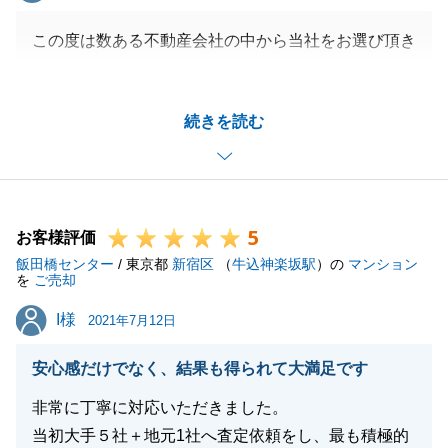
この度は数ある不動産会社の中から当社をお選び頂き
まして、ありがとうございました。
K様とご家族の想いが込められた大切な不動産でした
続きを読む
ので、少しでも良いお取引になるよう、お手伝いさせ
て頂きました。
本当にありがとうございました。
今後とも宜しくお願い申し上げます。
5
お客様評価
飯田橋センター
/ 東京都
新宿区
（
牛込神楽坂駅
）の
マンション
を
ご売却
閉じる
I様
I様
2021年7月12日
安心感だけでなく、結果も得られて大満足です
非常に丁寧に対応いただきました。
当初大手５社＋地元1社へ査定依頼をし、最も積極的