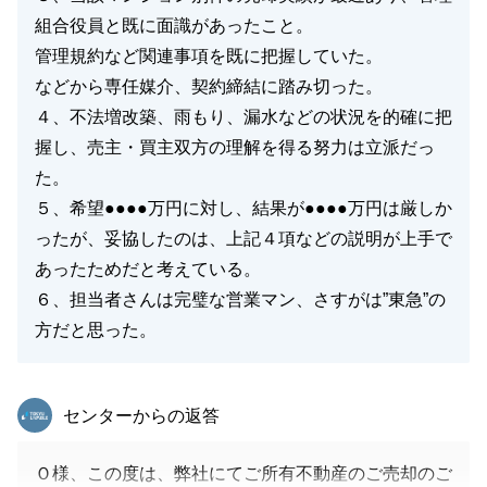
組合役員と既に面識があったこと。
管理規約など関連事項を既に把握していた。
などから専任媒介、契約締結に踏み切った。
４、不法増改築、雨もり、漏水などの状況を的確に把
握し、売主・買主双方の理解を得る努力は立派だっ
た。
５、希望●●●●万円に対し、結果が●●●●万円は厳しか
ったが、妥協したのは、上記４項などの説明が上手で
あったためだと考えている。
６、担当者さんは完璧な営業マン、さすがは”東急”の
方だと思った。
東急リバブル
センターからの返答
Ｏ様、この度は、弊社にてご所有不動産のご売却のご