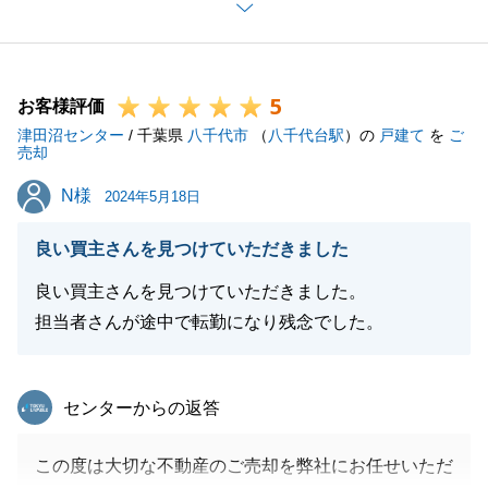
ます。
ご指摘いただいた点を改善し、今後の接客に努めて参
ります。
5
お忙しいところ貴重なご意見をいただき改めてありが
お客様評価
津田沼センター
とうございました。
/ 千葉県
八千代市
（
八千代台駅
）の
戸建て
を
ご
売却
今後ともよろしくお願いします。
N様
N様
2024年5月18日
良い買主さんを見つけていただきました
閉じる
良い買主さんを見つけていただきました。
担当者さんが途中で転勤になり残念でした。
東急リバブル
センターからの返答
この度は大切な不動産のご売却を弊社にお任せいただ