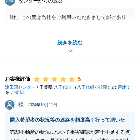
センターからの返答
I様、この度は当社をご利用いただきまして誠にあり
がとうございました。
ご契約ごとの度にご遠方よりご足労頂き、I様にご協
続きを読む
力いただけたおかげで円滑にお取引を終えることが出
来ました。
重ねて御礼申し上げます。
今後なにかお困りごとございましたら、お気軽にご相
5
談下さい。
お客様評価
津田沼センター
I様にいただいたお言葉をありがたく頂戴し、日々精
/ 千葉県
八千代市
（
八千代緑が丘駅
）の
戸建て
を
ご売却
進して参りますので引き続き何卒よろしくお願いいた
I様
I様
します。
2024年10月11日
購入希望者の状況等の連絡を頻度高く行って頂いた
売却不動産の状況について事実確認が若干不足する点
閉じる