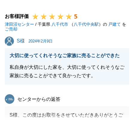
付けくださいませ。
5
ぜひその際もS様のお力になれればと思います。
お客様評価
津田沼センター
今後ともよろしくお願いします。
/ 千葉県
八千代市
（
八千代中央駅
）の
戸建て
を
ご売却
S様
S様
2024年2月9日
閉じる
大切に使ってくれそうなご家族に売ることができた
私自身が大切にした家を、大切に使ってくれそうなご
家族に売ることができて良かったです。
東急リバブル
センターからの返答
S様、この度はお取引をさせていただきありがとうご
ざいました。
多大なるご協力のおかげで無事に完了することができ