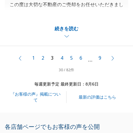
この度は大切な不動産のご売却をお任せいただきまし
て誠にありがとうございます。
無事お引き渡しが完了しましてほっとしております。
続きを読む
途中ご連絡が遅くなってしまいご不便をおかけしてし
まいました。
大変申し訳ございません。
今後はスピードを意識しましてより良いお取引ができ
1
2
3
4
5
6
9
前へ
次へ
…
るよう尽力してまいりたいと思います。
30 / 82件
また何かございましたらお気軽にご相談くださいま
せ。
毎週更新予定 最終更新日：8月6日
よろしくお願いいたします。
『お客様の声』掲載につい
最新の評価はこちら
て
閉じる
各店舗ページでもお客様の声を公開