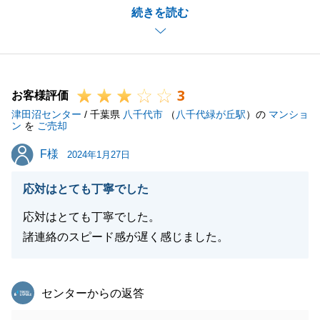
続きを読む
ました。
引き続き何かありましたらお申し付けください。
3
お客様評価
閉じる
津田沼センター
/ 千葉県
八千代市
（
八千代緑が丘駅
）の
マンショ
ン
を
ご売却
F様
F様
2024年1月27日
応対はとても丁寧でした
応対はとても丁寧でした。
諸連絡のスピード感が遅く感じました。
東急リバブル
センターからの返答