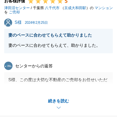
5
また何かお手伝いできることがございましたらお気軽
お客様評価
津田沼センター
にご相談くださいませ。
/ 千葉県
八千代市
（
京成大和田駅
）の
マンション
を
ご売却
宜しくお願いいたします。
S様
S様
2024年2月25日
妻のペースに合わせてもらえて助かりました
閉じる
妻のペースに合わせてもらえて、助かりました。
東急リバブル
センターからの返答
S様、この度は大切な不動産のご売却をお任せいただ
きまして誠にありがとうございます。
奥様を始めご主人様もご連絡を迅速に取っていただけ
続きを読む
たおかげで、スムーズにお取引を終えることができま
した。
今後も何かございましたら、いつでもお気軽にお申し