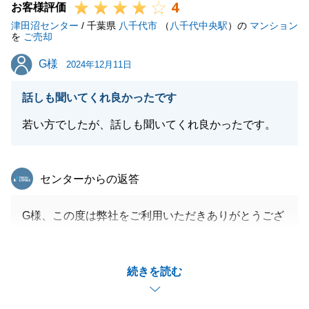
4
お客様評価
津田沼センター
/ 千葉県
八千代市
（
八千代中央駅
）の
マンション
を
ご売却
G様
G様
2024年12月11日
話しも聞いてくれ良かったです
若い方でしたが、話しも聞いてくれ良かったです。
東急リバブル
センターからの返答
G様、この度は弊社をご利用いただきありがとうござ
いました。
お引渡しまでにご迷惑をかかることもあったと思いま
続きを読む
すが、G様のご協力もあり、無事にお取引を完了する
ことが出来ました。