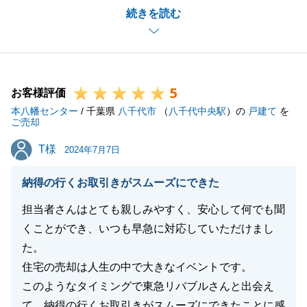
続きを読む
足につきましては誠に申し訳ございませんでした。
別の仲介会社様からの切り替えという形でしたが、大
事なお庭含め、室内についてもとても気に入っていた
だけるお客様とご縁があり、大変うれしく思います。
5
また何かお手伝いできることがございましたらお声が
お客様評価
本八幡センター
けいただけますと幸いです。
/ 千葉県
八千代市
（
八千代中央駅
）の
戸建て
を
ご売却
引き続きどうぞよろしくお願いいたします。
T様
T様
2024年7月7日
納得の行くお取引きがスムーズにできた
閉じる
担当者さんはとても親しみやすく、安心して何でも聞
くことができ、いつも早急に対応していただけまし
た。
住宅の売却は人生の中で大きなイベントです。
このようなタイミングで東急リバブルさんと出会え
て、納得の行くお取引きがスムーズにできたことに感