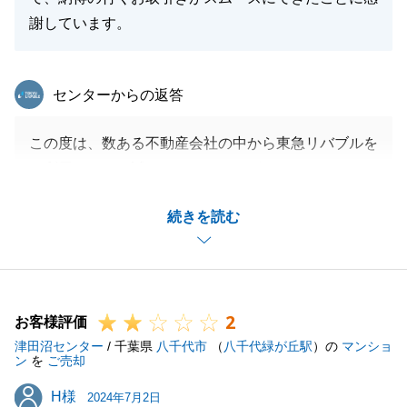
謝しています。
東急リバブル
センターからの返答
この度は、数ある不動産会社の中から東急リバブルを
ご利用いただき誠にありがとうございました。
また嬉しいお褒めのお言葉ありがとうございます。
続きを読む
無事にお引渡しまで完了できたのは、T様のご協力の
お陰でございます。
また不動産に関することでお困りのことがあれば、お
気軽にご連絡くださいませ。
2
この度は誠にありがとうございました。
お客様評価
津田沼センター
/ 千葉県
八千代市
（
八千代緑が丘駅
）の
マンショ
ン
を
ご売却
H様
H様
2024年7月2日
閉じる