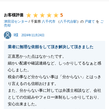
ご契約にて、ご実家の方に伺った際にはご当地名物の
おもてなしをしていただいたりと思い出に残るご契約
5
手続きの一つとなりました。
お客様評価
津田沼センター
今後とも、健康には気をつけて頂きまして、何かあり
/ 千葉県
八千代市
（
八千代台駅
）の
戸建て
を
ご
売却
ましたら気兼ねなくご相談いただきたいと思います。
I様
I様
何卒、宜しくお願い申し上げます。
2024年11月24日
業者に無理な依頼をして頂き解決して頂きました
正直悪かった点はなかったです。
閉じる
細かい配慮や確認連絡など、しっかりしてるなぁと感
心しました。
税金の事など分からない事は「分からない」とはっき
り言えるのも信頼おけます。
また、分からない事に対しては弁護士相談など、会社
としての仕組みやフォロー体制もしっかりしており、
安心出来ました。