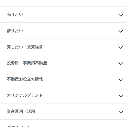
マンションの購入
新築・分譲マンションの購入
売りたい
中古マンションの購入
一戸建ての購入
マンションの売却・査定
新築一戸建ての購入
一戸建ての売却・査定
借りたい
中古一戸建ての購入
土地の売却・査定
土地の購入
スピードAI査定
不動産購入の流れ
物件を借りる
不動産売却について
注目キーワード物件特集
オフィス・店舗の賃貸
貸したい・賃貸経営
不動産査定について
購入ガイド
借りるときの流れ
売却サービス
借りるガイド
不動産売却の流れ
無料賃料査定
多言語対応
不動産買換えの流れ
マンション賃料データ
投資用・事業用不動産
売却ガイド
賃貸管理プラン
English
繁体中文
簡体中文
リロケーションについて
投資用不動産
貸すときの流れ
事業用不動産
不動産お役立ち情報
貸すガイド
マンション投資
投資用マンション
不動産AIアドバイザー Tellus Talk
マンション一棟
マンションライブラリー
オリジナルブランド
アパート経営
人気マンションランキング
アパート投資用物件
暮らしに役立つ不動産メディア

収益物件
当社売主リノベーションマンション
「Lnote」
ビル購入（ビル一棟）
一棟リノベーションマンション

資産運用・活用
不動産相場・不動産価格情報
投資用不動産の売却査定
L`GENTE（ルジェンテ）
不動産売却FAQ
事業用不動産の売却査定
区分リノベーションマンション

不動産コラム・ニュース
等価交換事業
海外不動産
Lideas（リディアス）
不動産用語集
不動産M&A