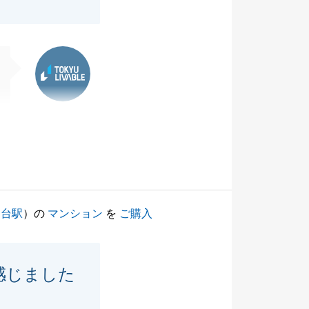
東急リバブル
川台駅
）の
マンション
を
ご購入
感じました