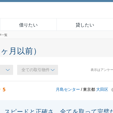
借りたい
貸したい
声一覧
６ヶ月以前）
表示はアンケ
5
月島センター
/ 東京都
大田区
スピードと正確さ、全てを取って完璧