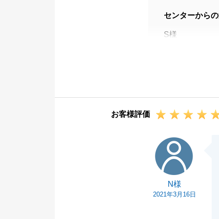
センターからの
S様
このたびは私を
させていただけ
今般のお取引は
てありがとうご
また、身に余る
お客様評価
今後もS様なら
届けできるよう
N様
今後とも、末永
N様
2021年3月16日