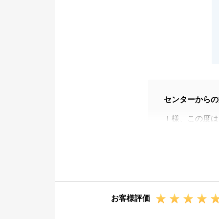
センターからの
Ｉ様、この度は
今回Ｉ様のお力
Ｉ様の不動産の
引き続き、何か
存じます。
今後とも、何卒
お客様評価