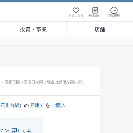
お気に入り
検索条件
閲覧履歴
投資・事業
店舗
ート回収日順（回収日が同じ場合は評価が高い順）
（
石川台駅
）の
戸建て
を
ご購入
だと思いま