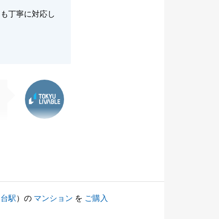
つも丁寧に対応し
東急リバブル
川台駅
）の
マンション
を
ご購入