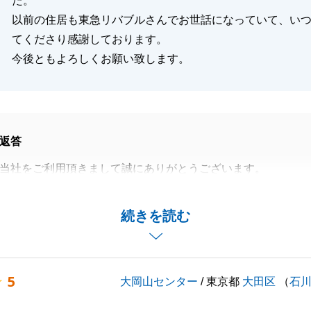
た。
以前の住居も東急リバブルさんでお世話になっていて、い
てくださり感謝しております。
今後ともよろしくお願い致します。
返答
当社をご利用頂きまして誠にありがとうございます。
添えがあったからこそ、円滑な不動産取引が行えました。
ご購入のお手伝いが出来、大変光栄に思っております。
続きを読む
お困りのことがございましたら、お気軽にご連絡頂ければと
宜しくお願い致します。
5
大岡山センター
/ 東京都
大田区
（
石