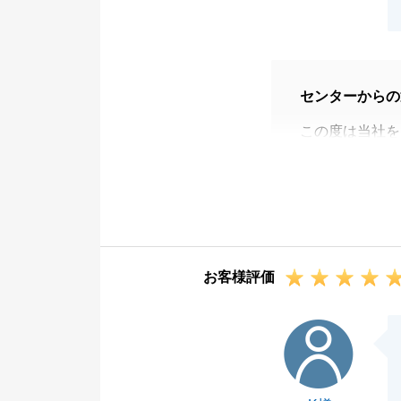
センターからの
この度は当社を
所員共々、大変
引き続き、末長
お客様評価
K様