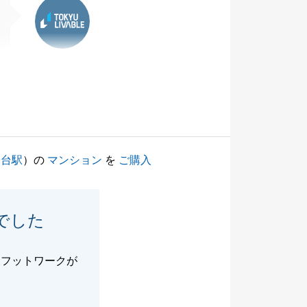
川台駅
）の
マンション
を
ご購入
でした
、フットワークが