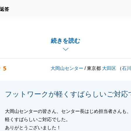
返答
窓口として、S様の大切な資産の組換えに関するお手伝いを
たこと、心より感謝いたします。
続きを読む
S様のご協力あってのものと思っております。あらためまし
ざいました。
お言葉の数々、恐縮でございます。
5
大岡山センター
/ 東京都
大田区
（
石
びにご紹介いただいている方々にも、ご期待以上のものをお
精進してまいります。
くお付き合いいただけましたら幸いです。
フットワークが軽くすばらしいご対応
大岡山センターの皆さん、センター長はじめ担当者さんも
閉じる
軽くすばらしいご対応でした。
ありがとうございました！