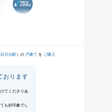
（
石川台駅
）の
戸建て
を
ご購入
ております
受けてくださりあ
とても好印象でし