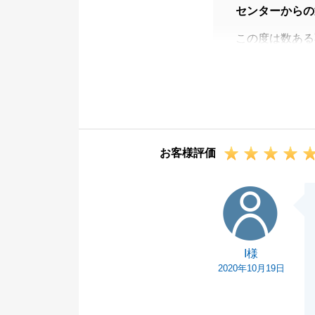
センターからの
この度は数ある
頂き、誠にあり
私自身、投資不
と思いますが、
どんな些細なこ
にご連絡下さい
お客様評価
今後とも何卒宜
I様
I様
2020年10月19日