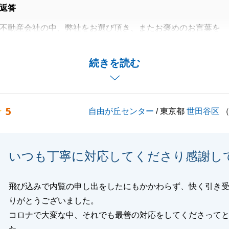
返答
不動産会社の中、弊社をお選び頂き、またお褒めのお言葉を
がとうございます。
動産のお取引が多いわけではなく、至らない点が多かったか
続きを読む
K様にご満足頂けたこと、大変嬉しく思います。
とでも構いませんので、ご相談等がございましたら、お気軽
。
5
自由が丘センター
/ 東京都
世田谷区
しくお願い申し上げます。
いつも丁寧に対応してくださり感謝し
閉じる
飛び込みで内覧の申し出をしたにもかかわらず、快く引き
りがとうございました。
コロナで大変な中、それでも最善の対応をしてくださって