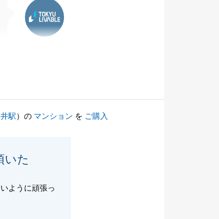
東急リバブル
金井駅
）の
マンション
を
ご購入
頂いた
ないように頑張っ