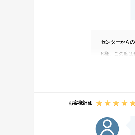
センターからの
K様、この度は
安心してご購入
ます。
K様にいつも迅
す。
このご縁が長い
お客様評価
今後とも、何卒
K様