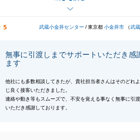
きます。
ました、提示資料の記載ミスにつきましては、改善できるよ
は意識して参ります。
5
武蔵小金井センター
/ 東京都
小金井市
（
武
くお願いいたします。
無事に引渡しまでサポートいただき感
閉じる
ます
他社にも多数相談してきたが、貴社担当者さんはそのどれ
じ良く接客いただきました。
連絡や動き等もスムーズで、不安を覚える事なく無事に引
いただき感謝しております。