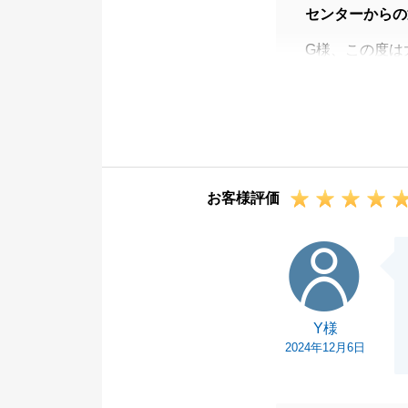
センターからの
G様、この度は
うございました
上記のようなお
いつも迅速に丁
ことができまし
本当にありがと
お客様評価
今後とも不動産
どうぞよろしく
Y様
本当にありがと
Y様
2024年12月6日