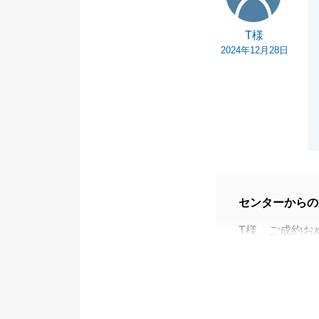
T様
2024年12月28日
センターからの
T様、ご成約お
最後までT様の
力不足な点もあ
がとうございま
不動産のお悩み