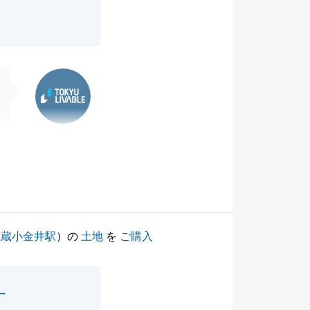
東急リバブル
武蔵小金井駅
）の
土地
を
ご購入
す