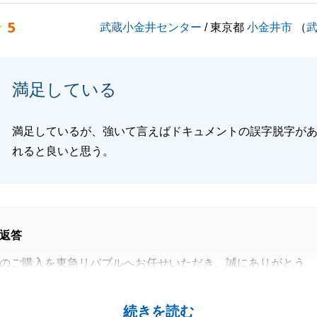
5
武蔵小金井センター
/ 東京都
小金井市
（
閉じる
満足している
満足しているが、強いて言えばドキュメントの誤字脱字が
れると良いと思う。
返答
のご購入を東急リバブルへお任せいただき、誠にありがとう
につきましても、ご満足のいく結果となるよう、誠心誠意努
続きを読む