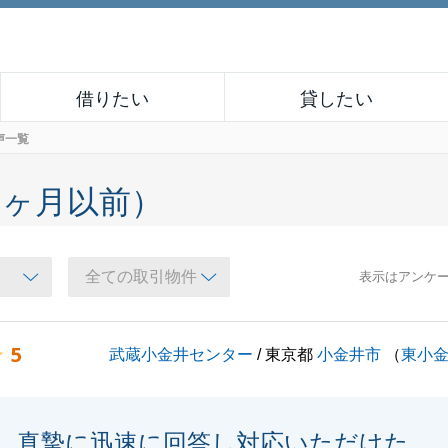
借りたい
貸したい
声一覧
６ヶ月以前）
表示はアンケ
5
武蔵小金井センター
/ 東京都
小金井市
（
東小
真摯に迅速に回答し対応いただけた