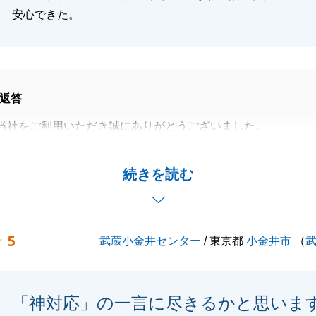
安心できた。
返答
当社をご利用いただき誠にありがとうございました。
に臨んでいただけたとのこと、何よりうれしい言葉でござい
続きを読む
速にご対応いただいたおかげかと存じます。感謝申し上げま
お付合いの第一歩と考えております。
5
武蔵小金井センター
/ 東京都
小金井市
（
よろしくお願いいたします。
「神対応」の一言に尽きるかと思いま