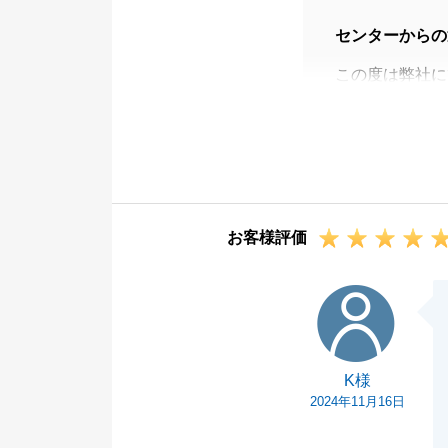
センターからの
この度は弊社に
いました。
迅速にご対応い
ました。
無事リフォーム
また改めてご家
お客様評価
今後ともお役に
K様
K様
2024年11月16日