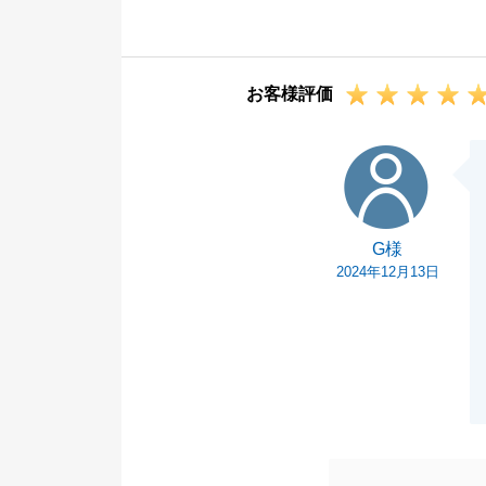
めさせていただ
ご指摘いただき
う今後の業務で
お客様評価
今後ともよろし
G様
G様
2024年12月13日