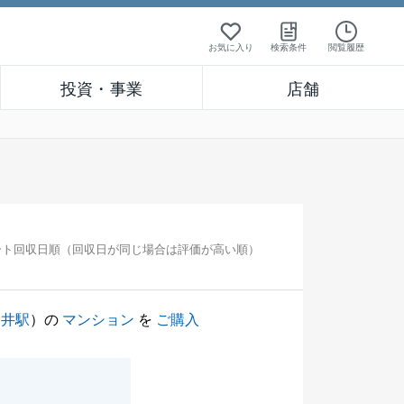
お気に入り
検索条件
閲覧履歴
投資・事業
店舗
ート回収日順（回収日が同じ場合は評価が高い順）
金井駅
）の
マンション
を
ご購入