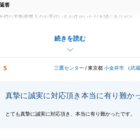
返答
大切な不動産購入のお手伝いをお任せいただき誠にありがと
。
言葉をいただき嬉しい限りです。
続きを読む
寧にご対応いただいたからこそスムーズにお取引を完了する
た。
うございました。
5
三鷹センター
/ 東京都
小金井市
（
武
のご相談はお任せくださいませ。
お願いいたします。
うございました。
真摯に誠実に対応頂き本当に有り難か
とても真摯に誠実に対応頂き、本当に有り難かったです。
閉じる