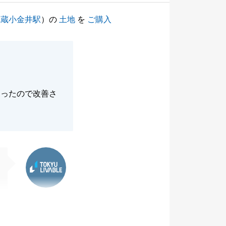
武蔵小金井駅
）の
土地
を
ご購入
あったので改善さ
東急リバブル