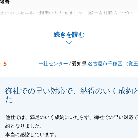
返答
本山センターをご利用いただきまして、誠に有り難うござい
売却ですので、ご不安もおありだったかと思いますが、この
続きを読む
御言葉を頂きまして、有り難うございます。
以外のお話をたくさんさせて頂きましたが、お会いするのが
じておりました。
5
一社センター
/ 愛知県
名古屋市千種区
（
覚
付き合いをさせて頂けます様、宜しくお願い致します。
御社での早い対応で、納得のいく成約
閉じる
た
他社では、満足のいく成約にいたらず、御社での早い対応
約となりました。
本当に感謝しています。