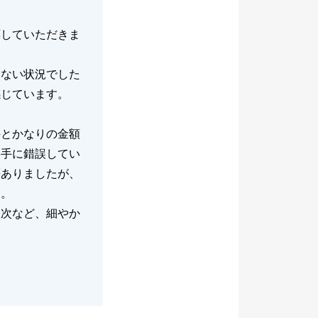
応していただきま
らない状況でした
感じています。
件とかなりの金額
勝手に錯誤してい
等ありましたが、
た。
取次など、細やか
。