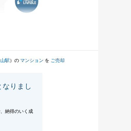
王山駅
）の
マンション
を
ご売却
となりまし
で、納得のいく成