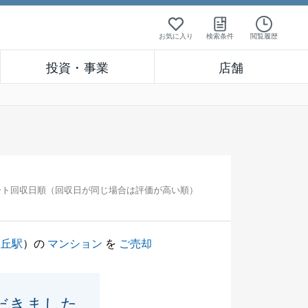
お気に入り
検索条件
閲覧履歴
投資・事業
店舗
ート回収日順（回収日が同じ場合は評価が高い順）
ヶ丘駅
）の
マンション
を
ご売却
だきました