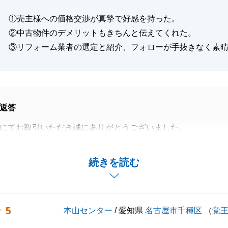
①売主様への価格交渉が真摯で好感を持った。
閉じる
②中古物件のデメリットもきちんと伝えてくれた。
③リフォーム業者の選定と紹介、フォローが手抜きなく素
返答
にてお取引いただき誠にありがとうございました。
ん保証」というサービスは、専門の検査員が住宅検査をおこ
ので、今回のように前もってデメリットもお伝えさせていた
続きを読む
ております。
いても、当社の基準を満たした提携リフォーム会社を紹介し
、自信をもってご紹介をさせていただいております。
5
本山センター
/ 愛知県
名古屋市千種区
（
覚
産に関するお悩み等ございましたらお気軽にご相談くださ