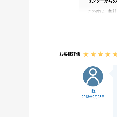
センターからの
この度は、弊社
ました。
初めての不動産
ようなお褒めの
Ａ様とは不動産
いつも楽しく感
お客様評価
今後とも良いお
I様
I様
2018年9月25日