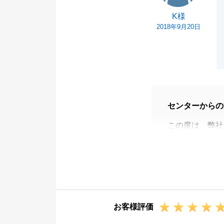
K様
2018年9月20日
センターからの
この度は、弊社
当社の「あんし
なっております
だくことができ
リフォームにつ
ておりますので
お客様評価
また、何か不動
い。