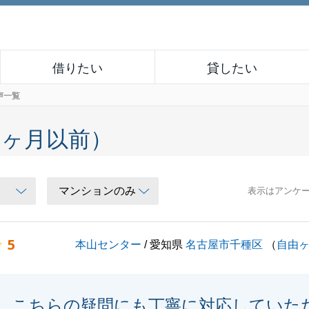
借りたい
貸したい
声一覧
６ヶ月以前）
表示はアンケ
5
本山センター
/ 愛知県
名古屋市千種区
（
自由
こちらの疑問にも丁寧に対応していた