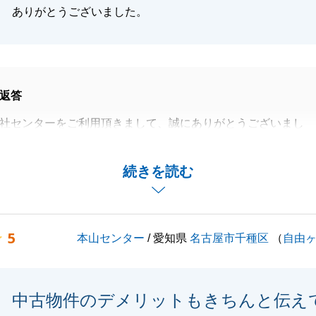
ありがとうございました。
返答
社センターをご利用頂きまして、誠にありがとうございまし
で買主様が見つかり、I様のご希望金額でご成約することが
続きを読む
です。私はいつもそれぞれお客様のご希望、内容によって、
ビスのご提案をさせて頂いております。それが結果に出て、
ます。
5
本山センター
/ 愛知県
名古屋市千種区
（
自由
に関するお悩み等がございましたら、お気軽にご相談下さ
お願い致します。
中古物件のデメリットもきちんと伝え