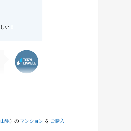
晴しい！
東急リバブル
王山駅
）の
マンション
を
ご購入