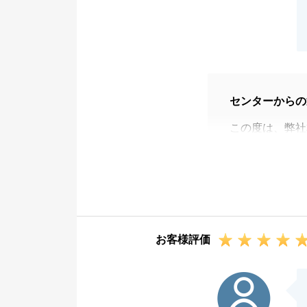
センターからの
この度は、弊社
いました。
中古マンション
様（特にご主人
毎回楽しくご案
お子様からもか
お客様評価
くしていただき
リフォームをさ
Y様
せてください。
今後とも良いお