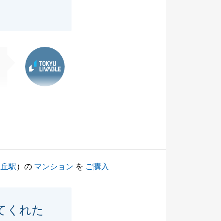
東急リバブル
ヶ丘駅
）の
マンション
を
ご購入
てくれた