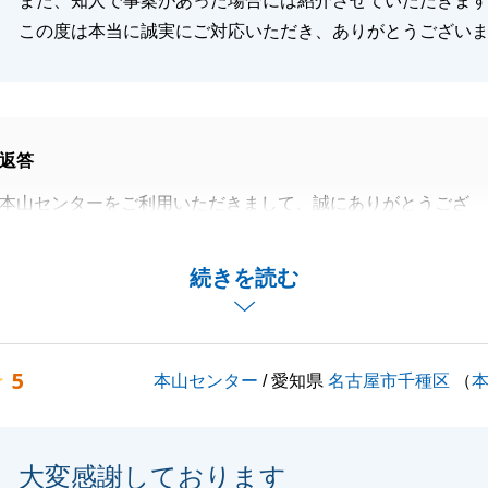
また、知人で事案があった場合には紹介させていただきま
この度は本当に誠実にご対応いただき、ありがとうござい
返答
本山センターをご利用いただきまして、誠にありがとうござ
の購入に際し、複数回に渡りご案内させて頂きましたが、Y
続きを読む
様）のこだわりに見合うマンションをお探しするのは、私も
内させて頂いておりました。
わいいお手紙を頂き、本当に私の方こそY様ご家族皆様に良
5
本山センター
/ 愛知県
名古屋市千種区
（
ました。ありがとうございました。
れてどのようなお部屋になられたか楽しみです。是非拝見さ
大変感謝しております
付き合いをさせて頂けます様、宜しくお願いいたします。