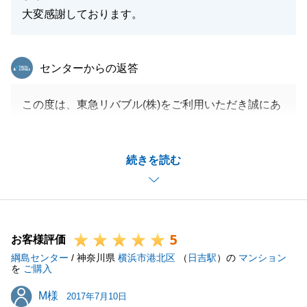
大変感謝しております。
東急リバブル
センターからの返答
この度は、東急リバブル(株)をご利用いただき誠にあ
りがとうございました。
ありがたいお言葉もいただき、重ねて感謝申し上げま
続きを読む
す。
ご売却からご契約、お引渡しまでトラブルが無く終え
ることができ、私も心から安堵しております。
また、ご売却のご条件面でもご納得いただけたよう
5
で、大変光栄に思います。
お客様評価
綱島センター
不動産に関することなら、どんな些細なことでもお気
/ 神奈川県
横浜市港北区
（
日吉駅
）の
マンション
を
ご購入
軽にご相談ください。
M様
M様
今後とも、何卒よろしくお願い申し上げます。
2017年7月10日