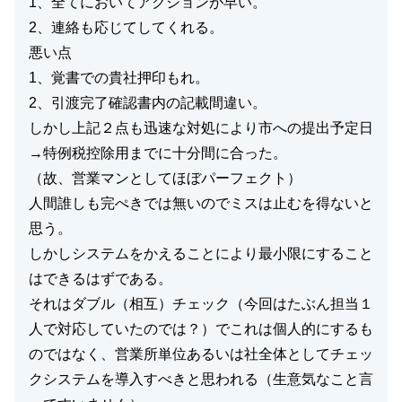
1、全てにおいてアクションが早い。
2、連絡も応じてしてくれる。
悪い点
1、覚書での貴社押印もれ。
2、引渡完了確認書内の記載間違い。
しかし上記２点も迅速な対処により市への提出予定日
→特例税控除用までに十分間に合った。
（故、営業マンとしてほぼパーフェクト）
人間誰しも完ぺきでは無いのでミスは止むを得ないと
思う。
しかしシステムをかえることにより最小限にすること
はできるはずである。
それはダブル（相互）チェック（今回はたぶん担当１
人で対応していたのでは？）でこれは個人的にするも
のではなく、営業所単位あるいは社全体としてチェッ
クシステムを導入すべきと思われる（生意気なこと言