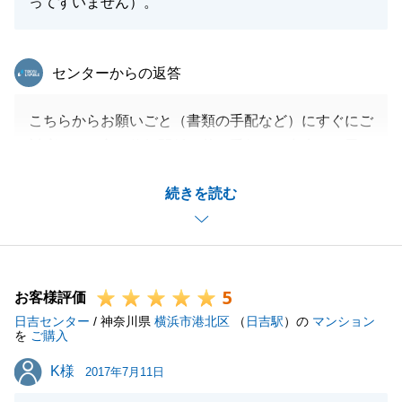
ってすいません）。
東急リバブル
センターからの返答
こちらからお願いごと（書類の手配など）にすぐにご
対応頂き、良い信頼関係の基お手伝いが出来たと思っ
ております。
続きを読む
ご指摘、早速改善できるよう社内で声をかけていきま
す。
アンケート、ご協力頂き誠にありがとうございまし
た。
5
お客様評価
日吉センター
/ 神奈川県
横浜市港北区
（
日吉駅
）の
マンション
を
ご購入
閉じる
K様
K様
2017年7月11日