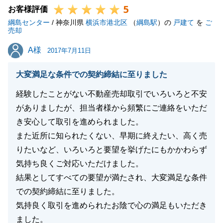
5
また何かの折には、弊社をご利用くださいませ。
お客様評価
綱島センター
/ 神奈川県
横浜市港北区
（
綱島駅
）の
戸建て
を
ご
売却
A様
A様
2017年7月11日
閉じる
大変満足な条件での契約締結に至りました
経験したことがない不動産売却取引でいろいろと不安
がありましたが、担当者様から頻繁にご連絡をいただ
き安心して取引を進められました。
また近所に知られたくない、早期に終えたい、高く売
りたいなど、いろいろと要望を挙げたにもかかわらず
気持ち良くご対応いただけました。
結果としてすべての要望が満たされ、大変満足な条件
での契約締結に至りました。
気持良く取引を進められたお陰で心の満足もいただき
ました。