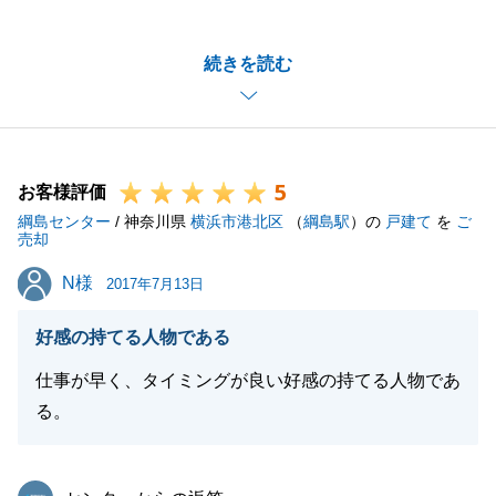
ご迅速なご対応頂きましたおかげで、早期ご成約させ
て頂けました。
続きを読む
今後、都内でお探しされたりする場合は、お気軽にお
申し付け下さい。
今後とも宜しくお願い致します。
5
お客様評価
綱島センター
/ 神奈川県
横浜市港北区
（
綱島駅
）の
戸建て
を
ご
閉じる
売却
N様
N様
2017年7月13日
好感の持てる人物である
仕事が早く、タイミングが良い好感の持てる人物であ
る。
東急リバブル