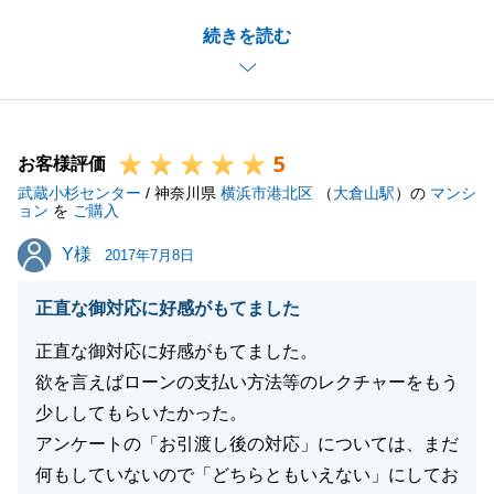
ご指摘いただきました点に関しても今後のお客様への
続きを読む
ご提案に活用して参ります。
またご相談がございましたら、お気軽にお申し付けく
ださい。
5
お客様評価
武蔵小杉センター
/ 神奈川県
横浜市港北区
（
大倉山駅
）の
マンシ
閉じる
ョン
を
ご購入
Y様
Y様
2017年7月8日
正直な御対応に好感がもてました
正直な御対応に好感がもてました。
欲を言えばローンの支払い方法等のレクチャーをもう
少ししてもらいたかった。
アンケートの「お引渡し後の対応」については、まだ
何もしていないので「どちらともいえない」にしてお