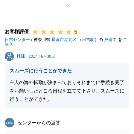
Ｆ様のご丁寧な対応がご満足頂けるお取引に繋がりま
した。御礼申し上げます。
不動産でご相談やお知り合いのご紹介等なにかござい
5
ましたら、お気軽にご連絡ください。
お客様評価
日吉センター
今後もよろしくお願い致します。
/ 神奈川県
横浜市港北区
（
日吉駅
）の
戸建て
を
ご
購入
H様
H様
2017年6月30日
閉じる
スムーズに行うことができた
主人の海外転勤が決まっておりそれまでに手続き完了
をお願いしたところ日程を立てて下さり、スムーズに
行うことができた。
東急リバブル
センターからの返答