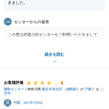
きました。
東急リバブル
センターからの返答
この度は武蔵小杉センターをご利用いただきまして、
誠に有難うございます。
お褒めの言葉をいただきましたこと、重ねて御礼申し
続きを読む
上げます。
私が武蔵小杉センターに異動になり、後任の担当者を
決めて連絡させますと伝えた際に私に担当してほしい
と仰っていただいたこと、大変嬉しかったです。
4
住宅ローンに関しては至らぬところが多く、ご迷惑を
お客様評価
綱島センター
おかけしてしまい、申し訳ございませんでした。
/ 神奈川県
横浜市港北区
（
綱島駅
）の
戸建て
を
ご
売却
ご相談事がございましたら、お気軽にご連絡くださ
H様
H様
い。
2017年7月6日