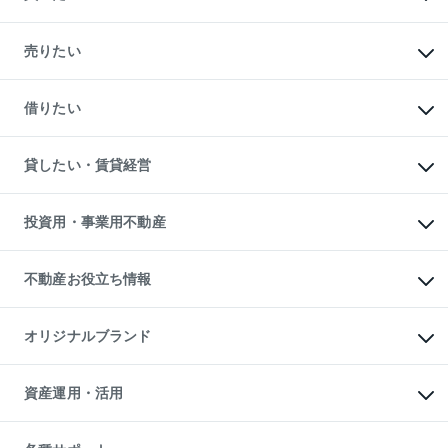
マンションの購入
新築・分譲マンションの購入
売りたい
中古マンションの購入
一戸建ての購入
マンションの売却・査定
新築一戸建ての購入
一戸建ての売却・査定
借りたい
中古一戸建ての購入
土地の売却・査定
土地の購入
スピードAI査定
不動産購入の流れ
物件を借りる
不動産売却について
注目キーワード物件特集
オフィス・店舗の賃貸
貸したい・賃貸経営
不動産査定について
購入ガイド
借りるときの流れ
売却サービス
借りるガイド
不動産売却の流れ
無料賃料査定
多言語対応
不動産買換えの流れ
マンション賃料データ
投資用・事業用不動産
売却ガイド
賃貸管理プラン
English
繁体中文
簡体中文
リロケーションについて
投資用不動産
貸すときの流れ
事業用不動産
不動産お役立ち情報
貸すガイド
マンション投資
投資用マンション
不動産AIアドバイザー Tellus Talk
マンション一棟
マンションライブラリー
オリジナルブランド
アパート経営
人気マンションランキング
アパート投資用物件
暮らしに役立つ不動産メディア

収益物件
当社売主リノベーションマンション
「Lnote」
ビル購入（ビル一棟）
一棟リノベーションマンション

資産運用・活用
不動産相場・不動産価格情報
投資用不動産の売却査定
L`GENTE（ルジェンテ）
不動産売却FAQ
事業用不動産の売却査定
区分リノベーションマンション

不動産コラム・ニュース
等価交換事業
海外不動産
Lideas（リディアス）
不動産用語集
不動産M&A