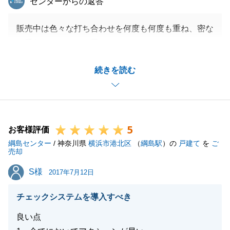
センターからの返答
販売中は色々な打ち合わせを何度も何度も重ね、密な
お手伝いができたと思っております。
打合せの中ではその場でお答えできないこともござい
続きを読む
ましたが必ずすぐに調べその日中には必ずお伝えせて
頂きました。明日でも良いと言われたこともすぐにお
伝えさせて頂きました。仲介として営業としてそこは
とても大事だと日々の業務の中で実感しております。
5
この度はご依頼頂きまた販売中は色々とご協力頂き誠
お客様評価
綱島センター
にありがとうございました。
/ 神奈川県
横浜市港北区
（
綱島駅
）の
戸建て
を
ご
売却
S様
S様
2017年7月12日
閉じる
チェックシステムを導入すべき
良い点