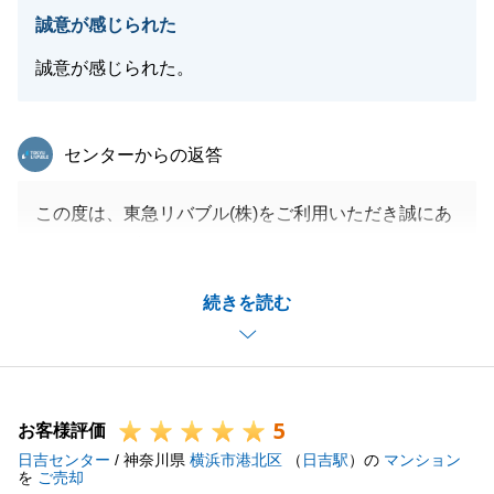
今後とも、よろしくお願い申し上げます。
誠意が感じられた
誠意が感じられた。
閉じる
東急リバブル
センターからの返答
この度は、東急リバブル(株)をご利用いただき誠にあ
りがとうございます。
H様のお住み替えを実現させることができ、大変光栄
続きを読む
に思います。
私道・私設管の権利関係の整理や、測量の実施など、
H様にもご心労をお掛けした場面もあったかと存じま
すが、ご協力いただきましたおかげでお取引をスムー
5
ズに進めることができました。重ねて御礼申し上げま
お客様評価
日吉センター
す。
/ 神奈川県
横浜市港北区
（
日吉駅
）の
マンション
を
ご売却
不動産に関することでしたら、どんなことでもお気軽