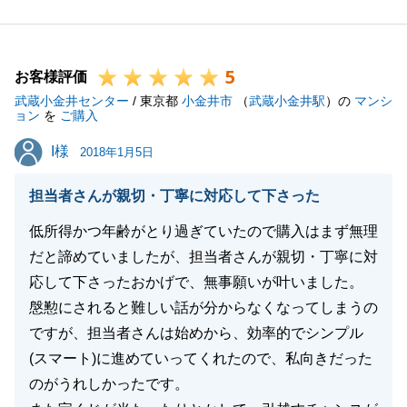
実家なのだと強く感じました。
この度は、温かいお言葉をいただきまして、誠にあり
5
がとうございます。
お客様評価
武蔵小金井センター
また、何かありましたら、何でもお声掛けいただけれ
/ 東京都
小金井市
（
武蔵小金井駅
）の
マンシ
ョン
を
ご購入
ば幸いです。
I様
I様
今後とも、よろしくお願いいたします。
2018年1月5日
担当者さんが親切・丁寧に対応して下さった
低所得かつ年齢がとり過ぎていたので購入はまず無理
閉じる
だと諦めていましたが、担当者さんが親切・丁寧に対
応して下さったおかげで、無事願いが叶いました。
慇懃にされると難しい話が分からなくなってしまうの
ですが、担当者さんは始めから、効率的でシンプル
(スマート)に進めていってくれたので、私向きだった
のがうれしかったです。