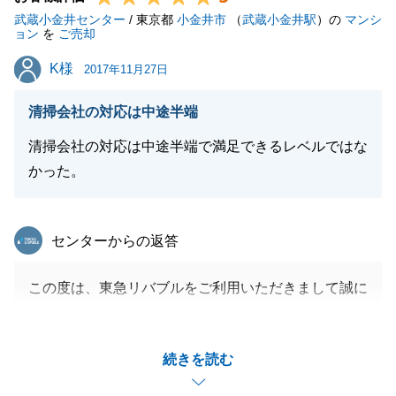
武蔵小金井センター
げます。
/ 東京都
小金井市
（
武蔵小金井駅
）の
マンシ
ョン
を
ご売却
又、Ｉ様が、ご不明点や疑問点等があった際にお仕事
K様
K様
帰りに何度も弊社に足を運んで頂いた事で齟齬なく打
2017年11月27日
合せ出来た事に感謝申し上げます。
清掃会社の対応は中途半端
又、お住まいに際し、疑問点や不安な点等ございまし
たら、遠慮なくご相談下さい。
清掃会社の対応は中途半端で満足できるレベルではな
この度は、誠におめでとうございました。
かった。
東急リバブル
センターからの返答
閉じる
この度は、東急リバブルをご利用いただきまして誠に
ありがとうございました。
また、清掃会社の不手際の件、大変申し訳ございませ
続きを読む
んでした。
ご指摘いただきました内容につきましては、社内でし