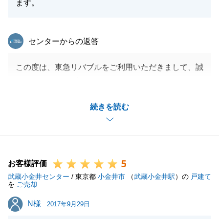
ます。
閉じる
東急リバブル
センターからの返答
この度は、東急リバブルをご利用いただきまして、誠
にありがとうございました。
Ｋ様にご共有者様皆様の代表として色々とご協力いた
続きを読む
だきましたこと、重ねてお礼申し上げます。
一般的な不動産と少し異なる点があり、短期間でのご
売却とはなりませんでしたが、最後、ご満足いただけ
る結果を出すことができ、ほっとしております。
5
今後も、何かお役に立てることがありましたら、ぜひ
お客様評価
武蔵小金井センター
お声掛けいただければ幸いです。
/ 東京都
小金井市
（
武蔵小金井駅
）の
戸建て
を
ご売却
よろしくお願いいたします。
N様
N様
2017年9月29日