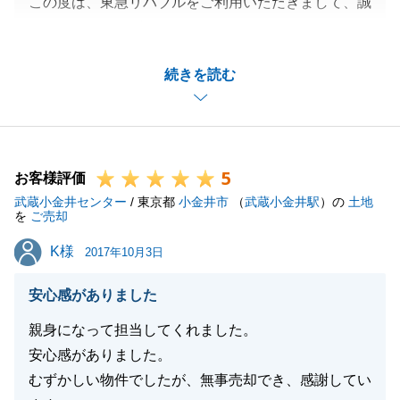
この度は、東急リバブルをご利用いただきまして、誠
にありがとうございます。
また、ご指摘も頂き、ありがとうございます。
続きを読む
お札の数え方に関して、配慮が欠けており、誠に申し
訳ございませんでした。
早急に改善をできるよう努力させて頂きます。
今回は、売主様・買主様ともにお買い換えの為、スケ
5
ジュール調整等Ｏ様には多大なご協力を頂きました。
お客様評価
武蔵小金井センター
比較的早い段階でご成約に結び付けることができ、Ｏ
/ 東京都
小金井市
（
武蔵小金井駅
）の
土地
を
ご売却
様にご満足いただけたことは私自身とてもうれしく感
K様
K様
じております。
2017年10月3日
また何かお役に立てることがありましたら、お声掛け
安心感がありました
いただければ幸いです。
今後とも、どうぞよろしくお願いいたします。
親身になって担当してくれました。
安心感がありました。
むずかしい物件でしたが、無事売却でき、感謝してい