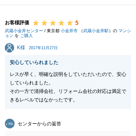
っかりと共有化し、今後はこのようなことがないよう
取り組みさせて頂きます。
5
また、不動産等にかかわることでお困りのことがござ
お客様評価
武蔵小金井センター
いましたら何なりとお申し付けくださいませ。
/ 東京都
小金井市
（
武蔵小金井駅
）の
マンシ
ョン
を
ご購入
今後とも引き続きよろしくお願い致します。
K様
K様
2017年11月27日
安心していられました
閉じる
レスが早く、明確な説明をしていただいたので、安心
していられました。
その一方で清掃会社、リフォーム会社の対応は満足で
きるレベルではなかったです。
東急リバブル
センターからの返答