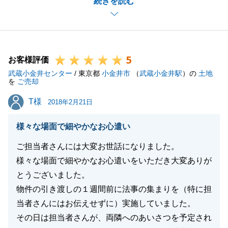
続きを読む
いの皆様との調整にご理解とご助力をいただきまし
て、誠にありがとうございました。
S様と綿密にお打ち合わせを重なることにより、ご契
約から決済、お引き渡しまで進めることができ、とて
5
も感謝しております。
お客様評価
武蔵小金井センター
何かお役に立てることがありましたら、ぜひお声掛け
/ 東京都
小金井市
（
武蔵小金井駅
）の
土地
を
ご売却
いただければ幸いです。
T様
T様
今後とも、引き続きよろしくお願いいたします。
2018年2月21日
様々な場面で細やかなお心遣い
ご担当者さんには大変お世話になりました。
閉じる
様々な場面で細やかなお心遣いをいただき大変ありが
とうございました。
物件の引き渡しの１週間前に法事の集まりを（特に担
当者さんにはお伝えせずに）実施していました。
その日は担当者さんが、両隣へのあいさつを予定され