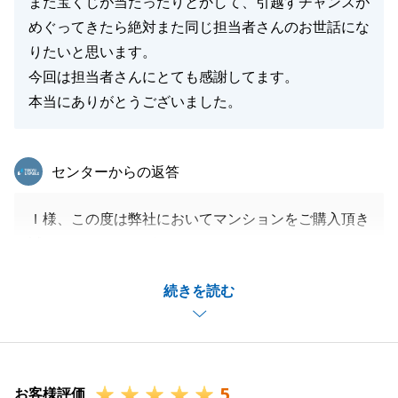
また宝くじが当たったりとかして、引越すチャンスが
めぐってきたら絶対また同じ担当者さんのお世話にな
りたいと思います。
今回は担当者さんにとても感謝してます。
本当にありがとうございました。
東急リバブル
センターからの返答
Ｉ様、この度は弊社においてマンションをご購入頂き
誠にありがとうございました。
不動産のご購入に際し、ご紹介物件の選定の際には、
続きを読む
お住まいの住環境がなるべく変わらないように、そし
てＩ様のお子様の学区域内においてお住み替えが出来
るようお探しさせて頂きました。
ご契約や住宅ローンの本申込の際には、必要書類を嫌
5
な顔を一つもせずお取り頂いた事に対し、御礼申し上
お客様評価