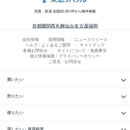
売買・賃貸 全国30,051件から物件検索
首都圏
関西
札幌
仙台
名古屋
福岡
会社情報
採用情報
ニュースリリース
ヘルプ・よくあるご質問
サイトマップ
各種お問合せ
サイトについて・免責事項
個人情報保護・プライバシーポリシー
ご意見・お問合せ
買いたい
マンションの購入
新築・分譲マンションの購入
売りたい
中古マンションの購入
一戸建ての購入
マンションの売却・査定
新築一戸建ての購入
一戸建ての売却・査定
借りたい
中古一戸建ての購入
土地の売却・査定
土地の購入
スピードAI査定
不動産購入の流れ
物件を借りる
不動産売却について
注目キーワード物件特集
オフィス・店舗の賃貸
貸したい・賃貸経営
不動産査定について