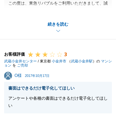
この度は、東急リバブルをご利用いただきまして、誠
に有難うございます。
清掃会社・リフォーム会社の件は大変申し訳ございま
続きを読む
せんでした。
弊社から手配をさせて頂いた会社なので、しっかりと
連携をとり、今後はこのようなことがないよう努めて
まいります。
3
ご購入の契約をするにあたり、こちらからの依頼によ
お客様評価
武蔵小金井センター
る手続きが多く、ご不便をおかけしたことが多々あっ
/ 東京都
小金井市
（
武蔵小金井駅
）の
マンシ
ョン
を
ご売却
たかと思いますが、いつも快く応じて頂き、K様の多
O様
O様
大なご協力もあり、スムーズにお引き渡しまで進める
2017年10月17日
ことができました。
書面はできるだけ電子化してほしい
誠に有難うございました。
今後も何かございましたらお気軽にご相談ください。
アンケートや各種の書面はできるだけ電子化してほし
い