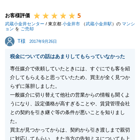
をさせていただくことができ、Ｎ様にもご満足いただ
5
ける結果となり、私にとっても非常にうれしい限りで
お客様評価
武蔵小金井センター
す。
/ 東京都
小金井市
（
武蔵小金井駅
）の
マンシ
ョン
を
ご売却
また、依頼をいただいてから、引き渡しまで、何事も
T様
T様
なくスムーズに業務を行えたことは、Ｎ様の多大なご
2017年9月26日
協力があったからこそです。
税金についての話はあまりしてもらっていなかった
次回、不動産売買でお困りごと等ございましたら、お
気軽にご相談いただければと存じます。
専任媒介で依頼していたときには、すぐにでも客を紹
この度は、誠に有難うございました。
介してもらえると思っていたため、買主が全く見つか
らずに落胆しました。
一般媒介に切り替えて他社の営業からの情報も聞くよ
うになり、設定価格が高すぎることや、賃貸管理会社
閉じる
との契約を引き継ぐ等の条件が悪いことを知りまし
た。
買主が見つかってからは、契約から引き渡しまで親切
に対応してもらい、また当方の告知ミスについても上