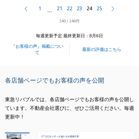
してしまいましたが、無事に終わりましたことは、T
1
21
22
23
24
25
前へ
次へ
…
様のご協力あってのものと思っております。誠にあり
240 / 246件
がとうございました。
確定申告等につきまして、ご説明が不足しており、大
毎週更新予定 最終更新日：8月6日
変申し訳ございません。
『お客様の声』掲載につい
私でお答えできるものに関しましてはもちろんお答え
最新の評価はこちら
て
させていただきますし、もしよろしければ無料の税務
相談もご用意しております。
そちらのご利用の際は、ぜひお声かけくださいませ。
各店舗ページでもお客様の声を公開
今後とも、どうぞ宜しくお願いいたします。
東急リバブルでは、各店舗ページでもお客様の声を公開し
ています。不動産会社選びに、ぜひご活用ください。毎週
閉じる
更新中！