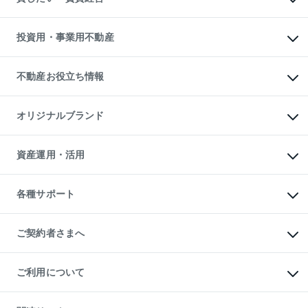
購入ガイド
借りるときの流れ
売却サービス
借りるガイド
不動産売却の流れ
無料賃料査定
多言語対応
不動産買換えの流れ
マンション賃料データ
投資用・事業用不動産
売却ガイド
賃貸管理プラン
English
繁体中文
簡体中文
リロケーションについて
投資用不動産
貸すときの流れ
事業用不動産
不動産お役立ち情報
貸すガイド
マンション投資
投資用マンション
不動産AIアドバイザー Tellus Talk
マンション一棟
マンションライブラリー
オリジナルブランド
アパート経営
人気マンションランキング
アパート投資用物件
暮らしに役立つ不動産メディア

収益物件
当社売主リノベーションマンション
「Lnote」
ビル購入（ビル一棟）
一棟リノベーションマンション

資産運用・活用
不動産相場・不動産価格情報
投資用不動産の売却査定
L`GENTE（ルジェンテ）
不動産売却FAQ
事業用不動産の売却査定
区分リノベーションマンション

不動産コラム・ニュース
等価交換事業
海外不動産
Lideas（リディアス）
不動産用語集
不動産M&A
各種サポート
投資用一棟レジデンスWELL

不動産なんでもネット相談室
アセットマネジメント・出資
SQUARE（ウェルスクエア）
住まいの税金
不動産小口投資

シニア向けサポート
物件一括検索（購入＆賃貸）
LEGACIA（レガシア）
相続サポート
ご契約者さまへ
リフォームサポート
ご契約者さまサポートメニュー
ご紹介・再契約特典
ご利用について
入居者様専用-各種ご案内（賃貸）
東急こすもす会「こすもすWeb」
本人確認に関するお客様へのお願い
金融商品取引について