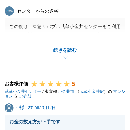
閉じる
東急リバブル
センターからの返答
この度は、東急リバブル武蔵小金井センターをご利用
いただき誠にありがとうございました。O様からいた
だいた貴重なご意見は社内で共有させていただき、で
続きを読む
きるだけお客様の声に近い対応ができるよう努めてま
いります。
今後、不動産のことのみならずO様のお役に立てるこ
とがございましたらなんなりとお申し付けくださいま
5
せ。
お客様評価
武蔵小金井センター
/ 東京都
小金井市
（
武蔵小金井駅
）の
マンシ
ョン
を
ご売却
O様
O様
2017年10月12日
閉じる
お金の数え方が下手です