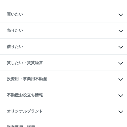
買いたい
マンションの購入
新築・分譲マンションの購入
売りたい
中古マンションの購入
一戸建ての購入
マンションの売却・査定
新築一戸建ての購入
一戸建ての売却・査定
借りたい
中古一戸建ての購入
土地の売却・査定
土地の購入
スピードAI査定
不動産購入の流れ
物件を借りる
不動産売却について
注目キーワード物件特集
オフィス・店舗の賃貸
貸したい・賃貸経営
不動産査定について
購入ガイド
借りるときの流れ
売却サービス
借りるガイド
不動産売却の流れ
無料賃料査定
多言語対応
不動産買換えの流れ
マンション賃料データ
投資用・事業用不動産
売却ガイド
賃貸管理プラン
English
繁体中文
簡体中文
リロケーションについて
投資用不動産
貸すときの流れ
事業用不動産
不動産お役立ち情報
貸すガイド
マンション投資
投資用マンション
不動産AIアドバイザー Tellus Talk
マンション一棟
マンションライブラリー
オリジナルブランド
アパート経営
人気マンションランキング
アパート投資用物件
暮らしに役立つ不動産メディア

収益物件
当社売主リノベーションマンション
「Lnote」
ビル購入（ビル一棟）
一棟リノベーションマンション
