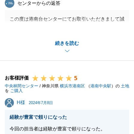
東急リバブル
センターからの返答
この度は港南台センターにてお取引いただきまして誠
にありがとうございます。
お褒めの言葉を頂戴することができ、T様のお力にな
続きを読む
れたのだなと大変うれしく思っております。
メールでのご返信も早くいただいたおかげでよりスム
ーズに進んだと思います。
今後も、売買にかかわらず不動産に関してお困りのこ
5
とがございましたらお気軽にお問い合わせ下さいま
お客様評価
中央林間センター
せ。
/ 神奈川県
横浜市港南区
（
港南中央駅
）の
土地
を
ご購入
引き続きご愛顧の程よろしくお願い申し上げます。
H様
H様
2024年7月8日
経験が豊富で頼りになった
閉じる
今回の担当者は経験が豊富で頼りになった。