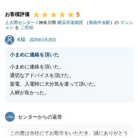
礼申し上げます。
5
今後も売買に限らず、賃貸やリフォーム・不動産にま
お客様評価
上大岡センター
つわる税金のことなどお悩みがあればお気軽にご相談
/ 神奈川県
横浜市港南区
（
港南中央駅
）の
マンシ
ョン
を
ご売却
下さいませ。
K様
K様
引き続きご愛顧の程、宜しくお願い申し上げます。
2025年1月25日
小まめに連絡を頂いた
小まめに連絡を頂いた。
閉じる
適切なアドバイスを頂けた。
架電、入電時に大分気を遣って頂いた。
人柄が良かった。
東急リバブル
センターからの返答
この度は当社にてお取引をいただき、誠にありがとう