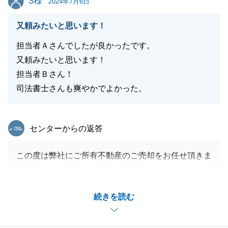
S様
ご不明な点等ございましたらお気軽にお申付け下さ
2024年7月6日
い。
又頼みたいと思います！
今後ともどうぞ末永いお付き合いの程、宜しくお願い
申し上げます。
担当者Ａさんでしたが良かったです。
又頼みたいと思います！
担当者Ｂさん！
司法書士さんも爽やかでよかった。
閉じる
東急リバブル
センターからの返答
この度は弊社にご所有不動産のご売却をお任せ頂きま
して誠にありがとうございました。
しっかりとした形で明け渡しをされたいというご意
続きを読む
向、買主様も非常に喜ばれておりました。
改めて御礼申し上げます。
ご自宅についても良い買い手を見つけられますよう引