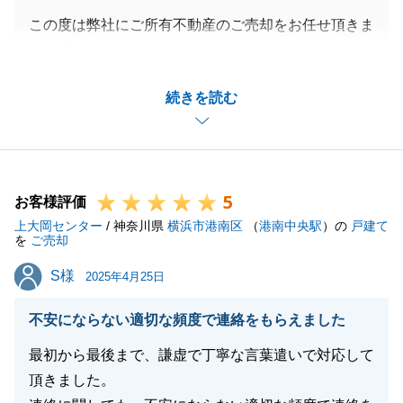
この度は弊社にご所有不動産のご売却をお任せ頂きま
して誠にありがとうございました。
ご相続をされてからご対応頂くことが多く大変だった
続きを読む
かと思いますが、都度ご対応頂けたことで無事にお取
引を成就出来ることが出来ました。
また、何かお役に立てる機会がございましたら、いつ
でもご相談をお待ちしておりますので、弊社までお気
5
軽にご連絡ください。
お客様評価
上大岡センター
ご紹介も募集しておりますのでご親戚・お知り合い等
/ 神奈川県
横浜市港南区
（
港南中央駅
）の
戸建て
を
ご売却
のご相談もお気軽にお声掛けください。
S様
S様
2025年4月25日
不安にならない適切な頻度で連絡をもらえました
閉じる
最初から最後まで、謙虚で丁寧な言葉遣いで対応して
頂きました。