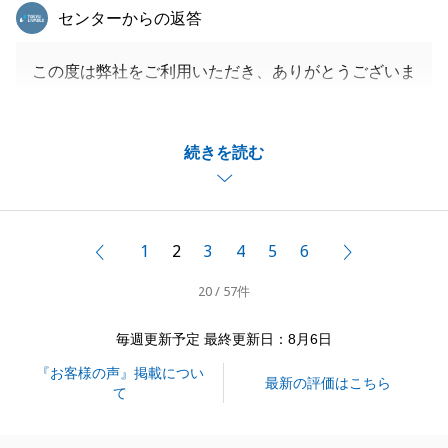
東急リバブル
センターからの返答
この度は弊社をご利用いただき、ありがとうございま
す。
お引越しや荷物の処分等、大変だったかと存じます。
続きを読む
U様のお力添えがあり、引き渡しまで無事に進めるこ
とができました。
また機会がありましたら、是非、宜しくお願いいたし
ます。
1
2
3
4
5
6
前へ
次へ
20 / 57件
閉じる
毎週更新予定 最終更新日：8月6日
『お客様の声』掲載につい
最新の評価はこちら
て