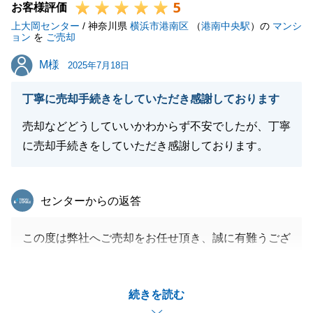
5
お客様評価
上大岡センター
/ 神奈川県
横浜市港南区
（
港南中央駅
）の
マンシ
ョン
を
ご売却
M様
M様
2025年7月18日
丁寧に売却手続きをしていただき感謝しております
売却などどうしていいかわからず不安でしたが、丁寧
に売却手続きをしていただき感謝しております。
東急リバブル
センターからの返答
この度は弊社へご売却をお任せ頂き、誠に有難うござ
います。
ご契約からご決済までスムーズにお手続きを進める事
続きを読む
ができたのも、M様のご協力があったお陰です。