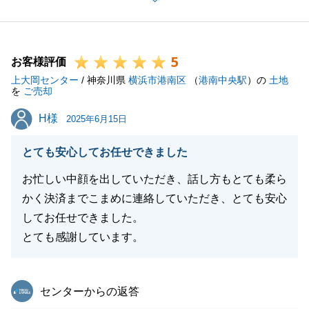
ご決済時にもお話しさせて頂きましたが、室内のリフ
ォームが完了しましたら、是非完成した室内もご内覧
頂ければと思います。
5
この度は誠に有難うございました。
お客様評価
上大岡センター
また不動産でお困り事がありましたら、お気軽にご相
/ 神奈川県
横浜市港南区
（
港南中央駅
）の
土地
を
ご売却
談下さい。
H様
H様
2025年6月15日
とても安心してお任せできました
閉じる
お忙しい中顔を出していただき、話し方もとても柔ら
かく決済までこまめに連絡していただき、とても安心
してお任せできました。
とても感謝しています。
東急リバブル
センターからの返答