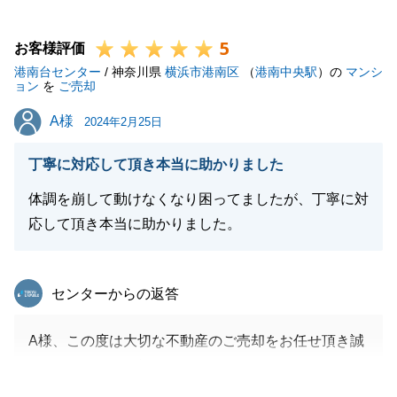
き続き頑張って参ります。
5
今後ともご愛顧の程、何卒よろしくお願い申し上げま
お客様評価
港南台センター
す。
/ 神奈川県
横浜市港南区
（
港南中央駅
）の
マンシ
ョン
を
ご売却
A様
A様
2024年2月25日
閉じる
丁寧に対応して頂き本当に助かりました
体調を崩して動けなくなり困ってましたが、丁寧に対
応して頂き本当に助かりました。
東急リバブル
センターからの返答
A様、この度は大切な不動産のご売却をお任せ頂き誠
にありがとうございました。
無事にお手続きが完了しましたのも、A様のご協力が