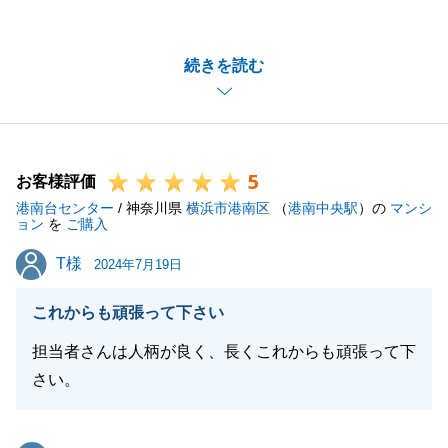
ございます。
販売期間中に幾度となく、ご連絡をさせていただき、
続きを読む
ありがとうございました。
またお困りごとがございましたらお気軽にお申し付け
ください。
お客様からいただいたお言葉を糧に今後の営業人生を
5
頑張らさせていただきます。
お客様評価
港南台センター
私共々、今後とも弊社を末永くご愛顧賜りますよう、
/ 神奈川県
横浜市港南区
（
港南中央駅
）の
マンシ
ョン
を
ご購入
お願い申し上げます。
T様
T様
2024年7月19日
これからも頑張って下さい
閉じる
担当者さんは人柄が良く、長くこれからも頑張って下
さい。