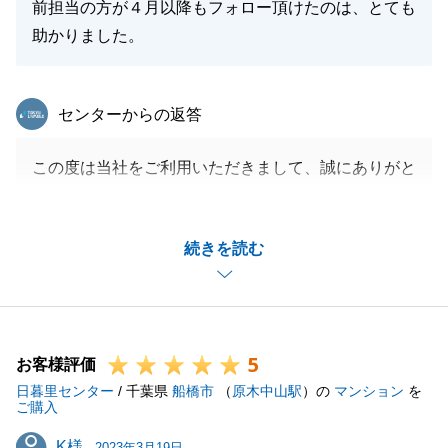
前担当の方が４月以降もフォロー頂けたのは、とても
助かりました。
東急リバブル
センターからの返答
この度は当社をご利用いただきまして、誠にありがと
うございました。
私の異動に伴い、連携が上手く取れておらず、ご不安
続きを読む
な思いをおかけしてしまい、誠に申し訳ございません
でした。
お引渡までU様の多大なるご協力をいただき、お引渡
しまでスムーズに進めることができました。
5
今後も不動産のご相談がございましたら、お気軽にご
お客様評価
日暮里センター
相談いただけますと幸いでございます。
/ 千葉県
船橋市
（
原木中山駅
）の
マンション
を
ご購入
K様
K様
2023年3月19日