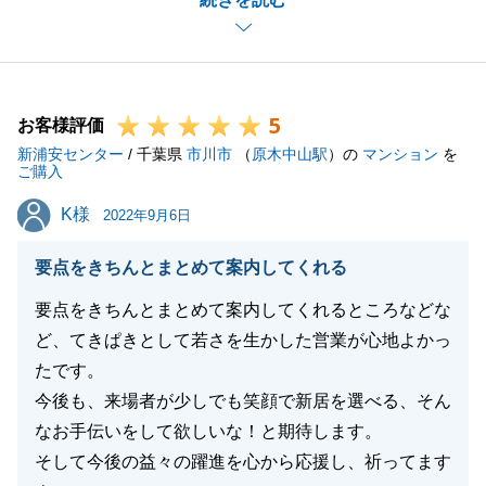
も大切にご使用されていた状態でしたので、私も自信
をもってご提案をさせて頂けました。
Ｓ様に多々ご配慮・ご協力・ご理解を頂けた事で無事
にお引渡しを迎える事が出来ました。
5
誠にありがとうございます。
お客様評価
新浦安センター
今後も不動産売買に関らず、何かお困りの事があれば
/ 千葉県
市川市
（
原木中山駅
）の
マンション
を
ご購入
お気軽にお声がけ頂ければと思います。
K様
K様
今後とも末永いお付き合いの程、宜しくお願い致しま
2022年9月6日
す。
要点をきちんとまとめて案内してくれる
要点をきちんとまとめて案内してくれるところなどな
ど、てきぱきとして若さを生かした営業が心地よかっ
閉じる
たです。
今後も、来場者が少しでも笑顔で新居を選べる、そん
なお手伝いをして欲しいな！と期待します。
そして今後の益々の躍進を心から応援し、祈ってます