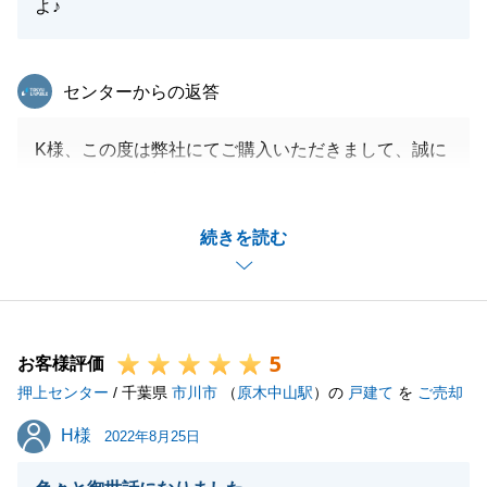
よ♪
東急リバブル
センターからの返答
K様、この度は弊社にてご購入いただきまして、誠に
ありがとうございました。
お褒めの言葉をいただき、大変嬉しく思います。
続きを読む
お住み替え先にて、素敵な新居生活がお送りできます
こと、心よりお祈りしております。
今後とも何かございましたら、いつでもご連絡下さい
ませ。
5
引き続き、宜しくお願い申し上げます。
お客様評価
押上センター
/ 千葉県
市川市
（
原木中山駅
）の
戸建て
を
ご売却
H様
H様
2022年8月25日
閉じる