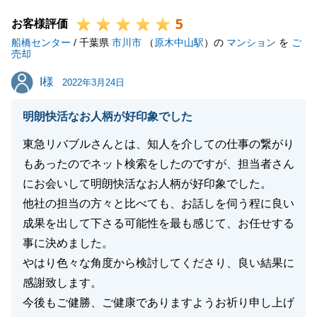
今後とも末永くお付き合いいただけますと幸いです。
5
この度は誠に有難う御座いました。
お客様評価
船橋センター
/ 千葉県
市川市
（
原木中山駅
）の
マンション
を
ご
売却
I様
I様
2022年3月24日
閉じる
明朗快活なお人柄が好印象でした
東急リバブルさんとは、知人を介しての仕事の繋がり
もあったのでネット検索をしたのですが、担当者さん
にお会いして明朗快活なお人柄が好印象でした。
他社の担当の方々と比べても、お話しを伺う程に良い
成果を出して下さる可能性を最も感じて、お任せする
事に決めました。
やはり色々な角度から検討してくださり、良い結果に
感謝致します。
今後もご健勝、ご健康でありますようお祈り申し上げ