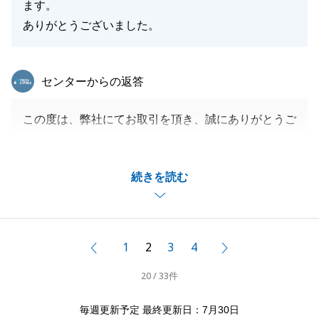
ます。
ありがとうございました。
東急リバブル
センターからの返答
この度は、弊社にてお取引を頂き、誠にありがとうご
ざいます。
Ｉ様に多大なご協力を頂き、無事お取引が完了できま
続きを読む
した事、重ねて御礼申し上げます。
また、私共でお手伝い出来る事がございましたら、是
非お声掛け下さい。
Ｉ様のご健勝、ご多幸を心よりお祈り申し上げます。
1
2
3
4
前へ
次へ
20 / 33件
閉じる
毎週更新予定 最終更新日：7月30日