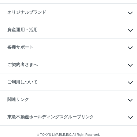
投資用マンション
不動産AIアドバイザー Tellus Talk
マンション一棟
マンションライブラリー
オリジナルブランド
アパート経営
人気マンションランキング
アパート投資用物件
暮らしに役立つ不動産メディア

収益物件
当社売主リノベーションマンション
「Lnote」
ビル購入（ビル一棟）
一棟リノベーションマンション

資産運用・活用
不動産相場・不動産価格情報
投資用不動産の売却査定
L`GENTE（ルジェンテ）
不動産売却FAQ
事業用不動産の売却査定
区分リノベーションマンション

不動産コラム・ニュース
等価交換事業
海外不動産
Lideas（リディアス）
不動産用語集
不動産M&A
各種サポート
投資用一棟レジデンスWELL

不動産なんでもネット相談室
アセットマネジメント・出資
SQUARE（ウェルスクエア）
住まいの税金
不動産小口投資

シニア向けサポート
物件一括検索（購入＆賃貸）
LEGACIA（レガシア）
相続サポート
ご契約者さまへ
リフォームサポート
ご契約者さまサポートメニュー
ご紹介・再契約特典
ご利用について
入居者様専用-各種ご案内（賃貸）
東急こすもす会「こすもすWeb」
本人確認に関するお客様へのお願い
金融商品取引について
関連リンク
東急リバブル ソーシャルメディアポリシー
ご意見・お問い合わせ（金融商品取引専用の相談・お問い合わせ窓口）
すまいValue
保険募集におけるプライバシー・ポリシー
これからご結婚される方に東急百貨店のブライダルクラブ
東急不動産ホールディングスグループリンク
ダイレクトメール（郵送物）・Eメールなどの送付停止について
人材サービスのご用命は 東急リバブルスタッフ株式会社まで
宅地建物取引業者の皆様へ
東北の逸品を贈ります 東北すぐれものセレクション
東急不動産
民泊の開業・運営のご相談は「ReINN株式会社」まで
東急コミュニティー
© TOKYU LIVABLE,INC.All Right Reserved.