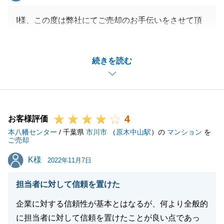
I様、この度は弊社にてご売却のお手伝いをさせて頂
き、誠にありがとうございました。
無事にご契約・お引渡しとなり、私も担当として本当
続きを読む
に嬉しく思います。
ご売却までに少しお時間を頂きましたが、とても素敵
な不動産ですので、よりご納得・ご満足頂ける条件に
てご売却が決まり、嬉しく思います。
4
私自身も本当に想い入れの強い不動産でした。
お客様評価
本八幡センター
少し寂しさもありますが、今後も不動産売買に関らず
/ 千葉県
市川市
（
原木中山駅
）の
マンション
を
ご売却
何かお困りの事があれば一生涯のお付き合いをさせて
K様
K様
頂きたいと思っております。
2022年11月7日
今後とも末永いお付き合いの程、宜しくお願い致しま
担当者に対して信頼を置けた
す。
企業に対する信頼性が基本とはなるが、何より全般的
に担当者に対して信頼を置けたことが良い点であっ