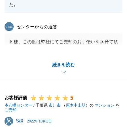
た。
閉じる
東急リバブル
センターからの返答
Ｋ様、この度は弊社にてご売却のお手伝いをさせて頂
き誠にありがとうございました。
ご売却に伴い少しお時間を要してしまいましたが、無
続きを読む
事にご売却・お引渡しとなり担当としてもとても嬉し
く思います。
今後も不動産売買に関らず何かお困りの事があればお
気軽にお声がけ頂ければと思います。
5
末永いお付き合いの程、宜しくお願い致します。
お客様評価
本八幡センター
/ 千葉県
市川市
（
原木中山駅
）の
マンション
を
ご売却
S様
S様
2022年10月2日
閉じる