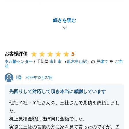
ありがとうございました。
無事にお引渡しを迎えられ、私も嬉しく思います。
続きを読む
発送先住所について、大変失礼いたしました。
お手を煩わせてしまい申し訳ございませんでした。
今後またお住まいのことで何かございましたらご相談
ください。
5
お客様評価
本八幡センター
/ 千葉県
市川市
（
原木中山駅
）の
戸建て
を
ご売
却
閉じる
I様
I様
2022年12月27日
先回りして対応して頂き本当に感謝しています
他社Ｚ社・Ｙ社さんの、三社さんで見積を依頼しまし
た。
机上見積金額はほぼ同じ金額でした。
実際に三社の営業の方に家を見て貰ったのですが、Ｚ