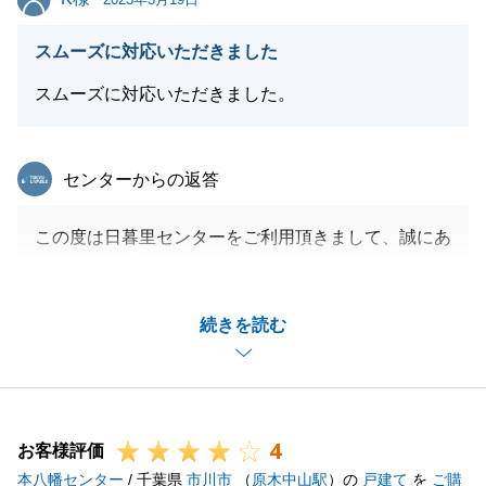
閉じる
スムーズに対応いただきました
スムーズに対応いただきました。
東急リバブル
センターからの返答
この度は日暮里センターをご利用頂きまして、誠にあ
りがとうございました。
K様のご協力も賜りながら、お引き渡しまでスムーズ
続きを読む
に完了することが出来ました。
心より御礼申しあげます。
今後も不動産に関するご相談等がございましたら、お
気軽にお声掛けください。
4
今後とも、宜しくお願い致します。
お客様評価
本八幡センター
/ 千葉県
市川市
（
原木中山駅
）の
戸建て
を
ご購