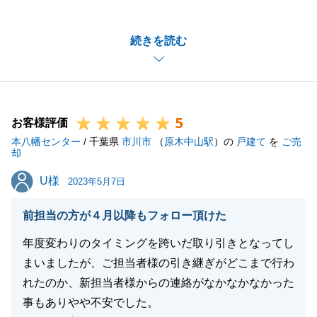
き、誠にありがとうございました。
ご契約が決まった際に、O様が大変喜んでくださった
続きを読む
ことがとても印象深く、私も大変嬉しく思います。
O様のご協力もあり、お引渡しまでもスムーズに進め
ていくことができました。
ありがとうございました。
5
今後も、お住まいのことで何かございましたら、お気
お客様評価
本八幡センター
軽にご相談ください。
/ 千葉県
市川市
（
原木中山駅
）の
戸建て
を
ご売
却
引き続きどうぞよろしくお願いいたします。
U様
U様
2023年5月7日
前担当の方が４月以降もフォロー頂けた
閉じる
年度変わりのタイミングを跨いだ取り引きとなってし
まいましたが、ご担当者様の引き継ぎがどこまで行わ
れたのか、新担当者様からの連絡がなかなかなかった
事もありやや不安でした。