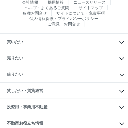
会社情報
採用情報
ニュースリリース
ヘルプ・よくあるご質問
サイトマップ
各種お問合せ
サイトについて・免責事項
個人情報保護・プライバシーポリシー
ご意見・お問合せ
買いたい
マンションの購入
新築・分譲マンションの購入
売りたい
中古マンションの購入
一戸建ての購入
マンションの売却・査定
新築一戸建ての購入
一戸建ての売却・査定
借りたい
中古一戸建ての購入
土地の売却・査定
土地の購入
スピードAI査定
不動産購入の流れ
物件を借りる
不動産売却について
注目キーワード物件特集
オフィス・店舗の賃貸
貸したい・賃貸経営
不動産査定について
購入ガイド
借りるときの流れ
売却サービス
借りるガイド
不動産売却の流れ
無料賃料査定
多言語対応
不動産買換えの流れ
マンション賃料データ
投資用・事業用不動産
売却ガイド
賃貸管理プラン
English
繁体中文
簡体中文
リロケーションについて
投資用不動産
貸すときの流れ
事業用不動産
不動産お役立ち情報
貸すガイド
マンション投資