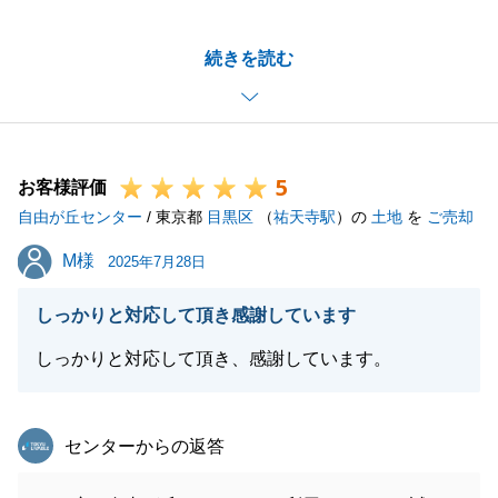
ご購入やリフォームの事等、一連のお手伝いをさせて
続きを読む
いただきました。
思い返してみると短い期間でのお取引でございました
が、S様の大きなライフイベントの一部に携わる事が
できた事、大変嬉しく思っております。
5
引き続きよろしくお願いいたします。
お客様評価
自由が丘センター
またお困り事がございましたらどんな小さなことでも
/ 東京都
目黒区
（
祐天寺駅
）の
土地
を
ご売却
構いませんのでお声がけください。
M様
M様
2025年7月28日
今後とも何卒よろしくお願い申し上げます。
しっかりと対応して頂き感謝しています
しっかりと対応して頂き、感謝しています。
閉じる
東急リバブル
センターからの返答