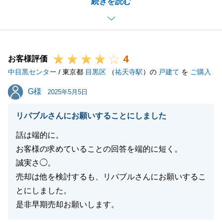
続きを読む
かげでございます。
お会いするたびにたくさんお話させていただけて楽し
かったです。
今後とも、何卒よろしくお願い申し上げます。
4
お客様評価
中目黒センター
/ 東京都
目黒区
（
祐天寺駅
）の
戸建て
を
ご購入
閉じる
G様
G様
2025年5月5日
リバブルさんにお願いすることにしました
話は端的に。
お客様の求めていることの回答を端的に短く。
誠実さ◯。
売却は他を検討するも、リバブルさんにお願いするこ
とにしました。
是非早期売却お願いします。