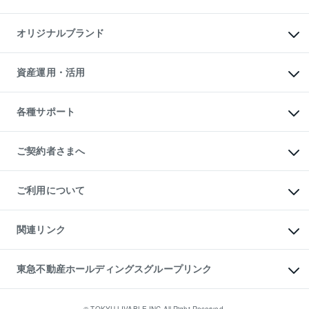
マンション投資
投資用マンション
不動産AIアドバイザー Tellus Talk
マンション一棟
マンションライブラリー
オリジナルブランド
アパート経営
人気マンションランキング
アパート投資用物件
暮らしに役立つ不動産メディア

収益物件
当社売主リノベーションマンション
「Lnote」
ビル購入（ビル一棟）
一棟リノベーションマンション

資産運用・活用
不動産相場・不動産価格情報
投資用不動産の売却査定
L`GENTE（ルジェンテ）
不動産売却FAQ
事業用不動産の売却査定
区分リノベーションマンション

不動産コラム・ニュース
等価交換事業
海外不動産
Lideas（リディアス）
不動産用語集
不動産M&A
各種サポート
投資用一棟レジデンスWELL

不動産なんでもネット相談室
アセットマネジメント・出資
SQUARE（ウェルスクエア）
住まいの税金
不動産小口投資

シニア向けサポート
物件一括検索（購入＆賃貸）
LEGACIA（レガシア）
相続サポート
ご契約者さまへ
リフォームサポート
ご契約者さまサポートメニュー
ご紹介・再契約特典
ご利用について
入居者様専用-各種ご案内（賃貸）
東急こすもす会「こすもすWeb」
本人確認に関するお客様へのお願い
金融商品取引について
関連リンク
東急リバブル ソーシャルメディアポリシー
ご意見・お問い合わせ（金融商品取引専用の相談・お問い合わせ窓口）
すまいValue
保険募集におけるプライバシー・ポリシー
これからご結婚される方に東急百貨店のブライダルクラブ
東急不動産ホールディングスグループリンク
ダイレクトメール（郵送物）・Eメールなどの送付停止について
人材サービスのご用命は 東急リバブルスタッフ株式会社まで
宅地建物取引業者の皆様へ
東北の逸品を贈ります 東北すぐれものセレクション
東急不動産
民泊の開業・運営のご相談は「ReINN株式会社」まで
東急コミュニティー