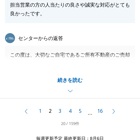
担当営業の方の人当たりの良さや誠実な対応がとても
良かったです。
閉じる
東急リバブル
センターからの返答
この度は、大切なご自宅であるご所有不動産のご売却
を、お任せいただきまして誠にありがとうございまし
た。
続きを読む
取引中のいかなる時でもO様には大変ご協力頂き、無
事にお取引を終えることができて嬉しく思います。
今後も不動産関連についてお困りごとがございました
らお気軽にご相談ください。
1
2
3
4
5
16
前へ
次へ
…
今後とも末永く宜しくお願い申し上げます。
20 / 159件
毎週更新予定 最終更新日：8月6日