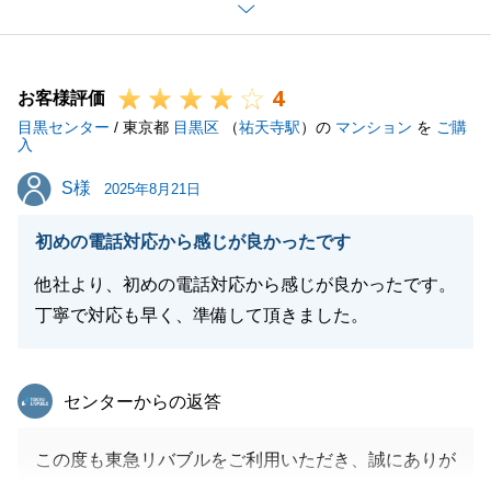
また、何かご相談、ご紹介がございましたら全力で動
いて参りますので今後ともよろしくお願いいたしま
す。
4
お客様評価
目黒センター
/ 東京都
目黒区
（
祐天寺駅
）の
マンション
を
ご購
入
閉じる
S様
S様
2025年8月21日
初めの電話対応から感じが良かったです
他社より、初めの電話対応から感じが良かったです。
丁寧で対応も早く、準備して頂きました。
東急リバブル
センターからの返答
この度も東急リバブルをご利用いただき、誠にありが
とうございました。