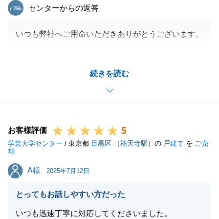
東急リバブル
センターからの返答
いつも弊社へご用命いただきありがとうございます。
また、お褒めのコメントまで頂戴し重ねて感謝申し上
げます。
続きを読む
今後とも私どもでお役に立てることがございましたら
お気軽にお申しつけください。
5
お客様評価
閉じる
学芸大学センター
/ 東京都
目黒区
（
祐天寺駅
）の
戸建て
を
ご売
却
A様
A様
2025年7月12日
とってもお話しやすい方だった
いつも迅速丁寧に対応してくださいました。