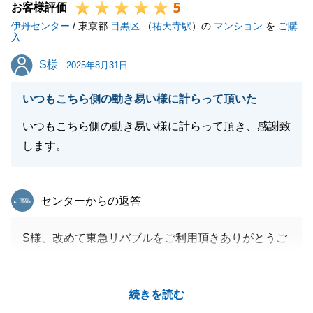
5
お客様評価
伊丹センター
/ 東京都
目黒区
（
祐天寺駅
）の
マンション
を
ご購
入
S様
S様
2025年8月31日
いつもこちら側の動き易い様に計らって頂いた
いつもこちら側の動き易い様に計らって頂き、感謝致
します。
東急リバブル
センターからの返答
S様、改めて東急リバブルをご利用頂きありがとうご
ざいます。
色々とご不便をおかけしたこともあったかと思います
続きを読む
が、無事にお取引が完了できたこと嬉しく思います。