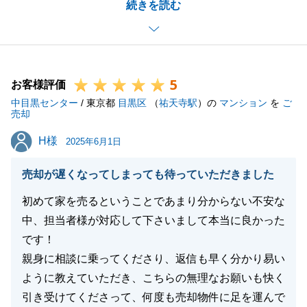
続きを読む
ころ、最終的に当社にお任せ頂けまして、大変光栄に
存じます。
今後とも、不動産関係の事でお困りの事がございまし
たら、何なりとお申し付け下さいませ。
5
引き続き、末永いお付き合いの程、お願い申し上げま
お客様評価
中目黒センター
す。
/ 東京都
目黒区
（
祐天寺駅
）の
マンション
を
ご
売却
H様
H様
2025年6月1日
閉じる
売却が遅くなってしまっても待っていただきました
初めて家を売るということであまり分からない不安な
中、担当者様が対応して下さいまして本当に良かった
です！
親身に相談に乗ってくださり、返信も早く分かり易い
ように教えていただき、こちらの無理なお願いも快く
引き受けてくださって、何度も売却物件に足を運んで