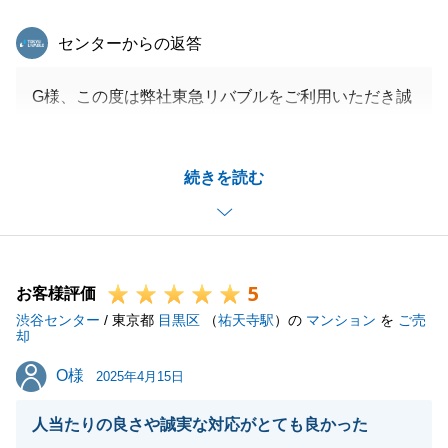
東急リバブル
センターからの返答
G様、この度は弊社東急リバブルをご利用いただき誠
にありがとうございます。
お仕事が大変お忙しいにも関わらず、度々、合間を縫
続きを読む
ってご対応いただいたおかげで、無事にお引渡しを迎
えることができました。
大変感謝申し上げます。
G様とは、数年前の現地販売会で一度お会いしてお
5
り、その数年越しにご購入のお手伝いに携わらせてい
お客様評価
渋谷センター
ただいて、私自身も大変ご縁を感じております。
/ 東京都
目黒区
（
祐天寺駅
）の
マンション
を
ご売
却
ご売却活動も継続して弊社にお任せいただきありがと
O様
O様
うございます。
2025年4月15日
この度のお買い替えを成就できますよう努めてまいり
人当たりの良さや誠実な対応がとても良かった
ますので、引き続きよろしくお願い申し上げます。