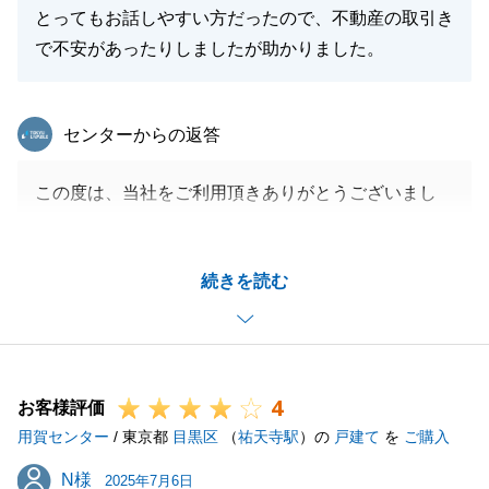
とってもお話しやすい方だったので、不動産の取引き
で不安があったりしましたが助かりました。
東急リバブル
センターからの返答
この度は、当社をご利用頂きありがとうございまし
た。
A様のご協力もあり、最終的に良い買主様にご購入頂
続きを読む
けたこと、大変嬉しく思います。
素敵なご縁に恵まれたのもA様のお人柄があってのこ
とだと思います。微力ながら私も携われたこと感謝申
し上げます。
4
今後とも末永いお付き合いの程、宜しくお願いいたし
お客様評価
用賀センター
ます。
/ 東京都
目黒区
（
祐天寺駅
）の
戸建て
を
ご購入
N様
N様
2025年7月6日