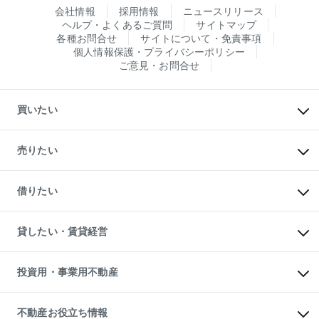
会社情報
採用情報
ニュースリリース
ヘルプ・よくあるご質問
サイトマップ
各種お問合せ
サイトについて・免責事項
個人情報保護・プライバシーポリシー
ご意見・お問合せ
買いたい
マンションの購入
新築・分譲マンションの購入
売りたい
中古マンションの購入
一戸建ての購入
マンションの売却・査定
新築一戸建ての購入
一戸建ての売却・査定
借りたい
中古一戸建ての購入
土地の売却・査定
土地の購入
スピードAI査定
不動産購入の流れ
物件を借りる
不動産売却について
注目キーワード物件特集
オフィス・店舗の賃貸
貸したい・賃貸経営
不動産査定について
購入ガイド
借りるときの流れ
売却サービス
借りるガイド
不動産売却の流れ
無料賃料査定
多言語対応
不動産買換えの流れ
マンション賃料データ
投資用・事業用不動産
売却ガイド
賃貸管理プラン
English
繁体中文
簡体中文
リロケーションについて
投資用不動産
貸すときの流れ
事業用不動産
不動産お役立ち情報
貸すガイド