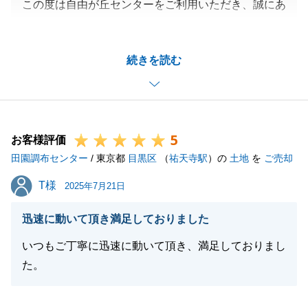
この度は自由が丘センターをご利用いただき、誠にあ
りがとうございました。
M様のご協力があり、スムーズに取引を終えることが
続きを読む
できました。
誠にありがとうございました。
今後も何か不動産につきまして、ご不明な点等ござい
ましたらお気軽にご連絡ください。
5
今後ともどうぞ宜しくお願い申し上げます。
お客様評価
田園調布センター
/ 東京都
目黒区
（
祐天寺駅
）の
土地
を
ご売却
T様
T様
2025年7月21日
閉じる
迅速に動いて頂き満足しておりました
いつもご丁寧に迅速に動いて頂き、満足しておりまし
た。