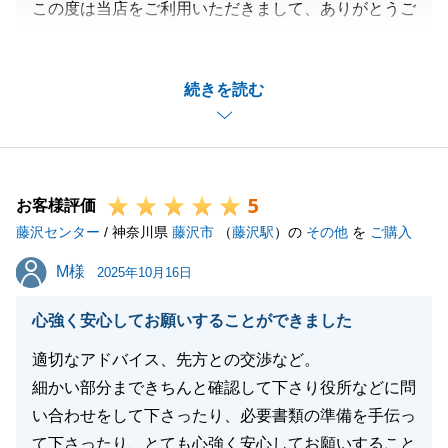
この度は当店をご利用いただきまして、ありがとうご
ざいます。
遠方のところ、何度も藤沢までお越しいただきありが
続きを読む
とうございました。
お金に関する連絡が多く、申し訳ありませんでした。
今後、改善して参ります。貴重なご意見、ありがとう
ございます。
5
お近くですので、何かお困りごとがありましたらいつ
お客様評価
藤沢センター
でもご連絡ください。
/ 神奈川県
藤沢市
（
藤沢駅
）の
その他
を
ご購入
今後とも、宜しくお願いいたします。
M様
M様
2025年10月16日
心強く安心してお願いすることができました
閉じる
適切なアドバイス、先方との交渉など。
細かい部分まできちんと確認して下さり役所などに問
い合わせをして下さったり、必要書類の準備を手伝っ
て下さったり、とても心強く安心してお願いすること