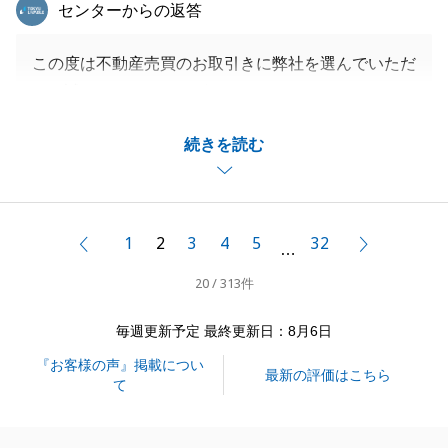
東急リバブル
センターからの返答
この度は不動産売買のお取引きに弊社を選んでいただ
き、誠にありがとうございます。
W様のご協力があり、円滑に進めることができまし
続きを読む
た。
機会がありましたら、また弊社をご利用いただけると
嬉しいです。
1
2
3
4
5
32
前へ
次へ
…
20 / 313件
閉じる
毎週更新予定 最終更新日：8月6日
『お客様の声』掲載につい
最新の評価はこちら
て