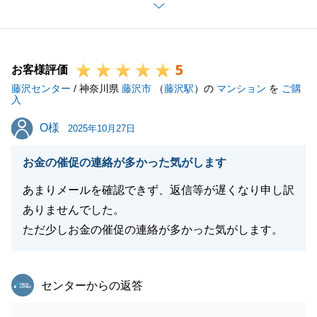
とを大変嬉しく思います。
リフォーム後、再度販売活動を行いますが、是非良い
人にご購入頂けますよう頑張ります。
5
今後もお気軽にご相談くださいませ。
お客様評価
藤沢センター
/ 神奈川県
藤沢市
（
藤沢駅
）の
マンション
を
ご購
入
O様
O様
2025年10月27日
閉じる
お金の催促の連絡が多かった気がします
あまりメールを確認できず、返信等が遅くなり申し訳
ありませんでした。
ただ少しお金の催促の連絡が多かった気がします。
東急リバブル
センターからの返答