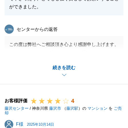
ができました。
東急リバブル
センターからの返答
この度は弊社へご相談頂き心より感謝申し上げます。
これからも御社のお力になりたいと思っております。
今後ともお気軽にご相談頂けますと幸いです。
続きを読む
引き続き宜しくお願いいたします。
閉じる
4
お客様評価
藤沢センター
/ 神奈川県
藤沢市
（
藤沢駅
）の
マンション
を
ご売
却
F様
F様
2025年10月14日