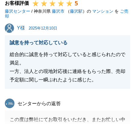
5
お客様評価
藤沢センター
/ 神奈川県
藤沢市
（
藤沢駅
）の
マンション
を
ご売
却
Y様
Y様
2025年12月10日
誠意を持って対応している
総合的に誠意を持って対応していると感じられたので
満足。
一方、法人との現地対応後に連絡をもらった際、売却
予定額に関し一瞬ぶれたように感じた。
東急リバブル
センターからの返答
この度は弊社にてお取引をいただき、またお忙しい中
アンケートにご協力いただき、誠にありがとうござい