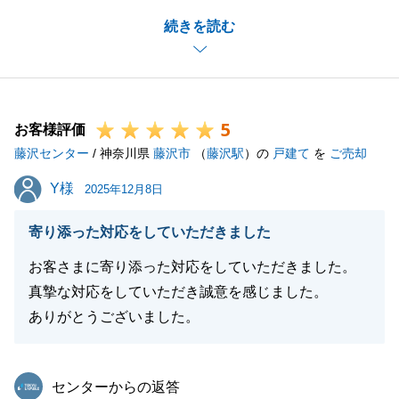
ました。
続きを読む
Y様の大切な不動産のご売却を微力ながらお手伝いで
き、またお役に立てたこと大変光栄でございます。
お困りのことがございましたら、お気軽にご連絡いた
だければと存じます。
5
今後とも宜しくお願いいたします。
お客様評価
藤沢センター
/ 神奈川県
藤沢市
（
藤沢駅
）の
戸建て
を
ご売却
Y様
Y様
2025年12月8日
閉じる
寄り添った対応をしていただきました
お客さまに寄り添った対応をしていただきました。
真摯な対応をしていただき誠意を感じました。
ありがとうございました。
東急リバブル
センターからの返答