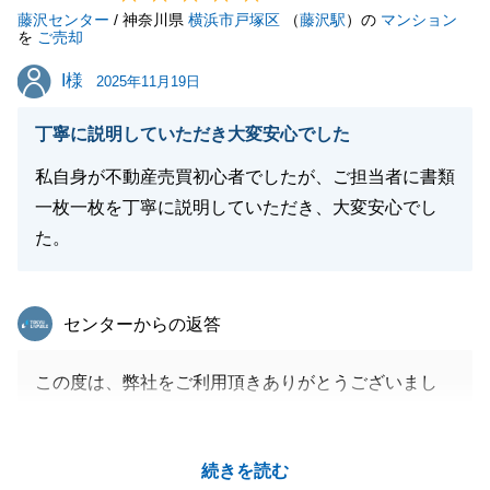
藤沢センター
今後とも、何卒よろしくお願い申し上げます。
/ 神奈川県
横浜市戸塚区
（
藤沢駅
）の
マンション
を
ご売却
I様
I様
2025年11月19日
閉じる
丁寧に説明していただき大変安心でした
私自身が不動産売買初心者でしたが、ご担当者に書類
一枚一枚を丁寧に説明していただき、大変安心でし
た。
東急リバブル
センターからの返答
この度は、弊社をご利用頂きありがとうございまし
た。
思い出の詰まった不動産のご売却は断腸の思いであっ
続きを読む
たと存じますが、弊社へご売却をお任せいただいたこ