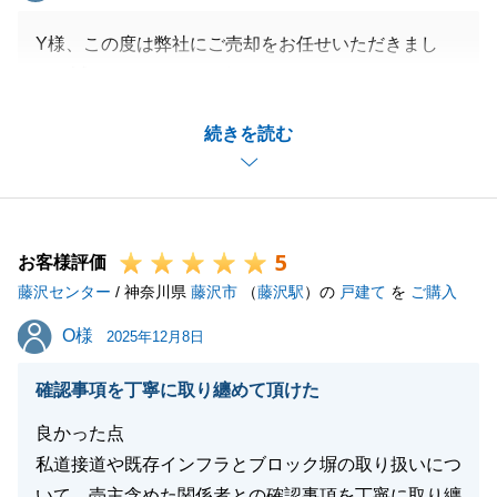
Y様、この度は弊社にご売却をお任せいただきまし
て、誠にありがとうございました。
お引渡しを迎えるまで、隣地の方へのご挨拶等にご多
続きを読む
忙の中ご対応いただいたこと、重ねて御礼申し上げま
す。
今後も不動産のことでご不明な点やご質問がございま
したらいつでもお気軽にご連絡くださいませ。
5
引き続き、何卒よろしくお願い申し上げます。
お客様評価
藤沢センター
/ 神奈川県
藤沢市
（
藤沢駅
）の
戸建て
を
ご購入
O様
O様
2025年12月8日
閉じる
確認事項を丁寧に取り纏めて頂けた
良かった点
私道接道や既存インフラとブロック塀の取り扱いにつ
いて、売主含めた関係者との確認事項を丁寧に取り纏