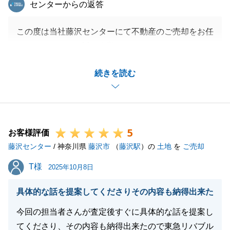
東急リバブル
センターからの返答
この度は当社藤沢センターにて不動産のご売却をお任
せいただきまして誠に有難うございました。
ご利用いただきました不用品処分サービスに関して、
続きを読む
少しお時間を要してしまい、大変申し訳ございません
でした。
今後同様のことが起こらぬ様の再発防止に努めて参り
ます。
5
この度は誠に有難うございました。
お客様評価
藤沢センター
/ 神奈川県
藤沢市
（
藤沢駅
）の
土地
を
ご売却
T様
T様
2025年10月8日
閉じる
具体的な話を提案してくださりその内容も納得出来た
今回の担当者さんが査定後すぐに具体的な話を提案し
てくださり、その内容も納得出来たので東急リバブル