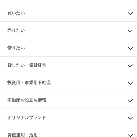
買いたい
マンションの購入
新築・分譲マンションの購入
売りたい
中古マンションの購入
一戸建ての購入
マンションの売却・査定
新築一戸建ての購入
一戸建ての売却・査定
借りたい
中古一戸建ての購入
土地の売却・査定
土地の購入
スピードAI査定
不動産購入の流れ
物件を借りる
不動産売却について
注目キーワード物件特集
オフィス・店舗の賃貸
貸したい・賃貸経営
不動産査定について
購入ガイド
借りるときの流れ
売却サービス
借りるガイド
不動産売却の流れ
無料賃料査定
多言語対応
不動産買換えの流れ
マンション賃料データ
投資用・事業用不動産
売却ガイド
賃貸管理プラン
English
繁体中文
簡体中文
リロケーションについて
投資用不動産
貸すときの流れ
事業用不動産
不動産お役立ち情報
貸すガイド
マンション投資
投資用マンション
不動産AIアドバイザー Tellus Talk
マンション一棟
マンションライブラリー
オリジナルブランド
アパート経営
人気マンションランキング
アパート投資用物件
暮らしに役立つ不動産メディア

収益物件
当社売主リノベーションマンション
「Lnote」
ビル購入（ビル一棟）
一棟リノベーションマンション

資産運用・活用
不動産相場・不動産価格情報