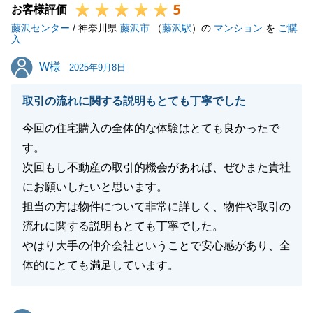
5
お客様評価
藤沢センター
/ 神奈川県
藤沢市
（
藤沢駅
）の
マンション
を
ご購
入
閉じる
W様
W様
2025年9月8日
取引の流れに関する説明もとても丁寧でした
今回の住宅購入の全体的な体験はとても良かったで
す。
次回もし不動産の取引的機会があれば、ぜひまた貴社
にお願いしたいと思います。
担当の方は物件について非常に詳しく、物件や取引の
流れに関する説明もとても丁寧でした。
やはり大手の仲介会社ということで安心感があり、全
体的にとても満足しています。