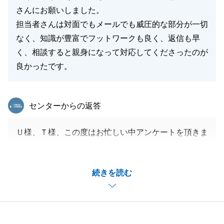
さんにお願いしました。
担当者さんは対面でもメールでも威圧的な部分が一切
なく、知識が豊富でフットワークも良く、返信も早
く、相談すると親身になって対応してくださったのが
良かったです。
東急リバブル
センターからの返答
Ｕ様、Ｔ様、この度はお忙しい中アンケートを頂きま
して有難うございました。
建物の解体や、埋蔵文化財等ご決済までにご心配をお
続きを読む
掛けしましたがＵ様、Ｔ様には多大なご協力を頂き無
事にご決済頂けました。
これから気温も下がって参りますので皆さまご自愛く
ださいませ。