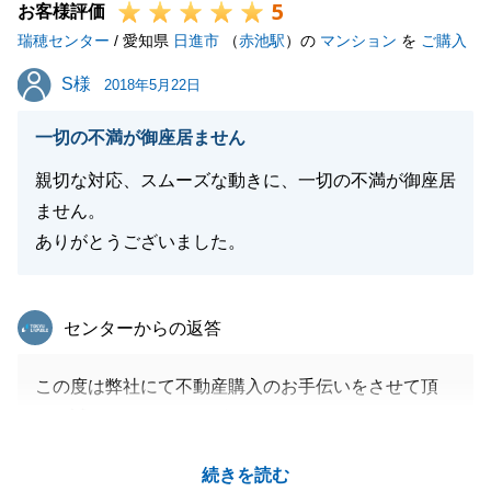
5
お客様評価
瑞穂センター
/ 愛知県
日進市
（
赤池駅
）の
マンション
を
ご購入
S様
S様
2018年5月22日
一切の不満が御座居ません
親切な対応、スムーズな動きに、一切の不満が御座居
ません。
ありがとうございました。
東急リバブル
センターからの返答
この度は弊社にて不動産購入のお手伝いをさせて頂
き、誠にありがとうございました。
大きな買物をしていただく為のご決断をして頂くにあ
続きを読む
たり、微力ながらお力になれたならという思いです。