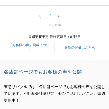
見いただきありがとうございます。
より充実したサービス・特典をご提供できるよう務め
1
2
前へ
てまいります。
12 / 12件
また、お花の件につきましては、大変失礼致しまし
た。
毎週更新予定 最終更新日：8月6日
今後、お受け取りの前に一度ご連絡をさしあげるよう
『お客様の声』掲載につい
改善させていただきます。
最新の評価はこちら
て
Ａ様のお言葉を励みに、日々精進してまいりますの
で、今後ともよろしくお願い申し上げます。
各店舗ページでもお客様の声を公開
閉じる
東急リバブルでは、各店舗ページでもお客様の声を公開し
ています。不動産会社選びに、ぜひご活用ください。毎週
更新中！