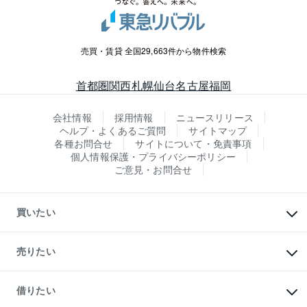
売買・賃貸 全国29,663件から物件検索
首都圏
関西
札幌
仙台
名古屋
福岡
会社情報
採用情報
ニュースリリース
ヘルプ・よくあるご質問
サイトマップ
各種お問合せ
サイトについて・免責事項
個人情報保護・プライバシーポリシー
ご意見・お問合せ
買いたい
マンションの購入
新築・分譲マンションの購入
売りたい
中古マンションの購入
一戸建ての購入
マンションの売却・査定
新築一戸建ての購入
一戸建ての売却・査定
借りたい
中古一戸建ての購入
土地の売却・査定
土地の購入