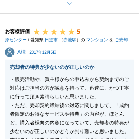
ご契約から、お引渡しまでの１ヶ月S様にはローン手
続きなど迅速に動いていただき、スムーズにいったの
はS様、また、売主様のおかげです。
5
私も、誠に感謝致しております。
お客様評価
原センター
また、お住まいのお悩み事や、ご質問がございました
/ 愛知県
日進市
（
赤池駅
）の
マンション
を
ご売却
ら何なりとご用命頂けましたら幸いです。
A様
A様
2017年12月5日
この度は本当にありがとうございました。
売却者の特典が少ないのが正しいのか
・販売活動や、買主様からの申込みから契約までのご
閉じる
対応はご担当の方が誠意を持って、迅速に、かつ丁寧
に行って頂き素晴らしいと思いました。
・ただ、売却契約締結後の対応に関しまして、「成約
者限定のお得なサービスや特典」の内容が、ほとん
ど、購入者様向の内容になっていて、売却者の特典が
少ないのが正しいのかどうか判り難いと思いました。