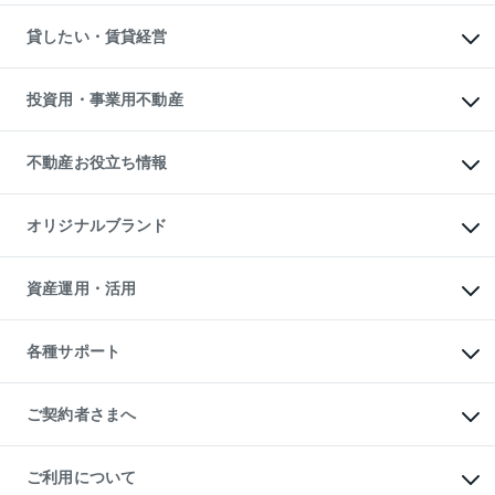
スピードAI査定
不動産購入の流れ
物件を借りる
不動産売却について
注目キーワード物件特集
オフィス・店舗の賃貸
貸したい・賃貸経営
不動産査定について
購入ガイド
借りるときの流れ
売却サービス
借りるガイド
不動産売却の流れ
無料賃料査定
多言語対応
不動産買換えの流れ
マンション賃料データ
投資用・事業用不動産
売却ガイド
賃貸管理プラン
English
繁体中文
簡体中文
リロケーションについて
投資用不動産
貸すときの流れ
事業用不動産
不動産お役立ち情報
貸すガイド
マンション投資
投資用マンション
不動産AIアドバイザー Tellus Talk
マンション一棟
マンションライブラリー
オリジナルブランド
アパート経営
人気マンションランキング
アパート投資用物件
暮らしに役立つ不動産メディア

収益物件
当社売主リノベーションマンション
「Lnote」
ビル購入（ビル一棟）
一棟リノベーションマンション

資産運用・活用
不動産相場・不動産価格情報
投資用不動産の売却査定
L`GENTE（ルジェンテ）
不動産売却FAQ
事業用不動産の売却査定
区分リノベーションマンション

不動産コラム・ニュース
等価交換事業
海外不動産
Lideas（リディアス）
不動産用語集
不動産M&A
各種サポート
投資用一棟レジデンスWELL

不動産なんでもネット相談室
アセットマネジメント・出資
SQUARE（ウェルスクエア）
住まいの税金
不動産小口投資

シニア向けサポート
物件一括検索（購入＆賃貸）
LEGACIA（レガシア）
相続サポート
ご契約者さまへ
リフォームサポート
ご契約者さまサポートメニュー
ご紹介・再契約特典
ご利用について
入居者様専用-各種ご案内（賃貸）