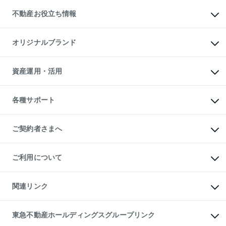
投資用不動産
貸すときの流れ
事業用不動産
不動産お役立ち情報
貸すガイド
マンション投資
投資用マンション
不動産AIアドバイザー Tellus Talk
マンション一棟
マンションライブラリー
オリジナルブランド
アパート経営
人気マンションランキング
アパート投資用物件
暮らしに役立つ不動産メディア

収益物件
当社売主リノベーションマンション
「Lnote」
ビル購入（ビル一棟）
一棟リノベーションマンション

資産運用・活用
不動産相場・不動産価格情報
投資用不動産の売却査定
L`GENTE（ルジェンテ）
不動産売却FAQ
事業用不動産の売却査定
区分リノベーションマンション

不動産コラム・ニュース
等価交換事業
海外不動産
Lideas（リディアス）
不動産用語集
不動産M&A
各種サポート
投資用一棟レジデンスWELL

不動産なんでもネット相談室
アセットマネジメント・出資
SQUARE（ウェルスクエア）
住まいの税金
不動産小口投資

シニア向けサポート
物件一括検索（購入＆賃貸）
LEGACIA（レガシア）
相続サポート
ご契約者さまへ
リフォームサポート
ご契約者さまサポートメニュー
ご紹介・再契約特典
ご利用について
入居者様専用-各種ご案内（賃貸）
東急こすもす会「こすもすWeb」
本人確認に関するお客様へのお願い
金融商品取引について
関連リンク
東急リバブル ソーシャルメディアポリシー
ご意見・お問い合わせ（金融商品取引専用の相談・お問い合わせ窓口）
すまいValue
保険募集におけるプライバシー・ポリシー
これからご結婚される方に東急百貨店のブライダルクラブ
東急不動産ホールディングスグループリンク
ダイレクトメール（郵送物）・Eメールなどの送付停止について
人材サービスのご用命は 東急リバブルスタッフ株式会社まで
宅地建物取引業者の皆様へ