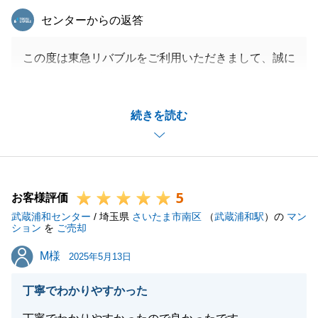
東急リバブル
センターからの返答
この度は東急リバブルをご利用いただきまして、誠に
ありがとうございました。
大切な不動産のご売却をお任せいただき、大変嬉しく
続きを読む
思います。
H様にご協力をいただき、無事にお引渡しができまし
たので、心より感謝をしております。
今後ともお困りのことがございましたら、いつでもご
5
相談くださいませ。
お客様評価
武蔵浦和センター
引き続き、よろしくお願い申し上げます。
/ 埼玉県
さいたま市南区
（
武蔵浦和駅
）の
マン
ション
を
ご売却
M様
M様
2025年5月13日
閉じる
丁寧でわかりやすかった