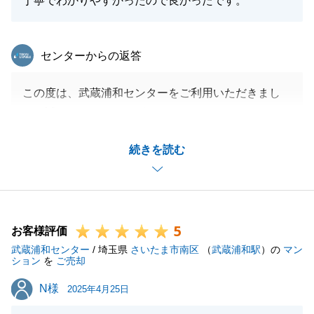
丁寧でわかりやすかったので良かったです。
東急リバブル
センターからの返答
この度は、武蔵浦和センターをご利用いただきまし
て、誠にありがとうございました。
M様のご協力があり、無事に取引が完了できました。
続きを読む
M様にも喜んでいただき、大変嬉しく思います。
些細なことでもお役に立てることがあれば、お気軽に
お申し付けください。
今後ともどうぞよろしくお願いいたします。
5
お客様評価
武蔵浦和センター
/ 埼玉県
さいたま市南区
（
武蔵浦和駅
）の
マン
ション
を
ご売却
閉じる
N様
N様
2025年4月25日