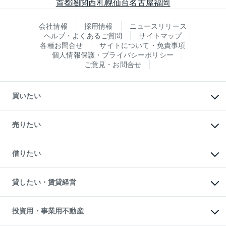
首都圏
関西
札幌
仙台
名古屋
福岡
会社情報
採用情報
ニュースリリース
ヘルプ・よくあるご質問
サイトマップ
各種お問合せ
サイトについて・免責事項
個人情報保護・プライバシーポリシー
ご意見・お問合せ
買いたい
マンションの購入
新築・分譲マンションの購入
売りたい
中古マンションの購入
一戸建ての購入
マンションの売却・査定
新築一戸建ての購入
一戸建ての売却・査定
借りたい
中古一戸建ての購入
土地の売却・査定
土地の購入
スピードAI査定
不動産購入の流れ
物件を借りる
不動産売却について
注目キーワード物件特集
オフィス・店舗の賃貸
貸したい・賃貸経営
不動産査定について
購入ガイド
借りるときの流れ
売却サービス
借りるガイド
不動産売却の流れ
無料賃料査定
多言語対応
不動産買換えの流れ
マンション賃料データ
投資用・事業用不動産
売却ガイド
賃貸管理プラン
English
繁体中文
簡体中文
リロケーションについて