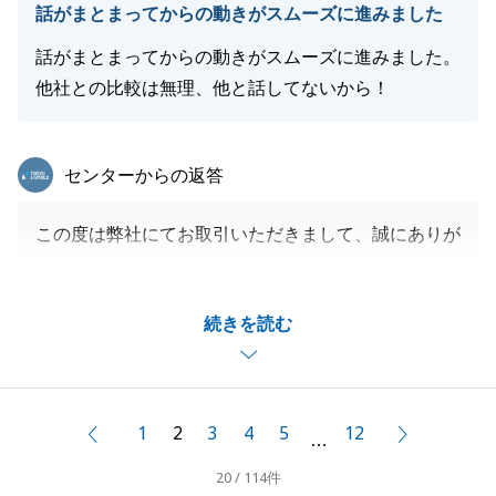
話がまとまってからの動きがスムーズに進みました
話がまとまってからの動きがスムーズに進みました。
他社との比較は無理、他と話してないから！
東急リバブル
センターからの返答
この度は弊社にてお取引いただきまして、誠にありが
とうございました。
N様にはお打ち合わせの時間等でご調整頂きありがと
続きを読む
うございます。
N様にご調整頂けたことで、今回のお取引をスムーズ
に行うことが出来ました。
また、不動産の件でお困りの事がございましたら、い
1
2
3
4
5
12
前へ
次へ
…
つでもご用命ください
20 / 114件
今後ともよろしくお願いいたします。