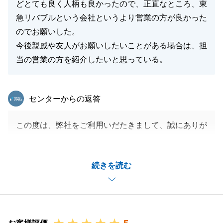
どとても良く人柄も良かったので、正直なところ、東
急リバブルという会社というより営業の方が良かった
のでお願いした。
今後親戚や友人がお願いしたいことがある場合は、担
当の営業の方を紹介したいと思っている。
東急リバブル
センターからの返答
この度は、弊社をご利用いだたきまして、誠にありが
とうございました。
ご売却からお住み替え先の購入まで長い期間のお付き
続きを読む
合いとなりましたが、無事にお住み替えが完了し、何
よりでございます。
またのご機会がございましたら、是非、弊社にお声が
けをいただければと思います。
不動産でお困りのことがございましたら、気兼ねなく