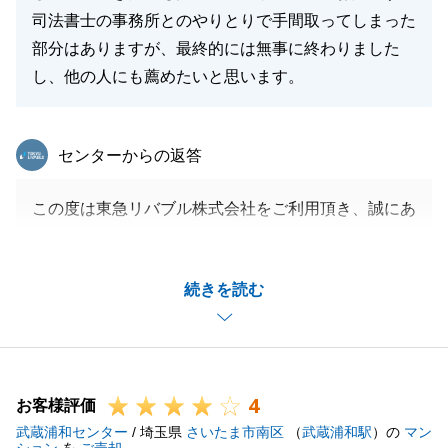
司法書士の事務所とのやりとりで手間取ってしまった
部分はありますが、最終的には無事に終わりました
し、他の人にも薦めたいと思います。
東急リバブル
センターからの返答
この度は東急リバブル株式会社をご利用頂き、誠にあ
りがとうございました。
より良い条件で売却をするためには、売主様のご協力
続きを読む
が不可欠になり、T様ご家族には特にご尽力頂いたと
感じております。
やや細かいお願いなどもあったかと存じますが、ご協
力頂き本当にありがとうございました。
4
身の回りの方で、「お住み替えをした」「不動産を売
お客様評価
武蔵浦和センター
却したい」などのお話がありましたら、是非お力にな
/ 埼玉県
さいたま市南区
（
武蔵浦和駅
）の
マン