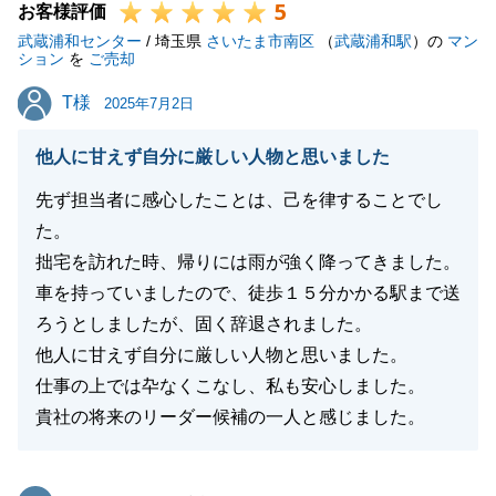
5
お客様評価
武蔵浦和センター
/ 埼玉県
さいたま市南区
（
武蔵浦和駅
）の
マン
ション
を
ご売却
T様
T様
2025年7月2日
他人に甘えず自分に厳しい人物と思いました
先ず担当者に感心したことは、己を律することでし
た。
拙宅を訪れた時、帰りには雨が強く降ってきました。
車を持っていましたので、徒歩１５分かかる駅まで送
ろうとしましたが、固く辞退されました。
他人に甘えず自分に厳しい人物と思いました。
仕事の上では卆なくこなし、私も安心しました。
貴社の将来のリーダー候補の一人と感じました。
東急リバブル