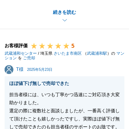
弊社をお選びいただき、お取引を通じて、ご満足いた
続きを読む
だけたとのお言葉を頂戴し、大変嬉しく思っておりま
す。
今後も不動産に関するご相談がございましたら、どん
な些細なことでもお気軽にお声がけください。
5
どうぞ宜しくお願いいたします。
お客様評価
武蔵浦和センター
/ 埼玉県
さいたま市南区
（
武蔵浦和駅
）の
マン
ション
を
ご売却
T様
T様
2025年5月23日
閉じる
ほぼ値下げ無しで売却できた
担当者様には、いつも丁寧かつ迅速にご対応頂き大変
助かりました。
選定の際に複数社と面談しましたが、一番高く評価し
て頂けたことも嬉しかったですし、実際ほぼ値下げ無
しで売却できたのも担当者様のサポートのお陰です。