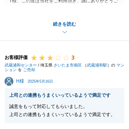
T様、この度は当社をご利用頂き、誠にありがとうご
ざいました。
お役に立てた事を嬉しく思っております。
続きを読む
T様とお取引させていただいた思い出は、今でも鮮明
に覚えております。
また、機会がございましたら、お気軽にご相談下さい
ませ。
3
ご新居でお幸せにお過ごし頂けることを、心よりお祈
お客様評価
武蔵浦和センター
りしております。
/ 埼玉県
さいたま市南区
（
武蔵浦和駅
）の
マン
ション
を
ご売却
今後とも宜しくお願いいたします。
H様
H様
2025年5月16日
上司との連携もうまくいっているようで満足です
閉じる
誠意をもって対応してもらいました。
上司との連携もうまくいっているようで満足です。