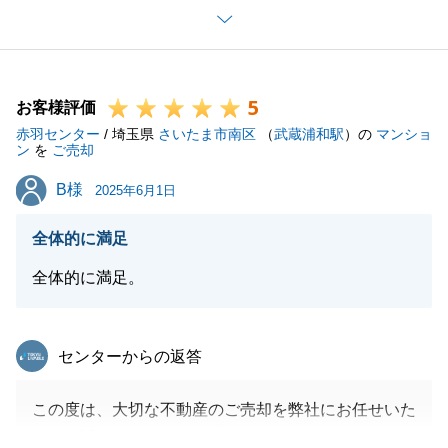
頂き、大変うれしく思います。
今回、お取引がスムーズにいった要因としては、I様
と事前に十分に打ち合わせが出来たことだと思いま
5
す。
お客様評価
赤羽センター
今後も不動産の件で何かお困りの事がございました
/ 埼玉県
さいたま市南区
（
武蔵浦和駅
）の
マンショ
ン
を
ご売却
ら、なんなりとお申し付け下さい
B様
B様
今後ともよろしくお願いいたします。
2025年6月1日
全体的に満足
全体的に満足。
閉じる
東急リバブル
センターからの返答
この度は、大切な不動産のご売却を弊社にお任せいた
だき、誠にありがとうございました。