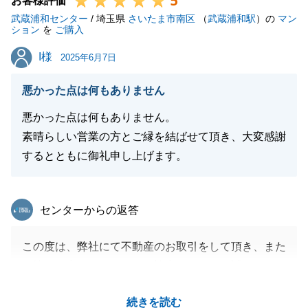
5
お客様評価
武蔵浦和センター
ご相談ください。
/ 埼玉県
さいたま市南区
（
武蔵浦和駅
）の
マン
ション
を
ご購入
今後とも引き続きよろしくお願いいたします。
I様
I様
2025年6月7日
悪かった点は何もありません
閉じる
悪かった点は何もありません。
素晴らしい営業の方とご縁を結ばせて頂き、大変感謝
するとともに御礼申し上げます。
東急リバブル
センターからの返答
この度は、弊社にて不動産のお取引をして頂き、また
お忙しい中アンケートにご協力頂きまして誠にありが
とうございました。
続きを読む
今回の不動産のお取引で、I様よりお褒めのお言葉を