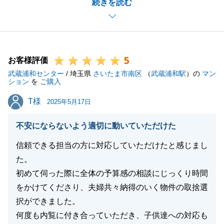
続きを読む
をいただけたことで、スムーズにお手続きを進めるこ
とが出来ました。
また、機会がございましたら、お気軽にご相談下さい
ませ。
5
今後とも宜しく御願いいたします。
お客様評価
武蔵浦和センター
/ 埼玉県
さいたま市南区
（
武蔵浦和駅
）の
マン
ション
を
ご購入
T様
T様
2025年5月17日
閉じる
不安にならないよう適切に動いていただけた
信頼できる担当の方に対応していただけたと感じまし
た。
初めて伺った際に全体の予算感の相談にじっくり時間
をかけてくださり、夫婦共々納得のいく物件の取捨選
択ができました。
何度も内覧に付き合っていただき、子供達への対応も