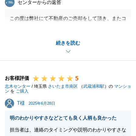
センターからの返答
この度は弊社にて不動産のご売却をして頂き、またコ
メントも頂きましてありがとうございました。
T様には販売をするうえで、十分に打合せをさせて頂
続きを読む
けたことでスムーズな売却をすることが出来ました。
また、不動産の件でお困りの事がございましたらいつ
でもご用命下さい、今後ともよろしくお願い致しま
す。
5
お客様評価
志木センター
/ 埼玉県
さいたま市南区
（
武蔵浦和駅
）の
マンショ
ン
を
ご購入
閉じる
T様
T様
2025年6月28日
明のわかりやすさなどとても良く人柄も良かった
担当者は、連絡のタイミングや説明のわかりやすさな