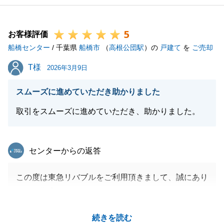
M様に多大なるご協力をいただけたおかげであると自
負しております。
5
不動産売買は信頼とご縁がとても大事でございますの
お客様評価
船橋センター
で、このようなお言葉を頂戴できるのは営業担当とし
/ 千葉県
船橋市
（
高根公団駅
）の
戸建て
を
ご売却
て大変光栄に思います。
T様
T様
2026年3月9日
もし周りの方で不動産についてのお困りごとがある方
がいらっしゃいましたらお気軽に当社へご連絡くださ
スムーズに進めていただき助かりました
い。
取引をスムーズに進めていただき、助かりました。
今後とも何卒よろしくお願いいたします。
東急リバブル
センターからの返答
閉じる
この度は東急リバブルをご利用頂きまして、誠にあり
がとう御座いました。
お取引が大変スムーズに1か月程で完了してとても良
続きを読む
かったです。