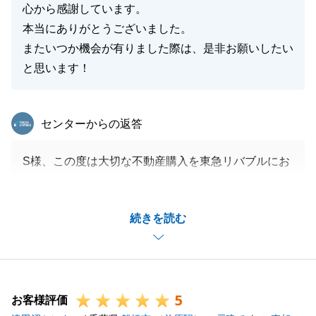
心から感謝しています。
本当にありがとうございました。
またいつか機会が有りました際は、是非お願いしたい
と思います！
東急リバブル
センターからの返答
S様、この度は大切な不動産購入を東急リバブルにお
任せいただき、誠にありがとうございました。
思い入れのある不動産であることが強く伝わり、ま
続きを読む
た、愛犬への愛情など、S様の人柄の良さが
お会いした時に凄く感じられました。その為、少しで
もS様の期待に添える様にという思いで、行動するこ
とが出来ました。
5
今後も、愛犬との楽しいセカンドライフをお送りでき
お客様評価