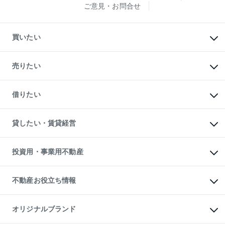
ご意見・お問合せ
買いたい
マンションの購入
新築・分譲マンションの購入
売りたい
中古マンションの購入
一戸建ての購入
マンションの売却・査定
新築一戸建ての購入
一戸建ての売却・査定
借りたい
中古一戸建ての購入
土地の売却・査定
土地の購入
スピードAI査定
不動産購入の流れ
物件を借りる
不動産売却について
注目キーワード物件特集
オフィス・店舗の賃貸
貸したい・賃貸経営
不動産査定について
購入ガイド
借りるときの流れ
売却サービス
借りるガイド
不動産売却の流れ
無料賃料査定
多言語対応
不動産買換えの流れ
マンション賃料データ
投資用・事業用不動産
売却ガイド
賃貸管理プラン
English
繁体中文
簡体中文
リロケーションについて
投資用不動産
貸すときの流れ
事業用不動産
不動産お役立ち情報
貸すガイド
マンション投資
投資用マンション
不動産AIアドバイザー Tellus Talk
マンション一棟
マンションライブラリー
オリジナルブランド
アパート経営
人気マンションランキング
アパート投資用物件
暮らしに役立つ不動産メディア
