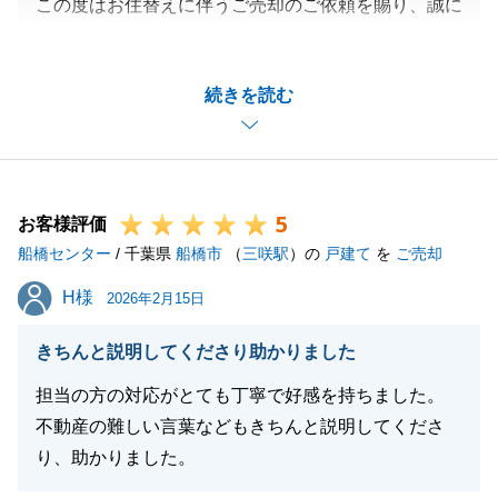
この度はお住替えに伴うご売却のご依頼を賜り、誠に
有難うございました。
お住替え先の建築工事の関係で、ご契約からお引渡し
続きを読む
迄６ヶ月超と長期になりましたが、無事お取引を完了
させられて安堵しております。
ご新居での生活は落ち着かれましたでしょうか？
また何なりとお声掛け頂ければ幸いです。
5
この度は誠に有難うございました。
お客様評価
船橋センター
/ 千葉県
船橋市
（
三咲駅
）の
戸建て
を
ご売却
H様
H様
2026年2月15日
閉じる
きちんと説明してくださり助かりました
担当の方の対応がとても丁寧で好感を持ちました。
不動産の難しい言葉などもきちんと説明してくださ
り、助かりました。