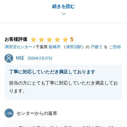
続きを読む
で、このようなお言葉を頂戴できるのは営業担当とし
て大変光栄に思います。
もし周りの方で不動産についてのお困りごとがある方
がいらっしゃいましたらお気軽に当社へご連絡くださ
5
い。
お客様評価
津田沼センター
必ずお力になってみせます。
/ 千葉県
船橋市
（
津田沼駅
）の
戸建て
を
ご売却
今後とも我々東急リバブルを何卒よろしくお願いいた
M様
M様
2026年2月27日
します。
丁寧に対応していただき満足しております
担当の方にとても丁寧に対応していただき満足してお
閉じる
ります。
東急リバブル
センターからの返答