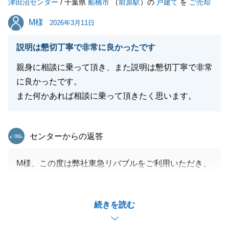
津田沼センター
ることを祈っております。
/ 千葉県
船橋市
（
前原駅
）の
戸建て
を
ご売却
お身内や周りの方で不動産にお困りの方がいらっしゃ
M様
M様
2026年3月11日
いましたら、どんなことでも構いませんので、東急リ
バブルに一度ご相談ください。
説明は懇切丁寧で非常に良かったです
改めて、この度のお取引、ありがとうございました。
親身に相談に乗って頂き、また説明は懇切丁寧で非常
に良かったです。
また何かあれば相談に乗って頂きたく思います。
閉じる
東急リバブル
センターからの返答
M様、この度は弊社東急リバブルをご利用いただき、
誠にありがとうございました。
弊社の人事異動と重なり、後任の担当者として長い期
続きを読む
間お任せいただき、無事ご成約に至ることが出来たの
は、