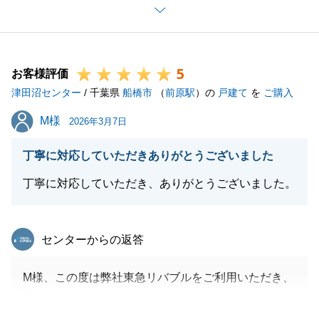
また何かございましたら是非ご連絡くださいませ。
この度は誠にありがとう御座いました。
5
お客様評価
津田沼センター
/ 千葉県
船橋市
（
前原駅
）の
戸建て
を
ご購入
閉じる
M様
M様
2026年3月7日
丁寧に対応していただきありがとうございました
丁寧に対応していただき、ありがとうございました。
東急リバブル
センターからの返答
M様、この度は弊社東急リバブルをご利用いただき、
誠にありがとうございました。
不動産売買は信頼とご縁がとても大事でございますの