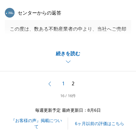
東急リバブル
センターからの返答
この度は、数ある不動産業者の中より、当社へご売却
をお任せいただき、誠にありがとうございました。
Ｈ様のお力添えのおかげで、無事お引渡しまで完了す
続きを読む
ることができました。
また何か不動産に関するお困りのことがございました
ら、お申し付けくださいませ。
引き続き、よろしくお願いいたします。
1
2
前へ
16 / 16件
閉じる
毎週更新予定 最終更新日：8月6日
『お客様の声』掲載につい
6ヶ月以前の評価はこちら
て