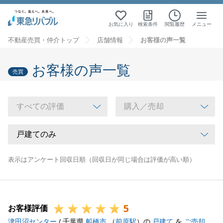
お気に入り
検索条件
閲覧履歴
メニュー
不動産売買・仲介トップ
店舗情報
お客様の声一覧
お客様の声一覧
売買
表示はアンケート回収日順（回収日が同じ場合は評価が高い順）
5
お客様評価
津田沼センター
/ 千葉県
船橋市
（
前原駅
）の
戸建て
を
ご売却