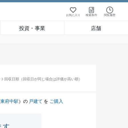
お気に入り
検索条件
閲覧履歴
投資・事業
店舗
ート回収日順（回収日が同じ場合は評価が高い順）
（
東府中駅
）の
戸建て
を
ご購入
ます