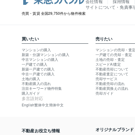
会社情報
採用情報
サイトについて・免責事
売買・賃貸 全国29,750件から物件検索
買いたい
売りたい
マンションの購入
マンションの売却・査
新築・分譲マンションの購入
一戸建ての売却・査定
中古マンションの購入
土地の売却・査定
一戸建ての購入
スピードAI査定
新築一戸建ての購入
不動産売却について
中古一戸建ての購入
不動産査定について
土地の購入
売却サービス
不動産購入の流れ
不動産売却の流れ
注目キーワード物件特集
不動産買換えの流れ
購入ガイド
売却ガイド
多言語対応
English
繁体中文
簡体中文
オリジナルブランド
不動産お役立ち情報