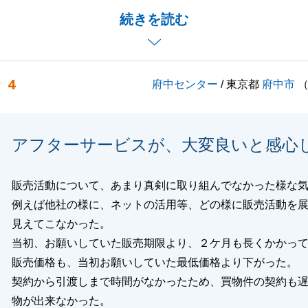
わせからご案内まで、不動産のご購入が初めての方でもご安
続きを読む
ける様にご説明や事前資料の準備、対面でのご説明を常に心
ました。
でご相談がございましたら、何なりとお気軽にご相談を頂け
4
府中センター
/ 東京都
府中市
しくお願い致します。
アフターサービスが、大変良いと感心
閉じる
販売活動について、あまり真剣に取り組んでなかった様な
例えば他社の様に、ネットの活用等、どの様に販売活動を
見えてこなかった。
当初、お願いしていた販売期限より、２ケ月も長くかかっ
販売価格も、当初お願いしていた最低価格より下がった。
契約から引渡しまで時間がなかったため、買物件の契約も
物が出来なかった。