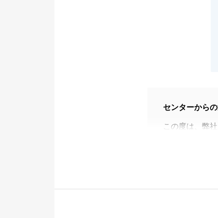
センターからの
この度は、弊社
た。
全てをお任せ頂
残る結果となっ
頂いたご意見を
貴重なご意見を
またアフターサ