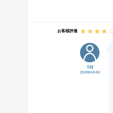
物件のお問い合
心して進めて頂
掛けさせて頂き
また不動産の件
お客様評価
ると幸いです。
今後とも何卒宜
S様
S様
2018年6月4日