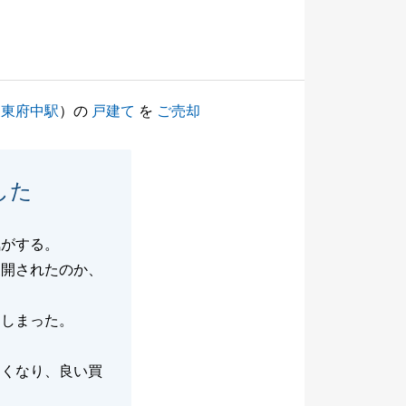
（
東府中駅
）の
戸建て
を
ご売却
した
気がする。
展開されたのか、
てしまった。
遅くなり、良い買