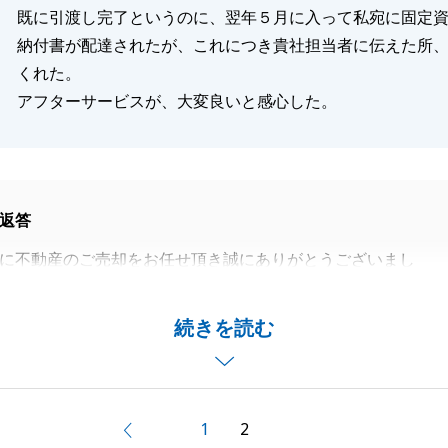
既に引渡し完了というのに、翌年５月に入って私宛に固定
納付書が配達されたが、これにつき貴社担当者に伝えた所
くれた。
アフターサービスが、大変良いと感心した。
返答
に不動産のご売却をお任せ頂き誠にありがとうございまし
いたにも関わらず、販売活動、時期、価格についてご不満が
続きを読む
てしまい、大変申し訳ございませんでした。
真摯に受け止め今後改善していきます。
ありがとうございました。
ービスについてお褒め頂きありがとうございます。
1
2
前へ