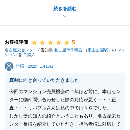
Ｉ様のご協力もあり、ご契約からお引渡しまでスムー
続きを読む
ズに進めることができました。
先日、現地の前を通りましたら外構工事で印象がかな
り変わっておりましたので驚きました。
リフォーム工事が完了致しましたら是非、拝見させて
5
頂ければと思います。
お客様評価
名古屋栄センター
今後も何かございましたらお気軽にご相談下さいま
/ 愛知県
名古屋市千種区
（
東山公園駅
）の
マン
ション
を
ご購入
せ。
H様
H様
2022年1月13日
真剣に向き合っていただきました
閉じる
今回のマンション売買機会の半年ほど前に、本山セン
ターに物件問い合わせした際の対応が悪く・・・正
直・・・リバブルさんは私の中ではＮＧでした。
しかし妻の知人の紹介ということもあり、名古屋栄セ
ンター長様を紹介していただき、担当者様に対応して