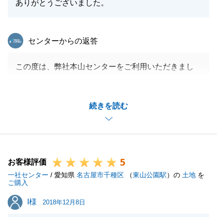
ありがとうございました。
東急リバブル
センターからの返答
この度は、弊社本山センターをご利用いただきまし
て、誠にありがとうございました。
購入のお客様は、ご決断頂くにあたり、メリットだけ
続きを読む
でなくデメリットもお知りになりたい方はたくさんい
らっしゃいます。お買い上げ後の後悔がないよう、ま
た気持ちよくご決断頂けるよう、たくさんの情報をお
伝えできるように準備させて頂いております。Ｍ様の
5
ご決断にもお役に立つことができ、うれしく思いま
お客様評価
一社センター
す。
/ 愛知県
名古屋市千種区
（
東山公園駅
）の
土地
を
ご購入
また、売買契約時とお引き渡し時に書類の不備があっ
I様
I様
たとのご指摘を有難うございます。真摯に受け止め、
2018年12月8日
今後小さなことでもミスがないよう気を付けてまいり