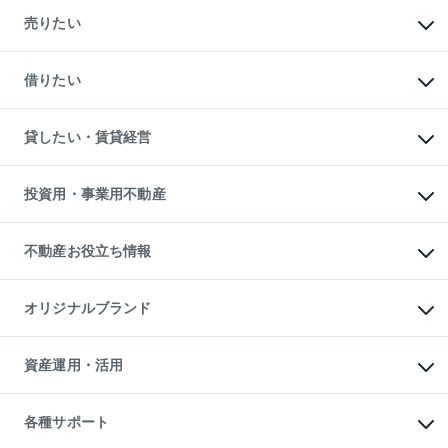
マンションの購入
新築・分譲マンションの購入
売りたい
中古マンションの購入
一戸建ての購入
マンションの売却・査定
新築一戸建ての購入
一戸建ての売却・査定
借りたい
中古一戸建ての購入
土地の売却・査定
土地の購入
スピードAI査定
不動産購入の流れ
物件を借りる
不動産売却について
注目キーワード物件特集
オフィス・店舗の賃貸
貸したい・賃貸経営
不動産査定について
購入ガイド
借りるときの流れ
売却サービス
借りるガイド
不動産売却の流れ
無料賃料査定
多言語対応
不動産買換えの流れ
マンション賃料データ
投資用・事業用不動産
売却ガイド
賃貸管理プラン
English
繁体中文
簡体中文
リロケーションについて
投資用不動産
貸すときの流れ
事業用不動産
不動産お役立ち情報
貸すガイド
マンション投資
投資用マンション
不動産AIアドバイザー Tellus Talk
マンション一棟
マンションライブラリー
オリジナルブランド
アパート経営
人気マンションランキング
アパート投資用物件
暮らしに役立つ不動産メディア

収益物件
当社売主リノベーションマンション
「Lnote」
ビル購入（ビル一棟）
一棟リノベーションマンション

資産運用・活用
不動産相場・不動産価格情報
投資用不動産の売却査定
L`GENTE（ルジェンテ）
不動産売却FAQ
事業用不動産の売却査定
区分リノベーションマンション

不動産コラム・ニュース
等価交換事業
海外不動産
Lideas（リディアス）
不動産用語集
不動産M&A
各種サポート
投資用一棟レジデンスWELL

不動産なんでもネット相談室
アセットマネジメント・出資
SQUARE（ウェルスクエア）
住まいの税金