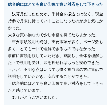
総合的にはとても良い印象で良い対応をして下さった
たいと思います。
引き続き、良いお付き合いをさせて頂けますよう、今
・決算月だったためか、手付金を振込ではなく、現金
後ともどうぞよろしくお願い申し上げます。
持参で月末に持っていくことになったのが少し気にか
かった。
大きな買い物なので少し余裕を持てたらよかった。
・重要事項説明の時は、重要事項が多く、ページ数も
閉じる
多く、とても一回で理解できるものではなかった。
事前に書類を渡していただき、熟読し、全体を理解し
た上で説明を受け、印を押せればもっと安心できた。
・ただ、不明な点はいつでも快く担当者の方に電話で
説明をしていただき、安心することができた。
・総合的にはとても良い印象で良い対応をして下さっ
たと感じています。
・ありがとうございました。