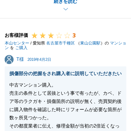
続きを読む
感じております。
購入の決め手となるような要素をご提供することはも
ちろん、E様からも率直なご意見を頂いていたからこ
そご希望条件に合う物件を迅速にご紹介できたのだと
3
思います。
お客様評価
本山センター
購入後はむしろE様ご自身で動いて頂くことが多くご
/ 愛知県
名古屋市千種区
（
東山公園駅
）の
マンショ
ン
を
ご購入
負担もあったかと思いますが、お仕事の合間をぬって
T様
T様
ご協力頂いたからこそ無事にお引渡しまで迎えること
2019年4月2日
ができました。
損傷部分の把握をされ購入者に説明していただきたい
不動産購入は担当者とお客様の双方が協力し合うこと
で最終的にいいお取引になると思っております。
中古マンション購入。
E様とも良い関係を築けたことが今回のお取引で得た
売主の条件として居抜という事で有ったが、カベ、ド
最大の報酬です。
ア等のラクガキ・損傷箇所の説明が無く、売買契約後
お住まいの中でのお困りごと等ございましたらお気軽
に購入物件を確認した時にリフォームが必要な箇所が
にご連絡ください。
数ヶ所見つかった。
今後ともどうぞ宜しくお願い致します。
その都度業者に伝え、修理金額が当初の2倍近くなっ