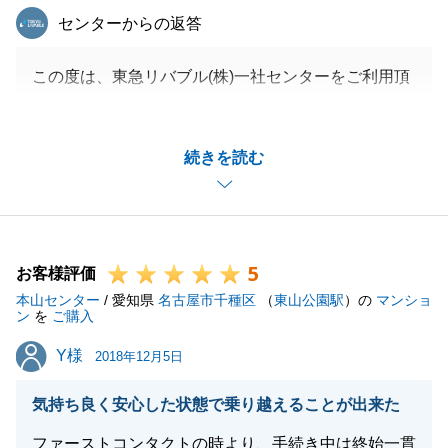
東急リバブル
センターからの返答
この度は、東急リバブル(株)一社センターをご利用頂
き、誠にありがとうございました。
I様のご自宅用地のお手伝いを担わせて頂き、大変嬉
続きを読む
しく思います。
ご指摘の通り、重要事項説明の内容は、事前に説明を
行い、充分に理解した状態でご説明をするべきだった
と反省しております。
5
ご両親様にも物件を気に入っていただき、ご購入いた
お客様評価
本山センター
だいたことを嬉しく思います。
/ 愛知県
名古屋市千種区
（
東山公園駅
）の
マンショ
ン
を
ご購入
今後もお客様にご満足頂けますよう、お客様の目線に
Y様
Y様
立った接客を心掛け、ご満足頂ける成約を目指して努
2018年12月5日
力してまいります。
気持ち良く安心した状態で乗り越えることが出来た
ファーストコンタクトの時より、手続き中は終始一貫