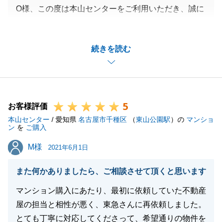
O様、この度は本山センターをご利用いただき、誠に
ありがとうございました。
またお忙しい中、アンケートにご協力いただき、あり
続きを読む
がとうございます。
O様の不動産ご購入のお手伝いが出来ましたこと、私
自身嬉しく思います。
ご入居後も、お困りごと等ございましたら、遠慮なく
5
お声掛けくださいませ。
お客様評価
本山センター
この度は本当にありがとうございました。
/ 愛知県
名古屋市千種区
（
東山公園駅
）の
マンショ
ン
を
ご購入
今後ともよろしくお願い申し上げます。
M様
M様
2021年6月1日
また何かありましたら、ご相談させて頂くと思います
閉じる
マンション購入にあたり、最初に依頼していた不動産
屋の担当と相性が悪く、東急さんに再依頼しました。
とても丁寧に対応してくださって、希望通りの物件を