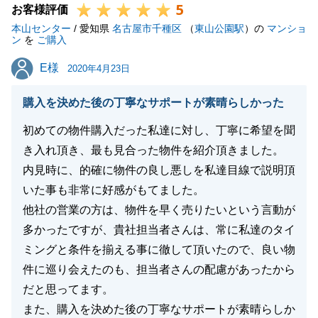
5
ました。
お客様評価
本山センター
良い物件が見つかった後はお引越しまでスムーズに進
/ 愛知県
名古屋市千種区
（
東山公園駅
）の
マンショ
ン
を
ご購入
められたのもM様のご協力があったからこそでござい
E様
E様
ます。
2020年4月23日
もしまたお困りごとが出てきましたら、いつでもお気
購入を決めた後の丁寧なサポートが素晴らしかった
軽にご連絡頂ければと思います。
今後ともどうぞ宜しくお願い致します。
初めての物件購入だった私達に対し、丁寧に希望を聞
き入れ頂き、最も見合った物件を紹介頂きました。
内見時に、的確に物件の良し悪しを私達目線で説明頂
いた事も非常に好感がもてました。
閉じる
他社の営業の方は、物件を早く売りたいという言動が
多かったですが、貴社担当者さんは、常に私達のタイ
ミングと条件を揃える事に徹して頂いたので、良い物
件に巡り会えたのも、担当者さんの配慮があったから
だと思ってます。
また、購入を決めた後の丁寧なサポートが素晴らしか