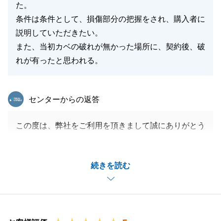
た。
条件は条件として、損傷部分の把握をされ、購入者に
説明していただきたい。
閉じる
また、当初カベの破れが無かった場所に、契約後、破
れが有ったと思われる。
東急リバブル
センターからの返答
この度は、弊社をご利用を頂きまして誠にありがとう
ございました。
ご配慮が足らず、ご不快な思いをさせてしまい、大変
続きを読む
申し訳ございませんでした。
損傷部分に関しましては、今後はご案内時やご契約前
に写真にて記録を残し、事前のご説明を徹底してまい
ります。