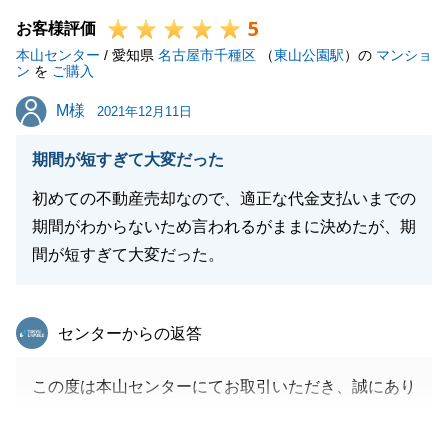
5
そのような中で、私共を信頼し、引き続きお任せいた
お客様評価
本山センター
だきましたこと、深く感謝申し上げます。
/ 愛知県
名古屋市千種区
（
東山公園駅
）の
マンショ
ン
を
ご購入
また、H様の多大なるご協力のお陰で、元のお住まい
M様
M様
も買主様に大変お気に入りいただき、無事ご売却でき
2021年12月11日
ましたこと、嬉しく思います。
期間が短すぎて大変だった
またH様ご家族の皆様の元気なお顔を見れたらと思い
ます。
初めての不動産売却なので、適正な代金支払いまでの
今後とも東急リバブルをご愛顧いただきますよう、何
期間がわからないため言われるがままに決めたが、期
卒よろしくお願い申し上げます。
間が短すぎて大変だった。
東急リバブル
センターからの返答
閉じる
この度は本山センターにてお取引いただき、誠にあり
がとうございました。
また、お忙しいところアンケートにもご協力いただ