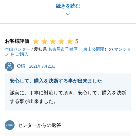
続きを読む
き、ありがとうございます。
M様の不動産購入のお手伝いが出来ましたこと、私自
身嬉しく思います。
一方、スケジュールがタイトで、M様にご迷惑をお掛
5
けした部分もあり、申し訳ございませんでした。
お客様評価
本山センター
ご入居後も、お困りごと等ございましたら、お気軽に
/ 愛知県
名古屋市千種区
（
東山公園駅
）の
マンショ
ン
を
ご購入
お申し付けください。
O様
O様
この度は本当にありがとうございました。
2021年7月21日
引き続き、よろしくお願い申し上げます。
安心して、購入を決断する事が出来ました
誠実に、丁寧に対応して頂き、安心して、購入を決断
する事が出来ました。
閉じる
東急リバブル
センターからの返答