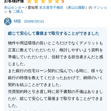
5
お忙しいところ、貴重なご意見を頂き誠に有難うござ
お客様評価
本山センター
いました。
/ 愛知県
名古屋市千種区
（
東山公園駅
）の
マンショ
ン
を
ご購入
今後ともどうぞ宜しくお願い申し上げます。
M様
M様
2019年3月1日
総じて安心して最後まで取引することができました
閉じる
物件や周辺環境の良いところだけでなくデメリットも
正直に教えていただいたり、検討しやすいよう資料を
準備していただいたり、信頼できる担当者さんだと感
じました。
また銀行の住宅ローン契約に悩んでいる時に、様々な
銀行の特徴を教えてくださったおかげで、納得のいく
契約を結ぶことができました。
売買契約時と引き渡し時に若干書類の不備はありまし
たが、総じて安心して最後まで取引することができま
した。