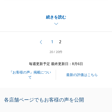
いました。
また、人生における高額なお買物を気持ちよく安心し
続きを読む
て乗り越えられた、というお褒めをいただき誠にあり
がとうございます。
高額なお買物故に、お引越しにむけてどのようにすす
めていけば良いか不安になられるお客様が多いもので
1
2
前へ
すから、私どもは細心の配慮を心がけるように努めて
20 / 20件
おります。
何かお困りごとがございましたら、いつでもご相談く
毎週更新予定 最終更新日：8月6日
ださい。
『お客様の声』掲載につい
この度は弊社でのお取引誠にありがとうございまし
最新の評価はこちら
て
た。
各店舗ページでもお客様の声を公開
閉じる