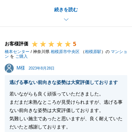
インターネット配線につきまして、ご説明不足な部分
続きを読む
がございましたこと、申し訳ございませんでした。
ご指摘いただいた部分は営業活動に反映させていただ
き、より良いサービス提供に邁進してまいります。
お困りごとがございましたら、お気軽にお申しつけく
5
ださいませ。
お客様評価
橋本センター
/ 神奈川県
相模原市中央区
（
相模原駅
）の
マンショ
ン
を
ご購入
M様
M様
2023年8月28日
閉じる
逃げる事ない前向きな姿勢は大変評価しております
若いながらも良く頑張っていただきました。
まだまだ未熟なところが見受けられますが、逃げる事
ない前向きな姿勢は大変評価しております。
気難しい施主であったと思いますが、良く耐えていた
だいたと感謝しております。