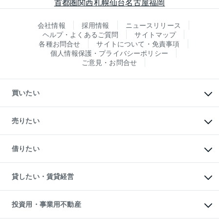
首都圏
関西
札幌
仙台
名古屋
福岡
会社情報
採用情報
ニュースリリース
ヘルプ・よくあるご質問
サイトマップ
各種お問合せ
サイトについて・免責事項
個人情報保護・プライバシーポリシー
ご意見・お問合せ
買いたい
マンションの購入
新築・分譲マンションの購入
売りたい
中古マンションの購入
一戸建ての購入
マンションの売却・査定
新築一戸建ての購入
一戸建ての売却・査定
借りたい
中古一戸建ての購入
土地の売却・査定
土地の購入
スピードAI査定
不動産購入の流れ
物件を借りる
不動産売却について
注目キーワード物件特集
オフィス・店舗の賃貸
貸したい・賃貸経営
不動産査定について
購入ガイド
借りるときの流れ
売却サービス
借りるガイド
不動産売却の流れ
無料賃料査定
多言語対応
不動産買換えの流れ
マンション賃料データ
投資用・事業用不動産
売却ガイド
賃貸管理プラン
English
繁体中文
簡体中文
リロケーションについて