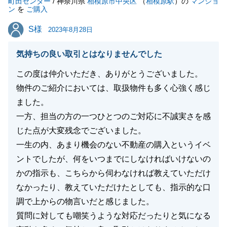
町田センター
/ 神奈川県
相模原市中央区
（
相模原駅
）の
マンショ
ン
を
ご購入
S様
S様
2023年8月28日
閉じる
気持ちの良い取引とはなりませんでした
この度は仲介いただき、ありがとうございました。
物件のご紹介においては、取扱物件も多く心強く感じ
ました。
一方、担当の方の一つひとつのご対応に不誠実さを感
じた点が大変残念でございました。
一生の内、あまり機会のない不動産の購入というイベ
ントでしたが、何をいつまでにしなければいけないの
かの指示も、こちらから伺わなければ教えていただけ
なかったり、教えていただけたとしても、指示的な口
調で上からの物言いだと感じました。
質問に対しても嘲笑うような対応だったりと気になる