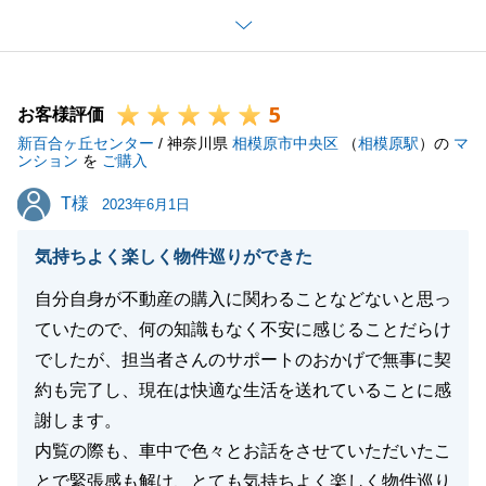
のご要望に応えきれなかった事について、お客様のご
希望にこたえられる調整ができず、大変申し訳ありま
せんでした。
5
地域の方に働きかけ、要望通り撤去をして頂いたメー
お客様評価
新百合ヶ丘センター
カーのご担当者には私も感謝しております。
/ 神奈川県
相模原市中央区
（
相模原駅
）の
マ
ンション
を
ご購入
このことを教訓に今後に生かしていきたいと思いま
T様
T様
す。
2023年6月1日
気持ちよく楽しく物件巡りができた
自分自身が不動産の購入に関わることなどないと思っ
閉じる
ていたので、何の知識もなく不安に感じることだらけ
でしたが、担当者さんのサポートのおかげで無事に契
約も完了し、現在は快適な生活を送れていることに感
謝します。
内覧の際も、車中で色々とお話をさせていただいたこ
とで緊張感も解け、とても気持ちよく楽しく物件巡り