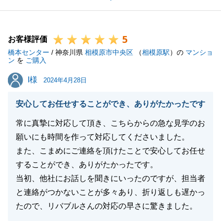
は思いますが、最後までお付き合いいただきありがと
うございました。
5
また、不動産のことでお困りごとがございましたらお
お客様評価
橋本センター
気軽にご連絡いただければと思います。
/ 神奈川県
相模原市中央区
（
相模原駅
）の
マンショ
ン
を
ご購入
引き続きよろしくお願いいたします。
I様
I様
2024年4月28日
安心してお任せすることができ、ありがたかったです
閉じる
常に真摯に対応して頂き、こちらからの急な見学のお
願いにも時間を作って対応してくださいました。
また、こまめにご連絡を頂けたことで安心してお任せ
することができ、ありがたかったです。
当初、他社にお話しを聞きにいったのですが、担当者
と連絡がつかないことが多々あり、折り返しも遅かっ
たので、リバブルさんの対応の早さに驚きました。