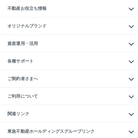
投資用不動産
貸すときの流れ
事業用不動産
不動産お役立ち情報
貸すガイド
マンション投資
投資用マンション
不動産AIアドバイザー Tellus Talk
マンション一棟
マンションライブラリー
オリジナルブランド
アパート経営
人気マンションランキング
アパート投資用物件
暮らしに役立つ不動産メディア

収益物件
当社売主リノベーションマンション
「Lnote」
ビル購入（ビル一棟）
一棟リノベーションマンション

資産運用・活用
不動産相場・不動産価格情報
投資用不動産の売却査定
L`GENTE（ルジェンテ）
不動産売却FAQ
事業用不動産の売却査定
区分リノベーションマンション

不動産コラム・ニュース
等価交換事業
海外不動産
Lideas（リディアス）
不動産用語集
不動産M&A
各種サポート
投資用一棟レジデンスWELL

不動産なんでもネット相談室
アセットマネジメント・出資
SQUARE（ウェルスクエア）
住まいの税金
不動産小口投資

シニア向けサポート
物件一括検索（購入＆賃貸）
LEGACIA（レガシア）
相続サポート
ご契約者さまへ
リフォームサポート
ご契約者さまサポートメニュー
ご紹介・再契約特典
ご利用について
入居者様専用-各種ご案内（賃貸）
東急こすもす会「こすもすWeb」
本人確認に関するお客様へのお願い
金融商品取引について
関連リンク
東急リバブル ソーシャルメディアポリシー
ご意見・お問い合わせ（金融商品取引専用の相談・お問い合わせ窓口）
すまいValue
保険募集におけるプライバシー・ポリシー
これからご結婚される方に東急百貨店のブライダルクラブ
東急不動産ホールディングスグループリンク
ダイレクトメール（郵送物）・Eメールなどの送付停止について
人材サービスのご用命は 東急リバブルスタッフ株式会社まで
宅地建物取引業者の皆様へ