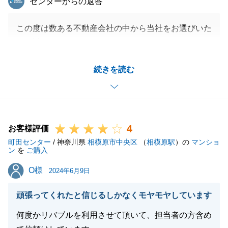
センターからの返答
この度は数ある不動産会社の中から当社をお選びいた
だき誠にありがとうございました。
お忙しいなか色々とご対応いただき非常に感謝してお
続きを読む
ります。
もしまた何かご相談等ございましたらお気軽にご連絡
下さいませ。
引き続き今後とも何卒宜しくお願い致します。
4
お客様評価
町田センター
/ 神奈川県
相模原市中央区
（
相模原駅
）の
マンショ
ン
を
ご購入
閉じる
O様
O様
2024年6月9日
頑張ってくれたと信じるしかなくモヤモヤしています
何度かリバブルを利用させて頂いて、担当者の方含め