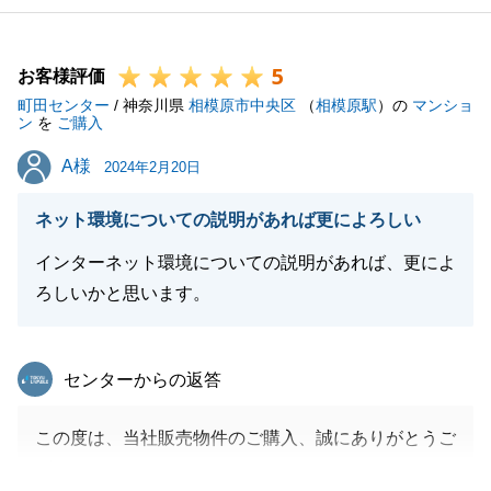
うございます。
何かお困りのことがございましたらお気軽にお申し付
5
けください。
お客様評価
町田センター
今後ともよろしくお願い申し上げます。
/ 神奈川県
相模原市中央区
（
相模原駅
）の
マンショ
ン
を
ご購入
A様
A様
2024年2月20日
閉じる
ネット環境についての説明があれば更によろしい
インターネット環境についての説明があれば、更によ
ろしいかと思います。
東急リバブル
センターからの返答
この度は、当社販売物件のご購入、誠にありがとうご
ざいました。