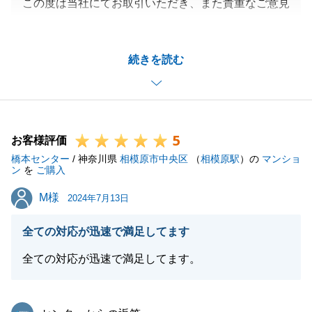
この度は当社にてお取引いただき、また貴重なご意見
をいただきましてありがとうございます。
お客様の大切なお住まいのご売却を、微力ながらお手
続きを読む
伝いでき、またお役にたてたこと大変光栄に思いま
す。
スピーディーな対応とお褒めいただき、誠にありがと
うございます。
5
いただいたお言葉を励みに、日々精進してまいります
お客様評価
橋本センター
ので、今後ともよろしくお願い申し上げます。
/ 神奈川県
相模原市中央区
（
相模原駅
）の
マンショ
ン
を
ご購入
お困り事などございましたら、お気軽にお声掛けくだ
M様
M様
さい。
2024年7月13日
全ての対応が迅速で満足してます
全ての対応が迅速で満足してます。
閉じる
東急リバブル