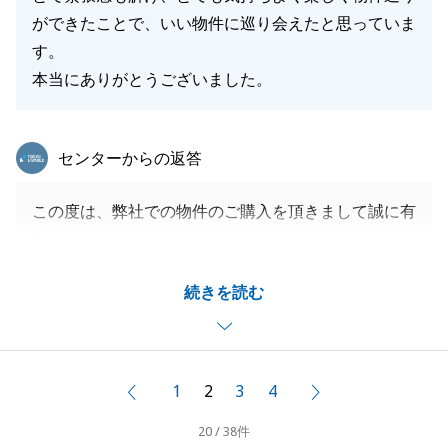
ができたことで、いい物件に巡り会えたと思っていま
す。
本当にありがとうございました。
東急リバブル
センターからの返答
この度は、弊社での物件のご購入を頂きまして誠に有
難う御座います。
T様には、ご内覧頂く前から多くのお打ち合わせのお
続きを読む
時間を頂き、ご要望等についても細かくお伝えいただ
けたため良い物件に巡り合えたと思っております。
ご内覧の際には、色々お話をさせて頂き、私もとても
楽しくご案内をさせて頂きました。
1
2
3
4
前へ
次へ
新居でのT様の生活が素晴らしいものとなるよう心か
20 / 38件
らお祈り申し上げます。