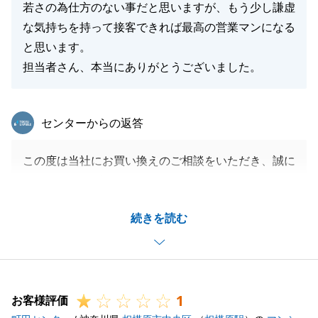
若さの為仕方のない事だと思いますが、もう少し謙虚
な気持ちを持って接客できれば最高の営業マンになる
と思います。
担当者さん、本当にありがとうございました。
東急リバブル
センターからの返答
この度は当社にお買い換えのご相談をいただき、誠に
ありがとうございました。
2件の契約が絡み、タイトなスケジュールとなる部分
続きを読む
がありましたが、ご協力いただきありがとうございま
した。
また不動産でお困りごとがございましたら、いつでも
お気軽にご相談ください。
1
引き続き宜しくお願い致します。
お客様評価