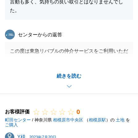
言動も多く、気持ちの良い取引とはなりませんでし
た。
東急リバブル
センターからの返答
この度は東急リバブルの仲介サービスをご利用いただ
きまして誠にありがとうございました。
また、大変ご不快な思いをさせてしまったこと誠に申
続きを読む
し訳ございませんでした。
お詫び申し上げます。
いただいたご指摘は真摯に受け止め今後の営業活動に
活かしてまいります。
0
お客様評価
町田センター
/ 神奈川県
相模原市中央区
（
相模原駅
）の
土地
を
ご購入
閉じる
Y様
Y様
2023年7月20日