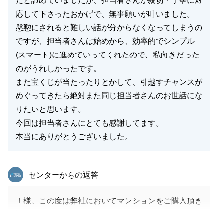
だと諦めていましたが、担当者さんが親切・丁寧に対
さいませ。
応して下さったおかげで、無事願いが叶いました。
今後とも東急リバブルをご愛顧いただけますよう、何
慇懃にされると難しい話が分からなくなってしまうの
卒宜しくお願い申し上げます。
ですが、担当者さんは始めから、効率的でシンプル
(スマート)に進めていってくれたので、私向きだった
のがうれしかったです。
また宝くじが当たったりとかして、引越すチャンスが
閉じる
めぐってきたら絶対また同じ担当者さんのお世話にな
りたいと思います。
今回は担当者さんにとても感謝してます。
本当にありがとうございました。
東急リバブル
センターからの返答
Ｉ様、この度は弊社においてマンションをご購入頂き
誠にありがとうございました。