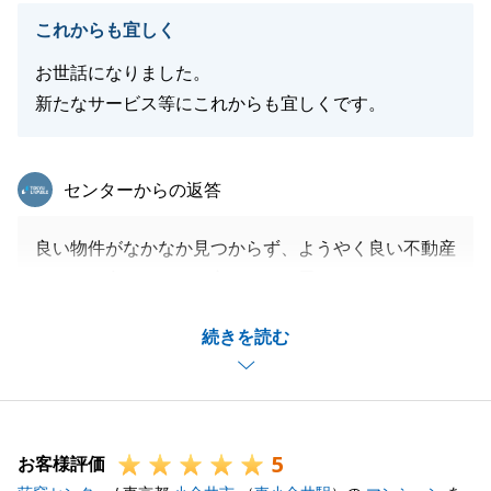
T様が、こちらのエリアにお引越ししていらっしゃる
これからも宜しく
ことを楽しみにしております。
お客様からのお褒めの言葉が一番のやりがいです。
お世話になりました。
今後とも、どうぞよろしくお願いいたします。
新たなサービス等にこれからも宜しくです。
東急リバブル
センターからの返答
閉じる
良い物件がなかなか見つからず、ようやく良い不動産
にめぐり合えまして、良かったと思います。
大変お世話になりました。
続きを読む
いろいろとご協力ありがとうございました。
引続きよろしくお願いいたします。
5
お客様評価
閉じる