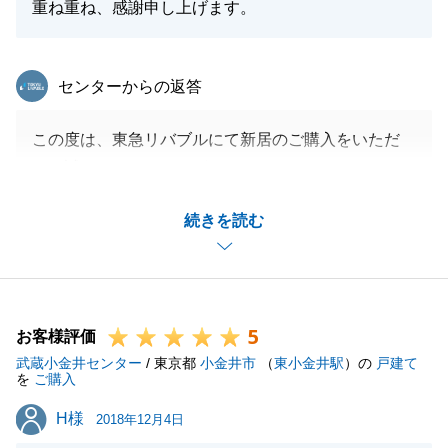
重ね重ね、感謝申し上げます。
東急リバブル
センターからの返答
この度は、東急リバブルにて新居のご購入をいただ
き、誠にありがとうございました。
ご両親様からのご縁で、今回ご相談を頂きお手伝いを
続きを読む
させて頂きました。
お仕事でお忙しい中、住宅ローンのご対応や、書類を
揃えて頂いたりと、Ｏ様のご協力があり、スムーズな
取引となりました。
5
今後とも何かお役に立てることがございましたらお気
お客様評価
武蔵小金井センター
軽にお申し付けください。
/ 東京都
小金井市
（
東小金井駅
）の
戸建て
を
ご購入
この度は本当にありがとうございました。
H様
H様
2018年12月4日