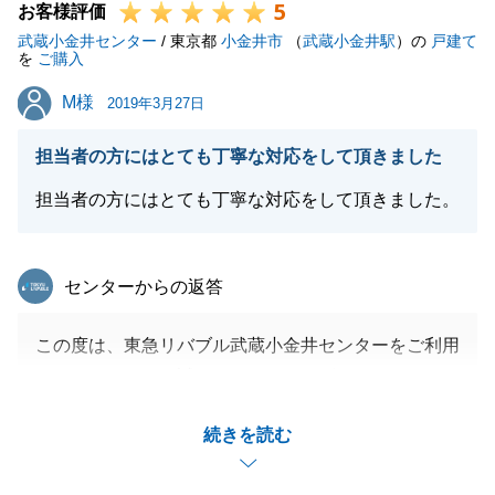
5
お客様評価
武蔵小金井センター
/ 東京都
小金井市
（
武蔵小金井駅
）の
戸建て
を
ご購入
M様
M様
2019年3月27日
担当者の方にはとても丁寧な対応をして頂きました
担当者の方にはとても丁寧な対応をして頂きました。
東急リバブル
センターからの返答
この度は、東急リバブル武蔵小金井センターをご利用
いただきまして、誠にありがとうございます。
また、お忙しい中、アンケートにご協力いただきまし
続きを読む
たこと、重ねてお礼申し上げます。
この度、Ｍ様にお買い求めいただきましたお住まい