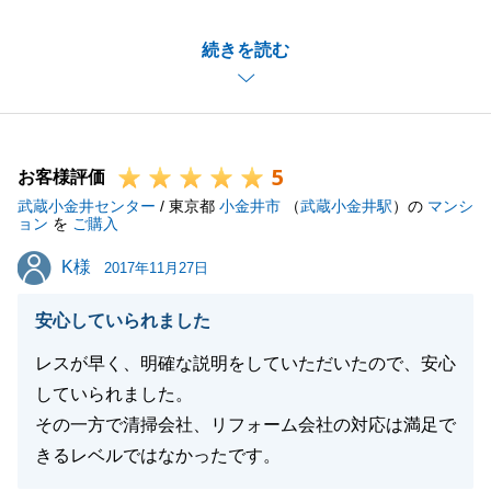
不動産のご購入に際し、ご紹介物件の選定の際には、
続きを読む
お住まいの住環境がなるべく変わらないように、そし
てＩ様のお子様の学区域内においてお住み替えが出来
るようお探しさせて頂きました。
ご契約や住宅ローンの本申込の際には、必要書類を嫌
5
な顔を一つもせずお取り頂いた事に対し、御礼申し上
お客様評価
武蔵小金井センター
げます。
/ 東京都
小金井市
（
武蔵小金井駅
）の
マンシ
ョン
を
ご購入
又、Ｉ様が、ご不明点や疑問点等があった際にお仕事
K様
K様
帰りに何度も弊社に足を運んで頂いた事で齟齬なく打
2017年11月27日
合せ出来た事に感謝申し上げます。
安心していられました
又、お住まいに際し、疑問点や不安な点等ございまし
たら、遠慮なくご相談下さい。
レスが早く、明確な説明をしていただいたので、安心
この度は、誠におめでとうございました。
していられました。
その一方で清掃会社、リフォーム会社の対応は満足で
きるレベルではなかったです。
閉じる