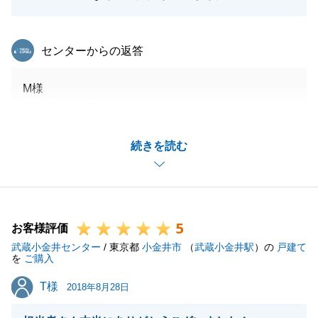
何かお困りのことやご要望等がありましたら、お手数
をお掛けいたしますが、ご連絡いただければ幸いで
東急リバブル
センターからの返答
す。
今後とも、よろしくお願いいたします。
M様
この度は、お取引いただき誠にありがとうございまし
た。
閉じる
続きを読む
お仕事がお忙しい中、スムーズな手続きにご協力いた
だき感謝しております。
新築での新しい生活をお楽しみください。
これからの益々のご活躍を心よりお祈り申し上げま
5
す。
お客様評価
武蔵小金井センター
今後ともよろしくお願い申し上げます。
/ 東京都
小金井市
（
武蔵小金井駅
）の
戸建て
を
ご購入
T様
T様
2018年8月28日
閉じる