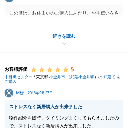
この度は、お住まいのご購入にあたり、お手伝いをさ
せていただきまして、誠にありがとうございました。
当初Y様からお問い合わせをいただきました際には、
続きを読む
ご希望のご内覧日時に売主様のご都合がつかず、日程
の変更をお願いいたしました。
その際に、まずは売主様のご予定を優先して下さいと
のお言葉をいただきましたことが、強く印象に残って
5
おります。
お客様評価
中目黒センター
建物の検査等があり、ご購入のご意向をいただきまし
/ 東京都
小金井市
（
武蔵小金井駅
）の
戸建て
を
ご購入
てから、実際のご契約まで少しお時間が空きました
M様
M様
が、買主様がY様でいらっしゃったこともあり、心配
2018年9月27日
することなく業務をすすめることができ、とても感謝
ストレスなく新居購入が出来ました
しております。
ご購入いただきましたお住まいで、ご家族皆様楽しく
物件紹介を随時、タイミングよくしてもらえましたの
お過ごしいただけているのではないかと存じます。
で、ストレスなく新居購入が出来ました。