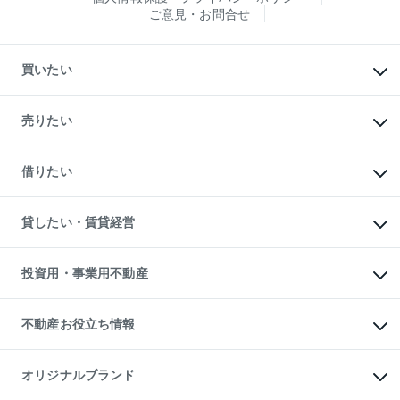
ご意見・お問合せ
買いたい
マンションの購入
新築・分譲マンションの購入
売りたい
中古マンションの購入
一戸建ての購入
マンションの売却・査定
新築一戸建ての購入
一戸建ての売却・査定
借りたい
中古一戸建ての購入
土地の売却・査定
土地の購入
スピードAI査定
不動産購入の流れ
物件を借りる
不動産売却について
注目キーワード物件特集
オフィス・店舗の賃貸
貸したい・賃貸経営
不動産査定について
購入ガイド
借りるときの流れ
売却サービス
借りるガイド
不動産売却の流れ
無料賃料査定
多言語対応
不動産買換えの流れ
マンション賃料データ
投資用・事業用不動産
売却ガイド
賃貸管理プラン
English
繁体中文
簡体中文
リロケーションについて
投資用不動産
貸すときの流れ
事業用不動産
不動産お役立ち情報
貸すガイド
マンション投資
投資用マンション
不動産AIアドバイザー Tellus Talk
マンション一棟
マンションライブラリー
オリジナルブランド
アパート経営
人気マンションランキング
アパート投資用物件
暮らしに役立つ不動産メディア
