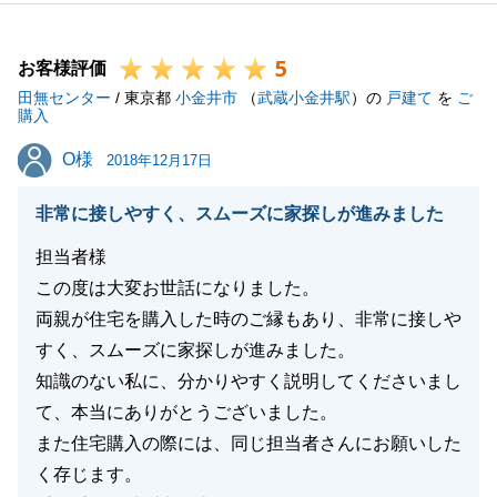
は、お話を重ねるほどに、Ｍ様にピッタリのお住まい
だと感じました。
5
Ｍ様にご協力いただき、懸念を払拭することができ、
お客様評価
田無センター
無事ご購入いただけ、私自身もとても嬉しく感じてお
/ 東京都
小金井市
（
武蔵小金井駅
）の
戸建て
を
ご
購入
ります。
O様
O様
そろそろリフォーム工事も完了し、お引越しのタイミ
2018年12月17日
ングかと存じます。
非常に接しやすく、スムーズに家探しが進みました
私も、引き続き小金井の店舗にて勤務しておりますの
で、何かお困りのこと等がもしありましたら、ご連絡
担当者様
をいただければ幸いです。
この度は大変お世話になりました。
今後とも、よろしくお願いいたします。
両親が住宅を購入した時のご縁もあり、非常に接しや
すく、スムーズに家探しが進みました。
知識のない私に、分かりやすく説明してくださいまし
て、本当にありがとうございました。
閉じる
また住宅購入の際には、同じ担当者さんにお願いした
く存じます。