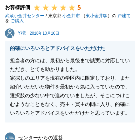
5
楽しみにしております。
お客様評価
武蔵小金井センター
ご購入のお手伝いは一旦完了しておりますが、何かお
/ 東京都
小金井市
（
東小金井駅
）の
戸建て
を
ご購入
役に立てることがありましたら、ぜひお声掛けいただ
Y様
Y様
ければ幸いです。
2018年10月16日
今後とも、どうぞよろしくお願いいたします。
的確にいろいろとアドバイスをいただけた
担当者の方には、最初から最後まで誠実に対応してい
ただき、とても助かりました。
閉じる
家探しのエリアを現在の学区内に限定しており、また
紹介いただいた物件を最初から気に入っていたので、
選択肢の少ない中で進めていましたが、そこにつけこ
むようなこともなく、売主・買主の間に入り、的確に
いろいろとアドバイスをいただけたと思っています。
東急リバブル
センターからの返答