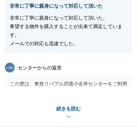
非常に丁寧に親身になって対応して頂いた
閉じる
非常に丁寧に親身になって対応して頂いた。
希望する物件を購入することが出来て満足していま
す。
メールでの対応も迅速でした。
東急リバブル
センターからの返答
この度は、東急リバブル武蔵小金井センターをご利用
いただきまして、誠にありがとうございます。
Ｈ様の売主様へのご配慮や駆け引きのないお人柄がと
続きを読む
ても強く印象に残っており、そのお蔭で売主様、買主
様共にご満足いただけるスムーズなご契約となりまし
たことをお礼申し上げます。
来年に素敵な新居が建築されることを、私も、とても