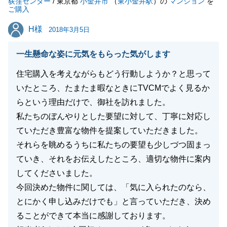
荻窪センター
/ 東京都
小金井市
（
東小金井駅
）の
マンション
を
ご購入
H様
H様
2018年3月5日
一生懸命な姿に元気をもらった気がします
住宅購入を考えながらもどう行動しようか？と思って
いたところ、たまたま暇なときにTVCMでよく見るか
らという理由だけで、御社を訪れました。
私たちのぼんやりとした要望に対して、丁寧に対応し
ていただき豊富な物件を提案していただきました。
それらを眺めるうちに私たちの要望も少しづつ固まっ
ていき、それをお伝えしたところ、適切な物件に案内
してくださいました。
今回決めた物件に関しては、「気に入られたのなら、
とにかく申し込みだけでも」と言っていただき、決め
ることができて本当に感謝しております。