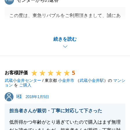
センターからの返答
この度は、東急リバブルをご利用頂きまして、誠にあ
りがとうございます。
H様のお役に立てたことを大変嬉しく思います。
続きを読む
私の勉強不足により、ご不安な思いをさせてしまい申
し訳ございません。
また、大変嬉しいお言葉を頂戴し誠にありがとうござ
います。
5
私自身、今回のお取引を通して多くの経験をさせて頂
お客様評価
武蔵小金井センター
きました。
/ 東京都
小金井市
（
武蔵小金井駅
）の
マンシ
ョン
を
ご購入
成約までの間、H様の新生活に合う物件を新入社員な
I様
I様
りに本気で考え、お気に召して頂いたので、とても嬉
2018年1月5日
しく思います。
担当者さんが親切・丁寧に対応して下さった
今回のお取引で勉強させて頂いたことをこれからの営
業マン人生に活かして参ります。
低所得かつ年齢がとり過ぎていたので購入はまず無理
今後お困りな事等ございましたらお気軽にお声掛け下