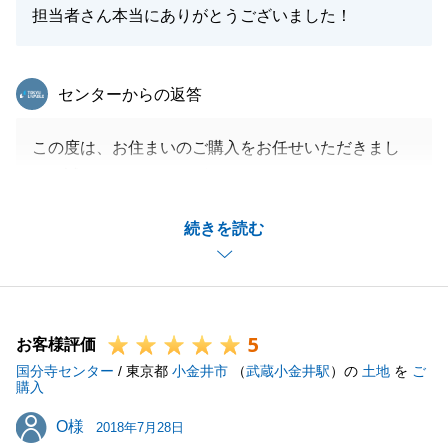
担当者さん本当にありがとうございました！
東急リバブル
センターからの返答
この度は、お住まいのご購入をお任せいただきまし
て、誠にありがとうございました。
ご質問に対して、良いこと悪いことを全てお話しした
続きを読む
中で、信頼していただき弊社をお選びいただきました
こと、お礼申し上げます。
そろそろ、ご購入いただきましたお住まいのリフォー
ム工事が完了し、こちらにお引越しになるタイミング
5
かと存じます。
お客様評価
国分寺センター
お住まいになる中で、何かご不明点やご要望、お手伝
/ 東京都
小金井市
（
武蔵小金井駅
）の
土地
を
ご
購入
いできることがありましたら、ぜひお気軽にご連絡を
O様
O様
いただければ幸いです。
2018年7月28日