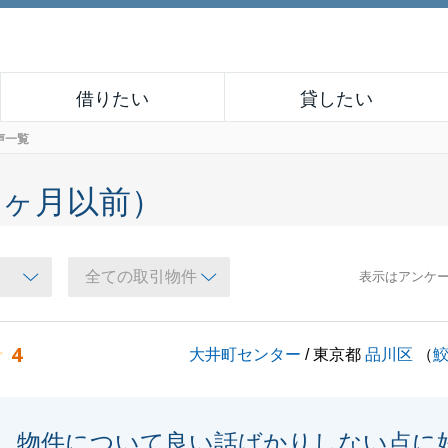
借りたい
貸したい
声一覧
６ヶ月以前）
表示はアンケ
4
大井町センター
/ 東京都
品川区
（
物件について良い話ばかりしない点に