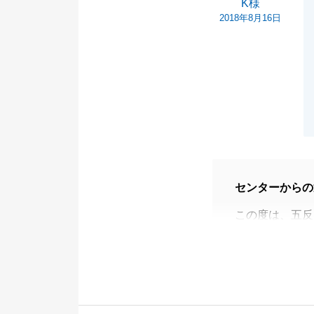
K様
2018年8月16日
センターからの
この度は、五反
した。
お客様の大切な
がらお手伝いで
販売期間中はい
て大変感謝して