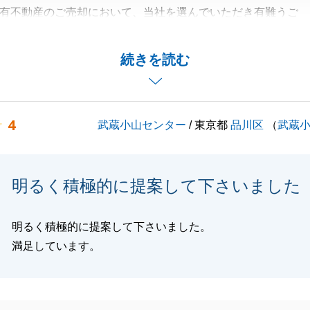
有不動産のご売却において、当社を選んでいただき有難うご
談や、急なスケジュールのご調整など迅速なご対応頂き、誠
続きを読む
ました。
等お力になれることがございましたら是非ご連絡を頂戴でき
ります。
4
武蔵小山センター
/ 東京都
品川区
（
武蔵
くお願い致します。
明るく積極的に提案して下さいました
閉じる
明るく積極的に提案して下さいました。
満足しています。