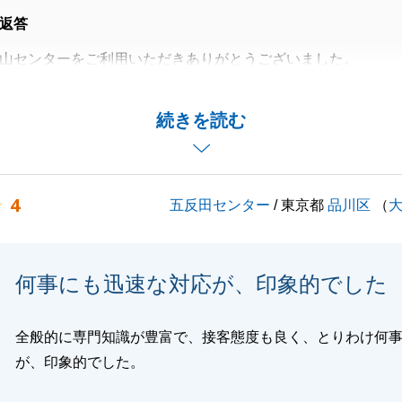
返答
山センターをご利用いただきありがとうございました。
一般媒介で他社でも同時に販売をしておりましたが、東急沿
プの強みを活かし、弊社にて素敵な買主様を見つけることが
続きを読む
事でお忙しい中、スケジュール面でご調整いただきました。
いました。
4
五反田センター
/ 東京都
品川区
（
閉じる
何事にも迅速な対応が、印象的でした
全般的に専門知識が豊富で、接客態度も良く、とりわけ何
が、印象的でした。