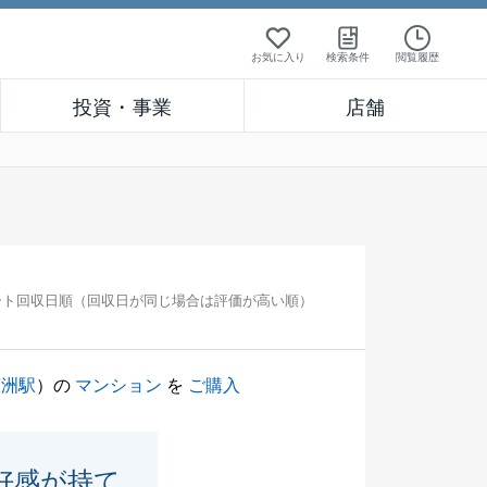
お気に入り
検索条件
閲覧履歴
投資・事業
店舗
ート回収日順（回収日が同じ場合は評価が高い順）
鮫洲駅
）の
マンション
を
ご購入
好感が持て