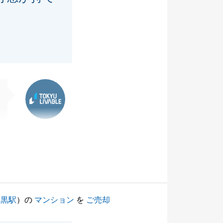
東急リバブル
目黒駅
）の
マンション
を
ご売却