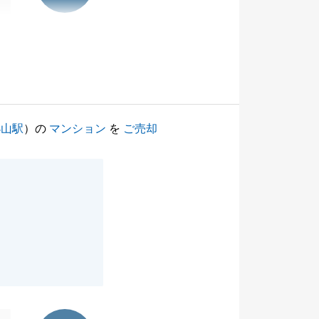
小山駅
）の
マンション
を
ご売却
東急リバブル