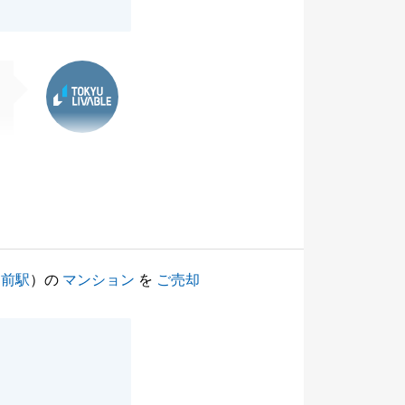
東急リバブル
動前駅
）の
マンション
を
ご売却