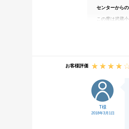
センターからの
この度は武蔵小
Ｙ様のお部屋は
線、東急グルー
できました。
Ｙ様には、お仕
ありがとうござ
お客様評価
T様
T様
2018年3月1日