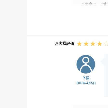
この度は、ご所
ざいました。
販売価格のご相
に有難うござい
また何かご相談
ればと思ってお
お客様評価
今後ともよろし
Y様
Y様
2018年4月5日