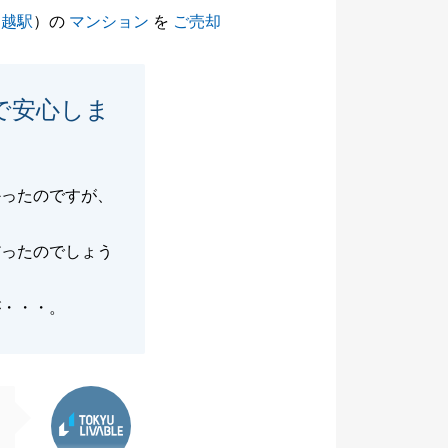
戸越駅
）の
マンション
を
ご売却
で安心しま
かったのですが、
だったのでしょう
が・・・。
東急リバブル