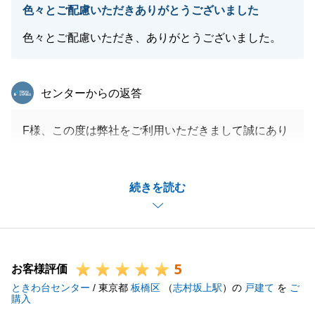
色々とご配慮いただきありがとうございました
閉じる
色々とご配慮いただき、ありがとうございました。
東急リバブル
センターからの返答
F様、この度は弊社をご利用いただきまして誠にあり
がとうございました。
F様のご協力のおかげでスムーズにお取引を進めるこ
続きを読む
とができました。
また何か不動産に関することでお困りのことがござい
ましたらお気軽にお申し付けください。
この度は誠にありがとうございました。
5
お客様評価
ときわ台センター
/ 東京都
板橋区
（
志村坂上駅
）の
戸建て
を
ご
購入
閉じる