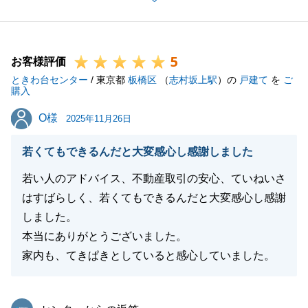
ご売却いただいた不動産は、投資用のアパート物件で
した。
Ｍ様から販売活動に利用させていただくため、各書面
5
をお預かりさせていただきましたが、どの書面もお客
お客様評価
ときわ台センター
様方にご提案しやすく纏まっており、大変見やすくな
/ 東京都
板橋区
（
志村坂上駅
）の
戸建て
を
ご
購入
っておりました。
O様
O様
そのおかげもあり、無事ご成約にいたったことと存じ
2025年11月26日
ます。
若くてもできるんだと大変感心し感謝しました
今後も不動産においてご相談事項等ございましたら、
お気軽にご連絡下さいますようお願い申し上げます。
若い人のアドバイス、不動産取引の安心、ていねいさ
はすばらしく、若くてもできるんだと大変感心し感謝
しました。
本当にありがとうございました。
閉じる
家内も、てきぱきとしていると感心していました。
東急リバブル