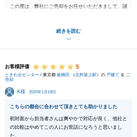
この度は、弊社にご売却をお任せいただきまして、誠
にありがとうございました。
今回、リフォームはされておられないお部屋ではござ
続きを読む
いましたが、室内を拝見させていただいた際に、丁寧
に使われていたお部屋であることを強く感じました。
M様にもご協力をいただきながら、その特徴を活かし
て販売させていただくことで、早期のご売却となりま
5
した。
お客様評価
ときわ台センター
今後も不動産に関するお悩み等がございましたら、お
/ 東京都
板橋区
（
志村坂上駅
）の
戸建て
を
ご
売却
気軽にご連絡ください。
K様
K様
この度は大切な不動産をお任せいただきまして、誠に
2025年1月19日
ありがとうございました。
こちらの都合に合わせて頂きとても助かりました
初対面から担当者さんは爽やかで対応が良く、他社と
の比較はやめてこの人にお世話になろうと思いまし
閉じる
た。