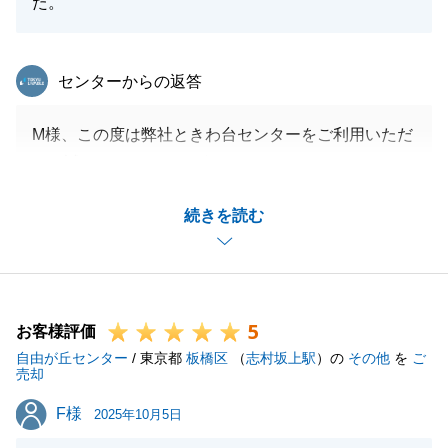
た。
東急リバブル
センターからの返答
M様、この度は弊社ときわ台センターをご利用いただ
き、誠にありがとうございました。
弊社の懇意にしている測量会社様経由だったこともあ
続きを読む
り、慎重に、綿密に取り組ませていただきました。
買主様がこれからもお住まいになり続けるためトラブ
ルがないように細心の注意を払い取り組んでいけたと
思います。
5
これから始まる新生活が、明るく豊かであることを願
お客様評価
自由が丘センター
っております。
/ 東京都
板橋区
（
志村坂上駅
）の
その他
を
ご
売却
この度はお取引ありがとうございました。
F様
F様
2025年10月5日