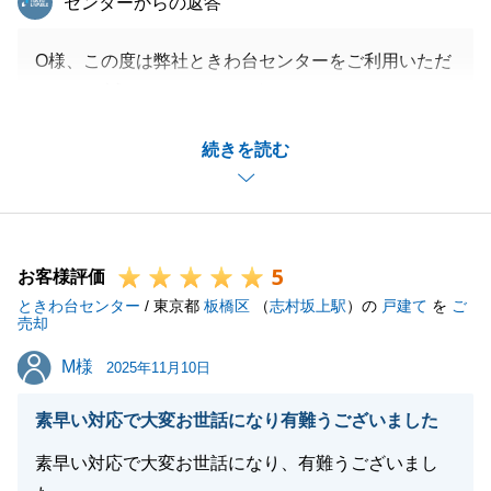
センターからの返答
O様、この度は弊社ときわ台センターをご利用いただ
きまして誠にありがとうございました。
ご家族皆さまからのご要望などをしっかりと整理した
続きを読む
うえで売主様へ交渉できたからこそ成立できたご契約
だったと思います。
この度は誠にありがとうございました。
5
お客様評価
ときわ台センター
/ 東京都
板橋区
（
志村坂上駅
）の
戸建て
を
ご
閉じる
売却
M様
M様
2025年11月10日
素早い対応で大変お世話になり有難うございました
素早い対応で大変お世話になり、有難うございまし