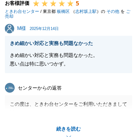
5
お客様評価
ときわ台センター
/ 東京都
板橋区
（
志村坂上駅
）の
その他
を
ご
売却
M様
M様
2025年12月14日
きめ細かい対応と実務も問題なかった
きめ細かい対応と実務も問題なかった。
悪い点は特に思いつかず。
東急リバブル
センターからの返答
この度は、ときわ台センターをご利用いただきまして
誠にありがとうございました。
Ｍ様の大切な不動産のご売却を微力ながらお手伝いで
続きを読む
き、またお役にたてたこと大変光栄でございます。