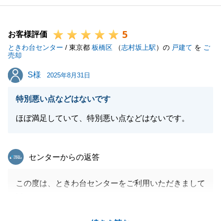
色々とご不安があったことと存じます。
住宅ローンのお手続きやリフォームのご提案、ご契約
5
からお引渡しまでのお手続き等、わかりやすくご説明
お客様評価
ときわ台センター
することを心掛けておりました。
/ 東京都
板橋区
（
志村坂上駅
）の
戸建て
を
ご
売却
お褒めのお言葉をいただき、大変嬉しく思います。
S様
S様
今後も不動産のことでご相談やご依頼事項等ございま
2025年8月31日
したら、お気軽にご連絡下さいますようお願い申し上
特別悪い点などはないです
げます。
ほぼ満足していて、特別悪い点などはないです。
閉じる
東急リバブル
センターからの返答
この度は、ときわ台センターをご利用いただきまして
誠にありがとうございました。
Ｓ様の大切なお住いのご売却を微力ながらお手伝いで