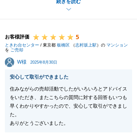
続きを読む
き、またお役にたてたこと大変光栄でございます。
販売活動中にはご自宅に何度も訪問させていただきま
したが、いつも快くご対応していただき大変感謝して
おります。
5
そのおかげもあり、ご売却ご依頼をいただいてから3
お客様評価
ときわ台センター
カ月以内でのご成約となりました。
/ 東京都
板橋区
（
志村坂上駅
）の
マンション
を
ご売却
本当にありがとうございました。
W様
W様
今後も不動産のことでご相談やご依頼事項等ございま
2025年8月30日
したら、お気軽にご連絡下さいますようお願い申し上
安心して取引ができました
げます。
住みながらの売却活動でしたがいろいろとアドバイス
をいただき、またこちらの質問に対する回答もいつも
早くわかりやすかったので、安心して取引ができまし
閉じる
た。
ありがとうございました。