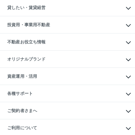
不動産購入の流れ
物件を借りる
不動産売却について
注目キーワード物件特集
オフィス・店舗の賃貸
貸したい・賃貸経営
不動産査定について
購入ガイド
借りるときの流れ
売却サービス
借りるガイド
不動産売却の流れ
無料賃料査定
多言語対応
不動産買換えの流れ
マンション賃料データ
投資用・事業用不動産
売却ガイド
賃貸管理プラン
English
繁体中文
簡体中文
リロケーションについて
投資用不動産
貸すときの流れ
事業用不動産
不動産お役立ち情報
貸すガイド
マンション投資
投資用マンション
不動産AIアドバイザー Tellus Talk
マンション一棟
マンションライブラリー
オリジナルブランド
アパート経営
人気マンションランキング
アパート投資用物件
暮らしに役立つ不動産メディア

収益物件
当社売主リノベーションマンション
「Lnote」
ビル購入（ビル一棟）
一棟リノベーションマンション

資産運用・活用
不動産相場・不動産価格情報
投資用不動産の売却査定
L`GENTE（ルジェンテ）
不動産売却FAQ
事業用不動産の売却査定
区分リノベーションマンション

不動産コラム・ニュース
等価交換事業
海外不動産
Lideas（リディアス）
不動産用語集
不動産M&A
各種サポート
投資用一棟レジデンスWELL

不動産なんでもネット相談室
アセットマネジメント・出資
SQUARE（ウェルスクエア）
住まいの税金
不動産小口投資

シニア向けサポート
物件一括検索（購入＆賃貸）
LEGACIA（レガシア）
相続サポート
ご契約者さまへ
リフォームサポート
ご契約者さまサポートメニュー
ご紹介・再契約特典
ご利用について
入居者様専用-各種ご案内（賃貸）