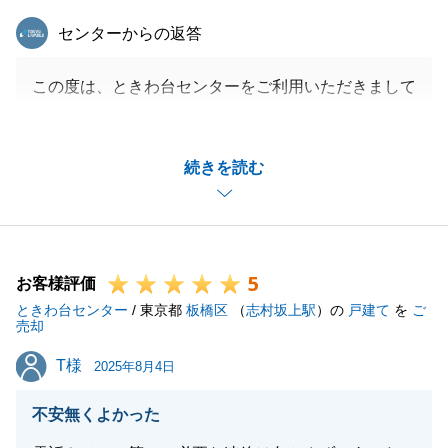
東急リバブル
センターからの返答
この度は、ときわ台センターをご利用いただきまして
誠にありがとうございました。
Ｗ様の大切なお住いのご売却を微力ながらお手伝いで
続きを読む
き、またお役にたてたこと大変光栄でございます。
Ｗ様は、不動産ご売却は初めてとのことで、お住い中
でのご売却ということもあり、色々とご不安があった
ことと存じます。
5
販売活動の詳細やお手続きについて、わかりやすくご
お客様評価
ときわ台センター
説明することを心掛けておりました。
/ 東京都
板橋区
（
志村坂上駅
）の
戸建て
を
ご
売却
お褒めのお言葉をいただき、大変嬉しく思います。
T様
T様
今後も不動産のことでご相談やご依頼事項等ございま
2025年8月4日
したら、お気軽にご相談下さいますようお願い申し上
不安無くよかった
げます。