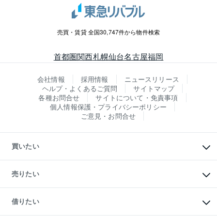
売買・賃貸 全国30,747件から物件検索
首都圏
関西
札幌
仙台
名古屋
福岡
会社情報
採用情報
ニュースリリース
ヘルプ・よくあるご質問
サイトマップ
各種お問合せ
サイトについて・免責事項
個人情報保護・プライバシーポリシー
ご意見・お問合せ
買いたい
マンションの購入
新築・分譲マンションの購入
売りたい
中古マンションの購入
一戸建ての購入
マンションの売却・査定
新築一戸建ての購入
一戸建ての売却・査定
借りたい
中古一戸建ての購入
土地の売却・査定
土地の購入
スピードAI査定