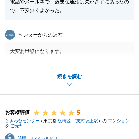
電話やメール等で、必要な連絡は欠かさずにあったの
で、不安無くよかった。
閉じる
東急リバブル
センターからの返答
大変お世話になります。
この度は当社をご利用いただき誠にありがとうござい
ました。
続きを読む
微力ながらT様よりお褒めのお言葉をいただき大変嬉
しく思います。
契約から決済までの期間で様々なお手続き（測量業
務、私道承諾書など）がございましたがT様のご協力
5
をいただき私自身も大変助かりました。
お客様評価
ときわ台センター
今後また不動産に関してご要望などございましたらい
/ 東京都
板橋区
（
志村坂上駅
）の
マンション
を
ご売却
つでもご連絡お待ちしております。
M様
M様
よろしくお願いいたします。
2025年6月18日