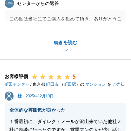
東急リバブル
センターからの返答
この度は当社にてご購入を勧めて頂き、ありがとうご
ざいました。
ご決済までの間のお手続きなど、お忙しい中、ご連絡
続きを読む
とお時間のご調整を頂きまして、誠にありがとうござ
いました。
また知人のご紹介やご相談など、当社にご相談を頂け
たこと大変嬉しく思っております。
5
引き続き、不動産に関するご相談がある時にはお声が
お客様評価
町田センター
けを頂けたら、嬉しいです。
/ 東京都
町田市
（
町田駅
）の
マンション
を
ご売却
今後の新しい生活のご多幸を祈っております。
I様
I様
2025年12月10日
全体的な雰囲気が良かった
閉じる
１番最初に、ダイレクトメールが沢山来ていた他社Ｚ
社に相談に行ったのですが、営業マンの人が少し話し