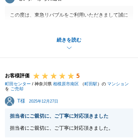
この度は、東急リバブルをご利用いただきまして誠に
ありがとうございました。
時間厳守はもちろんですが、お客様に分かりやすくお
続きを読む
伝えできるよう、不動産の専門用語をできるだけ使わ
ないことや各お手続きの流れの分かりやすい説明など
心掛けておりますので、お褒めの言葉をいただき幸甚
に存じます。
5
お困りのことがございましたら、お気軽にご連絡いた
お客様評価
町田センター
だければと存じます。
/ 神奈川県
相模原市南区
（
町田駅
）の
マンション
を
ご売却
今後ともよろしくお願いいたします。
T様
T様
2025年12月27日
担当者にご親切に、ご丁寧に対応頂きました
閉じる
担当者にご親切に、ご丁寧に対応頂きました。