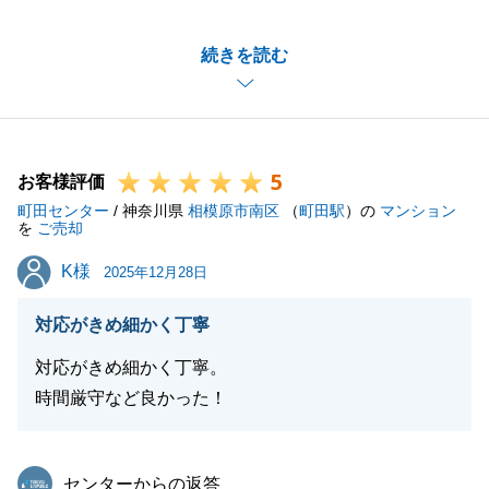
遠方になりますが、今後もお手伝いできることがござ
続きを読む
いましたら、いつでもお気軽にご相談ください。
引き続き、よろしくお願い申し上げます。
5
お客様評価
閉じる
町田センター
/ 神奈川県
相模原市南区
（
町田駅
）の
マンション
を
ご売却
K様
K様
2025年12月28日
対応がきめ細かく丁寧
対応がきめ細かく丁寧。
時間厳守など良かった！
東急リバブル
センターからの返答