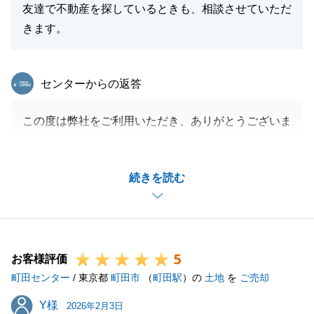
友達で不動産を探しているときも、相談させていただ
きます。
東急リバブル
センターからの返答
この度は弊社をご利用いただき、ありがとうございま
した。
M様とは、住宅ローンのやりとり等含め、短い期間で
続きを読む
何度もお会いする機会がございましたが、その度、快
くご対応をいただきありがとうございました。
今後もお困り事がございましたら、身の回りのご友人
含め、お気軽にご相談いただけますと幸いです。
5
お客様評価
町田センター
/ 東京都
町田市
（
町田駅
）の
土地
を
ご売却
閉じる
Y様
Y様
2026年2月3日