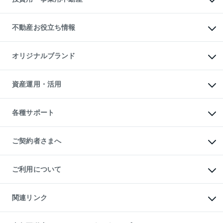
売却ガイド
賃貸管理プラン
English
繁体中文
簡体中文
リロケーションについて
投資用不動産
貸すときの流れ
事業用不動産
不動産お役立ち情報
貸すガイド
マンション投資
投資用マンション
不動産AIアドバイザー Tellus Talk
マンション一棟
マンションライブラリー
オリジナルブランド
アパート経営
人気マンションランキング
アパート投資用物件
暮らしに役立つ不動産メディア

収益物件
当社売主リノベーションマンション
「Lnote」
ビル購入（ビル一棟）
一棟リノベーションマンション

資産運用・活用
不動産相場・不動産価格情報
投資用不動産の売却査定
L`GENTE（ルジェンテ）
不動産売却FAQ
事業用不動産の売却査定
区分リノベーションマンション

不動産コラム・ニュース
等価交換事業
海外不動産
Lideas（リディアス）
不動産用語集
不動産M&A
各種サポート
投資用一棟レジデンスWELL

不動産なんでもネット相談室
アセットマネジメント・出資
SQUARE（ウェルスクエア）
住まいの税金
不動産小口投資

シニア向けサポート
物件一括検索（購入＆賃貸）
LEGACIA（レガシア）
相続サポート
ご契約者さまへ
リフォームサポート
ご契約者さまサポートメニュー
ご紹介・再契約特典
ご利用について
入居者様専用-各種ご案内（賃貸）
東急こすもす会「こすもすWeb」
本人確認に関するお客様へのお願い
金融商品取引について
関連リンク
東急リバブル ソーシャルメディアポリシー
ご意見・お問い合わせ（金融商品取引専用の相談・お問い合わせ窓口）
すまいValue
保険募集におけるプライバシー・ポリシー