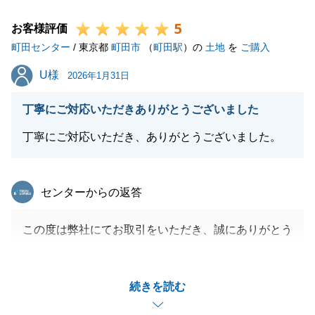
様々な手続きがありましたが、いつも快く対応してい
5
ただいて大変感謝しております。
お客様評価
町田センター
そのおかげもあり、スムーズに手続きを進めることが
/ 東京都
町田市
（
町田駅
）の
土地
を
ご購入
できました。
U様
U様
2026年1月31日
今後も何かございましたら、よろしくお願いいたしま
す。
丁寧にご対応いただきありがとうございました
丁寧にご対応いただき、ありがとうございました。
閉じる
東急リバブル
センターからの返答
この度は弊社にてお取引をいただき、誠にありがとう
ございました。
U様のお手伝いでき、微力ながらお役に立てたことを
続きを読む
嬉しく思います。
また、お引渡しまでの間に、お電話で何度もお時間を