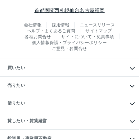
首都圏
関西
札幌
仙台
名古屋
福岡
会社情報
採用情報
ニュースリリース
ヘルプ・よくあるご質問
サイトマップ
各種お問合せ
サイトについて・免責事項
個人情報保護・プライバシーポリシー
ご意見・お問合せ
買いたい
マンションの購入
新築・分譲マンションの購入
売りたい
中古マンションの購入
一戸建ての購入
マンションの売却・査定
新築一戸建ての購入
一戸建ての売却・査定
借りたい
中古一戸建ての購入
土地の売却・査定
土地の購入
スピードAI査定
不動産購入の流れ
物件を借りる
不動産売却について
注目キーワード物件特集
オフィス・店舗の賃貸
貸したい・賃貸経営
不動産査定について
購入ガイド
借りるときの流れ
売却サービス
借りるガイド
不動産売却の流れ
無料賃料査定
多言語対応
不動産買換えの流れ
マンション賃料データ
投資用・事業用不動産