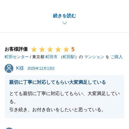
だきまして、ありがとうございました。
ご新居にもご満足いただけたようで、担当としても大
続きを読む
変嬉しく思います。
今後もお力になれることがありましたら、お気軽にお
声がけくださいませ。
5
お客様評価
町田センター
/ 東京都
町田市
（
町田駅
）の
マンション
を
ご購入
閉じる
K様
K様
2025年12月13日
親切に丁寧に対応してもらい大変満足している
とても親切に丁寧に対応してもらい、大変満足してい
る。
引き続き、お付き合いをしたいと思っている。