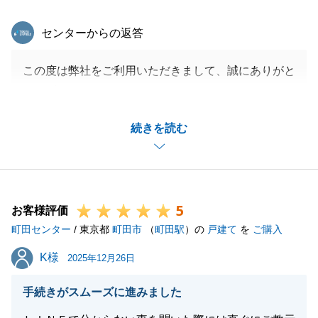
東急リバブル
センターからの返答
この度は弊社をご利用いただきまして、誠にありがと
うございました。
T様の大切な不動産のご売却を、微力ながらお手伝い
続きを読む
できたことを大変光栄に思います。
お褒めいただき、うれしく思います。
いただいたお言葉を励みに、日々精進してまいります
ので、今後とも末永いお付き合いのほど、何卒よろし
5
くお願い申し上げます。
お客様評価
町田センター
/ 東京都
町田市
（
町田駅
）の
戸建て
を
ご購入
K様
K様
2025年12月26日
閉じる
手続きがスムーズに進みました