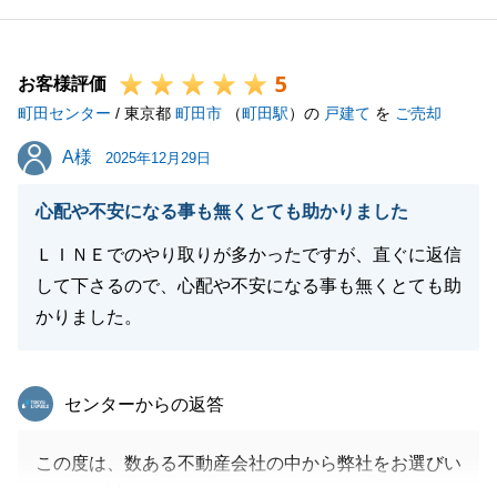
いただきましたが、いつも快く対応していただいて大
変感謝しております。
5
お困りのことがございましたら、お気軽にご連絡いた
お客様評価
町田センター
だければと存じます。
/ 東京都
町田市
（
町田駅
）の
戸建て
を
ご売却
今後ともよろしくお願いいたします。
A様
A様
2025年12月29日
心配や不安になる事も無くとても助かりました
閉じる
ＬＩＮＥでのやり取りが多かったですが、直ぐに返信
して下さるので、心配や不安になる事も無くとても助
かりました。
東急リバブル
センターからの返答
この度は、数ある不動産会社の中から弊社をお選びい
ただき、誠にありがとうございました。