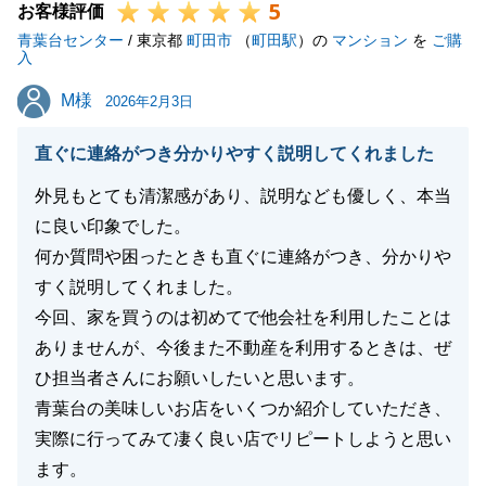
5
お客様評価
青葉台センター
/ 東京都
町田市
（
町田駅
）の
マンション
を
ご購
入
M様
M様
2026年2月3日
直ぐに連絡がつき分かりやすく説明してくれました
外見もとても清潔感があり、説明なども優しく、本当
に良い印象でした。
何か質問や困ったときも直ぐに連絡がつき、分かりや
すく説明してくれました。
今回、家を買うのは初めてで他会社を利用したことは
ありませんが、今後また不動産を利用するときは、ぜ
ひ担当者さんにお願いしたいと思います。
青葉台の美味しいお店をいくつか紹介していただき、
実際に行ってみて凄く良い店でリピートしようと思い
ます。