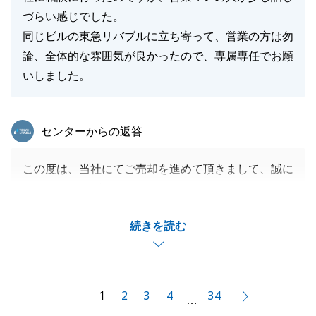
づらい感じでした。
同じビルの東急リバブルに立ち寄って、営業の方は勿
論、全体的な雰囲気が良かったので、専属専任でお願
いしました。
東急リバブル
センターからの返答
この度は、当社にてご売却を進めて頂きまして、誠に
ありがとうございました。
お住まいになりながらの、ご売却は大変だったと思い
続きを読む
ますが、ご案内の時に綺麗な室内でお客様を迎えて頂
けたこと、大変感謝しております。
おかげで、ご紹介し、ご契約に至った買主様にも大変
喜んで頂く事ができました。
1
2
3
4
34
次へ
…
もし、不動産に関するお悩み事がございましたら、ま