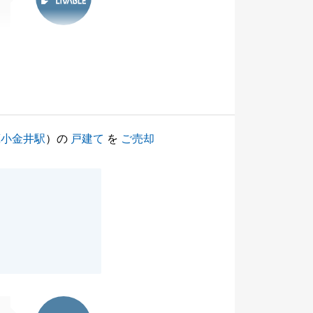
蔵小金井駅
）の
戸建て
を
ご売却
東急リバブル