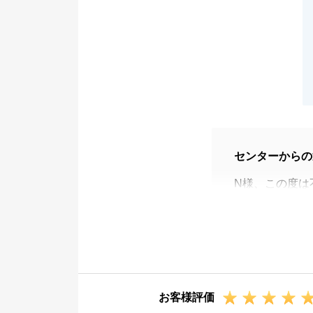
センターからの
N様、この度は
ございました。
いつも迅速にご
今後ともお困り
です。
引き続きよろし
お客様評価