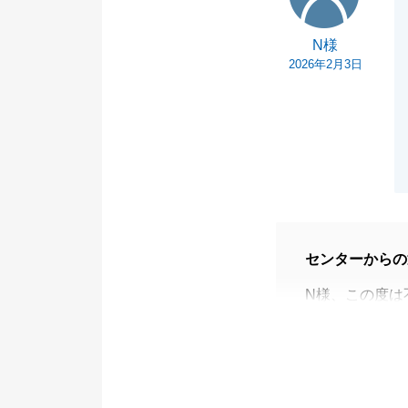
N様
2026年2月3日
センターからの
N様、この度は
ございました。
売主様と買主様
つも迅速にご丁
今後ともお困り