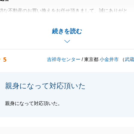
切な不動産のお買い換えをお任せ頂きまして、誠にありがと
。
動産の売却、お買い換え先の購入と複雑なご状況でしたがN
続きを読む
ただき、無事に取引が完了できたこと大変嬉しく思います。
はお互いに大変な思いをしましたが、N様のご協力に感謝し
5
吉祥寺センター
/ 東京都
小金井市
（
武
事がございましたら、お気軽にご連絡頂ければと思います。
しくお願いいたします。
親身になって対応頂いた
閉じる
親身になって対応頂いた。