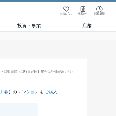
お気に入り
検索条件
閲覧履歴
投資・事業
店舗
ート回収日順（回収日が同じ場合は評価が高い順）
金井駅
）の
マンション
を
ご購入