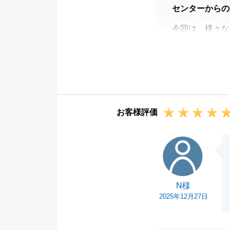
センターからの
今回は、様々な
が出来て何より
また今後とも何
さいませ。
引き続きよろし
お客様評価
N様
N様
2025年12月27日