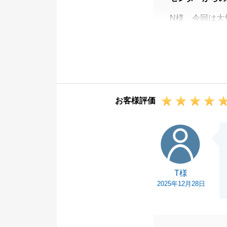
N様、今回は大
うございました
ご自宅と所有不
様にもご尽力い
某銀行の審査で
ます。
お客様評価
今後もお困りの
引き続き、よろ
T様
T様
2025年12月28日