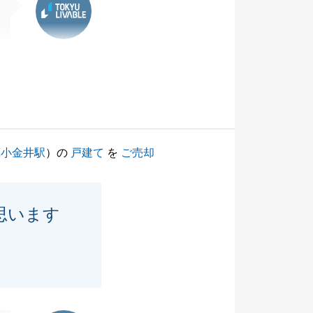
蔵小金井駅
）の
戸建て
を
ご売却
思います