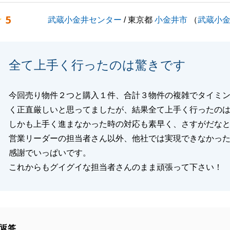
5
武蔵小金井センター
/ 東京都
小金井市
（
武蔵小
くお願い申し上げます。
全て上手く行ったのは驚きです
閉じる
今回売り物件２つと購入１件、合計３物件の複雑でタイミ
く正直厳しいと思ってましたが、結果全て上手く行ったの
しかも上手く進まなかった時の対応も素早く、さすがだな
営業リーダーの担当者さん以外、他社では実現できなかっ
感謝でいっぱいです。
これからもグイグイな担当者さんのまま頑張って下さい！
返答