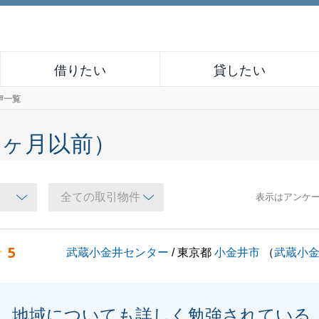
借りたい
貸したい
声一覧
６ヶ月以前）
表示はアンケ
5
武蔵小金井センター
/ 東京都
小金井市
（
武蔵小
地域についても詳しく勉強されている