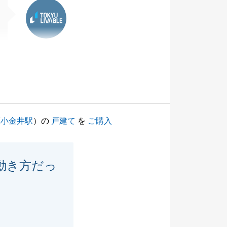
東急リバブル
蔵小金井駅
）の
戸建て
を
ご購入
動き方だっ