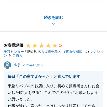
いただきありがとうございました。
M様とはこれまでに複数の物件の売買につきご対応さ
続きを読む
せていただきましたが、今回も無事ご満足のいただけ
るお取引となり、非常に嬉しく思います。
もし、また不動産売買につき機会がございましたら、
精一杯お手伝いできればと思いますので今後ともよろ
5
しくお願いいたします。
お客様評価
千種センター
/ 愛知県
名古屋市千種区
（
東山公園駅
）の
マンショ
ン
を
ご購入
N様
N様
2025年12月16日
閉じる
毎日「この家でよかった」と喜んでいます
東急リバブルのお店に入り、初めて担当者さんにお会
いした時”人を見る”、これでこの会社にお願いしよう
と思いました。
仕事が速い、言ったことはしっかり対応してくださ