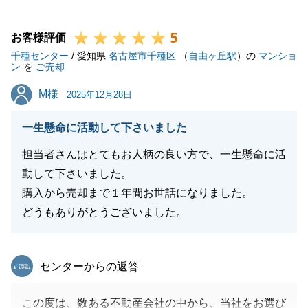
いただき大変うれしかったです。
5
今後とも何かお力になれることがございましたらお気
お客様評価
千種センター
軽にご相談ください。
/ 愛知県
名古屋市千種区
（
自由ヶ丘駅
）の
マンショ
ン
を
ご売却
M様
M様
2025年12月28日
閉じる
一生懸命に活動して下さいました
担当者さんはとてもお人柄の良い方で、一生懸命に活
動して下さいました。
購入から売却まで１年間お世話になりました。
どうもありがとうございました。
東急リバブル
センターからの返答
この度は、数ある不動産会社の中から、当社をお選び