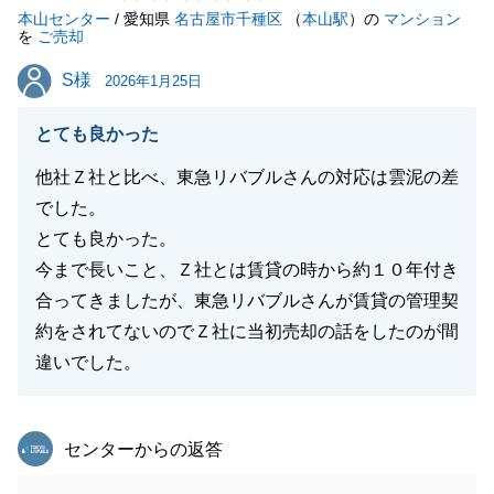
本山センター
とがございましたら、精一杯お手伝いさせていただき
/ 愛知県
名古屋市千種区
（
本山駅
）の
マンション
を
ご売却
ます。ぜひお気軽にご相談いただけますと幸いです。
S様
S様
この度はご成約、誠におめでとうございます。
2026年1月25日
とても良かった
他社Ｚ社と比べ、東急リバブルさんの対応は雲泥の差
閉じる
でした。
とても良かった。
今まで長いこと、Ｚ社とは賃貸の時から約１０年付き
合ってきましたが、東急リバブルさんが賃貸の管理契
約をされてないのでＺ社に当初売却の話をしたのが間
違いでした。
東急リバブル
センターからの返答