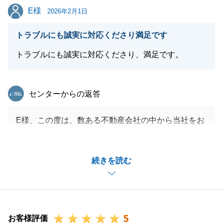
E様
E様
ご連絡お待ちしております。
2026年2月1日
今後とも末永く東急リバブルをご愛顧を賜りますよう
トラブルにも誠実に対応くださり満足です
何卒宜しくお願い申し上げます。
トラブルにも誠実に対応くださり、満足です。
閉じる
東急リバブル
センターからの返答
E様、この度は、数ある不動産会社の中から当社をお
選びいただき、誠にありがとうございました。
今回のご契約にあたっては、稀に見る困難な事案もご
続きを読む
ざいましたが、関係各所との協議を重ね、無事にご成
約へと至ることができました。これもひとえに、E様
のご理解とご協力があったからこそと、心より感謝し
ております。
5
今後とも、不動産の売買に関して何かお役に立てるこ
お客様評価