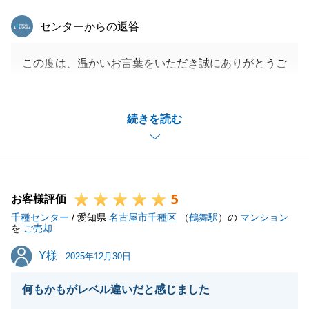
東急リバブル
センターからの返答
この度は、温かいお言葉をいただき誠にありがとうご
ざいました。
ご親戚や奥様のご家族のご相談についても、私がお力
続きを読む
添えできたのであれば大変光栄に存じます。
今後も不動産に関することでお困りごとがございまし
たら、いつでもお気軽にご相談ください。引き続き、
精一杯努めさせていただきます。
5
今後とも何卒よろしくお願い申し上げます。
お客様評価
千種センター
/ 愛知県
名古屋市千種区
（
鶴舞駅
）の
マンション
を
ご売却
Y様
Y様
2025年12月30日
閉じる
何もかもがレベル違いだと感じました