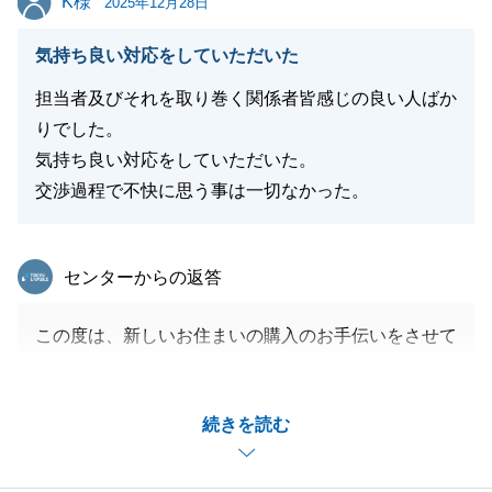
K様
と親しみやすいサービスを心がけてまいります。
2025年12月28日
末筆ながら、Y様のご多幸とご健勝を心よりお祈り申
気持ち良い対応をしていただいた
し上げます。
今後とも何卒よろしくお願い申し上げます。
担当者及びそれを取り巻く関係者皆感じの良い人ばか
りでした。
気持ち良い対応をしていただいた。
交渉過程で不快に思う事は一切なかった。
閉じる
東急リバブル
センターからの返答
この度は、新しいお住まいの購入のお手伝いをさせて
いただき誠にありがとうございます。
K様とは多くの物件を一緒に見て回り、最後に「ここ
続きを読む
だ」という物件に出逢えたことを今でも鮮明に思い出
します。
お引越し後も快適にお住まいいただけているご報告を