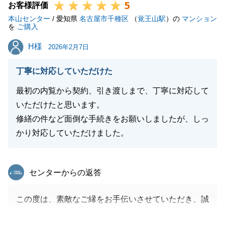
5
お客様評価
本山センター
/ 愛知県
名古屋市千種区
（
覚王山駅
）の
マンション
を
ご購入
H様
H様
2026年2月7日
丁寧に対応していただけた
最初の内覧から契約、引き渡しまで、丁寧に対応して
いただけたと思います。
修繕の件など面倒な手続きをお願いしましたが、しっ
かり対応していただけました。
東急リバブル
センターからの返答
この度は、素敵なご縁をお手伝いさせていただき、誠
にありがとうございました。