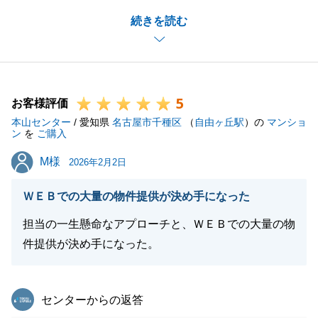
最初の内覧からお引き渡しまで、長期間にわたりお付
続きを読む
き合いいただき心より感謝申し上げます。
修繕に関するお手続きなどでお時間をいただく場面も
ございましたが、最後まで私を信頼してお任せいただ
けたことが何よりの喜びです。
5
また何かお役に立てることがございましたら、お気軽
お客様評価
本山センター
にお申し付けください。
/ 愛知県
名古屋市千種区
（
自由ヶ丘駅
）の
マンショ
ン
を
ご購入
引き続き、どうぞよろしくお願いいたします。
M様
M様
2026年2月2日
ＷＥＢでの大量の物件提供が決め手になった
閉じる
担当の一生懸命なアプローチと、ＷＥＢでの大量の物
件提供が決め手になった。
東急リバブル
センターからの返答