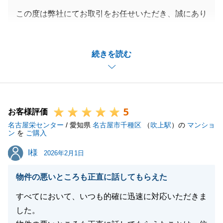
この度は弊社にてお取引をお任せいただき、誠にあり
がとうございました。
またこのような過分なお言葉をいただき、感謝申し上
続きを読む
げます。
M様にはタイトなスケジュールの中、たくさんのやり
取りをさせていただきましたが、常に親身にご協力を
いただいたことでスムーズにお取引を進めることがで
5
きました。
お客様評価
名古屋栄センター
お会いした際にはいつもお仕事のお話や趣味のお話、
/ 愛知県
名古屋市千種区
（
吹上駅
）の
マンショ
ン
を
ご購入
また多くの励ましのお言葉をいただき私自身とても思
I様
I様
い出深いお取引となりました。
2026年2月1日
今回のお取引につきましてはこちらでひと段落となり
物件の悪いところも正直に話してもらえた
ますが、引き続き不動産に関することでお力になれる
ことがございましたらお気軽にご相談いただきたく存
すべてにおいて、いつも的確に迅速に対応いただきま
じます。
した。
引き続き何卒よろしくお願いいたします。