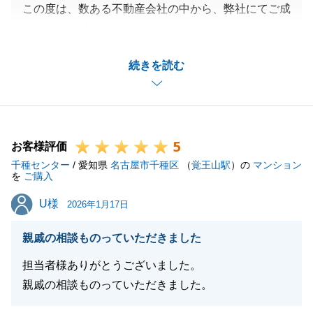
この度は、数ある不動産会社の中から、弊社にてご成
約いただき誠にありがとうございます。
他社様からの切り替えで早期にてご成約までたどり着
続きを読む
けましたこと大変うれしく思っております。
今後とも何かご相談事項がありましたら、いつでもお
気軽にご連絡ください。
皆さまのご健康とご多幸をお祈りしております。
5
お客様評価
千種センター
/ 愛知県
名古屋市千種区
（
覚王山駅
）の
マンション
を
ご購入
閉じる
U様
U様
2026年1月17日
親戚の相談ものっていただきました
担当者様ありがとうございました。
親戚の相談ものっていただきました。