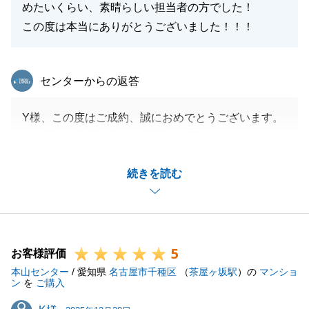
めたいくらい、素晴らしい担当者の方でした！
この度は本当にありがとうございました！！！
東急リバブル
センターからの返答
Y様、この度はご成約、誠におめでとうございます。
また数ある会社の中から弊社をお選びいただきました
事、重ねて御礼申し上げます。
続きを読む
遠方にお住まいながらのご売却で、何かとご協力いた
だく事が多くあったかと存じますが、いつも迅速にご
対応いただいたおかげで、無事にお取引を完了するこ
とができました。心より御礼申し上げます。
5
また、温かいコメントを拝見し、大変嬉しく思ってお
お客様評価
本山センター
ります。
/ 愛知県
名古屋市千種区
（
茶屋ヶ坂駅
）の
マンショ
ン
を
ご購入
今後も、お客様にご満足いただけるよう、丁寧な対応
K様