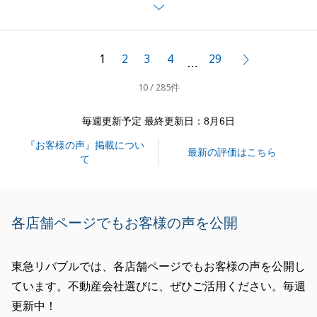
とかご満足いただけるお手伝いがしたいと強く思った
ことを覚えております。
ご購入の物件は、ご夫妻様だけでなく、ご家族のご意
1
2
3
4
29
次へ
…
見も分かれたりすることもございましたが、結果、皆
10 / 285件
様が一番気に入って頂ける物件に巡り合えたこと、そ
して何よりもN様がとても喜んで頂けたことが私も本
毎週更新予定 最終更新日：8月6日
当に嬉しかったです。
『お客様の声』掲載につい
今後もよいお付き合いをさせて頂ければと思いますの
最新の評価はこちら
て
で、何かお困りの際にはいつでもお声がけください。
この度は本当にありがとうございました。
各店舗ページでもお客様の声を公開
閉じる
東急リバブルでは、各店舗ページでもお客様の声を公開し
ています。不動産会社選びに、ぜひご活用ください。毎週
更新中！