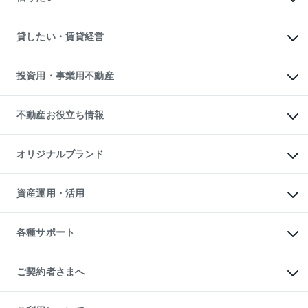
土地の売却・査定
土地の購入
スピードAI査定
不動産購入の流れ
物件を借りる
不動産売却について
注目キーワード物件特集
オフィス・店舗の賃貸
貸したい・賃貸経営
不動産査定について
購入ガイド
借りるときの流れ
売却サービス
借りるガイド
不動産売却の流れ
無料賃料査定
多言語対応
不動産買換えの流れ
マンション賃料データ
投資用・事業用不動産
売却ガイド
賃貸管理プラン
English
繁体中文
簡体中文
リロケーションについて
投資用不動産
貸すときの流れ
事業用不動産
不動産お役立ち情報
貸すガイド
マンション投資
投資用マンション
不動産AIアドバイザー Tellus Talk
マンション一棟
マンションライブラリー
オリジナルブランド
アパート経営
人気マンションランキング
アパート投資用物件
暮らしに役立つ不動産メディア

収益物件
当社売主リノベーションマンション
「Lnote」
ビル購入（ビル一棟）
一棟リノベーションマンション

資産運用・活用
不動産相場・不動産価格情報
投資用不動産の売却査定
L`GENTE（ルジェンテ）
不動産売却FAQ
事業用不動産の売却査定
区分リノベーションマンション

不動産コラム・ニュース
等価交換事業
海外不動産
Lideas（リディアス）
不動産用語集
不動産M&A
各種サポート
投資用一棟レジデンスWELL

不動産なんでもネット相談室
アセットマネジメント・出資
SQUARE（ウェルスクエア）
住まいの税金
不動産小口投資

シニア向けサポート
物件一括検索（購入＆賃貸）
LEGACIA（レガシア）
相続サポート
ご契約者さまへ
リフォームサポート
ご契約者さまサポートメニュー
ご紹介・再契約特典