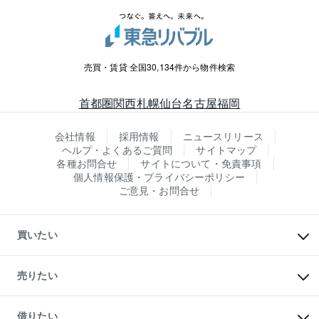
売買・賃貸 全国30,134件から物件検索
首都圏
関西
札幌
仙台
名古屋
福岡
会社情報
採用情報
ニュースリリース
ヘルプ・よくあるご質問
サイトマップ
各種お問合せ
サイトについて・免責事項
個人情報保護・プライバシーポリシー
ご意見・お問合せ
買いたい
マンションの購入
新築・分譲マンションの購入
売りたい
中古マンションの購入
一戸建ての購入
マンションの売却・査定
新築一戸建ての購入
一戸建ての売却・査定
借りたい
中古一戸建ての購入