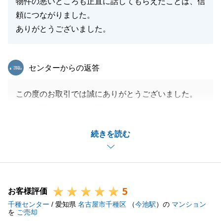
物件の悪いところも正直に話してもらえたことは、信
頼につながりました。
ありがとうございました。
閉じる
東急リバブル
センターからの返答
この度のお取引では誠にありがとうございました。
約半年間多くの物件を見てきましたが、I様にとって
良い物件に巡り合うことが出来て私も大変嬉しく思っ
続きを読む
ております。
『決まるときは一瞬』とご主人様が仰られていたよう
に、本当に良い物件は迷うことがないのかもしれませ
ん。
5
ローンの期間が少しタイトなスケジュールでしたが、
お客様評価
千種センター
ご協力いただきましたおかげでスムーズに進めること
/ 愛知県
名古屋市千種区
（
今池駅
）の
マンション
を
ご売却
が出来ました。今後も何かありました際にはお気軽に