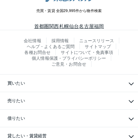
売買・賃貸 全国29,995件から物件検索
首都圏
関西
札幌
仙台
名古屋
福岡
会社情報
採用情報
ニュースリリース
ヘルプ・よくあるご質問
サイトマップ
各種お問合せ
サイトについて・免責事項
個人情報保護・プライバシーポリシー
ご意見・お問合せ
買いたい
マンションの購入
新築・分譲マンションの購入
売りたい
中古マンションの購入
一戸建ての購入
マンションの売却・査定
新築一戸建ての購入
一戸建ての売却・査定
借りたい
中古一戸建ての購入
土地の売却・査定
土地の購入
スピードAI査定
不動産購入の流れ
物件を借りる
不動産売却について
注目キーワード物件特集
オフィス・店舗の賃貸
貸したい・賃貸経営
不動産査定について