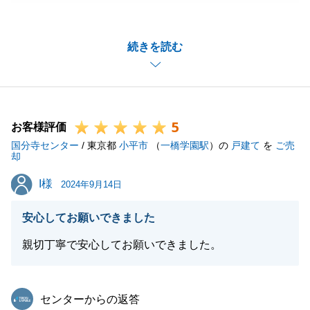
ました。
お取引にともない売買契約からお引渡しまで準備等慌
続きを読む
ただしかったと思いますが、T様からの「何事も楽し
みましょう」とのお言葉に私も助けられました。
改めて、この度は営業担当として取引をお任せいただ
き有難うございます。
5
今後も何かお困りの事がございましたらお気軽にご相
お客様評価
国分寺センター
談くださいませ。
/ 東京都
小平市
（
一橋学園駅
）の
戸建て
を
ご売
却
I様
I様
2024年9月14日
閉じる
安心してお願いできました
親切丁寧で安心してお願いできました。
東急リバブル
センターからの返答