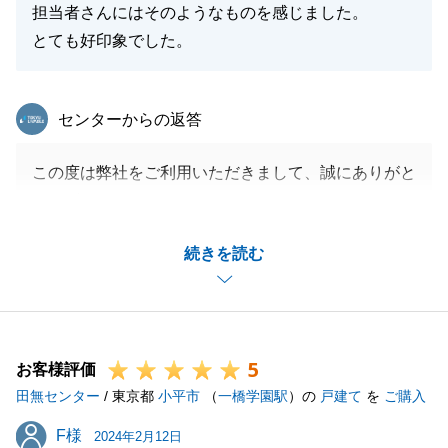
担当者さんにはそのようなものを感じました。
とても好印象でした。
東急リバブル
センターからの返答
この度は弊社をご利用いただきまして、誠にありがと
うございます。
二転三転することがございましたが、I様と密にコミ
続きを読む
ュニケーションとることができ、スムーズにお取引を
することができました。誠にありがとうございまし
た。
引き続き不動産のことでお困りごと等ございました
5
ら、何なりとお申し付けくださいませ。
お客様評価
田無センター
どうぞよろしくお願いいたします。
/ 東京都
小平市
（
一橋学園駅
）の
戸建て
を
ご購入
F様
F様
2024年2月12日