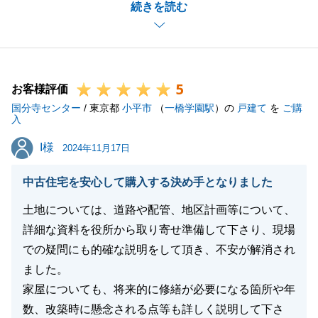
続きを読む
見つかったこと、私自身も大変嬉しく思います。
これも、I様とお打ち合わせや内見を重ね二人三脚で
物件探しを実施できた故かと存じます。
本当にありがとうございました。
5
今後とも、いつでもご相談くださいませ。
お客様評価
国分寺センター
どうぞよろしくお願い申し上げます。
/ 東京都
小平市
（
一橋学園駅
）の
戸建て
を
ご購
入
I様
I様
2024年11月17日
閉じる
中古住宅を安心して購入する決め手となりました
土地については、道路や配管、地区計画等について、
詳細な資料を役所から取り寄せ準備して下さり、現場
での疑問にも的確な説明をして頂き、不安が解消され
ました。
家屋についても、将来的に修繕が必要になる箇所や年
数、改築時に懸念される点等も詳しく説明して下さ