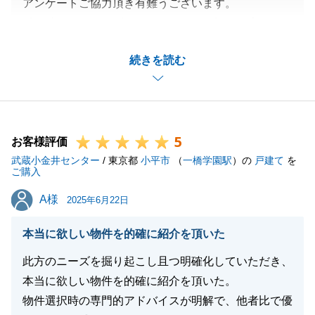
アンケートご協力頂き有難うございます。
引き続き、何かございましたら、お気軽にお声がけく
ださい。
続きを読む
閉じる
5
お客様評価
武蔵小金井センター
/ 東京都
小平市
（
一橋学園駅
）の
戸建て
を
ご購入
A様
A様
2025年6月22日
本当に欲しい物件を的確に紹介を頂いた
此方のニーズを掘り起こし且つ明確化していただき、
本当に欲しい物件を的確に紹介を頂いた。
物件選択時の専門的アドバイスが明解で、他者比で優