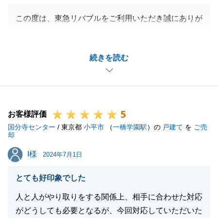
この度は、東急リバブルをご利用いただき誠にありが
とうございます。
I様が大切にされていた不動産のご売却をお手伝いす
続きを読む
ることができ大変嬉しく思います。
日ごろから、親切、丁寧で安心ができる取り引きを目
指して営業活動を行っておりますので、I様のお言葉
大変嬉しく思います。ありがとうございます。
5
また、不動産についてのご相談やご質問事項等ござい
お客様評価
国分寺センター
ましたらお気軽にお声かけください。
/ 東京都
小平市
（
一橋学園駅
）の
戸建て
を
ご売
却
引き続き宜しくお願いいたします。
I様
I様
2024年7月1日
とても好印象でした
閉じる
人と人がやり取りをする関係上、相手に合わせた対応
がどうしても必要となるが、今回対応していただいた