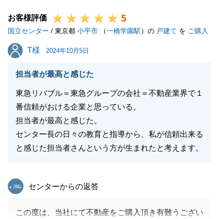
せ。
5
何卒宜しくお願い申し上げます。
お客様評価
国立センター
/ 東京都
小平市
（
一橋学園駅
）の
戸建て
を
ご購入
T様
T様
2024年10月5日
閉じる
担当者が最高と感じた
東急リバブル＝東急グループの会社＝不動産業界で１
番信頼がおける企業と思っている。
担当者が最高と感じた。
センター長の日々の教育と指導から、私が信頼出来る
と感じた担当者さんという方が生まれたと考えます。
東急リバブル
センターからの返答
この度は、当社にて不動産をご購入頂き有難うござい