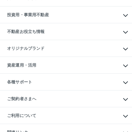
購入ガイド
借りるときの流れ
売却サービス
借りるガイド
不動産売却の流れ
無料賃料査定
多言語対応
不動産買換えの流れ
マンション賃料データ
投資用・事業用不動産
売却ガイド
賃貸管理プラン
English
繁体中文
簡体中文
リロケーションについて
投資用不動産
貸すときの流れ
事業用不動産
不動産お役立ち情報
貸すガイド
マンション投資
投資用マンション
不動産AIアドバイザー Tellus Talk
マンション一棟
マンションライブラリー
オリジナルブランド
アパート経営
人気マンションランキング
アパート投資用物件
暮らしに役立つ不動産メディア

収益物件
当社売主リノベーションマンション
「Lnote」
ビル購入（ビル一棟）
一棟リノベーションマンション

資産運用・活用
不動産相場・不動産価格情報
投資用不動産の売却査定
L`GENTE（ルジェンテ）
不動産売却FAQ
事業用不動産の売却査定
区分リノベーションマンション

不動産コラム・ニュース
等価交換事業
海外不動産
Lideas（リディアス）
不動産用語集
不動産M&A
各種サポート
投資用一棟レジデンスWELL

不動産なんでもネット相談室
アセットマネジメント・出資
SQUARE（ウェルスクエア）
住まいの税金
不動産小口投資

シニア向けサポート
物件一括検索（購入＆賃貸）
LEGACIA（レガシア）
相続サポート
ご契約者さまへ
リフォームサポート
ご契約者さまサポートメニュー
ご紹介・再契約特典
ご利用について
入居者様専用-各種ご案内（賃貸）
東急こすもす会「こすもすWeb」
本人確認に関するお客様へのお願い
金融商品取引について