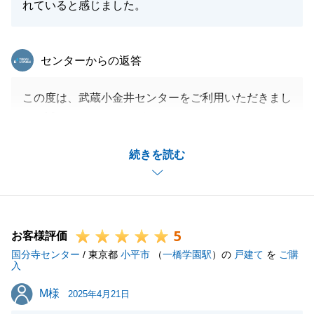
れていると感じました。
東急リバブル
センターからの返答
この度は、武蔵小金井センターをご利用いただきまし
て、誠にありがとうございました。
また、「此方のニーズを掘り起こし且つ明確化してい
続きを読む
ただき本当に欲しい物件へ的確に紹介を頂いた。物件
選択時の専門的アドバイスが明解で他者比優れている
と感じました。」というお言葉を頂戴しましたが、今
後の励みとなります。
5
凄くうれしく思います。ありがとうございました。
お客様評価
国分寺センター
当社の提案に対し、ご理解頂いたことで、無事ご成約
/ 東京都
小平市
（
一橋学園駅
）の
戸建て
を
ご購
入
することが出来ました。
M様
M様
その後も、ご遠方でお時間もタイトな中で大変な思い
2025年4月21日
をさせてしまいましたが、無事ご決済を迎えることが