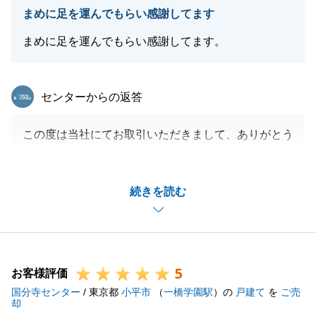
まめに足を運んでもらい感謝してます
できましたのはＡ様の多大なご協力のおかげでした。
最後に、また不動産のことでご質問・ご要望・お困り
まめに足を運んでもらい感謝してます。
事がございましたら、お気軽にお申し付けください。
今後とも宜しくお願いいたします。
東急リバブル
センターからの返答
この度は、本当に有難うございました。
※お知り合い等が不動産に関する事でお困りのことが
この度は当社にてお取引いただきまして、ありがとう
ありましたらお話だけでもさせて下さいませ。
ございました。
二転三転とございましたが、ご決済まで無事進めるこ
続きを読む
とができて大変嬉しく思います。
閉じる
今後も何かあればお気軽にご相談いただけますと幸い
です。
今後ともどうぞよろしくお願いいたします。
5
お客様評価
国分寺センター
/ 東京都
小平市
（
一橋学園駅
）の
戸建て
を
ご売
却
閉じる