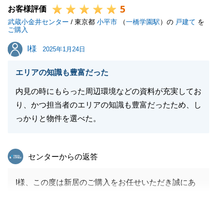
5
お客様評価
閉じる
武蔵小金井センター
/ 東京都
小平市
（
一橋学園駅
）の
戸建て
を
ご購入
I様
I様
2025年1月24日
エリアの知識も豊富だった
内見の時にもらった周辺環境などの資料が充実してお
り、かつ担当者のエリアの知識も豊富だったため、し
っかりと物件を選べた。
東急リバブル
センターからの返答
I様、この度は新居のご購入をお任せいただき誠にあ
りがとうございました。
長きにわたりお付き合いさせていただき理想の物件が