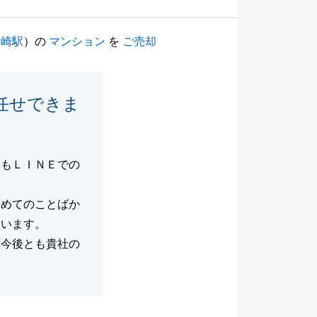
川崎駅
）の
マンション
を
ご売却
任せできま
らもＬＩＮＥでの
初めてのことばか
ています。
、今後とも貴社の