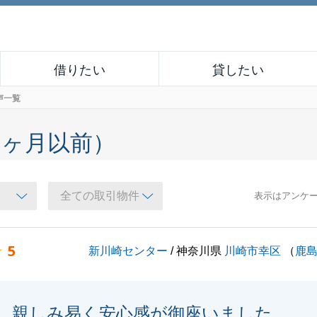
借りたい
貸したい
声一覧
６ヶ月以前）
表示はアンケ
5
新川崎センター
/ 神奈川県
川崎市幸区
（
鹿
親しみ易く安心感が御座いました