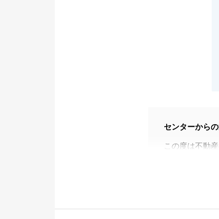
センターからの
この度は不動産
身に余るお言葉
大変ご丁寧にご
ができでよかっ
また何かお困り
今後とも何卒よ