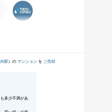
東急リバブル
矢向駅
）の
マンション
を
ご売却
社も多少不満があ