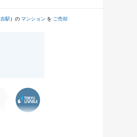
住吉駅
）の
マンション
を
ご売却
東急リバブル