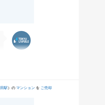
東急リバブル
島田駅
）の
マンション
を
ご売却