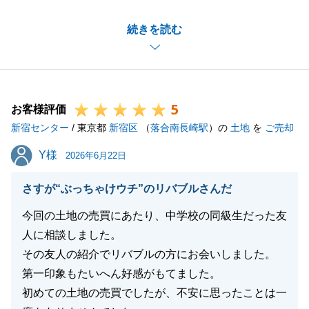
I様の迅速なご対応によりスムーズなお手続きができ
続きを読む
ました。
併せてお礼申し上げます。
今後も何かあればしっかりサポートさせていただきま
すので、お気軽にお申し付けくださいませ。
5
引き続き何卒よろしくお願いいたします。
お客様評価
新宿センター
/ 東京都
新宿区
（
落合南長崎駅
）の
土地
を
ご売却
Y様
Y様
2026年6月22日
閉じる
さすが“ぶっちゃけウチ”のリバブルさんだ
今回の土地の売買にあたり、中学校の同級生だった友
人に相談しました。
その友人の紹介でリバブルの方にお会いしました。
第一印象もたいへん好感がもてました。
初めての土地の売買でしたが、不安に思ったことは一