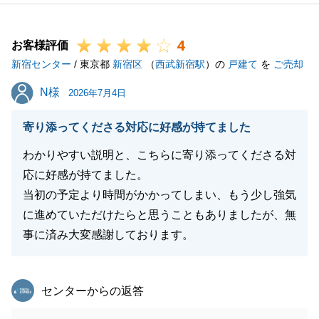
いませ。
4
お客様評価
新宿センター
/ 東京都
新宿区
（
西武新宿駅
）の
戸建て
を
ご売却
閉じる
N様
N様
2026年7月4日
寄り添ってくださる対応に好感が持てました
わかりやすい説明と、こちらに寄り添ってくださる対
応に好感が持てました。
当初の予定より時間がかかってしまい、もう少し強気
に進めていただけたらと思うこともありましたが、無
事に済み大変感謝しております。
東急リバブル
センターからの返答