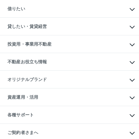
マンションの売却・査定
新築一戸建ての購入
一戸建ての売却・査定
借りたい
中古一戸建ての購入
土地の売却・査定
土地の購入
スピードAI査定
不動産購入の流れ
物件を借りる
不動産売却について
注目キーワード物件特集
オフィス・店舗の賃貸
貸したい・賃貸経営
不動産査定について
購入ガイド
借りるときの流れ
売却サービス
借りるガイド
不動産売却の流れ
無料賃料査定
多言語対応
不動産買換えの流れ
マンション賃料データ
投資用・事業用不動産
売却ガイド
賃貸管理プラン
English
繁体中文
簡体中文
リロケーションについて
投資用不動産
貸すときの流れ
事業用不動産
不動産お役立ち情報
貸すガイド
マンション投資
投資用マンション
不動産AIアドバイザー Tellus Talk
マンション一棟
マンションライブラリー
オリジナルブランド
アパート経営
人気マンションランキング
アパート投資用物件
暮らしに役立つ不動産メディア

収益物件
当社売主リノベーションマンション
「Lnote」
ビル購入（ビル一棟）
一棟リノベーションマンション

資産運用・活用
不動産相場・不動産価格情報
投資用不動産の売却査定
L`GENTE（ルジェンテ）
不動産売却FAQ
事業用不動産の売却査定
区分リノベーションマンション

不動産コラム・ニュース
等価交換事業
海外不動産
Lideas（リディアス）
不動産用語集
不動産M&A
各種サポート
投資用一棟レジデンスWELL

不動産なんでもネット相談室
アセットマネジメント・出資
SQUARE（ウェルスクエア）
住まいの税金
不動産小口投資

シニア向けサポート
物件一括検索（購入＆賃貸）
LEGACIA（レガシア）
相続サポート
ご契約者さまへ
リフォームサポート