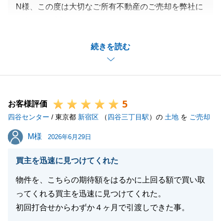
N様、この度は大切なご所有不動産のご売却を弊社に
お任せ頂き誠にありがとうございました。
賃借人様とのやり取りが思うように進まず、ご不安、
続きを読む
ご心配をお掛けしてしまい大変申し訳ございませんで
した。
Ｎ様のご協力のお陰で無事に決済を迎えることができ
ましたことについて改めて深く御礼申し上げます。
5
今後、不動産に関する事でお困りのことがございまし
お客様評価
四谷センター
たらお気軽にお申し付け下さいませ。
/ 東京都
新宿区
（
四谷三丁目駅
）の
土地
を
ご売却
今後とも末永いお付き合いのほど、宜しくお願い致し
M様
M様
2026年6月29日
ます。
買主を迅速に見つけてくれた
物件を、こちらの期待額をはるかに上回る額で買い取
閉じる
ってくれる買主を迅速に見つけてくれた。
初回打合せからわずか４ヶ月で引渡しできた事。