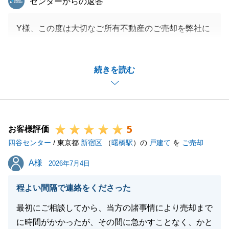
センターからの返答
Y様、この度は大切なご所有不動産のご売却を弊社に
お任せ頂き誠にありがとうございました。
また、ご多忙のなかアンケートにご協力頂きましたこ
続きを読む
とにつきましても重ねて御礼申し上げます。
Y様の大切なご所有不動産のご売却を微力ながらもお
手伝いできましたこと、大変光栄に嬉しく存じます。
今後、不動産に関する事でお困りのこと等がございま
5
したらお気軽にお申し付け下さいませ。
お客様評価
四谷センター
改めてこの度は誠にありがとうございました。
/ 東京都
新宿区
（
曙橋駅
）の
戸建て
を
ご売却
今後とも宜しくお願い申し上げます。
A様
A様
2026年7月4日
程よい間隔で連絡をくださった
閉じる
最初にご相談してから、当方の諸事情により売却まで
に時間がかかったが、その間に急かすことなく、かと