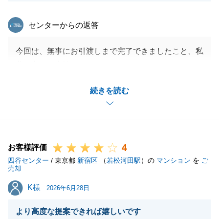
東急リバブル
センターからの返答
今回は、無事にお引渡しまで完了できましたこと、私
共も心より安堵しております。
買主様につきましても、迅速に、最良の結果をお届け
続きを読む
でき、M様のお役に立てたことを大変光栄に存じま
す。
また何か不動産に関してお困り事や、周囲でお悩みの
方がいらっしゃいましたら、いつでもお気軽にお声が
4
けいただけますと幸いです。
お客様評価
四谷センター
今後ともよろしくお願い申し上げます。
/ 東京都
新宿区
（
若松河田駅
）の
マンション
を
ご
売却
K様
K様
2026年6月28日
閉じる
より高度な提案できれば嬉しいです