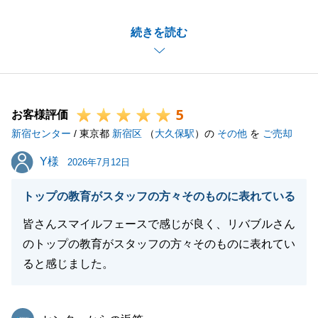
今回はご親族様がご所有のマンションを弊社で直接購
続きを読む
入させていただくお取引でしたが、I様、並びに皆様
の多大なるご協力のおかげで、お引渡しまでスムーズ
に進めることができました。重ねて御礼申し上げま
す。
5
ご自宅のすぐ近くに四谷センターがございますので、
お客様評価
新宿センター
I様ご所有のマンションのご相談も含めて、またお役
/ 東京都
新宿区
（
大久保駅
）の
その他
を
ご売却
に立てることがございましたら、お気軽にお申し付け
Y様
Y様
2026年7月12日
くださいませ。
トップの教育がスタッフの方々そのものに表れている
皆さんスマイルフェースで感じが良く、リバブルさん
閉じる
のトップの教育がスタッフの方々そのものに表れてい
ると感じました。
東急リバブル