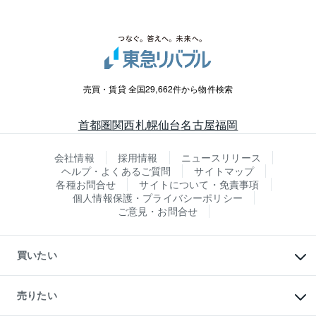
売買・賃貸 全国29,662件から物件検索
首都圏
関西
札幌
仙台
名古屋
福岡
会社情報
採用情報
ニュースリリース
ヘルプ・よくあるご質問
サイトマップ
各種お問合せ
サイトについて・免責事項
個人情報保護・プライバシーポリシー
ご意見・お問合せ
買いたい
マンションの購入
新築・分譲マンションの購入
売りたい
中古マンションの購入
一戸建ての購入