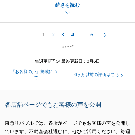
続きを読む
ていただくことができ、大変嬉しく存じます。
お忙しい中、各種お手続きや書類のご準備等にも快く
ご協力いただき、心より感謝申し上げます。
微力ながら、買取法人様との間に仲介として入らせて
1
2
3
4
6
次へ
…
いただき、契約関係をはじめ、お取引が円滑に進むよ
10 / 55件
う精一杯サポートさせていただきました。
こうして無事にお取引を完了できましたのも、お力添
毎週更新予定 最終更新日：8月6日
えあってのことと存じます。
『お客様の声』掲載につい
また、現在保有されております不動産につきまして
6ヶ月以前の評価はこちら
て
も、売却・賃貸・資産活用など、今後もお役に立てる
よう誠心誠意お手伝いさせていただきます。
何かお困り事やご相談等ございましたら、いつでもお
各店舗ページでもお客様の声を公開
気軽にお声がけください。
今後とも末永いお付き合いのほど、何卒よろしくお願
東急リバブルでは、各店舗ページでもお客様の声を公開し
い申し上げます。
ています。不動産会社選びに、ぜひご活用ください。毎週