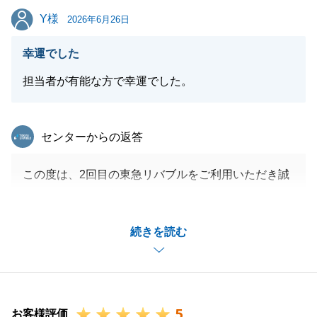
方がいらっしゃいましたら、いつでもお気軽にお声が
Y様
Y様
2026年6月26日
けいただけますと幸いです。
今後ともよろしくお願い申し上げます。
幸運でした
担当者が有能な方で幸運でした。
閉じる
東急リバブル
センターからの返答
この度は、2回目の東急リバブルをご利用いただき誠
にありがとうございました。
また、温かいお言葉をいただき、誠にありがとうござ
続きを読む
います。
また何か不動産に関してお困り事や、周囲でお悩みの
方がいらっしゃいましたら、いつでもお気軽にお声が
けいただけますと幸いです。
5
今後ともよろしくお願い申し上げます。
お客様評価