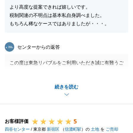
より高度な提案できれば嬉しいです。
税制関連の不明点は基本私自身調べました。
もちろん稀なケースではありましたが・・・。
東急リバブル
センターからの返答
この度は東急リバブルをご利用いただき誠に有難うご
ざいました。
貴重なご意見も頂きありがとうございます。
続きを読む
今回は、海外送金や贈与税の対象となることも考慮す
る必要があるため、きちんと税理士の先生と連携して
確認をさせて頂きました。
今後、より高度なご提案ができるよう精進してまいり
5
ます。
お客様評価
四谷センター
また何か不動産に関してお困り事や、周囲でお悩みの
/ 東京都
新宿区
（
信濃町駅
）の
土地
を
ご売却