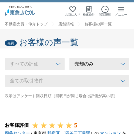
お気に入り
検索条件
閲覧履歴
メニュー
不動産売買・仲介トップ
店舗情報
お客様の声一覧
お客様の声一覧
売買
表示はアンケート回収日順（回収日が同じ場合は評価が高い順）
5
お客様評価
四谷センター
/ 東京都
新宿区
（
四谷三丁目駅
）の
マンション
を