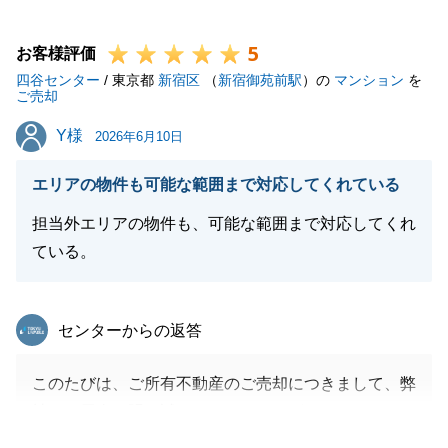
販売活動中にはご自宅に何度も訪問させていただきま
5
したが、いつも快く対応していただいて大変感謝して
お客様評価
四谷センター
おります。
/ 東京都
新宿区
（
新宿御苑前駅
）の
マンション
を
ご売却
そのおかげもあり、３ヶ月以内のご成約に結びつける
Y様
Y様
ことができました。
2026年6月10日
お困りのことがございましたら、お気軽にご連絡いた
エリアの物件も可能な範囲まで対応してくれている
だければと存じます。
今後ともよろしくお願いいたします。
担当外エリアの物件も、可能な範囲まで対応してくれ
ている。
閉じる
東急リバブル
センターからの返答
このたびは、ご所有不動産のご売却につきまして、弊
社にご用命を賜り誠にありがとうございました。
無事に法人様とのご契約・お引渡しまでお手伝いさせ