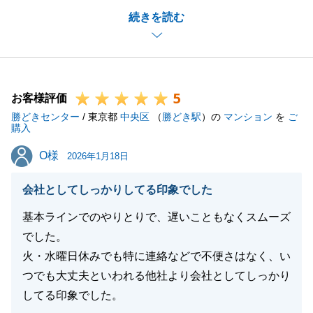
続きを読む
す。T様の良きパートナーとなれますよう、日々精進
して参ります。引き続きよろしくお願いいたします。
5
お客様評価
閉じる
勝どきセンター
/ 東京都
中央区
（
勝どき駅
）の
マンション
を
ご
購入
O様
O様
2026年1月18日
会社としてしっかりしてる印象でした
基本ラインでのやりとりで、遅いこともなくスムーズ
でした。
火・水曜日休みでも特に連絡などで不便さはなく、い
つでも大丈夫といわれる他社より会社としてしっかり
してる印象でした。