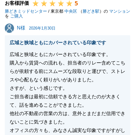
5
お客様評価
勝どきミッドセンター
/ 東京都
中央区
（
勝どき駅
）の
マンション
を
ご購入
N様
N様
2026年1月30日
広域と狭域ともにカバーされている印象です
広域と狭域ともにカバーされている印象です。
購入から賃貸への流れも、担当者のリレー含めてこち
らが依頼する前にスムーズな段取りと運びで、ストレ
スや心配もなく頼りがいがありました。
さすが、という感じです。
ご担当者は最初に信頼できる方と思えたのが大きく
て、話を進めることができました。
他社の不動産の営業の方は、意外とまだまだ信用でき
ないことに気づきました。
オフィスの方々も、みなさん誠実な印象ですがすがし