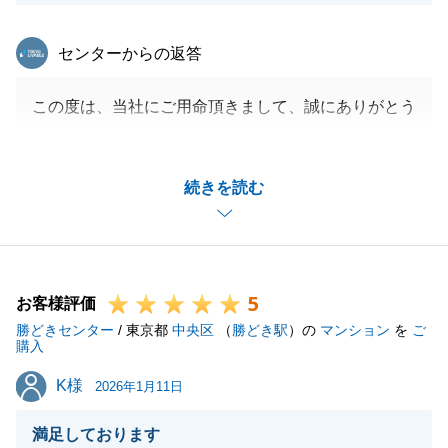
東急リバブル
センターからの返答
この度は、当社にご用命頂きまして、誠にありがとう
ございました。
売却と購入を同時に進めるにあたり、お手続きも多
続きを読む
く、ご負担をおかけして申し訳ありませんでした。
O様のご協力のおかげで、無事にお引き渡しまで完了
することができました。
より良い新生活になりますこと、お祈り申し上げま
5
す。
お客様評価
勝どきセンター
またご不明な点が出てまいりましたら、ご遠慮なくお
/ 東京都
中央区
（
勝どき駅
）の
マンション
を
ご
購入
申し付けください。よろしくお願いいたします。
K様
K様
2026年1月11日
満足しております
閉じる