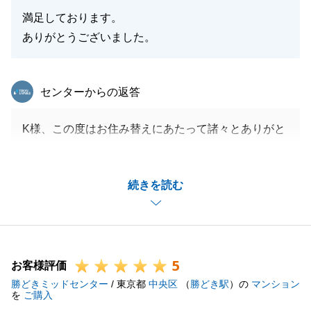
満足しております。
ありがとうございました。
東急リバブル
センターからの返答
K様、この度はお住み替えにあたって諸々とありがと
うございました。
簡単なお住み替え計画ではなかったので、K様のご協
続きを読む
力があってこそのお取引だったと思っております。
今後もお困りのことがございましたら、ご相談頂けま
すと幸いです。
何卒、宜しくお願いいたします。
5
お客様評価
勝どきミッドセンター
/ 東京都
中央区
（
勝どき駅
）の
マンション
を
ご購入
閉じる