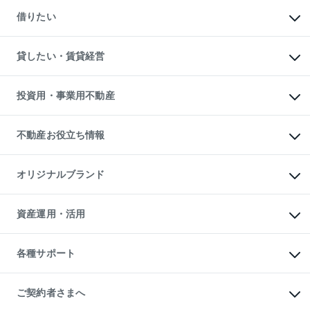
マンションの売却・査定
新築一戸建ての購入
一戸建ての売却・査定
借りたい
中古一戸建ての購入
土地の売却・査定
土地の購入
スピードAI査定
不動産購入の流れ
物件を借りる
不動産売却について
注目キーワード物件特集
オフィス・店舗の賃貸
貸したい・賃貸経営
不動産査定について
購入ガイド
借りるときの流れ
売却サービス
借りるガイド
不動産売却の流れ
無料賃料査定
多言語対応
不動産買換えの流れ
マンション賃料データ
投資用・事業用不動産
売却ガイド
賃貸管理プラン
English
繁体中文
簡体中文
リロケーションについて
投資用不動産
貸すときの流れ
事業用不動産
不動産お役立ち情報
貸すガイド
マンション投資
投資用マンション
不動産AIアドバイザー Tellus Talk
マンション一棟
マンションライブラリー
オリジナルブランド
アパート経営
人気マンションランキング
アパート投資用物件
暮らしに役立つ不動産メディア

収益物件
当社売主リノベーションマンション
「Lnote」
ビル購入（ビル一棟）
一棟リノベーションマンション

資産運用・活用
不動産相場・不動産価格情報
投資用不動産の売却査定
L`GENTE（ルジェンテ）
不動産売却FAQ
事業用不動産の売却査定
区分リノベーションマンション

不動産コラム・ニュース
等価交換事業
海外不動産
Lideas（リディアス）
不動産用語集
不動産M&A
各種サポート
投資用一棟レジデンスWELL

不動産なんでもネット相談室
アセットマネジメント・出資
SQUARE（ウェルスクエア）
住まいの税金
不動産小口投資

シニア向けサポート
物件一括検索（購入＆賃貸）
LEGACIA（レガシア）
相続サポート
ご契約者さまへ
リフォームサポート