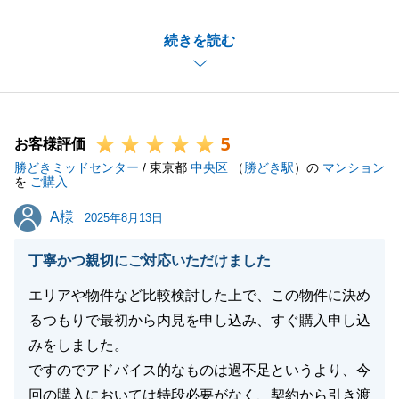
また初めてのご購入にも関わらず安心してお取引いた
続きを読む
だけたこと、担当者としても非常に嬉しい限りです。
最高の購入体験というお言葉、感激しております。
キャッシュレスサービスにつきましても決済時にご不
在でお手続が完結するため、お仕事等でお忙しいお客
5
様にも大変喜んでいただけるサービスです。
お客様評価
勝どきミッドセンター
今後も何かありましたら是非東急リバブルをご利用い
/ 東京都
中央区
（
勝どき駅
）の
マンション
を
ご購入
ただけますと幸いです。
A様
A様
新居での新生活、是非楽しんでくださいませ。
2025年8月13日
引き続きどうぞ宜しくお願いいたします。
丁寧かつ親切にご対応いただけました
エリアや物件など比較検討した上で、この物件に決め
るつもりで最初から内見を申し込み、すぐ購入申し込
閉じる
みをしました。
ですのでアドバイス的なものは過不足というより、今
回の購入においては特段必要がなく、契約から引き渡