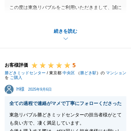
この度は東急リバブルをご利用いただきまして、誠に
ありがとうございます。
当時、ご不安であることを率直に仰っていただけまし
続きを読む
たので少しでも安心につながるように心掛けていたこ
とを思い出します。
E様のご協力があって無事引渡しができたこと改めて
感謝申し上げます。
5
今後とも何卒宜しくお願いいたします。
お客様評価
勝どきミッドセンター
/ 東京都
中央区
（
勝どき駅
）の
マンション
を
ご購入
H様
H様
2025年9月6日
閉じる
全ての過程で連絡がマメで丁寧にフォローくださった
東急リバブル勝どきミッドセンターの担当者様がとて
も良い方で、凄く満足しています。