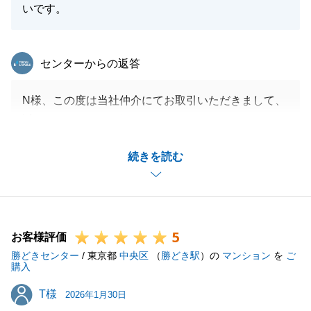
いです。
東急リバブル
センターからの返答
N様、この度は当社仲介にてお取引いただきまして、
誠にありがとうございました。
また、お褒めのお言葉もいただき誠にありがとうござ
続きを読む
います。
今後もお困りのことがございましたら、お気軽にお申
し付けくださいませ。
末永いお付き合いを宜しくお願いいたします。
5
お客様評価
勝どきセンター
/ 東京都
中央区
（
勝どき駅
）の
マンション
を
ご
購入
閉じる
T様
T様
2026年1月30日