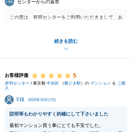
センターからの返答
この度は、有明センターをご利用いただきまして、あ
りがとうございました。
ご購入・ご売却とＦ様のお住み替えのお手伝いができ
続きを読む
大変光栄に思います。
温かいお言葉もありがとうございます。
人としても大きく成長し、センター長に昇進できるよ
うに、日々精進してまいります。
5
今後ともよろしくお願いいたします。
お客様評価
赤羽センター
/ 東京都
中央区
（
勝どき駅
）の
マンション
を
ご購
入
E様
E様
2025年10月17日
閉じる
説明等もわかりやすく的確にして下さいました
最初マンション買う事にとても不安でした。