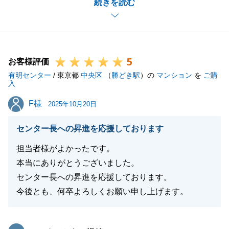
続きを読む
い期間でしたが、Ｆ様が常に一緒になって動いていた
だいたことで、無事に引渡しを迎えることができまし
た。
物件の担当としても売主様の思い入れのあるお部屋を
5
Ｆ様にご購入いただけたことを心より嬉しく思いま
お客様評価
有明センター
す。
/ 東京都
中央区
（
勝どき駅
）の
マンション
を
ご購
入
今後何かお困り事がございましたら、いつでもお気軽
F様
F様
にお申し付けください。
2025年10月20日
今後とも末永くよろしくお願いいたします。
センター長への昇進を応援しております
担当者様がよかったです。
本当にありがとうございました。
閉じる
センター長への昇進を応援しております。
今後とも、何卒よろしくお願い申し上げます。
東急リバブル