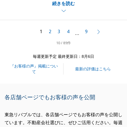
続きを読む
絞られていらっしゃいましたので、私も、何とかお力
になりたいという気持ちでございました。
気持ちの良い購入になられたとのこと、お褒めの言葉
をいただき、誠にありがとうございます。大変光栄で
1
2
3
4
9
次へ
…
す。
10 / 89件
お仕事もお忙しい中で、ご協力を賜り、誠にありがと
うございました。
毎週更新予定 最終更新日：8月6日
不動産にかかわるお困りごとがございましたら、お気
『お客様の声』掲載につい
軽にお申し付けください。
最新の評価はこちら
て
今後とも、何卒よろしくお願いいたします。
各店舗ページでもお客様の声を公開
閉じる
東急リバブルでは、各店舗ページでもお客様の声を公開し
ています。不動産会社選びに、ぜひご活用ください。毎週