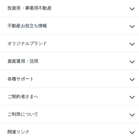
不動産売却の流れ
無料賃料査定
多言語対応
不動産買換えの流れ
マンション賃料データ
投資用・事業用不動産
売却ガイド
賃貸管理プラン
English
繁体中文
簡体中文
リロケーションについて
投資用不動産
貸すときの流れ
事業用不動産
不動産お役立ち情報
貸すガイド
マンション投資
投資用マンション
不動産AIアドバイザー Tellus Talk
マンション一棟
マンションライブラリー
オリジナルブランド
アパート経営
人気マンションランキング
アパート投資用物件
暮らしに役立つ不動産メディア

収益物件
当社売主リノベーションマンション
「Lnote」
ビル購入（ビル一棟）
一棟リノベーションマンション

資産運用・活用
不動産相場・不動産価格情報
投資用不動産の売却査定
L`GENTE（ルジェンテ）
不動産売却FAQ
事業用不動産の売却査定
区分リノベーションマンション

不動産コラム・ニュース
等価交換事業
海外不動産
Lideas（リディアス）
不動産用語集
不動産M&A
各種サポート
投資用一棟レジデンスWELL

不動産なんでもネット相談室
アセットマネジメント・出資
SQUARE（ウェルスクエア）
住まいの税金
不動産小口投資

シニア向けサポート
物件一括検索（購入＆賃貸）
LEGACIA（レガシア）
相続サポート
ご契約者さまへ
リフォームサポート
ご契約者さまサポートメニュー
ご紹介・再契約特典
ご利用について
入居者様専用-各種ご案内（賃貸）
東急こすもす会「こすもすWeb」
本人確認に関するお客様へのお願い
金融商品取引について
関連リンク
東急リバブル ソーシャルメディアポリシー