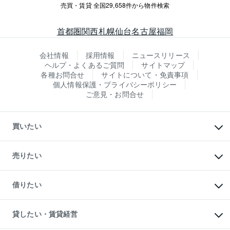
売買・賃貸 全国29,658件から物件検索
首都圏
関西
札幌
仙台
名古屋
福岡
会社情報
採用情報
ニュースリリース
ヘルプ・よくあるご質問
サイトマップ
各種お問合せ
サイトについて・免責事項
個人情報保護・プライバシーポリシー
ご意見・お問合せ
買いたい
マンションの購入
新築・分譲マンションの購入
売りたい
中古マンションの購入
一戸建ての購入
マンションの売却・査定
新築一戸建ての購入
一戸建ての売却・査定
借りたい
中古一戸建ての購入
土地の売却・査定
土地の購入
スピードAI査定
不動産購入の流れ
物件を借りる
不動産売却について
注目キーワード物件特集
オフィス・店舗の賃貸
貸したい・賃貸経営
不動産査定について
購入ガイド
借りるときの流れ
売却サービス
借りるガイド