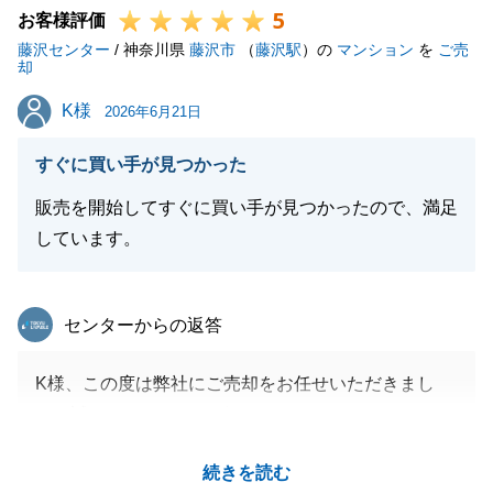
5
して、本当にありがとうございました。
お客様評価
藤沢センター
今後とも不動産に関するご相談がございましたらお気
/ 神奈川県
藤沢市
（
藤沢駅
）の
マンション
を
ご売
却
軽にご連絡を頂ければと思います。
K様
K様
引き続き、宜しくお願い致します。
2026年6月21日
すぐに買い手が見つかった
販売を開始してすぐに買い手が見つかったので、満足
閉じる
しています。
東急リバブル
センターからの返答
K様、この度は弊社にご売却をお任せいただきまし
て、誠にありがとうございました。
最初のお打ち合わせからお引渡しを迎えるまで、スピ
続きを読む
ード感のある売却活動でしたが、