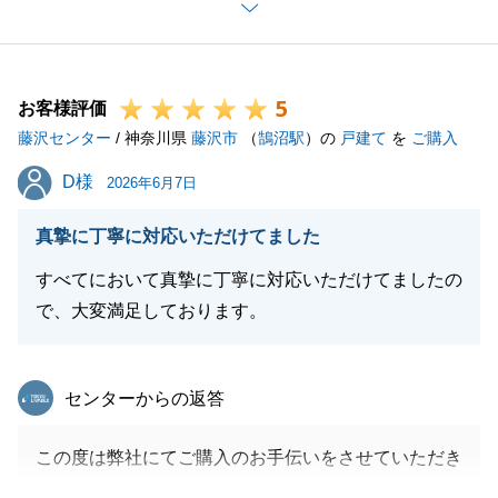
多大なるご協力をいただきましたこと感謝申し上げま
す。
今後も不動産のことでお困り事がございましたら、い
5
つでもお気軽にご連絡いただけましたら幸いです。
お客様評価
藤沢センター
引き続き、何卒よろしくお願い申し上げます。
/ 神奈川県
藤沢市
（
鵠沼駅
）の
戸建て
を
ご購入
D様
D様
2026年6月7日
閉じる
真摯に丁寧に対応いただけてました
すべてにおいて真摯に丁寧に対応いただけてましたの
で、大変満足しております。
東急リバブル
センターからの返答
この度は弊社にてご購入のお手伝いをさせていただき
まして、誠にありがとうございました。