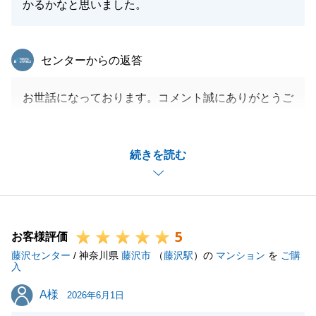
かるかなと思いました。
東急リバブル
センターからの返答
お世話になっております。コメント誠にありがとうご
ざいます。
今後ともよろしくお願いいたします。
続きを読む
閉じる
5
お客様評価
藤沢センター
/ 神奈川県
藤沢市
（
藤沢駅
）の
マンション
を
ご購
入
A様
A様
2026年6月1日