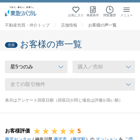
お気に入り
検索条件
閲覧履歴
メニュー
不動産売買・仲介トップ
店舗情報
お客様の声一覧
お客様の声一覧
売買
表示はアンケート回収日順（回収日が同じ場合は評価が高い順）
5
お客様評価
藤沢センター
/ 神奈川県
藤沢市
（
藤沢駅
）の
マンション
を
ご売