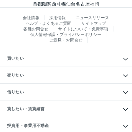
首都圏
関西
札幌
仙台
名古屋
福岡
会社情報
採用情報
ニュースリリース
ヘルプ・よくあるご質問
サイトマップ
各種お問合せ
サイトについて・免責事項
個人情報保護・プライバシーポリシー
ご意見・お問合せ
買いたい
マンションの購入
新築・分譲マンションの購入
売りたい
中古マンションの購入
一戸建ての購入
マンションの売却・査定
新築一戸建ての購入
一戸建ての売却・査定
借りたい
中古一戸建ての購入
土地の売却・査定
土地の購入
スピードAI査定
不動産購入の流れ
物件を借りる
不動産売却について
注目キーワード物件特集
オフィス・店舗の賃貸
貸したい・賃貸経営
不動産査定について
購入ガイド
借りるときの流れ
売却サービス
借りるガイド
不動産売却の流れ
無料賃料査定
多言語対応
不動産買換えの流れ
マンション賃料データ
投資用・事業用不動産
売却ガイド
賃貸管理プラン
English
繁体中文
簡体中文