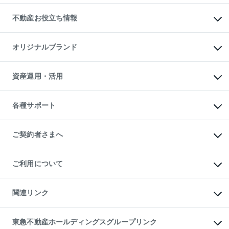
リロケーションについて
投資用不動産
貸すときの流れ
事業用不動産
不動産お役立ち情報
貸すガイド
マンション投資
投資用マンション
不動産AIアドバイザー Tellus Talk
マンション一棟
マンションライブラリー
オリジナルブランド
アパート経営
人気マンションランキング
アパート投資用物件
暮らしに役立つ不動産メディア

収益物件
当社売主リノベーションマンション
「Lnote」
ビル購入（ビル一棟）
一棟リノベーションマンション

資産運用・活用
不動産相場・不動産価格情報
投資用不動産の売却査定
L`GENTE（ルジェンテ）
不動産売却FAQ
事業用不動産の売却査定
区分リノベーションマンション

不動産コラム・ニュース
等価交換事業
海外不動産
Lideas（リディアス）
不動産用語集
不動産M&A
各種サポート
投資用一棟レジデンスWELL

不動産なんでもネット相談室
アセットマネジメント・出資
SQUARE（ウェルスクエア）
住まいの税金
不動産小口投資

シニア向けサポート
物件一括検索（購入＆賃貸）
LEGACIA（レガシア）
相続サポート
ご契約者さまへ
リフォームサポート
ご契約者さまサポートメニュー
ご紹介・再契約特典
ご利用について
入居者様専用-各種ご案内（賃貸）
東急こすもす会「こすもすWeb」
本人確認に関するお客様へのお願い
金融商品取引について
関連リンク
東急リバブル ソーシャルメディアポリシー
ご意見・お問い合わせ（金融商品取引専用の相談・お問い合わせ窓口）
すまいValue
保険募集におけるプライバシー・ポリシー
これからご結婚される方に東急百貨店のブライダルクラブ
東急不動産ホールディングスグループリンク
ダイレクトメール（郵送物）・Eメールなどの送付停止について
人材サービスのご用命は 東急リバブルスタッフ株式会社まで