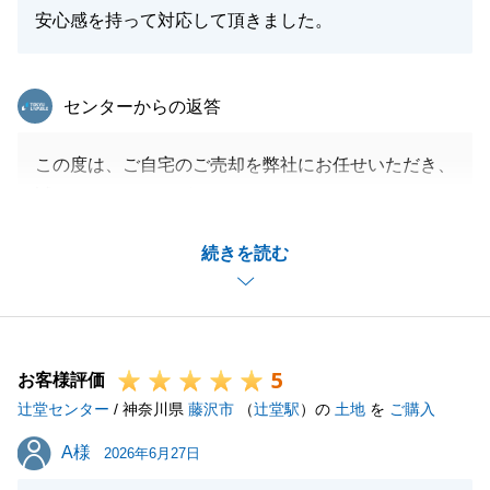
安心感を持って対応して頂きました。
東急リバブル
センターからの返答
この度は、ご自宅のご売却を弊社にお任せいただき、
誠にありがとうございました。
お電話にて重なるお打ち合わせのお時間をいただき、
続きを読む
A様にご満足いただけるご提案ができましたこと、私
どもとしても大変嬉しく思っております。
無事にお取引を完了できましたのも、ひとえにA様の
ご協力のおかげでございます。
5
改めて感謝申し上げます。
お客様評価
辻堂センター
今後も不動産のことで何かお困り事やご相談がござい
/ 神奈川県
藤沢市
（
辻堂駅
）の
土地
を
ご購入
ましたら、いつでもお気軽にお声がけいただけますと
A様
A様
2026年6月27日
幸いです。