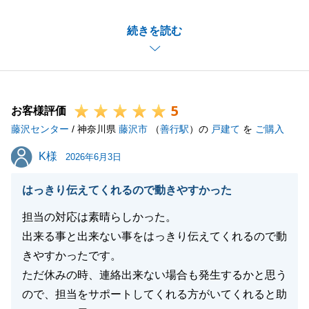
また、お忙しい中、アンケートのご回答もありがとう
続きを読む
ございます。
購入申込を頂いてからお引き渡しまで様々なことがあ
り、ご心配をおかけしたこともあったかと思います
が、最後までお付き合い頂きまして本当にありがとう
5
ございました。
お客様評価
藤沢センター
今後もまた何かお力添えできることがございました
/ 神奈川県
藤沢市
（
善行駅
）の
戸建て
を
ご購入
ら、是非お気軽にお声掛けくださいませ。
K様
K様
2026年6月3日
引き続き、弊社を末永くご愛顧を賜りますよう、お願
い申し上げます。
はっきり伝えてくれるので動きやすかった
Ｄ様のご健康とご多幸をお祈り申し上げます。
担当の対応は素晴らしかった。
出来る事と出来ない事をはっきり伝えてくれるので動
きやすかったです。
閉じる
ただ休みの時、連絡出来ない場合も発生するかと思う
ので、担当をサポートしてくれる方がいてくれると助