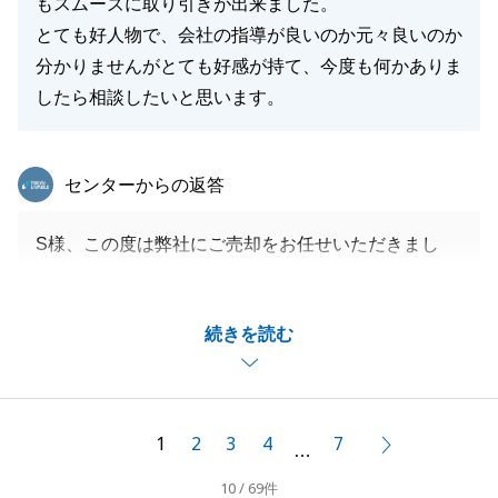
もスムーズに取り引きが出来ました。
とても好人物で、会社の指導が良いのか元々良いのか
分かりませんがとても好感が持て、今度も何かありま
したら相談したいと思います。
東急リバブル
センターからの返答
S様、この度は弊社にご売却をお任せいただきまし
て、誠にありがとうございました。
ご契約からお引渡しに至るまで、S様には多大なるご
続きを読む
協力をいただきましたことを感謝申し上げます。
お住み替え先ではカフェを開業されるとのことでした
ので、是非お伺いさせていただければ幸いです。
今後とも、何卒よろしくお願い申し上げます。
1
2
3
4
7
次へ
…
10 / 69件