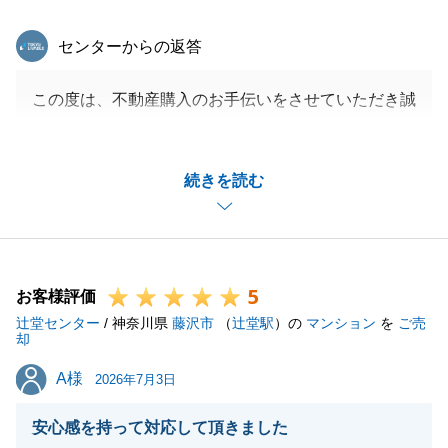
東急リバブル
センターからの返答
この度は、不動産購入のお手伝いをさせていただき誠
にありがとうございます。
I様のご協力のお陰でご契約～ご決済までスムーズな
続きを読む
お取引を行うことができました。
素敵なお家が建つこと待ち遠しいですね。
I様の益々のご活躍をお祈り申し上げます。
5
お客様評価
辻堂センター
/ 神奈川県
藤沢市
（
辻堂駅
）の
マンション
を
ご売
閉じる
却
A様
A様
2026年7月3日
安心感を持って対応して頂きました