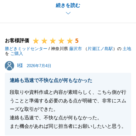
続きを読む
ができました。
不動産の事でご相談がありましたら、いつでもお気軽
にご連絡下さい。
今後とも、宜しくお願いいたします。
5
お客様評価
勝どきミッドセンター
/ 神奈川県
藤沢市
（
片瀬江ノ島駅
）の
土地
を
ご購入
閉じる
I様
I様
2026年7月4日
連絡も迅速で不快な点が何もなかった
段取りや資料作成と内容が素晴らしく、こちら側が行
うことと準備する必要のある点が明確で、非常にスム
ーズな取引ができた。
連絡も迅速で、不快な点が何もなかった。
また機会があれば同じ担当者にお願いしたいと思う。