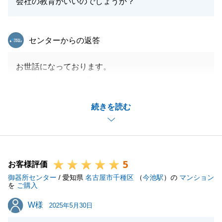
会社の教育がいいのでしょうか？
今後とも何卒よろしくお願い申し上げます。
東急リバブル
センターからの返答
閉じる
お世話になっております。
この度は弊社にてお取引をいただき、誠にありがとう
ございます。
続きを読む
ご相談をいただいてから決済・引渡に至るまで、常に
ご丁寧にご対応をいただき、重ねて感謝申し上げま
す。
お取引内容について、ご満足いただけたことを大変う
5
れしく思います。
お客様評価
御器所センター
今回ご相談いただいたご縁を大切にし、今後もK様の
/ 愛知県
名古屋市千種区
（
今池駅
）の
マンション
を
ご購入
お役に立てるよう取り組んでまいります。
W様
W様
不動産についてのお困りごとがありましたら、どんな
2025年5月30日
些細なことでもお気軽にご相談ください。