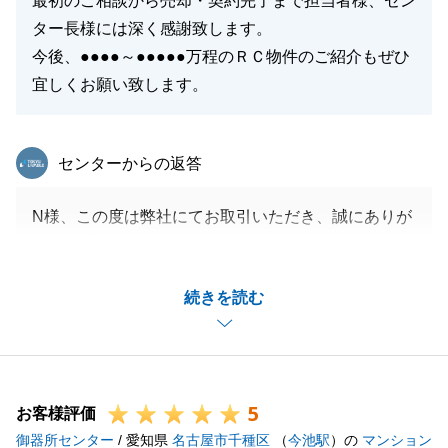
最初のご相談から売却・契約完了まで担当者様、セン
ター長様には深く感謝致します。
今後、●●●●～●●●●●万程のＲＣ物件のご紹介もぜひ
宜しくお願い致します。
東急リバブル
センターからの返答
N様、この度は弊社にてお取引いただき、誠にありが
とうございました。
また、励みになるお言葉もいただきまして、大変嬉し
続きを読む
く存じます。
今回のお取引を皮切りに、N様の更なる事業拡大の一
助となれますよう頑張りますので、引き続き、ご愛顧
いただけますと幸いです。
5
今後ともどうぞ宜しくお願い致します。
お客様評価
御器所センター
/ 愛知県
名古屋市千種区
（
今池駅
）の
マンション