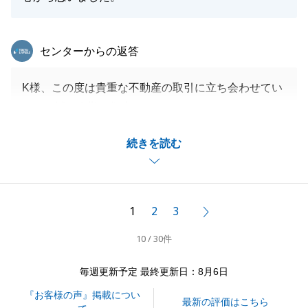
東急リバブル
センターからの返答
K様、この度は貴重な不動産の取引に立ち会わせてい
ただき誠に有難う御座います。
お褒めのお言葉いただき大変恐縮で御座います。
続きを読む
初心を忘れず常にお客様の立場で対応させていただき
ます。
今後とも宜しくお願いいたします。
1
2
3
次へ
10 / 30件
閉じる
毎週更新予定 最終更新日：8月6日
『お客様の声』掲載につい
最新の評価はこちら