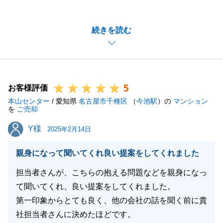
まして有難うございました。
N様にはご契約関係書類のご準備など迅速にご対応頂
続きを読む
き大変感謝しております。
今後ともご相談事がございましたらお気軽にご相談頂
けますと大変嬉しく存じます。
5
お客様評価
本山センター
/ 愛知県
名古屋市千種区
（
今池駅
）の
マンション
閉じる
を
ご売却
Y様
Y様
2025年2月14日
親身になって聞いてくれ良い提案をしてくれました
担当者さんが、こちらの抱える問題などを親身になっ
て聞いてくれ、良い提案をしてくれました。
第一印象からとても良く、他の会社の話を聞く前に貴
社担当者さんに決めたほどです。