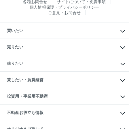
各種お問合せ
サイトについて・免責事項
個人情報保護・プライバシーポリシー
ご意見・お問合せ
買いたい
マンションの購入
新築・分譲マンションの購入
売りたい
中古マンションの購入
一戸建ての購入
マンションの売却・査定
新築一戸建ての購入
一戸建ての売却・査定
借りたい
中古一戸建ての購入
土地の売却・査定
土地の購入
スピードAI査定
不動産購入の流れ
物件を借りる
不動産売却について
注目キーワード物件特集
オフィス・店舗の賃貸
貸したい・賃貸経営
不動産査定について
購入ガイド
借りるときの流れ
売却サービス
借りるガイド
不動産売却の流れ
無料賃料査定
多言語対応
不動産買換えの流れ
マンション賃料データ
投資用・事業用不動産
売却ガイド
賃貸管理プラン
English
繁体中文
簡体中文
リロケーションについて
投資用不動産
貸すときの流れ
事業用不動産
不動産お役立ち情報
貸すガイド
マンション投資
投資用マンション
不動産AIアドバイザー Tellus Talk
マンション一棟
マンションライブラリー