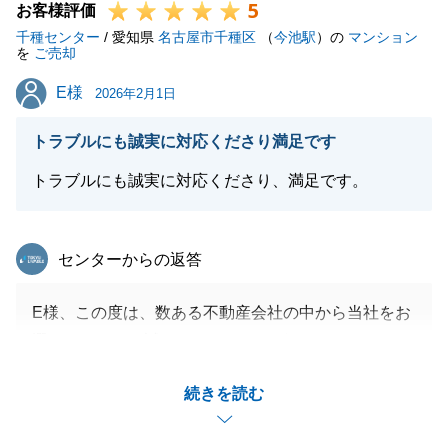
5
お客様評価
千種センター
/ 愛知県
名古屋市千種区
（
今池駅
）の
マンション
を
ご売却
E様
E様
2026年2月1日
トラブルにも誠実に対応くださり満足です
トラブルにも誠実に対応くださり、満足です。
東急リバブル
センターからの返答
E様、この度は、数ある不動産会社の中から当社をお
選びいただき、誠にありがとうございました。
今回のご契約にあたっては、稀に見る困難な事案もご
続きを読む
ざいましたが、関係各所との協議を重ね、無事にご成
約へと至ることができました。これもひとえに、E様