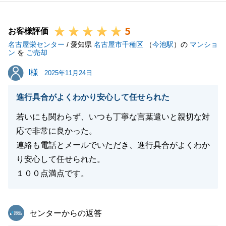
のご理解とご協力があったからこそと、心より感謝し
ております。
5
今後とも、不動産の売買に関して何かお役に立てるこ
お客様評価
名古屋栄センター
とがございましたら、精一杯お手伝いさせていただき
/ 愛知県
名古屋市千種区
（
今池駅
）の
マンショ
ン
を
ご売却
ます。ぜひお気軽にご相談いただけますと幸いです。
I様
I様
この度はご成約、誠におめでとうございます。
2025年11月24日
進行具合がよくわかり安心して任せられた
若いにも関わらず、いつも丁寧な言葉遣いと親切な対
閉じる
応で非常に良かった。
連絡も電話とメールでいただき、進行具合がよくわか
り安心して任せられた。
１００点満点です。
東急リバブル
センターからの返答