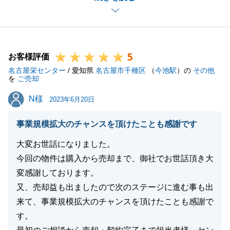
に入っていただける物件をご紹介できてうれしく思い
ます。
契約後、私が体調を崩してしまいお引渡しに立ち会う
5
ことができず申し訳ございませんでした。
お客様評価
名古屋栄センター
これからもお困りごとなどございましたらお気軽にご
/ 愛知県
名古屋市千種区
（
今池駅
）の
その他
を
ご売却
連絡くださいませ。
N様
N様
今後とも東急リバブルをご愛顧の程、よろしくお願い
2023年6月20日
致します。
事業規模拡大のチャンスを頂けたことも感謝です
大変お世話になりました。
今回の物件は購入から売却まで、御社でお世話頂き大
閉じる
変感謝しております。
又、売却益も出ましたので次のステージに進む事も出
来て、事業規模拡大のチャンスを頂けたことも感謝で
す。