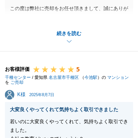
この度は弊社に売却をお任せ頂きまして、誠にありが
とうございました。
また、「100点満点」という評価を賜り、大変嬉し
続きを読む
く、身の引き締まる思いでございます。
I様からお褒めいただきました「丁寧な言葉遣いと親
切な対応」、そして「電話とメールでの連絡」を、今
後もお客様に提供できるよう努めてまいります。
5
登記の件では複雑な内容にもかかわらず、I様には多
お客様評価
千種センター
大なるご理解とご協力をいただき、心より感謝申し上
/ 愛知県
名古屋市千種区
（
今池駅
）の
マンション
を
ご売却
げます。
K様
K様
I様のご協力なくして、この度の円滑なお取引を完了
2025年8月7日
することはできませんでした。改めて、御礼申し上げ
大変良くやってくれて気持ちよく取引できました
ます。
今後、不動産のことでお困りのことやご相談がござい
若いのに大変良くやってくれて、気持ちよく取引でき
ましたら、どのようなことでもお気軽にお問い合わせ
ました。
ください。