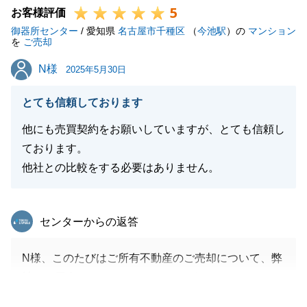
5
お客様評価
御器所センター
/ 愛知県
名古屋市千種区
（
今池駅
）の
マンション
を
ご売却
閉じる
N様
N様
2025年5月30日
とても信頼しております
他にも売買契約をお願いしていますが、とても信頼し
ております。
他社との比較をする必要はありません。
東急リバブル
センターからの返答
N様、このたびはご所有不動産のご売却について、弊
社をご用命いただきありがとうございました。
N様とのお取引については、今回３回目となりまし