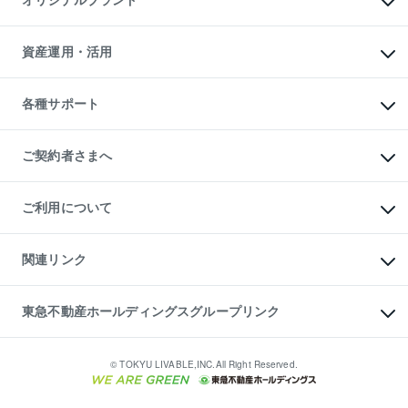
オリジナルブランド
アパート経営
人気マンションランキング
アパート投資用物件
暮らしに役立つ不動産メディア

収益物件
当社売主リノベーションマンション
「Lnote」
ビル購入（ビル一棟）
一棟リノベーションマンション

資産運用・活用
不動産相場・不動産価格情報
投資用不動産の売却査定
L`GENTE（ルジェンテ）
不動産売却FAQ
事業用不動産の売却査定
区分リノベーションマンション

不動産コラム・ニュース
等価交換事業
海外不動産
Lideas（リディアス）
不動産用語集
不動産M&A
各種サポート
投資用一棟レジデンスWELL

不動産なんでもネット相談室
アセットマネジメント・出資
SQUARE（ウェルスクエア）
住まいの税金
不動産小口投資

シニア向けサポート
物件一括検索（購入＆賃貸）
LEGACIA（レガシア）
相続サポート
ご契約者さまへ
リフォームサポート
ご契約者さまサポートメニュー
ご紹介・再契約特典
ご利用について
入居者様専用-各種ご案内（賃貸）
東急こすもす会「こすもすWeb」
本人確認に関するお客様へのお願い
金融商品取引について
関連リンク
東急リバブル ソーシャルメディアポリシー
ご意見・お問い合わせ（金融商品取引専用の相談・お問い合わせ窓口）
すまいValue
保険募集におけるプライバシー・ポリシー
これからご結婚される方に東急百貨店のブライダルクラブ
東急不動産ホールディングスグループリンク
ダイレクトメール（郵送物）・Eメールなどの送付停止について
人材サービスのご用命は 東急リバブルスタッフ株式会社まで
宅地建物取引業者の皆様へ
東北の逸品を贈ります 東北すぐれものセレクション
東急不動産
民泊の開業・運営のご相談は「ReINN株式会社」まで
東急コミュニティー
© TOKYU LIVABLE,INC.All Right Reserved.
東急リバブル
東急住宅リース
学生情報センター（ナジック）