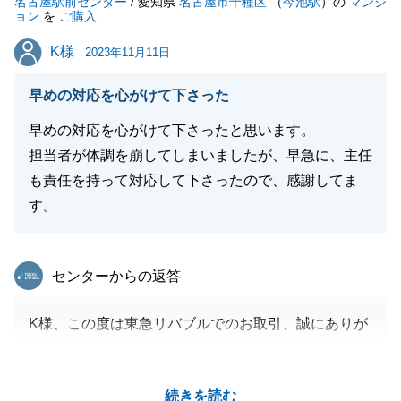
名古屋駅前センター
/ 愛知県
名古屋市千種区
（
今池駅
）の
マンシ
閉じる
ョン
を
ご購入
K様
K様
2023年11月11日
早めの対応を心がけて下さった
早めの対応を心がけて下さったと思います。
担当者が体調を崩してしまいましたが、早急に、主任
も責任を持って対応して下さったので、感謝してま
す。
東急リバブル
センターからの返答
K様、この度は東急リバブルでのお取引、誠にありが
とうございました。
当初お問合せ頂いた物件が惜しくも契約予定となって
続きを読む
いしまいましたが、何度もご案内させて頂きK様の気