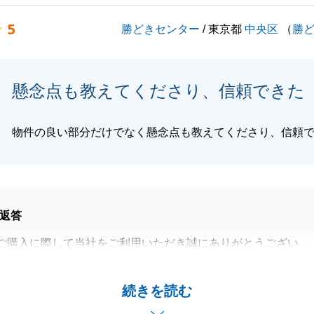
願い申し上げます。
5
勝どきセンター
/ 東京都
中央区
（
勝
閉じる
懸念点も教えてくださり、信頼できた
物件の良い部分だけでなく懸念点も教えてくださり、信頼
返答
ご購入に際して当社をご利用いただき誠にありがとうござい
者の異動によりご不便をお掛けしてしまいましたが、
続きを読む
速にご対応頂き感謝しております。