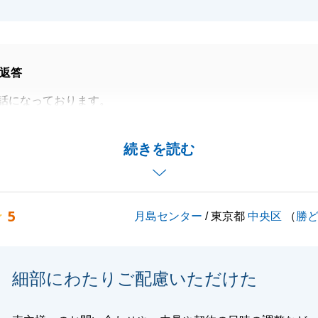
返答
話になっております。
ご利用いただきまして誠にありがとうございます。
は他エリアの賃貸物件からになりますが、このように売却や
続きを読む
でお手伝いが出来て、大変うれしく思います。
ぬ点も多かったと思いますが、このような良いお取り引きが
のご協力、意思決定の速さにあったかと思います。
5
月島センター
/ 東京都
中央区
（
勝
がとうございました。
困りごとがでた際にはお気軽にお声がけください。引続きよ
たします。
細部にわたりご配慮いただけた