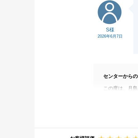
S様
すよう、心より
また何かお困り
感覚でお気軽に
S様
今後とも末永い
2026年6月7日
センターからの
この度は、月島
スムーズにお買
り、お手続きの
改めて感謝申し
今回のお買換え
思います。