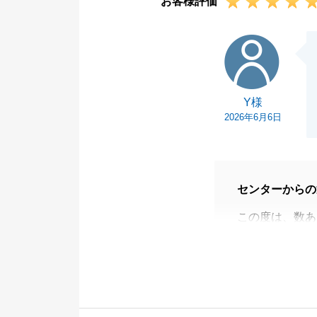
お客様評価
今後も何かござ
下さいませ。
Y様
今後とも宜しく
Y様
2026年6月6日
センターからの
この度は、数あ
とうございまし
こちらからのご
います。
今後もお困りの
ご遠慮なくお申