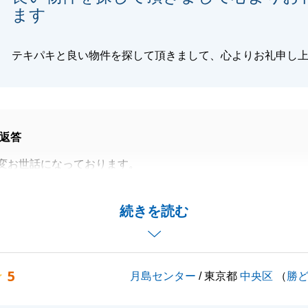
ます
テキパキと良い物件を探して頂きまして、心よりお礼申し
返答
変お世話になっております。
いメッセージをいただき本当にありがとうございます。
物件とのご縁を繋ぐことができ、私も胸がいっぱいです。
続きを読む
こうして大切な2回目のご不動産の件で、私にお声がけいた
何より嬉しく、営業冥利に尽きます。
摯に向き合ってくださったおかげで、今回も素晴らしいお取
5
月島センター
/ 東京都
中央区
（
勝
。
ご生活が、G様にとってより豊かで素晴らしいものとなりま