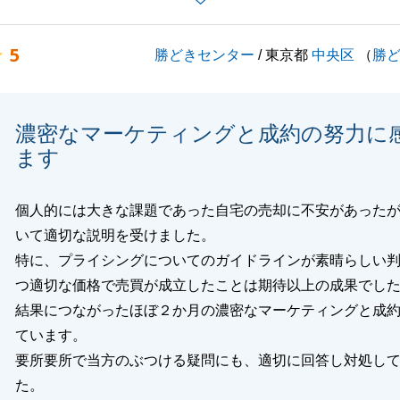
のことがございましたらご相談いただけますと幸いです。
願い申し上げます。
5
勝どきセンター
/ 東京都
中央区
（
勝
閉じる
濃密なマーケティングと成約の努力に
ます
個人的には大きな課題であった自宅の売却に不安があった
いて適切な説明を受けました。
特に、プライシングについてのガイドラインが素晴らしい
つ適切な価格で売買が成立したことは期待以上の成果でし
結果につながったほぼ２か月の濃密なマーケティングと成
ています。
要所要所で当方のぶつける疑問にも、適切に回答し対処し
た。