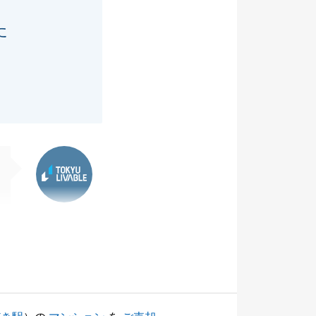
た
東急リバブル