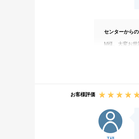
センターからの
M様、大変お世
この度は弊社を
M様との出会い
お住み替え先ま
私としては至ら
できたのはＭ様
お客様評価
改めましてあり
今後もなにかお
T様
ろしくお願いい
T様