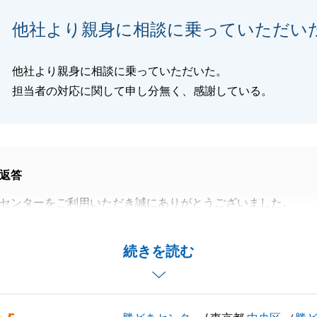
お祈り申し上げます。
他社より親身に相談に乗っていただい
事やご相談がございましたら、いつでも「主治医」のような
ご連絡下さい。
お付き合いをよろしくお願いいたします。
他社より親身に相談に乗っていただいた。
担当者の対応に関して申し分無く、感謝している。
閉じる
返答
センターをご利用いただき誠にありがとうございました。
換えいただけましたのも貴重なお時間を割いていただいた
ご協力をいただけたことが大きな要因と思います。
続きを読む
上げます。
に於いて少しでもお力添えが出来ておりましたら大変嬉しく