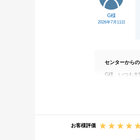
G様
2026年7月11日
センターからの
G様、いつも大
この度は、温か
無事にステキな
1回目に続き、
だけたことが、
G様がいつも真
お客様評価
引になりました
新しい物件での