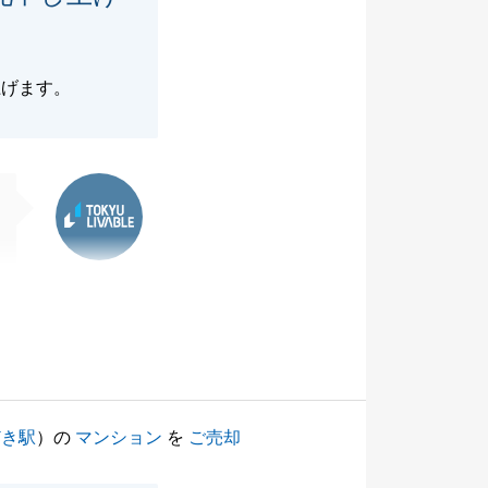
上げます。
東急リバブル
どき駅
）の
マンション
を
ご売却