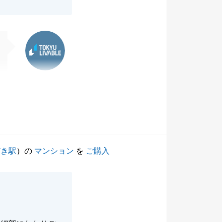
東急リバブル
どき駅
）の
マンション
を
ご購入