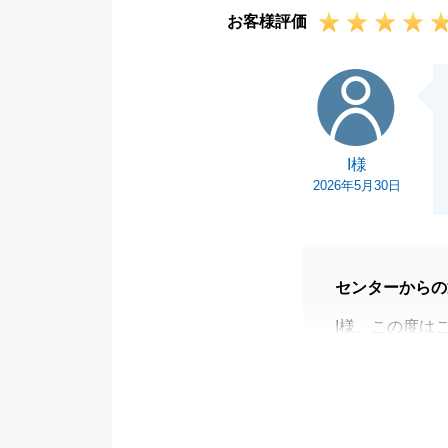
お客様評価
I様
I様
2026年5月30日
センターからの
I様、この度は
ました。
I様にはお打ち
またローンのお
引き続き、ご売