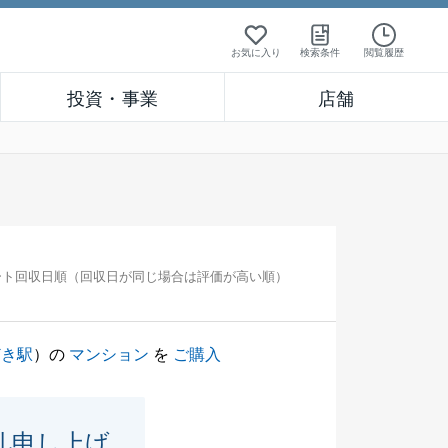
お気に入り
検索条件
閲覧履歴
投資・事業
店舗
ート回収日順（回収日が同じ場合は評価が高い順）
どき駅
）の
マンション
を
ご購入
礼申し上げ