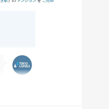
どき駅
）の
マンション
を
ご売却
東急リバブル