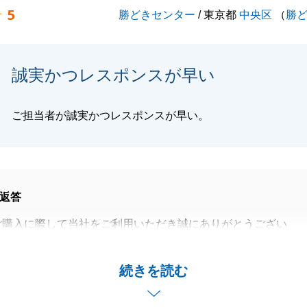
5
勝どきセンター
/ 東京都
中央区
（
勝
閉じる
誠実かつレスポンスが早い
ご担当者が誠実かつレスポンスが早い。
返答
ご購入に際して当社をご利用いただき誠にありがとうござい
合わせや現地確認で何度も足を運んで頂き、
続きを読む
手続きについても迅速にご対応頂き感謝しております。
却のサポートをさせて頂きますので、