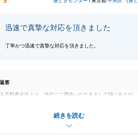
5
勝どきセンター
/ 東京都
中央区
（
勝
いましたら些細なことでも構いませんので、お気軽にご連絡
お願い申し上げます。
迅速で真摯な対応を頂きました
丁寧かつ迅速で真摯な対応を頂きました。
閉じる
返答
る不動産会社より、当社にご用命いただきまして誠にありが
た。
依頼に対して、Ｙ様がいつも迅速に対応頂いたおかげでござ
続きを読む
ことがございましたら、いつでもお力になりますので、
し付けください。よろしくお願い申し上げます。