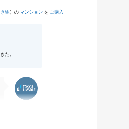
どき駅
）の
マンション
を
ご購入
できた。
東急リバブル