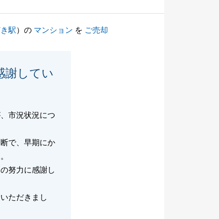
どき駅
）の
マンション
を
ご売却
感謝してい
が、市況状況につ
判断で、早期にか
た。
約の努力に感謝し
ていただきまし