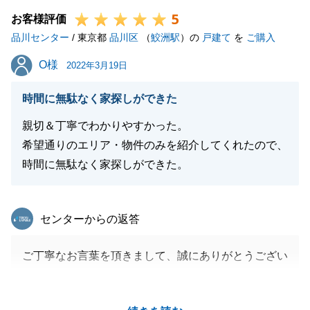
5
けをいただけましたら幸いです。
お客様評価
品川センター
今後とも、どうぞよろしくお願いいたします。
/ 東京都
品川区
（
鮫洲駅
）の
戸建て
を
ご購入
O様
O様
2022年3月19日
閉じる
時間に無駄なく家探しができた
親切＆丁寧でわかりやすかった。
希望通りのエリア・物件のみを紹介してくれたので、
時間に無駄なく家探しができた。
東急リバブル
センターからの返答
ご丁寧なお言葉を頂きまして、誠にありがとうござい
ます。
お時間のない中、ローン手続き等ご無理をさせてしま