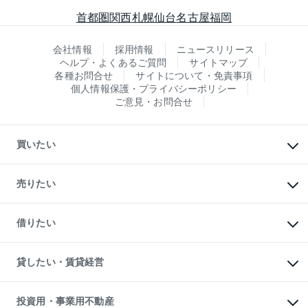
首都圏
関西
札幌
仙台
名古屋
福岡
会社情報
採用情報
ニュースリリース
ヘルプ・よくあるご質問
サイトマップ
各種お問合せ
サイトについて・免責事項
個人情報保護・プライバシーポリシー
ご意見・お問合せ
買いたい
マンションの購入
新築・分譲マンションの購入
売りたい
中古マンションの購入
一戸建ての購入
マンションの売却・査定
新築一戸建ての購入
一戸建ての売却・査定
借りたい
中古一戸建ての購入
土地の売却・査定
土地の購入
スピードAI査定
不動産購入の流れ
物件を借りる
不動産売却について
注目キーワード物件特集
オフィス・店舗の賃貸
貸したい・賃貸経営
不動産査定について
購入ガイド
借りるときの流れ
売却サービス
借りるガイド
不動産売却の流れ
無料賃料査定
多言語対応
不動産買換えの流れ
マンション賃料データ
投資用・事業用不動産
売却ガイド