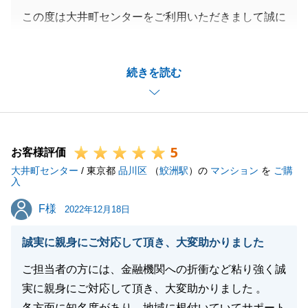
この度は大井町センターをご利用いただきまして誠に
ありがとうございました。
S様のお住まい探しのお手伝いができ、お役に立てた
続きを読む
こと大変光栄に思います。
また、M様には色々とご協力いただき、M様のおかげ
でご契約からご決済までスムーズに進めることが出来
ました。
5
大変感謝をしております。
お客様評価
大井町センター
またお困りのことがございましたらお気軽にご相談い
/ 東京都
品川区
（
鮫洲駅
）の
マンション
を
ご購
入
ただけますと幸いです。
F様
F様
2022年12月18日
誠実に親身にご対応して頂き、大変助かりました
閉じる
ご担当者の方には、金融機関への折衝など粘り強く誠
実に親身にご対応して頂き、大変助かりました 。
各方面に知名度があり、地域に根付いていてサポート