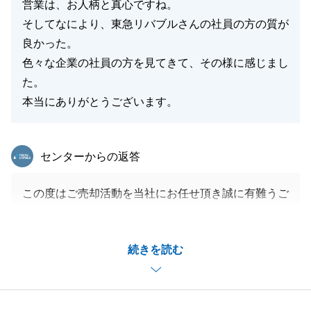
営業は、お人柄と真心ですね。
そしてなにより、東急リバブルさんの社員の方の質が
良かった。
色々な企業の社員の方を見てきて、その様に感じまし
た。
本当にありがとうございます。
東急リバブル
センターからの返答
この度はご売却活動を当社にお任せ頂き誠に有難うご
ざいました。
お嬢様からご紹介頂いた当初は、遠方でお会いできる
続きを読む
機会も少ないので不手際が無いようにとドキドキして
おりましたが、無事にご所有不動産のお引渡を終える
ことができホッとしております。
何かございましたら、いつでもお気兼ねなく、お声掛