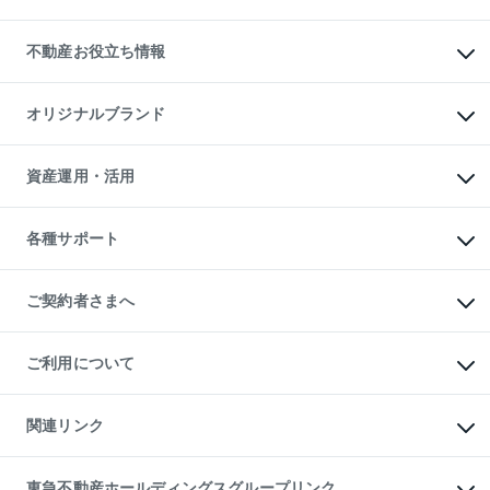
賃貸管理プラン
English
繁体中文
簡体中文
リロケーションについて
投資用不動産
貸すときの流れ
事業用不動産
不動産お役立ち情報
貸すガイド
マンション投資
投資用マンション
不動産AIアドバイザー Tellus Talk
マンション一棟
マンションライブラリー
オリジナルブランド
アパート経営
人気マンションランキング
アパート投資用物件
暮らしに役立つ不動産メディア

収益物件
当社売主リノベーションマンション
「Lnote」
ビル購入（ビル一棟）
一棟リノベーションマンション

資産運用・活用
不動産相場・不動産価格情報
投資用不動産の売却査定
L`GENTE（ルジェンテ）
不動産売却FAQ
事業用不動産の売却査定
区分リノベーションマンション

不動産コラム・ニュース
等価交換事業
海外不動産
Lideas（リディアス）
不動産用語集
不動産M&A
各種サポート
投資用一棟レジデンスWELL

不動産なんでもネット相談室
アセットマネジメント・出資
SQUARE（ウェルスクエア）
住まいの税金
不動産小口投資

シニア向けサポート
物件一括検索（購入＆賃貸）
LEGACIA（レガシア）
相続サポート
ご契約者さまへ
リフォームサポート
ご契約者さまサポートメニュー
ご紹介・再契約特典
ご利用について
入居者様専用-各種ご案内（賃貸）
東急こすもす会「こすもすWeb」
本人確認に関するお客様へのお願い
金融商品取引について
関連リンク
東急リバブル ソーシャルメディアポリシー
ご意見・お問い合わせ（金融商品取引専用の相談・お問い合わせ窓口）
すまいValue
保険募集におけるプライバシー・ポリシー
これからご結婚される方に東急百貨店のブライダルクラブ
東急不動産ホールディングスグループリンク
ダイレクトメール（郵送物）・Eメールなどの送付停止について