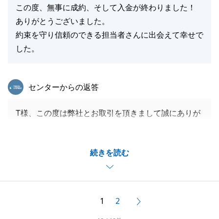
この度、無事に成約、そして入金が終わりました！
ありがとうございました。
約束を守り信頼のできる担当者さんに出会えて幸せで
した。
東急リバブル
センターからの返答
T様、この度は弊社とお取引を頂きまして誠にありが
とうございました。
今回の売却におきましては、相場より高値でのチャレ
続きを読む
ンジからスタートをさせて頂きましたが、T様の土地
の場所を非常に気に入ってくださるお客様が見つか
り、良い条件で成約が出来ました事、大変嬉しく思い
ます。
1
2
次へ
不動産売買は気に入ってくださるお客様が1組見つか