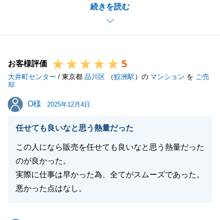
続きを読む
いただき大変感謝です。
最後まで誠心誠意、対応させていただきます。
引き続きよろしくお願い申し上げます。
5
お客様評価
大井町センター
/ 東京都
品川区
（
鮫洲駅
）の
マンション
を
ご売
閉じる
却
O様
O様
2025年12月4日
任せても良いなと思う熱量だった
この人になら販売を任せても良いなと思う熱量だった
のが良かった。
実際に仕事は早かった為、全てがスムーズであった。
悪かった点はなし。