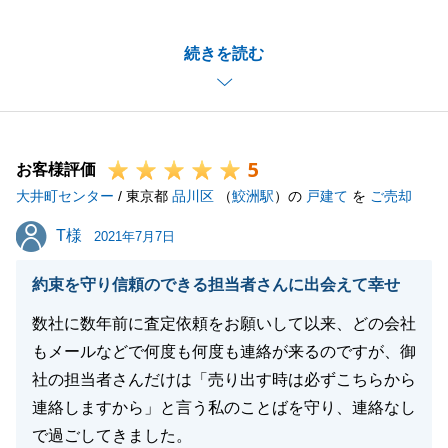
うございました。
また、何かございましたら、お気軽にお申し付けくだ
続きを読む
さいませ。
よろしくお願いいたします。
5
お客様評価
閉じる
大井町センター
/ 東京都
品川区
（
鮫洲駅
）の
戸建て
を
ご売却
T様
T様
2021年7月7日
約束を守り信頼のできる担当者さんに出会えて幸せ
数社に数年前に査定依頼をお願いして以来、どの会社
もメールなどで何度も何度も連絡が来るのですが、御
社の担当者さんだけは「売り出す時は必ずこちらから
連絡しますから」と言う私のことばを守り、連絡なし
で過ごしてきました。