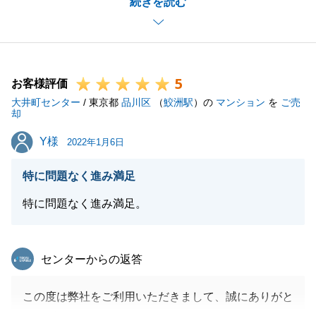
続きを読む
いました。
至らないことも多々あったと思いますが、社員一同よ
り精進していきたいと思います。
今後ともご指導のほど宜しくお願いいたします。
5
お客様評価
大井町センター
/ 東京都
品川区
（
鮫洲駅
）の
マンション
を
ご売
却
閉じる
Y様
Y様
2022年1月6日
特に問題なく進み満足
特に問題なく進み満足。
東急リバブル
センターからの返答
この度は弊社をご利用いただきまして、誠にありがと