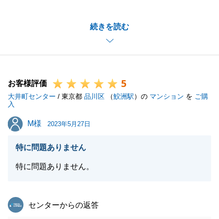
とうございます。
I様のお役に立てたことを大変嬉しく思います。
続きを読む
ここまで特に大きなトラブルも無く、スムーズにご決
済をまで進められたことも、偏にI様が多々ご協力い
ただいたからこそと思っております。
重ねて御礼申し上げます。
5
今後も何かございましたら、ぜひお力添えできればと
お客様評価
大井町センター
存じますので、ぜひお気軽にご相談いただけますと幸
/ 東京都
品川区
（
鮫洲駅
）の
マンション
を
ご購
入
いです。
M様
M様
今後とも東急リバブルをご愛顧の程、よろしくお願い
2023年5月27日
します。
特に問題ありません
特に問題ありません。
閉じる
東急リバブル
センターからの返答