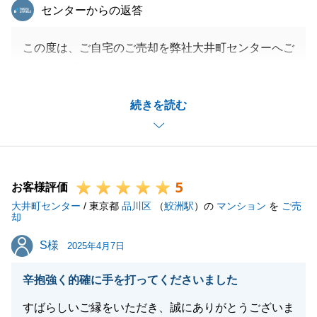
東急リバブル
センターからの返答
この度は、ご自宅のご売却を弊社大井町センターへご
依頼頂き誠にありがとうございました。
6月にご相談を頂いてから約5か月間お付き合い頂き
続きを読む
お世話になりました。
引き続き、お住まい事で何かございましたらお気軽に
ご連絡下さい。引き続き宜しくお願いいたします。
5
お客様評価
大井町センター
/ 東京都
品川区
（
鮫洲駅
）の
マンション
を
ご売
閉じる
却
S様
S様
2025年4月7日
辛抱強く的確に手を打ってくださいました
すばらしいご縁をいただき、誠にありがとうございま