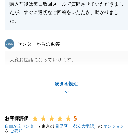
購入前後は毎日数回メールで質問させていただきまし
たが、すぐに適切なご回答をいただき、助かりまし
た。
東急リバブル
センターからの返答
大変お世話になっております。
この度は、新居のご購入誠におめでとうございます。
また、大変励みになる温かいコメントをいただき、心
続きを読む
より御礼申し上げます。
初めての物件見学やご購入ということで、ご不安なこ
ともたくさんあったかと存じます。
その中で私を信頼し、大切なマイホーム選びをお任せ
5
いただけたことは、担当者としてこれ以上ない喜びで
お客様評価
自由が丘センター
す。
/ 東京都
目黒区
（
都立大学駅
）の
マンション
を
ご売却