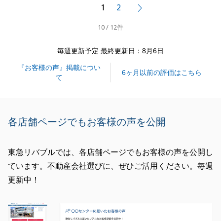
T様が海外居住中ということもあり、販売活動に対し
1
2
次へ
てご不安もあったかと思いますが、
10 / 12件
お忙しい中、何度もお打ち合わせをさせていただき非
常に助かりました。
毎週更新予定 最終更新日：8月6日
また何か不動産に関することでお困りのことがござい
『お客様の声』掲載につい
ましたらお気軽にお申し付けください。
6ヶ月以前の評価はこちら
て
引き続き、何卒よろしくお願いいたします。
各店舗ページでもお客様の声を公開
閉じる
東急リバブルでは、各店舗ページでもお客様の声を公開し
ています。不動産会社選びに、ぜひご活用ください。毎週
更新中！