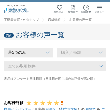
お気に入り
検索条件
閲覧履歴
メニュー
不動産売買・仲介トップ
店舗情報
お客様の声一覧
お客様の声一覧
売買
表示はアンケート回収日順（回収日が同じ場合は評価が高い順）
5
お客様評価
自由が丘センター
/ 東京都
目黒区
（
都立大学駅
）の
戸建て
を
ご