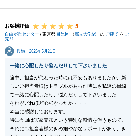
期成約となり私も大変嬉しく思います。
大切な資産のご売却という人生の大きな節目におい
て、私を信頼し、すべてをお任せいただけたことは、
5
不動産冥利に尽きるお仕事でございました。
お客様評価
自由が丘センター
お預かりさせて頂いた物件の魅力を最大限に評価して
/ 東京都
目黒区
（
都立大学駅
）の
戸建て
を
ご
売却
くれる買主様とご縁が結べましたことが何よりも嬉し
N様
N様
く思います。
2026年5月21日
また、今回のお取引に限らず、今後も不動産のことで
一緒に心配したり悩んだりして下さいました
お困り事がございましたら、いつでも「身近な相談相
手」としてお声がけいただけますと幸いです。
途中、担当が代わった時には不安もありましたが、新
この度は、ありがとうございました。
しいご担当者様はトラブルがあった時にも私達の目線
重ねて御礼申し上げます。
で一緒に心配したり、悩んだりして下さいました。
引き続きどうぞ宜しくお願いいたします。
それがどれほど心強かったか・・・。
本当に感謝しております。
特に今回は実家売却という特別な感情を伴うもので、
それにも担当者様のきめ細やかなサポートがあり、き
閉じる