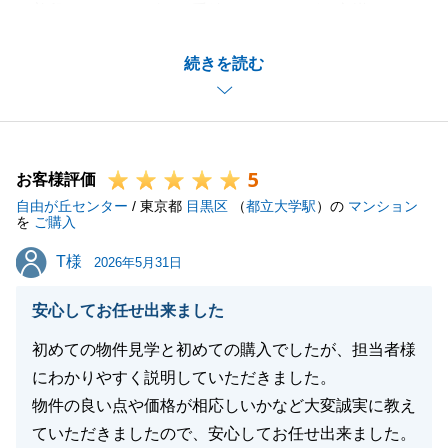
普段からスムーズにお手続きができればと心掛けてお
りますので、ご満足いただけて何よりでございます。
続きを読む
今後何かお困り事がございましたらお気軽にご連絡下
さい。
引き続きどうぞよろしくお願い致します。
5
お客様評価
自由が丘センター
/ 東京都
目黒区
（
都立大学駅
）の
マンション
閉じる
を
ご購入
T様
T様
2026年5月31日
安心してお任せ出来ました
初めての物件見学と初めての購入でしたが、担当者様
にわかりやすく説明していただきました。
物件の良い点や価格が相応しいかなど大変誠実に教え
ていただきましたので、安心してお任せ出来ました。