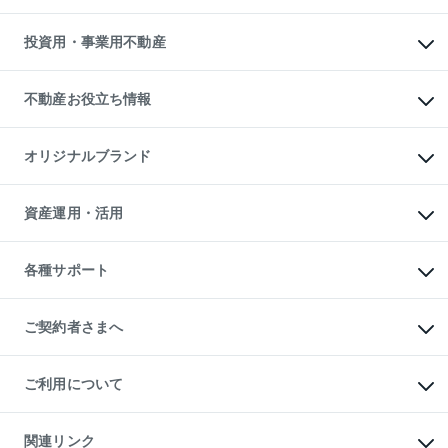
売却サービス
借りるガイド
不動産売却の流れ
無料賃料査定
多言語対応
不動産買換えの流れ
マンション賃料データ
投資用・事業用不動産
売却ガイド
賃貸管理プラン
English
繁体中文
簡体中文
リロケーションについて
投資用不動産
貸すときの流れ
事業用不動産
不動産お役立ち情報
貸すガイド
マンション投資
投資用マンション
不動産AIアドバイザー Tellus Talk
マンション一棟
マンションライブラリー
オリジナルブランド
アパート経営
人気マンションランキング
アパート投資用物件
暮らしに役立つ不動産メディア

収益物件
当社売主リノベーションマンション
「Lnote」
ビル購入（ビル一棟）
一棟リノベーションマンション

資産運用・活用
不動産相場・不動産価格情報
投資用不動産の売却査定
L`GENTE（ルジェンテ）
不動産売却FAQ
事業用不動産の売却査定
区分リノベーションマンション

不動産コラム・ニュース
等価交換事業
海外不動産
Lideas（リディアス）
不動産用語集
不動産M&A
各種サポート
投資用一棟レジデンスWELL

不動産なんでもネット相談室
アセットマネジメント・出資
SQUARE（ウェルスクエア）
住まいの税金
不動産小口投資

シニア向けサポート
物件一括検索（購入＆賃貸）
LEGACIA（レガシア）
相続サポート
ご契約者さまへ
リフォームサポート
ご契約者さまサポートメニュー
ご紹介・再契約特典
ご利用について
入居者様専用-各種ご案内（賃貸）
東急こすもす会「こすもすWeb」
本人確認に関するお客様へのお願い
金融商品取引について
関連リンク