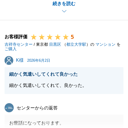
続きを読む
ご相談をいただいてからお引渡しに至るまで、お引越
しのご準備や残置物の整理、必要書類のご用意など、
多くのご負担をおかけしたことと存じますが、無事に
お引渡しを完了できましたこと心より感謝申し上げま
5
す。
お客様評価
吉祥寺センター
今後も何かお困り事などがございましたら、どうぞお
/ 東京都
目黒区
（
都立大学駅
）の
マンション
を
ご購入
気軽にお声がけください。
K様
K様
今後とも東急リバブルをご愛顧賜りますよう、よろし
2026年6月2日
くお願い申し上げます。
細かく気遣いしてくれて良かった
細かく気遣いしてくれて、良かった。
閉じる
東急リバブル
センターからの返答
お世話になっております。