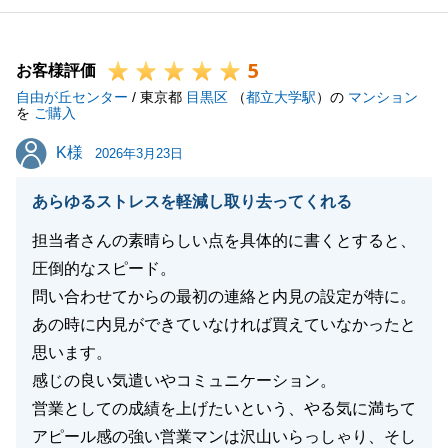
今回のようなお言葉をいただけたことは、私共にとっ
て何よりの励みとなります。
5
今後もK様にご満足いただけるよう、さらなるサービ
お客様評価
自由が丘センター
スの向上に努めてまいります。
/ 東京都
目黒区
（
都立大学駅
）の
マンション
を
ご購入
また何かお困りごとやご不明な点がございましたら、
K様
K様
いつでもお気軽にお申し付けください。
2026年3月23日
引き続き、どうぞよろしくお願い申し上げます。
あらゆるストレスを軽減し取り去ってくれる
担当者さんの素晴らしい点を具体的に書くとすると、
圧倒的なスピード。
閉じる
問い合わせてからの最初の連絡と内見の設定が特に。
あの時に内見ができていなければ買えていなかったと
思います。
感じの良い気遣いやコミュニケーション。
営業としての成績を上げたいという、やる気に満ちて
アピール感の強い営業マンは沢山いらっしゃり、そし