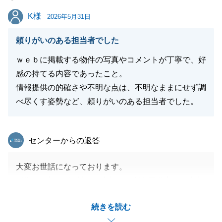
ご質問のメールをたくさんいただけたことも、T様が
K様
K様
真剣にマイホームと向き合われている証拠であり、私
2026年5月31日
も「一刻も早くご不安を解消したい」という一心でご
頼りがいのある担当者でした
対応させていただきました。
「安心してお任せ出来た」というお言葉をいただけ
ｗｅｂに掲載する物件の写真やコメントが丁寧で、好
て、ホッとすると同時に大変光栄に思います。
感の持てる内容であったこと。
お引渡しは完了いたしましたが、お住まいになられて
情報提供の的確さや不明な点は、不明なままにせず調
からも何か気になることや、お困り事がございました
べ尽くす姿勢など、頼りがいのある担当者でした。
らいつでもお気軽にご連絡下さい。
T様の新しい生活が、笑顔と幸せに満ちた素晴らしい
東急リバブル
センターからの返答
ものとなりますよう、心よりお祈り申し上げます。
今後とも末永いお付き合いのほど、どうぞよろしくお
大変お世話になっております。
願いいたします。
K様この度は、弊社にて大切なご所有不動産のご売却
お取引をご依頼頂きありがとうございました。
続きを読む
ご売却のご依頼を頂いた日から早約３か月での高値早
閉じる