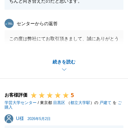
ちんと向き合えたのだと思います。
東急リバブル
センターからの返答
この度は弊社にてお取引頂きまして、誠にありがとう
ございました。
途中で担当が代わり、また、様々なイレギュラーがあ
続きを読む
りご不安に感じさせてしまう場面がありましたが、
お客様の多大なご協力があったからこそ、無事にお引
渡しを迎えることができたと思っております。
改めまして、感謝申し上げます。
5
不動産に関すること以外でも、お力添えができること
お客様評価
学芸大学センター
は全力で取り組みますので、今後もお気軽にご相談頂
/ 東京都
目黒区
（
都立大学駅
）の
戸建て
を
ご
購入
けたらと思います。
U様
U様
今後とも、宜しくお願い申し上げます。
2026年5月2日