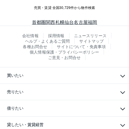
売買・賃貸 全国30,729件から物件検索
首都圏
関西
札幌
仙台
名古屋
福岡
会社情報
採用情報
ニュースリリース
ヘルプ・よくあるご質問
サイトマップ
各種お問合せ
サイトについて・免責事項
個人情報保護・プライバシーポリシー
ご意見・お問合せ
買いたい
マンションの購入
新築・分譲マンションの購入
売りたい
中古マンションの購入
一戸建ての購入
マンションの売却・査定
新築一戸建ての購入
一戸建ての売却・査定
借りたい
中古一戸建ての購入
土地の売却・査定
土地の購入
スピードAI査定
不動産購入の流れ
物件を借りる
不動産売却について
注目キーワード物件特集
オフィス・店舗の賃貸
貸したい・賃貸経営
不動産査定について
購入ガイド
借りるときの流れ