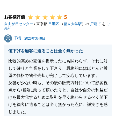
ご家族」の全面的なサポートのおかげでございます。
本当にありがとうございました。
5
今後とも「K様」、「K様ご家族」の不動産のパート
お客様評価
自由が丘センター
ナーとして、末永くご愛顧賜りますよう、お願い申し
/ 東京都
目黒区
（
都立大学駅
）の
戸建て
を
ご
売却
上げます。
T様
T様
この度は本当にありがとうござました。
2026年3月9日
値下げを顧客に迫ることは全く無かった
比較的高めの売値を提示したにも関わらず、それに対
閉じる
して確りと営業をして下さり、最終的にはほとんど希
望の価格で物件売却が完了して安心しています。
反響が少ない時も、その後の販売方針について顧客視
点から相談に乗って頂いたりと、自社や自分の利益だ
けを最大化するために取引を早く終わらせるべく値下
げを顧客に迫ることは全く無かった点に、誠実さを感
じました。