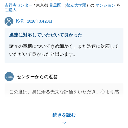
吉祥寺センター
/ 東京都
目黒区
（
都立大学駅
）の
マンション
を
ご購入
閉じる
K様
K様
2026年3月28日
迅速に対応していただいて良かった
諸々の事柄についてきめ細かく、また迅速に対応して
いただいて良かったと思います。
東急リバブル
センターからの返答
この度は、身に余る光栄な評価をいただき、心より感
謝申し上げます。
K様をお待たせすることなく、ご要望に沿った細やか
続きを読む
なサポートをご提供することを常に心がけておりまし
たので、