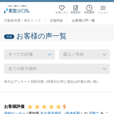
お気に入り
検索条件
閲覧履歴
メニュー
不動産売買・仲介トップ
店舗情報
お客様の声一覧
お客様の声一覧
売買
表示はアンケート回収日順（回収日が同じ場合は評価が高い順）
5
お客様評価
瑞穂センター
/ 愛知県
名古屋市南区
（
桜本町駅
）の
戸建て
を
ご