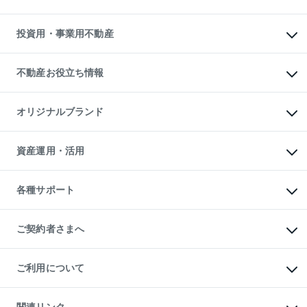
購入ガイド
借りるときの流れ
売却サービス
借りるガイド
不動産売却の流れ
無料賃料査定
多言語対応
不動産買換えの流れ
マンション賃料データ
投資用・事業用不動産
売却ガイド
賃貸管理プラン
English
繁体中文
簡体中文
リロケーションについて
投資用不動産
貸すときの流れ
事業用不動産
不動産お役立ち情報
貸すガイド
マンション投資
投資用マンション
不動産AIアドバイザー Tellus Talk
マンション一棟
マンションライブラリー
オリジナルブランド
アパート経営
人気マンションランキング
アパート投資用物件
暮らしに役立つ不動産メディア

収益物件
当社売主リノベーションマンション
「Lnote」
ビル購入（ビル一棟）
一棟リノベーションマンション

資産運用・活用
不動産相場・不動産価格情報
投資用不動産の売却査定
L`GENTE（ルジェンテ）
不動産売却FAQ
事業用不動産の売却査定
区分リノベーションマンション

不動産コラム・ニュース
等価交換事業
海外不動産
Lideas（リディアス）
不動産用語集
不動産M&A
各種サポート
投資用一棟レジデンスWELL

不動産なんでもネット相談室
アセットマネジメント・出資
SQUARE（ウェルスクエア）
住まいの税金
不動産小口投資

シニア向けサポート
物件一括検索（購入＆賃貸）
LEGACIA（レガシア）
相続サポート
ご契約者さまへ
リフォームサポート
ご契約者さまサポートメニュー
ご紹介・再契約特典
ご利用について
入居者様専用-各種ご案内（賃貸）
東急こすもす会「こすもすWeb」
本人確認に関するお客様へのお願い
金融商品取引について