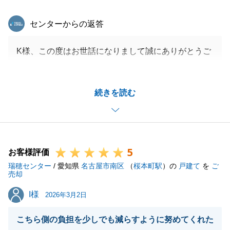
東急リバブル
センターからの返答
K様、この度はお世話になりまして誠にありがとうご
ざいました。
ご売却のご相談をいただき、ご面談時の相場のご説明
続きを読む
や弊社の実績、私の経験則のお話にしっかりと耳を傾
けていただきご理解をいただけたこと、また測量や解
体におきましてもK様に迅速にお取組みいただけたこ
とより早期ご売却に至ることができました。この場を
5
お借りし重ねてお礼申し上げます。
お客様評価
瑞穂センター
年度が変わりますが、確定申告等もございますのでご
/ 愛知県
名古屋市南区
（
桜本町駅
）の
戸建て
を
ご
売却
不明点等ございましたらお気軽にご相談ください。
I様
I様
引き続き今後ともよろしくお願いいたします。
2026年3月2日
こちら側の負担を少しでも減らすように努めてくれた