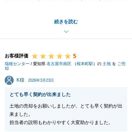
誠にありがとうございます。
最初にお問合せをいただいてからお引渡しまで、N様
続きを読む
含めご家族皆様でご検討をいただき、
後押し等までいただきまして、無事お取引を終えるこ
とが出来ました。
改めて御礼申し上げます。
5
もしまた何か不動産に関する事で困り事等ございまし
お客様評価
瑞穂センター
たら、お気軽にお声がけ頂けますと幸いです。
/ 愛知県
名古屋市南区
（
桜本町駅
）の
土地
を
ご売
却
今度ともどうぞよろしくお願い申し上げます。
K様
K様
2026年3月23日
とても早く契約が出来ました
閉じる
土地の売却をお願いしましたが、とても早く契約が出
来ました。
担当者の説明もわかりやすく大変助かりました。