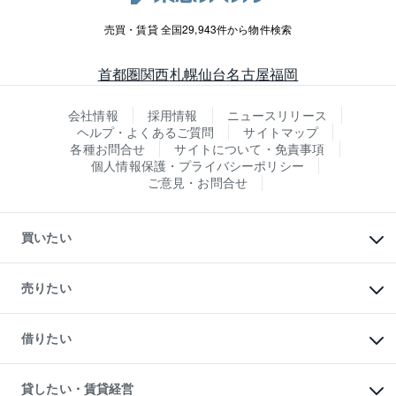
売買・賃貸 全国29,943件から物件検索
首都圏
関西
札幌
仙台
名古屋
福岡
会社情報
採用情報
ニュースリリース
ヘルプ・よくあるご質問
サイトマップ
各種お問合せ
サイトについて・免責事項
個人情報保護・プライバシーポリシー
ご意見・お問合せ
買いたい
マンションの購入
新築・分譲マンションの購入
売りたい
中古マンションの購入
一戸建ての購入
マンションの売却・査定
新築一戸建ての購入
一戸建ての売却・査定
借りたい
中古一戸建ての購入
土地の売却・査定
土地の購入
スピードAI査定
不動産購入の流れ
物件を借りる
不動産売却について
注目キーワード物件特集
オフィス・店舗の賃貸
貸したい・賃貸経営
不動産査定について