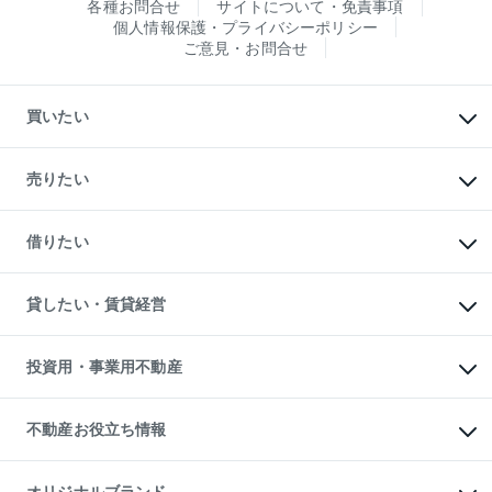
各種お問合せ
サイトについて・免責事項
個人情報保護・プライバシーポリシー
ご意見・お問合せ
買いたい
マンションの購入
新築・分譲マンションの購入
売りたい
中古マンションの購入
一戸建ての購入
マンションの売却・査定
新築一戸建ての購入
一戸建ての売却・査定
借りたい
中古一戸建ての購入
土地の売却・査定
土地の購入
スピードAI査定
不動産購入の流れ
物件を借りる
不動産売却について
注目キーワード物件特集
オフィス・店舗の賃貸
貸したい・賃貸経営
不動産査定について
購入ガイド
借りるときの流れ
売却サービス
借りるガイド
不動産売却の流れ
無料賃料査定
多言語対応
不動産買換えの流れ
マンション賃料データ
投資用・事業用不動産
売却ガイド
賃貸管理プラン
English
繁体中文
簡体中文
リロケーションについて
投資用不動産
貸すときの流れ
事業用不動産
不動産お役立ち情報
貸すガイド
マンション投資
投資用マンション
不動産AIアドバイザー Tellus Talk
マンション一棟
マンションライブラリー