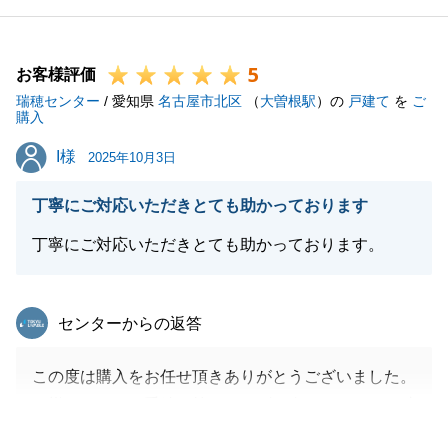
し上げます。
_今後も何かお困りごとがございましたら是非お気軽
5
にご連絡下さい。
お客様評価
瑞穂センター
_改めてこの度はありがとうございました。
/ 愛知県
名古屋市北区
（
大曽根駅
）の
戸建て
を
ご
購入
I様
I様
2025年10月3日
閉じる
丁寧にご対応いただきとても助かっております
丁寧にご対応いただきとても助かっております。
東急リバブル
センターからの返答
この度は購入をお任せ頂きありがとうございました。
Ｉ様にはローン手続き等スムーズに進めていただき助
かりました。