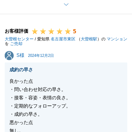
今回のご売却に関しては、最高の結果とはならず心苦
しい部分もございましたが、最後ご賢明なご判断であ
ったと思います。
5
今後ともどうぞ宜しくお願いいたします。
お客様評価
大曽根センター
/ 愛知県
名古屋市東区
（
大曽根駅
）の
マンション
を
ご売却
S様
S様
2024年12月2日
閉じる
成約の早さ
良かった点
・問い合わせ対応の早さ。
・接客・容姿・表情の良さ。
・定期的なフォローアップ。
・成約の早さ。
悪かった点
無し。