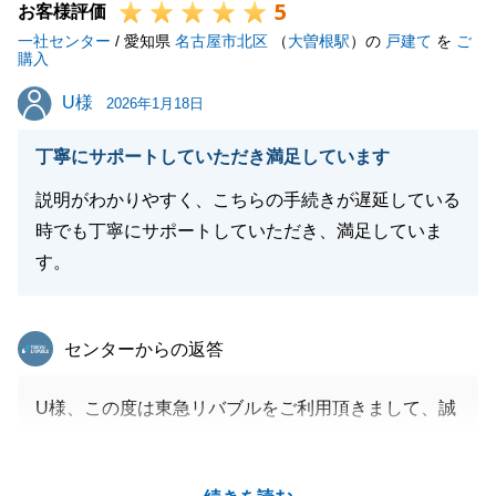
5
お客様評価
一社センター
/ 愛知県
名古屋市北区
（
大曽根駅
）の
戸建て
を
ご
購入
U様
U様
2026年1月18日
丁寧にサポートしていただき満足しています
説明がわかりやすく、こちらの手続きが遅延している
時でも丁寧にサポートしていただき、満足していま
す。
東急リバブル
センターからの返答
U様、この度は東急リバブルをご利用頂きまして、誠
にありがとうございました。
ご希望に沿った不動産をご提案出来まして、大変うれ