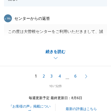
東急リバブル
センターからの返答
この度は大曽根センターをご利用いただきまして、誠
にありがとうございました。
S様のご協力もあり、問題なくスムーズに売買が完了
続きを読む
致しました。
S様のお住み替えのお手伝いを弊社としてお手伝いさ
せていただき、大変嬉しく思います。
改めて御礼申し上げます。また不動産のことで何かあ
1
2
3
4
6
次へ
…
りましたら、いつでもお気軽にお申し付け下さい。
10 / 52件
今後とも何卒宜しくお願いいたします。
毎週更新予定 最終更新日：8月6日
『お客様の声』掲載につい
閉じる
最新の評価はこちら