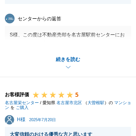
東急リバブル
センターからの返答
S様、この度は不動産売却を名古屋駅前センターにお
任せ頂きまして誠にありがとうございました。
また、有難きお言葉、感謝申し上げます。無事にお取
続きを読む
引が完了しました事、私自身安心しております。
今後とも何かご用命がございましたら、不動産の「か
かりつけ」としてお気軽にご相談くださいませ。
機会がありましたらご新居にもお邪魔させていただき
5
ます。
お客様評価
名古屋栄センター
引き続き何卒、宜しくお願い申し上げます。
/ 愛知県
名古屋市北区
（
大曽根駅
）の
マンショ
ン
を
ご購入
H様
H様
2025年7月20日
閉じる
大変信頼のおける優秀な方と思います