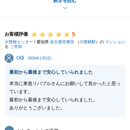
続きを読む
しく思います。
また不動産でお困り事がございましたらお気軽にご相
談ください。
今後とも弊社を末永くご愛顧賜りますよう、お願い申
5
し上げます。
お客様評価
大曽根センター
/ 愛知県
名古屋市東区
（
大曽根駅
）の
マンション
を
ご売却
O様
O様
2026年1月5日
閉じる
最初から最後まで安心していられました
本当に東急リバブルさんにお願いして良かったと思っ
ています。
最初から最後まで安心していられました。
ありがとうございました。
東急リバブル