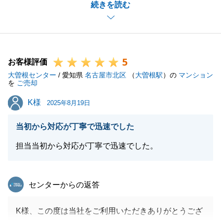
続きを読む
ご売却の方でもお力になれるよう頑張りますので、引
き続きよろしくお願いいたします。
5
お客様評価
閉じる
大曽根センター
/ 愛知県
名古屋市北区
（
大曽根駅
）の
マンション
を
ご売却
K様
K様
2025年8月19日
当初から対応が丁寧で迅速でした
担当当初から対応が丁寧で迅速でした。
東急リバブル
センターからの返答
K様、この度は当社をご利用いただきありがとうござ