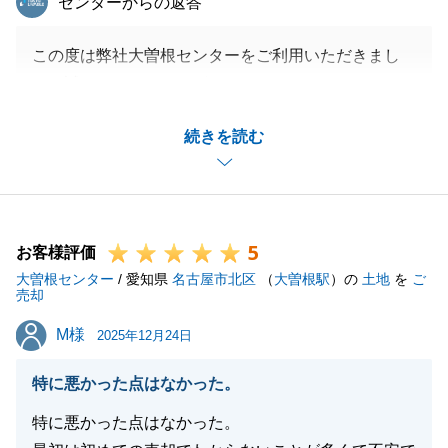
センターからの返答
この度は弊社大曽根センターをご利用いただきまし
て、誠にありがとうございました。
O様の大切な不動産の売買仲介のお手伝いができ、大
続きを読む
変嬉しく思います。
またこれをご縁に、不動産のことで何かありましたら
いつでもお気軽にお申し付け下さい。
今後とも何卒宜しくお願いいたします。
5
お客様評価
大曽根センター
/ 愛知県
名古屋市北区
（
大曽根駅
）の
土地
を
ご
売却
閉じる
M様
M様
2025年12月24日
特に悪かった点はなかった。
特に悪かった点はなかった。