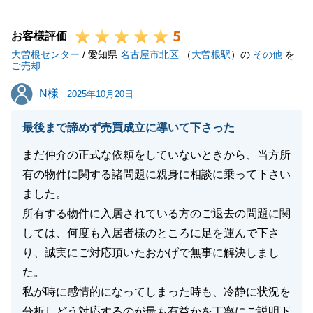
今後とも何卒宜しくお願いいたします。
5
お客様評価
大曽根センター
/ 愛知県
名古屋市北区
（
大曽根駅
）の
その他
を
ご売却
閉じる
N様
N様
2025年10月20日
最後まで諦めず売買成立に導いて下さった
まだ仲介の正式な依頼をしていないときから、当方所
有の物件に関する諸問題に親身に相談に乗って下さい
ました。
所有する物件に入居されている方のご退去の問題に関
しては、何度も入居者様のところに足を運んで下さ
り、誠実にご対応頂いたおかげで無事に解決しまし
た。
私が時に感情的になってしまった時も、冷静に状況を
分析しどう対応するのが最も有益かを丁寧にご説明下