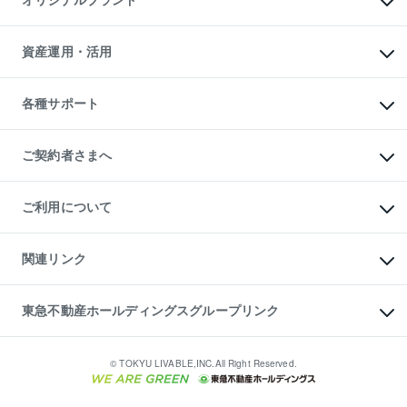
オリジナルブランド
アパート経営
人気マンションランキング
アパート投資用物件
暮らしに役立つ不動産メディア

収益物件
当社売主リノベーションマンション
「Lnote」
ビル購入（ビル一棟）
一棟リノベーションマンション

資産運用・活用
不動産相場・不動産価格情報
投資用不動産の売却査定
L`GENTE（ルジェンテ）
不動産売却FAQ
事業用不動産の売却査定
区分リノベーションマンション

不動産コラム・ニュース
等価交換事業
海外不動産
Lideas（リディアス）
不動産用語集
不動産M&A
各種サポート
投資用一棟レジデンスWELL

不動産なんでもネット相談室
アセットマネジメント・出資
SQUARE（ウェルスクエア）
住まいの税金
不動産小口投資

シニア向けサポート
物件一括検索（購入＆賃貸）
LEGACIA（レガシア）
相続サポート
ご契約者さまへ
リフォームサポート
ご契約者さまサポートメニュー
ご紹介・再契約特典
ご利用について
入居者様専用-各種ご案内（賃貸）
東急こすもす会「こすもすWeb」
本人確認に関するお客様へのお願い
金融商品取引について
関連リンク
東急リバブル ソーシャルメディアポリシー
ご意見・お問い合わせ（金融商品取引専用の相談・お問い合わせ窓口）
すまいValue
保険募集におけるプライバシー・ポリシー
これからご結婚される方に東急百貨店のブライダルクラブ
東急不動産ホールディングスグループリンク
ダイレクトメール（郵送物）・Eメールなどの送付停止について
人材サービスのご用命は 東急リバブルスタッフ株式会社まで
宅地建物取引業者の皆様へ
東北の逸品を贈ります 東北すぐれものセレクション
東急不動産
民泊の開業・運営のご相談は「ReINN株式会社」まで
東急コミュニティー
© TOKYU LIVABLE,INC.All Right Reserved.
東急リバブル
東急住宅リース
学生情報センター（ナジック）