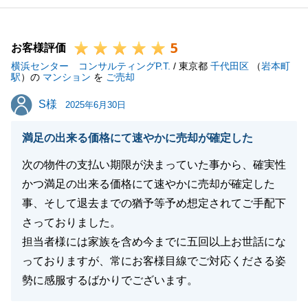
しく思います。
今後も、不動産についてお困りのことがございました
5
ら、お気軽にご相談いただけますと幸いです。
お客様評価
横浜センター コンサルティングP.T.
どうぞよろしくお願いいたします。
/ 東京都
千代田区
（
岩本町
駅
）の
マンション
を
ご売却
S様
S様
2025年6月30日
閉じる
満足の出来る価格にて速やかに売却が確定した
次の物件の支払い期限が決まっていた事から、確実性
かつ満足の出来る価格にて速やかに売却が確定した
事、そして退去までの猶予等予め想定されてご手配下
さっておりました。
担当者様には家族を含め今までに五回以上お世話にな
っておりますが、常にお客様目線でご対応くださる姿
勢に感服するばかりでございます。