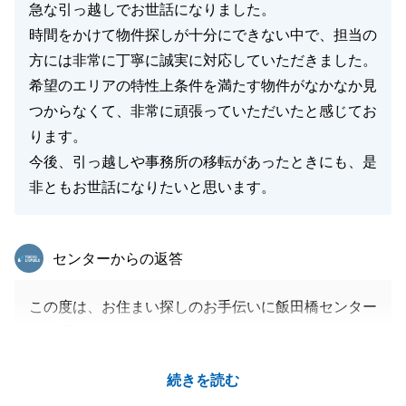
ご連絡、心よりお待ちしております。
急な引っ越しでお世話になりました。
時間をかけて物件探しが十分にできない中で、担当の
方には非常に丁寧に誠実に対応していただきました。
希望のエリアの特性上条件を満たす物件がなかなか見
閉じる
つからなくて、非常に頑張っていただいたと感じてお
ります。
今後、引っ越しや事務所の移転があったときにも、是
非ともお世話になりたいと思います。
東急リバブル
センターからの返答
この度は、お住まい探しのお手伝いに飯田橋センター
をお選びいただき、誠にありがとうございました。_
K様のお役に立てたこと、大変嬉しく思います。
続きを読む
限られた期日とご条件でお探しでしたが、K様にも迅