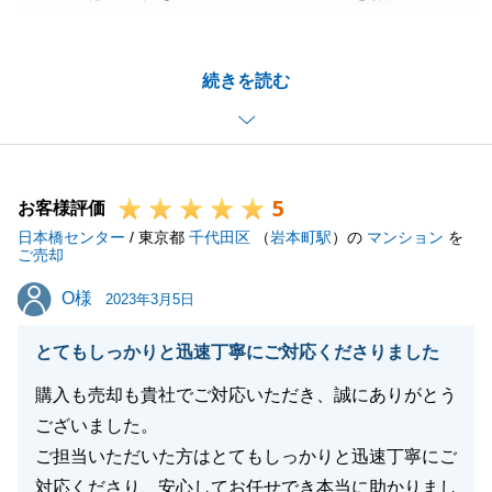
だきまして誠に有難う御座います。
ご売却開始までのご相談のお時間やご契約～お引き渡
続きを読む
しまでの期間を含めると長い間、大変お世話になりま
した。
大切にお使いであったことから販売活動はとてもスム
ーズで、Ｆ様の明るいお人柄からも早期売却に繋がっ
5
たのだと感じております。
お客様評価
日本橋センター
今後も何か不動産でお困りのことがございましたらい
/ 東京都
千代田区
（
岩本町駅
）の
マンション
を
ご売却
つでもお気軽にお申し付けくださいませ。
O様
O様
この度はご売却をお任せいただきまして誠に有難う御
2023年3月5日
座います。
とてもしっかりと迅速丁寧にご対応くださりました
購入も売却も貴社でご対応いただき、誠にありがとう
ございました。
閉じる
ご担当いただいた方はとてもしっかりと迅速丁寧にご
対応くださり、安心してお任せでき本当に助かりまし