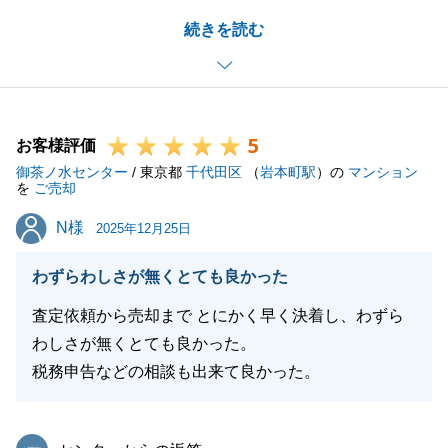
ました。
続きを読む
担当としてはもちろんのこと、会社としても末永くお
付き合いができればと思っております。
今後とも何卒よろしくお願いいたします。
5
お客様評価
御茶ノ水センター
/ 東京都
千代田区
（
岩本町駅
）の
マンション
閉じる
を
ご売却
N様
N様
2025年12月25日
わずらわしさが無くとても良かった
査定依頼から売却まで とにかく早く決着し、わずら
わしさが無くとても良かった。
税務申告などの相談も出来て良かった。
東急リバブル