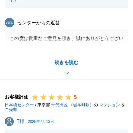
東急リバブル
センターからの返答
この度は貴重なご意見を頂き、誠にありがとうござい
ました。
頂いたお言葉を今後の営業活動の糧とさせて頂き、
続きを読む
日々精進して参ります。
改善点につきましても、率直にご教授頂き、誠にあり
がとうございます。
営業担当者として大切な部分だと痛感しており、今後
5
は改善に努めさせて頂きます。
お客様評価
日本橋センター
今後とも何卒よろしくお願いいたします。
/ 東京都
千代田区
（
岩本町駅
）の
マンション
を
ご売却
T様
T様
2025年7月13日
閉じる