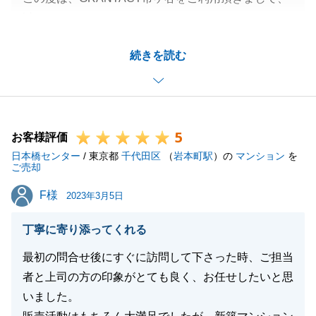
誠にありがとうございました。
良いお買い換え先が見つかり、想定していた時期まで
続きを読む
にご売却が完了出来たことを安堵しております。
今後の計画しているライフスタイルでも、お買い換え
が発生するかと存じますので、その際にも是非お手伝
いをさせて頂けると幸甚に存じます。
5
何卒よろしくお願い致します。
お客様評価
日本橋センター
/ 東京都
千代田区
（
岩本町駅
）の
マンション
を
ご売却
F様
F様
2023年3月5日
閉じる
丁寧に寄り添ってくれる
最初の問合せ後にすぐに訪問して下さった時、ご担当
者と上司の方の印象がとても良く、お任せしたいと思
いました。