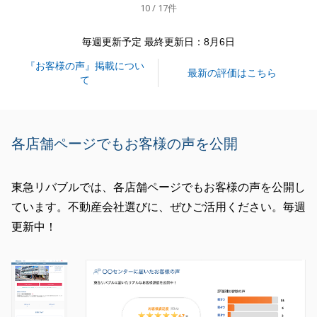
10 / 17件
ことができたことはＯ様のご協力のおかげでございま
す。
毎週更新予定 最終更新日：8月6日
誠に有難う御座いました。
『お客様の声』掲載につい
引き続き不動産でお困りのことがございましたらまた
最新の評価はこちら
て
いつでもご相談頂けますと幸いでございます。
今後とも何卒宜しくお願い致します。
この度はご売却をお任せいただきまして誠に有難う御
各店舗ページでもお客様の声を公開
座いました。
東急リバブルでは、各店舗ページでもお客様の声を公開し
ています。不動産会社選びに、ぜひご活用ください。毎週
閉じる
更新中！