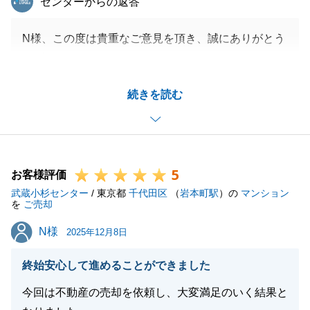
センターからの返答
N様、この度は貴重なご意見を頂き、誠にありがとう
ございました。
頂いたお言葉を今後の営業活動の糧とさせて頂き、
続きを読む
日々精進して参ります。
今後も何かお困りのことがございましたら、お気軽に
お声掛けくださいませ。
今後とも何卒よろしくお願いいたします。
5
お客様評価
武蔵小杉センター
/ 東京都
千代田区
（
岩本町駅
）の
マンション
を
ご売却
閉じる
N様
N様
2025年12月8日
終始安心して進めることができました
今回は不動産の売却を依頼し、大変満足のいく結果と