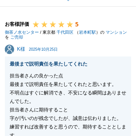
けますと幸いです。
5
お客様評価
御茶ノ水センター
/ 東京都
千代田区
（
岩本町駅
）の
マンション
閉じる
を
ご売却
K様
K様
2025年10月25日
最後まで説明責任を果たしてくれた
担当者さんの良かった点
最後まで説明責任を果たしてくれたと思います。
不明点はすぐに解消でき、不安になる瞬間はありませ
んでした。
担当者さんに期待すること
字が汚いのが残念でしたが、誠意は伝わりました。
練習すれば改善すると思うので、期待することとしま
す。