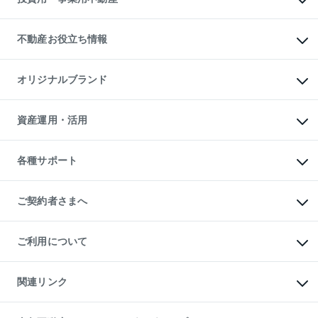
売却ガイド
賃貸管理プラン
English
繁体中文
簡体中文
リロケーションについて
投資用不動産
貸すときの流れ
事業用不動産
不動産お役立ち情報
貸すガイド
マンション投資
投資用マンション
不動産AIアドバイザー Tellus Talk
マンション一棟
マンションライブラリー
オリジナルブランド
アパート経営
人気マンションランキング
アパート投資用物件
暮らしに役立つ不動産メディア

収益物件
当社売主リノベーションマンション
「Lnote」
ビル購入（ビル一棟）
一棟リノベーションマンション

資産運用・活用
不動産相場・不動産価格情報
投資用不動産の売却査定
L`GENTE（ルジェンテ）
不動産売却FAQ
事業用不動産の売却査定
区分リノベーションマンション

不動産コラム・ニュース
等価交換事業
海外不動産
Lideas（リディアス）
不動産用語集
不動産M&A
各種サポート
投資用一棟レジデンスWELL

不動産なんでもネット相談室
アセットマネジメント・出資
SQUARE（ウェルスクエア）
住まいの税金
不動産小口投資

シニア向けサポート
物件一括検索（購入＆賃貸）
LEGACIA（レガシア）
相続サポート
ご契約者さまへ
リフォームサポート
ご契約者さまサポートメニュー
ご紹介・再契約特典
ご利用について
入居者様専用-各種ご案内（賃貸）
東急こすもす会「こすもすWeb」
本人確認に関するお客様へのお願い
金融商品取引について
関連リンク
東急リバブル ソーシャルメディアポリシー
ご意見・お問い合わせ（金融商品取引専用の相談・お問い合わせ窓口）
すまいValue
保険募集におけるプライバシー・ポリシー