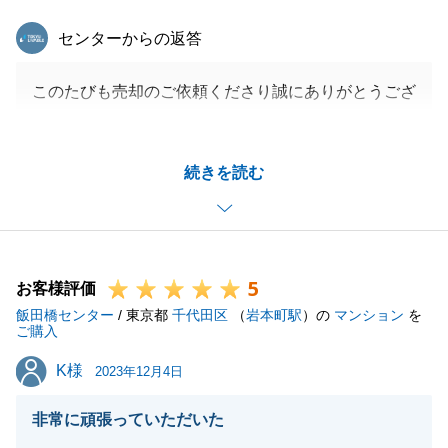
東急リバブル
センターからの返答
このたびも売却のご依頼くださり誠にありがとうござ
います。
お住替え先の都合上、スケジュールに余裕がない中で
続きを読む
の対応となり、色々とご協力いただきましたが、無事
に売却先も見つかり、且つ、引越しのための猶予期間
もご理解いただける買主様ということで非常に安堵い
たしました。
5
お住替えは購入と売却で多くの関係者がいらっしゃい
お客様評価
飯田橋センター
ますのでさまざまな調整が必要となりますが、弊社の
/ 東京都
千代田区
（
岩本町駅
）の
マンション
を
ご購入
専門性をもってご協力差し上げられたこと非常にうれ
K様
K様
しく思います。
2023年12月4日
また、お困りごとなどございましたら何なりとお申し
非常に頑張っていただいた
付けください。