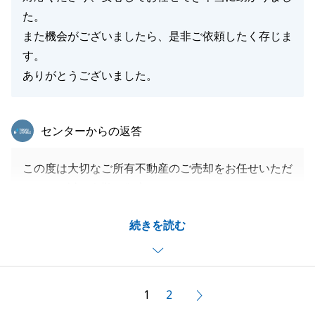
た。
また機会がございましたら、是非ご依頼したく存じま
す。
ありがとうございました。
東急リバブル
センターからの返答
この度は大切なご所有不動産のご売却をお任せいただ
きまして誠に有難う御座います。
初めて室内を拝見させていただいた時から、とても大
続きを読む
切にお使いだと感じておりました。
Ｏ様はお仕事がお忙しい中、何かあれば迅速にご対応
くださる方で、ご契約前には様々ご協力いただき、助
けていただきながらご契約に進むことができました。
1
2
次へ
本件、無事ご成約できたこと、お取引を安全に進める