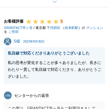
速なご対応とご決断をいただいたおかげで、スムーズ
なお取引きができました。
今後、お困りごとやご相談等ございましたら、いつで
5
もお気軽にご連絡ください。
お客様評価
GRANTACT市ヶ谷
この度は、大変お世話になりました。
/ 東京都
千代田区
（
岩本町駅
）の
マンション
を
ご売却
引き続き、どうぞよろしくお願いいたします。
S様
S様
2023年8月30日
私目線で対応くださりありがとうございました
閉じる
私の思考が変化することが多々ありましたが、長きに
わたり一貫して私目線で対応くださり、ありがとうご
ざいました。
東急リバブル
センターからの返答
この度は、GRANTACT市ヶ谷をご利用頂きまして、