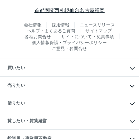
首都圏
関西
札幌
仙台
名古屋
福岡
会社情報
採用情報
ニュースリリース
ヘルプ・よくあるご質問
サイトマップ
各種お問合せ
サイトについて・免責事項
個人情報保護・プライバシーポリシー
ご意見・お問合せ
買いたい
マンションの購入
新築・分譲マンションの購入
売りたい
中古マンションの購入
一戸建ての購入
マンションの売却・査定
新築一戸建ての購入
一戸建ての売却・査定
借りたい
中古一戸建ての購入
土地の売却・査定
土地の購入
スピードAI査定
不動産購入の流れ
物件を借りる
不動産売却について
注目キーワード物件特集
オフィス・店舗の賃貸
貸したい・賃貸経営
不動産査定について
購入ガイド
借りるときの流れ
売却サービス
借りるガイド
不動産売却の流れ
無料賃料査定
多言語対応
不動産買換えの流れ
マンション賃料データ
投資用・事業用不動産