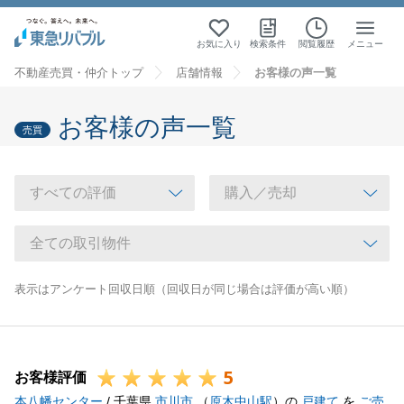
お気に入り
検索条件
閲覧履歴
メニュー
不動産売買・仲介トップ
店舗情報
お客様の声一覧
お客様の声一覧
売買
表示はアンケート回収日順（回収日が同じ場合は評価が高い順）
5
お客様評価
本八幡センター
/ 千葉県
市川市
（
原木中山駅
）の
戸建て
を
ご売