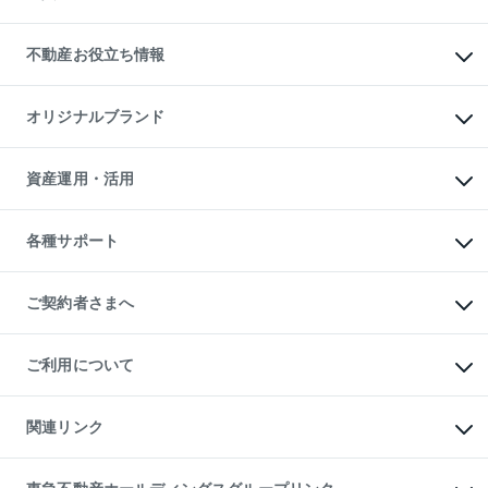
売却ガイド
賃貸管理プラン
English
繁体中文
簡体中文
リロケーションについて
投資用不動産
貸すときの流れ
事業用不動産
不動産お役立ち情報
貸すガイド
マンション投資
投資用マンション
不動産AIアドバイザー Tellus Talk
マンション一棟
マンションライブラリー
オリジナルブランド
アパート経営
人気マンションランキング
アパート投資用物件
暮らしに役立つ不動産メディア

収益物件
当社売主リノベーションマンション
「Lnote」
ビル購入（ビル一棟）
一棟リノベーションマンション

資産運用・活用
不動産相場・不動産価格情報
投資用不動産の売却査定
L`GENTE（ルジェンテ）
不動産売却FAQ
事業用不動産の売却査定
区分リノベーションマンション

不動産コラム・ニュース
等価交換事業
海外不動産
Lideas（リディアス）
不動産用語集
不動産M&A
各種サポート
投資用一棟レジデンスWELL

不動産なんでもネット相談室
アセットマネジメント・出資
SQUARE（ウェルスクエア）
住まいの税金
不動産小口投資

シニア向けサポート
物件一括検索（購入＆賃貸）
LEGACIA（レガシア）
相続サポート
ご契約者さまへ
リフォームサポート
ご契約者さまサポートメニュー
ご紹介・再契約特典
ご利用について
入居者様専用-各種ご案内（賃貸）
東急こすもす会「こすもすWeb」
本人確認に関するお客様へのお願い
金融商品取引について
関連リンク
東急リバブル ソーシャルメディアポリシー
ご意見・お問い合わせ（金融商品取引専用の相談・お問い合わせ窓口）
すまいValue
保険募集におけるプライバシー・ポリシー
これからご結婚される方に東急百貨店のブライダルクラブ