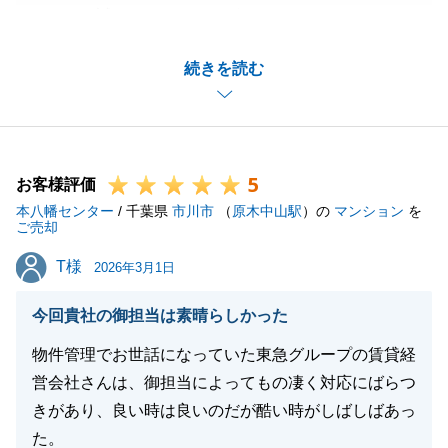
いただき誠にありがとうございました。
I様にご協力をいただいた結果としてスムーズで円滑
続きを読む
な売買を実現する事が出来たと思っております。
重ねて感謝申し上げます。
今後も、些細な事でも結構ですので何かございました
らお気軽にご相談下さい。
5
末長いお付き合いが出来れば幸いでございます。
お客様評価
本八幡センター
今後ともよろしくお願い申し上げます。
/ 千葉県
市川市
（
原木中山駅
）の
マンション
を
ご売却
T様
T様
2026年3月1日
閉じる
今回貴社の御担当は素晴らしかった
物件管理でお世話になっていた東急グループの賃貸経
営会社さんは、御担当によってもの凄く対応にばらつ
きがあり、良い時は良いのだが酷い時がしばしばあっ
た。