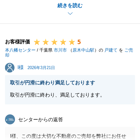
続きを読む
す。
初めてのご売却でご不安も多かったと存じますが、一
つひとつ疑問を解消しながらご一緒にお手続きを進め
られたこと、そして何より、早期に想定以上の金額で
5
のご売却という最良の結果を迎えられたことに、私も
お客様評価
本八幡センター
大変嬉しく思っております。
/ 千葉県
市川市
（
原木中山駅
）の
戸建て
を
ご売
却
今後もお客様に寄り添った丁寧なサポートを心掛けて
I様
I様
まいります。
2026年3月21日
また不動産のことでお困り事がございましたら、いつ
取引が円滑に終わり満足しております
でもお気軽にご連絡下さい。
今後とも宜しくお願い申し上げます。
取引が円滑に終わり、満足しております。
東急リバブル
センターからの返答
閉じる
I様、この度は大切な不動産のご売却を弊社にお任せ