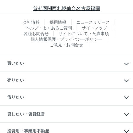
首都圏
関西
札幌
仙台
名古屋
福岡
会社情報
採用情報
ニュースリリース
ヘルプ・よくあるご質問
サイトマップ
各種お問合せ
サイトについて・免責事項
個人情報保護・プライバシーポリシー
ご意見・お問合せ
買いたい
マンションの購入
新築・分譲マンションの購入
売りたい
中古マンションの購入
一戸建ての購入
マンションの売却・査定
新築一戸建ての購入
一戸建ての売却・査定
借りたい
中古一戸建ての購入
土地の売却・査定
土地の購入
スピードAI査定
不動産購入の流れ
物件を借りる
不動産売却について
注目キーワード物件特集
オフィス・店舗の賃貸
貸したい・賃貸経営
不動産査定について
購入ガイド
借りるときの流れ
売却サービス
借りるガイド
不動産売却の流れ
無料賃料査定
多言語対応
不動産買換えの流れ
マンション賃料データ
投資用・事業用不動産