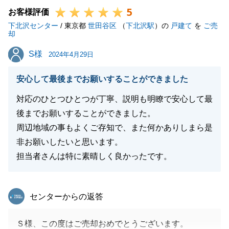
5
絡くださいませ。
お客様評価
下北沢センター
今後ともどうぞよろしくお願いいたします。
/ 東京都
世田谷区
（
下北沢駅
）の
戸建て
を
ご売
却
S様
S様
2024年4月29日
閉じる
安心して最後までお願いすることができました
対応のひとつひとつが丁寧、説明も明瞭で安心して最
後までお願いすることができました。
周辺地域の事もよくご存知で、また何かありしまら是
非お願いしたいと思います。
担当者さんは特に素晴しく良かったです。
東急リバブル
センターからの返答
Ｓ様、この度はご売却おめでとうございます。