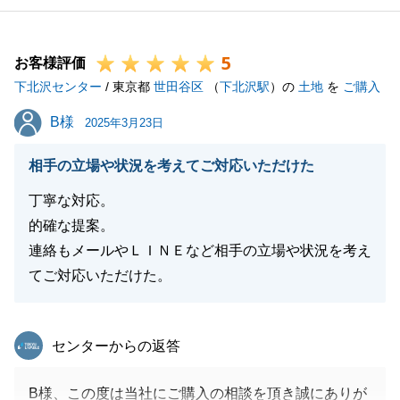
毎度打ち合わせの度に、膨らんでいく新しいお住まい
のプランを私ごとのように楽しく感じておりました。
5
建物が完成しましたら是非一度拝見させて頂けますと
お客様評価
下北沢センター
幸いです。
/ 東京都
世田谷区
（
下北沢駅
）の
土地
を
ご購入
今後とも末永く宜しくお願いいたします。
B様
B様
2025年3月23日
相手の立場や状況を考えてご対応いただけた
閉じる
丁寧な対応。
的確な提案。
連絡もメールやＬＩＮＥなど相手の立場や状況を考え
てご対応いただけた。
東急リバブル
センターからの返答
B様、この度は当社にご購入の相談を頂き誠にありが