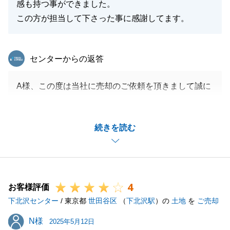
感も持つ事ができました。
この方が担当して下さった事に感謝してます。
東急リバブル
センターからの返答
A様、この度は当社に売却のご依頼を頂きまして誠に
ありがとうございました。
_ご相談を頂いてから3年後のご売却でしたが、ご用
続きを読む
命頂いたうえで営業冥利に尽きるお言葉まで頂けて大
変嬉しかったです。
_今後お困りごとがございましたら、A様の窓口とし
ていつでもご連絡頂けますと幸いです。
4
_引き続き宜しくお願いいたします。
お客様評価
下北沢センター
/ 東京都
世田谷区
（
下北沢駅
）の
土地
を
ご売却
N様
N様
2025年5月12日