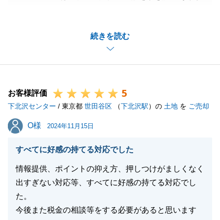
とうございました。
お引き渡しまでスムーズに進められたのは、お願い事
続きを読む
項にご尽力いただけたことが要因と思っております。
今後もご相談がございましたらお気軽にお申し付けく
ださい。
何卒よろしくお願い申し上げます。
5
お客様評価
下北沢センター
/ 東京都
世田谷区
（
下北沢駅
）の
土地
を
ご売却
閉じる
O様
O様
2024年11月15日
すべてに好感の持てる対応でした
情報提供、ポイントの抑え方、押しつけがましくなく
出すぎない対応等、すべてに好感の持てる対応でし
た。
今後また税金の相談等をする必要があると思います