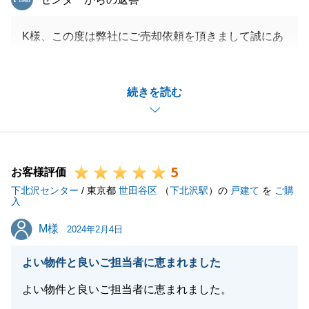
K様、この度は弊社にご売却依頼を頂きまして誠にあ
りがとうございました。
お引渡しまでスムーズにお取引を進めることができま
続きを読む
したのは、Ｋ様をはじめとする皆様のご協力あっての
ものでした。
またご売却のお力添えができればと存じますので今後
とも宜しくお願い致します。
5
お客様評価
下北沢センター
/ 東京都
世田谷区
（
下北沢駅
）の
戸建て
を
ご購
入
閉じる
M様
M様
2024年2月4日
よい物件と良いご担当者に恵まれました
よい物件と良いご担当者に恵まれました。