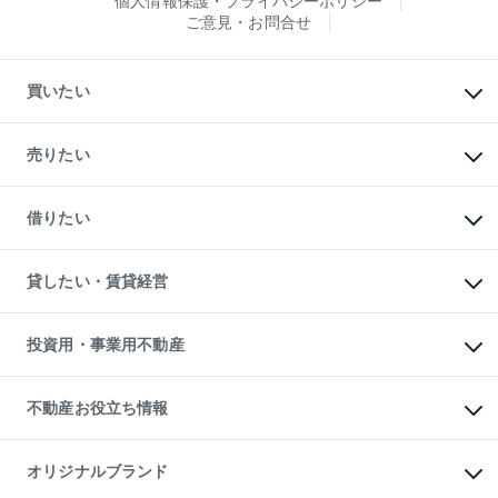
個人情報保護・プライバシーポリシー
ご意見・お問合せ
買いたい
マンションの購入
新築・分譲マンションの購入
売りたい
中古マンションの購入
一戸建ての購入
マンションの売却・査定
新築一戸建ての購入
一戸建ての売却・査定
借りたい
中古一戸建ての購入
土地の売却・査定
土地の購入
スピードAI査定
不動産購入の流れ
物件を借りる
不動産売却について
注目キーワード物件特集
オフィス・店舗の賃貸
貸したい・賃貸経営
不動産査定について
購入ガイド
借りるときの流れ
売却サービス
借りるガイド
不動産売却の流れ
無料賃料査定
多言語対応
不動産買換えの流れ
マンション賃料データ
投資用・事業用不動産
売却ガイド
賃貸管理プラン
English
繁体中文
簡体中文
リロケーションについて
投資用不動産
貸すときの流れ
事業用不動産
不動産お役立ち情報
貸すガイド
マンション投資
投資用マンション
不動産AIアドバイザー Tellus Talk
マンション一棟
マンションライブラリー
オリジナルブランド
アパート経営
人気マンションランキング
アパート投資用物件