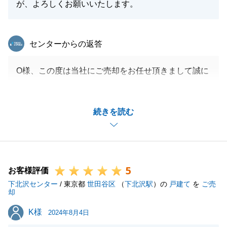
が、よろしくお願いいたします。
東急リバブル
センターからの返答
O様、この度は当社にご売却をお任せ頂きまして誠に
ありがとうございました。
O様より高い評価を頂けたこと、大変嬉しく存じま
続きを読む
す。
今後も不動産でのお困りごとがございましたら、是非
ともお声がけくださいませ。
引き続きよろしくお願いいたします。
5
お客様評価
下北沢センター
/ 東京都
世田谷区
（
下北沢駅
）の
戸建て
を
ご売
却
閉じる
K様
K様
2024年8月4日