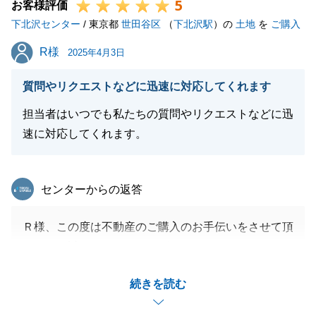
5
いいたします。
お客様評価
下北沢センター
/ 東京都
世田谷区
（
下北沢駅
）の
土地
を
ご購入
R様
R様
2025年4月3日
閉じる
質問やリクエストなどに迅速に対応してくれます
担当者はいつでも私たちの質問やリクエストなどに迅
速に対応してくれます。
東急リバブル
センターからの返答
Ｒ様、この度は不動産のご購入のお手伝いをさせて頂
きまして誠にありがとうございました。
ご契約からご決済までタイトなスケジュールでした
続きを読む
が、ご多忙のところ、迅速にご対応頂いたおかげでス
ムーズにご決済が完了しました。