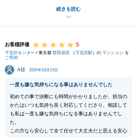
またお褒めのお言葉まで頂戴できたこと、営業冥利に
続きを読む
尽きます。
不動産売却という人生の大きな節目において、スムー
ズな進行のお手伝いができましたこと、私も心より嬉
しく思っております。
5
今後も何かお困りごとやご相談がございましたら、い
お客様評価
下北沢センター
つでもお気軽にご連絡ください。
/ 東京都
世田谷区
（
下北沢駅
）の
マンション
を
ご売却
この度は貴重なご縁をいただき、本当にありがとうご
A様
A様
ざいました。
2025年10月23日
一度も嫌な気持ちになる事はありませんでした
初めての事で決断にも時間がかかりましたが、担当の
閉じる
かたはいつも気持ち良く対応してくださり、相談して
も私は一度も嫌な気持ちになる事はありませんでし
た。
この方なら安心して全て任せて大丈夫だと思える安心