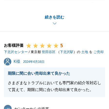
また、数ある不動産仲介業者の中から弊社をお選びい
ただき誠にありがとうございます。
続きを読む
海外にお住まいのままでのご売却活動は、分かりにく
い点、不明な点もあったかと思いますが、無事ご不安
なくお取引完了を迎えられて私も安心しております。
また、何かお手伝いできることありましたらお気兼ね
5
なくお声がけください。
お客様評価
下北沢センター
/ 東京都
世田谷区
（
下北沢駅
）の
土地
を
ご売却
K様
K様
2024年4月16日
閉じる
期限に間に合い売却出来て良かった
さまざまなトラブルにおいても専門家の紹介等対応し
て貰えて、期限に間に合い売却出来て良かった。
東急リバブル
センターからの返答