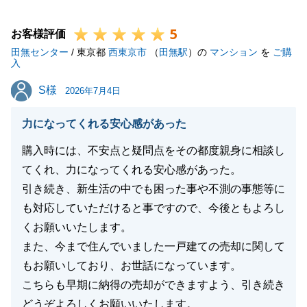
下さいませ。
5
どうぞよろしくお願い申し上げます。
お客様評価
田無センター
/ 東京都
西東京市
（
田無駅
）の
マンション
を
ご購
入
S様
S様
2026年7月4日
閉じる
力になってくれる安心感があった
購入時には、不安点と疑問点をその都度親身に相談し
てくれ、力になってくれる安心感があった。
引き続き、新生活の中でも困った事や不測の事態等に
も対応していただけると事ですので、今後ともよろし
くお願いいたします。
また、今まで住んでいました一戸建ての売却に関して
もお願いしており、お世話になっています。
こちらも早期に納得の売却ができますよう、引き続き
どうぞよろしくお願いいたします。