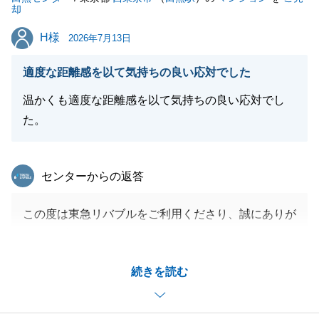
却
H様
H様
2026年7月13日
適度な距離感を以て気持ちの良い応対でした
温かくも適度な距離感を以て気持ちの良い応対でし
た。
東急リバブル
センターからの返答
この度は東急リバブルをご利用くださり、誠にありが
とうございました。
ご契約からご決済まで、H様へはご心労をおかけしま
続きを読む
したが、無事にお引き渡しを迎える事ができ大変嬉し
く思います。
今後もお困り事などございましたら、お気軽にご連絡