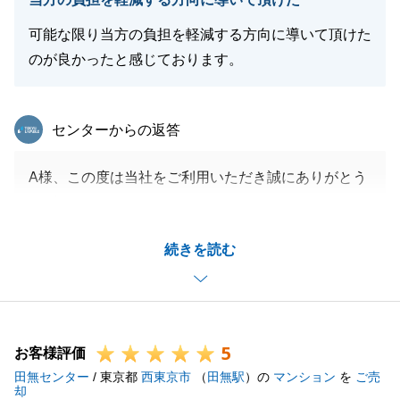
可能な限り当方の負担を軽減する方向に導いて頂けた
のが良かったと感じております。
閉じる
東急リバブル
センターからの返答
A様、この度は当社をご利用いただき誠にありがとう
ございました。
ご負担が無いよう取り組むことが出来、私も非常に嬉
続きを読む
しく思います。
何かございましたら御気軽に相談いただければと存じ
ます。
よろしくお願い申し上げます。
5
お客様評価
田無センター
/ 東京都
西東京市
（
田無駅
）の
マンション
を
ご売
却