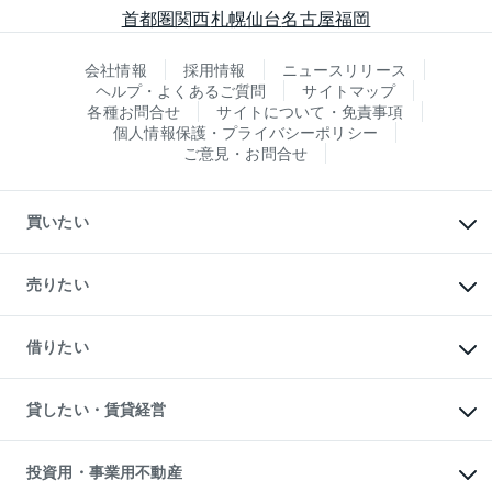
首都圏
関西
札幌
仙台
名古屋
福岡
会社情報
採用情報
ニュースリリース
ヘルプ・よくあるご質問
サイトマップ
各種お問合せ
サイトについて・免責事項
個人情報保護・プライバシーポリシー
ご意見・お問合せ
買いたい
マンションの購入
新築・分譲マンションの購入
売りたい
中古マンションの購入
一戸建ての購入
マンションの売却・査定
新築一戸建ての購入
一戸建ての売却・査定
借りたい
中古一戸建ての購入
土地の売却・査定
土地の購入
スピードAI査定
不動産購入の流れ
物件を借りる
不動産売却について
注目キーワード物件特集
オフィス・店舗の賃貸
貸したい・賃貸経営
不動産査定について
購入ガイド
借りるときの流れ
売却サービス
借りるガイド
不動産売却の流れ
無料賃料査定
多言語対応
不動産買換えの流れ
マンション賃料データ
投資用・事業用不動産
売却ガイド
賃貸管理プラン
English
繁体中文
簡体中文