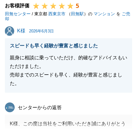
5
ございました。
お客様評価
田無センター
/ 東京都
西東京市
（
田無駅
）の
マンション
を
ご売
却
K様
K様
2026年6月3日
閉じる
スピードも早く経験が豊富と感じました
親身に相談に乗っていただけ、的確なアドバイスもい
ただけました。
売却までのスピードも早く、経験が豊富と感じまし
た。
東急リバブル
センターからの返答
K様、この度は当社をご利用いただき誠にありがとう
ございました。