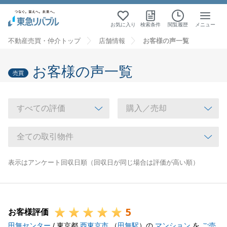
お気に入り
検索条件
閲覧履歴
メニュー
不動産売買・仲介トップ
店舗情報
お客様の声一覧
お客様の声一覧
売買
表示はアンケート回収日順（回収日が同じ場合は評価が高い順）
5
お客様評価
田無センター
/ 東京都
西東京市
（
田無駅
）の
マンション
を
ご売