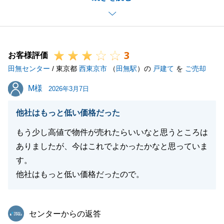
本物件のご売却に際しましては、U様におかれまして
も相続登記など、初めてのお手続きが多くご苦労もあ
ったかと存じますが、
3
終始丁寧にご対応いただいたおかげで、無事にお引渡
お客様評価
田無センター
しを迎えられましたこと、心より嬉しく感じておりま
/ 東京都
西東京市
（
田無駅
）の
戸建て
を
ご売却
す。
M様
M様
2026年3月7日
今後も不動産に関することでお困りごとがございまし
たら、いつでもお力添えさせていただきます。
他社はもっと低い価格だった
引き続き、何卒よろしくお願い申し上げます。
もう少し高値で物件が売れたらいいなと思うところは
ありましたが、今はこれでよかったかなと思っていま
す。
閉じる
他社はもっと低い価格だったので。
東急リバブル
センターからの返答