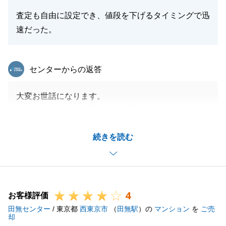
査定も自由に設定でき、値段を下げるタイミングで迅
速だった。
東急リバブル
センターからの返答
大変お世話になります。
この度は弊社をご利用いただき誠にありがとうござい
ます。
続きを読む
微力ながらY様よりお褒めのお言葉をいただき大変嬉
しく思います。
今後また不動産に関しましてご要望などございました
ら、些細な事でも構いませんので、いつでもご連絡お
4
待ちしております。
お客様評価
田無センター
よろしくお願いします。
/ 東京都
西東京市
（
田無駅
）の
マンション
を
ご売
却