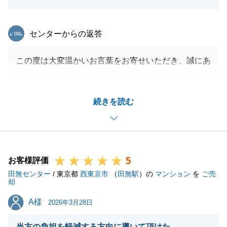
東急リバブル
センターからの返答
この度は大変温かいお言葉をお寄せいただき、誠にあ
りがとうございます。
ご質問への回答や購入までのサポートにご満足いただ
続きを読む
き、M様に安心してお取引を進めていただけたとのこ
と、担当としてホッと胸をなでおろしております。
私の方こそ、M様に大変お世話になりました。
「再度相談したい」とのお言葉、不動産に携わる者と
5
してこれ以上の喜びはございません。
お客様評価
田無センター
ご購入後も、何か気になることやご相談がございまし
/ 東京都
西東京市
（
田無駅
）の
マンション
を
ご売
却
たら、いつでもお気軽にご連絡下さいませ。
A様
A様
今後とも末永いお付き合いのほど、よろしくお願い申
2026年3月28日
し上げます。
当方の負担を軽減する方向に導いて頂けた