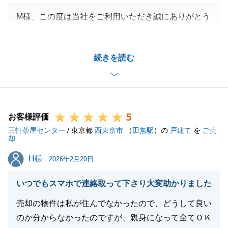
M様、この度は当社をご利用いただき誠にありがとう
ございます。
ご希望の価格に届かず大変申し訳ございません。
続きを読む
しかしながら他社様と比較いただき最高値を当社がお
出しできたことは大変嬉しく思います。
また、何かありましたら御気軽にご相談くださいま
せ。
5
お客様評価
三軒茶屋センター
/ 東京都
西東京市
（
田無駅
）の
戸建て
を
ご売
却
閉じる
H様
H様
2026年2月20日
いつでもスマホで連絡取って下さり大変助かりました
売却の物件は私が住んでなかったので、どうして良い
のか分からなかったのですが、親身になって全てＯＫ