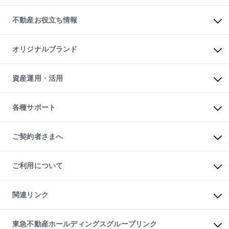
リロケーションについて
投資用不動産
貸すときの流れ
事業用不動産
不動産お役立ち情報
貸すガイド
マンション投資
投資用マンション
不動産AIアドバイザー Tellus Talk
マンション一棟
マンションライブラリー
オリジナルブランド
アパート経営
人気マンションランキング
アパート投資用物件
暮らしに役立つ不動産メディア

収益物件
当社売主リノベーションマンション
「Lnote」
ビル購入（ビル一棟）
一棟リノベーションマンション

資産運用・活用
不動産相場・不動産価格情報
投資用不動産の売却査定
L`GENTE（ルジェンテ）
不動産売却FAQ
事業用不動産の売却査定
区分リノベーションマンション

不動産コラム・ニュース
等価交換事業
海外不動産
Lideas（リディアス）
不動産用語集
不動産M&A
各種サポート
投資用一棟レジデンスWELL

不動産なんでもネット相談室
アセットマネジメント・出資
SQUARE（ウェルスクエア）
住まいの税金
不動産小口投資

シニア向けサポート
物件一括検索（購入＆賃貸）
LEGACIA（レガシア）
相続サポート
ご契約者さまへ
リフォームサポート
ご契約者さまサポートメニュー
ご紹介・再契約特典
ご利用について
入居者様専用-各種ご案内（賃貸）
東急こすもす会「こすもすWeb」
本人確認に関するお客様へのお願い
金融商品取引について
関連リンク
東急リバブル ソーシャルメディアポリシー
ご意見・お問い合わせ（金融商品取引専用の相談・お問い合わせ窓口）
すまいValue
保険募集におけるプライバシー・ポリシー
これからご結婚される方に東急百貨店のブライダルクラブ
東急不動産ホールディングスグループリンク
ダイレクトメール（郵送物）・Eメールなどの送付停止について