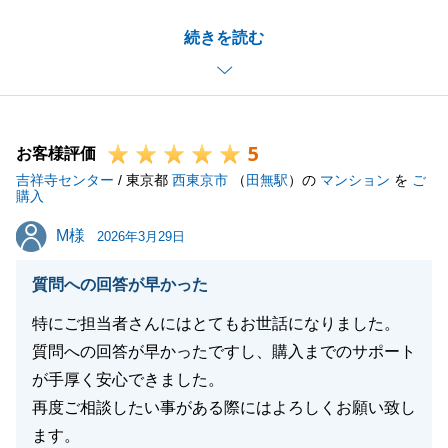
様々なご調整等、ご協力を頂き滞りなく進めることが
続きを読む
出来ました。誠にありがとうございました。
何か、ご相談事があれば御気軽にご連絡いただければ
と存じます。改めて誠にありがとうございました。
5
お客様評価
吉祥寺センター
/ 東京都
西東京市
（
田無駅
）の
マンション
を
ご
閉じる
購入
M様
M様
2026年3月29日
質問への回答が早かった
特にご担当者さんにはとてもお世話になりました。
質問への回答が早かったですし、購入までのサポート
が手厚く安心できました。
再度ご相談したい事がある際にはよろしくお願い致し
ます。