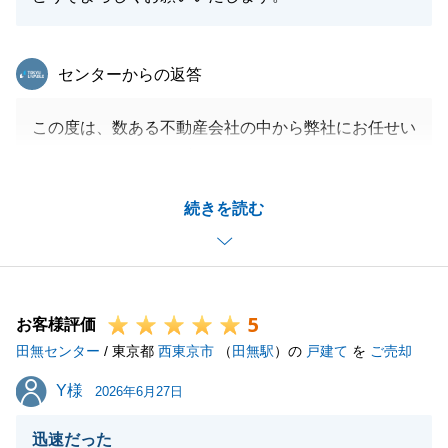
東急リバブル
センターからの返答
この度は、数ある不動産会社の中から弊社にお任せい
ただきありがとうございます。
また、お褒めのお言葉をいただき大変嬉しく思いま
続きを読む
す。
引き続きご売却活動やお住いの事でお困り事等がござ
いましたら、ご遠慮なくご連絡下さい。
今後とも末永いお付き合いのほど、よろしくお願いい
5
たします。
お客様評価
田無センター
/ 東京都
西東京市
（
田無駅
）の
戸建て
を
ご売却
Y様
Y様
2026年6月27日
閉じる
迅速だった