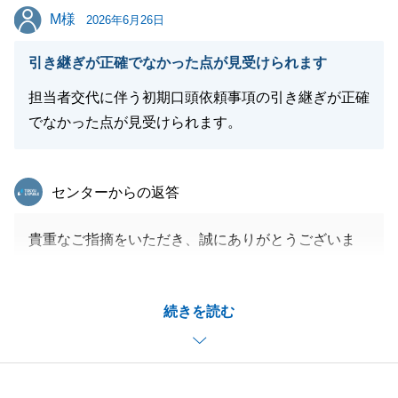
M様
M様
2026年6月26日
閉じる
引き継ぎが正確でなかった点が見受けられます
担当者交代に伴う初期口頭依頼事項の引き継ぎが正確
でなかった点が見受けられます。
東急リバブル
センターからの返答
貴重なご指摘をいただき、誠にありがとうございま
す。
また、大切な引き継ぎにおいて正確性を欠き、ご負担
続きを読む
をおかけしましたことを心よりお詫び申し上げます。
M様からいただいたお声を無駄にせず、より安心して
お任せいただける店舗づくりに努めてまいります。
この度は貴重な気づきをいただき、本当にありがとう