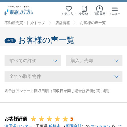
お気に入り
検索条件
閲覧履歴
メニュー
不動産売買・仲介トップ
店舗情報
お客様の声一覧
お客様の声一覧
売買
表示はアンケート回収日順（回収日が同じ場合は評価が高い順）
5
お客様評価
津田沼センター
/ 千葉県
船橋市
（
薬園台駅
）の
マンション
を
ご