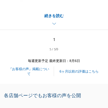
介をお選びいただきありがとうございました。
A様のご協力もあり、お取引を円滑に進めることが出
続きを読む
来ました。
今後とも不動産でお困りのことがございましたらお気
軽にお申し付けください。
引き続き、東急リバブルをよろしくお願いいたしま
1
す。
5 / 5件
毎週更新予定 最終更新日：8月6日
閉じる
『お客様の声』掲載につい
6ヶ月以前の評価はこちら
て
各店舗ページでもお客様の声を公開