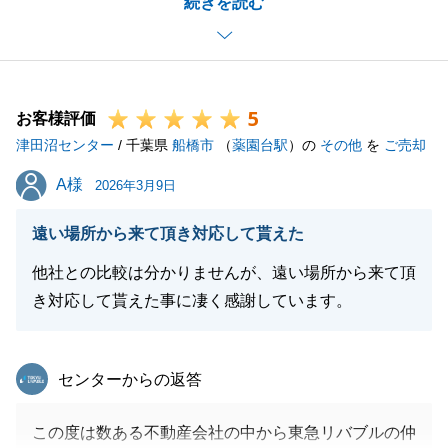
続きを読む
めることができました。
これまでの多大なご協力に心よりお礼申し上げます。
お気づきの点がありましたら、いつでもお気軽にご相
談ください。
5
お客様評価
津田沼センター
/ 千葉県
船橋市
（
薬園台駅
）の
その他
を
ご売却
閉じる
A様
A様
2026年3月9日
遠い場所から来て頂き対応して貰えた
他社との比較は分かりませんが、遠い場所から来て頂
き対応して貰えた事に凄く感謝しています。
東急リバブル
センターからの返答
この度は数ある不動産会社の中から東急リバブルの仲