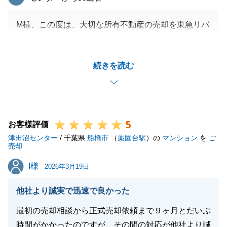
M様、この度は、大切な所有不動産の売却を東急リバ
ブルにお任せいただき、誠にありがとうございまし
た。
続きを読む
また、貴重なご意見をいただき、誠にありがとうござ
います。
いただいた内容を真摯に受け止め、今後の改善に向け
て全力で取り組んでまいります。
5
今後また何かお困りごとがございましたら何なりとお
お客様評価
津田沼センター
気軽にご相談下さい。
/ 千葉県
船橋市
（
薬園台駅
）の
マンション
を
ご
売却
この度はお取引ありがとうございました。
I様
I様
2026年3月19日
他社より誠実で迅速で良かった
閉じる
最初の売却相談から正式売却依頼まで９ヶ月とだいぶ
時間がかかったのですが、その間の対応が他社より誠