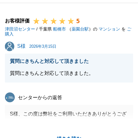
軽にご相談ください。
5
お客様評価
津田沼センター
/ 千葉県
船橋市
（
薬園台駅
）の
マンション
を
ご
閉じる
購入
S様
S様
2026年3月15日
質問にきちんと対応して頂きました
質問にきちんと対応して頂きました。
東急リバブル
センターからの返答
S様、この度は弊社をご利用いただきありがとうござ
いました。
いつも素早いご判断をいただき、とてもスムーズに進