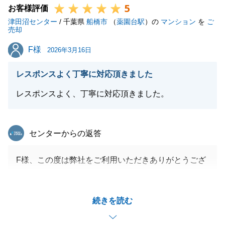
5
今後も、不動産の事について、何かありましたら、お
お客様評価
津田沼センター
気軽にお知らせください。
/ 千葉県
船橋市
（
薬園台駅
）の
マンション
を
ご
売却
何卒、よろしくお願い申し上げます。
F様
F様
2026年3月16日
レスポンスよく丁寧に対応頂きました
閉じる
レスポンスよく、丁寧に対応頂きました。
東急リバブル
センターからの返答
F様、この度は弊社をご利用いただきありがとうござ
いました。
ご依頼をいただき、予定通りの着地ができましたのも
続きを読む
F様のご協力があってのことです。
今後もご質問やご用命がありましたら、いつでもお気