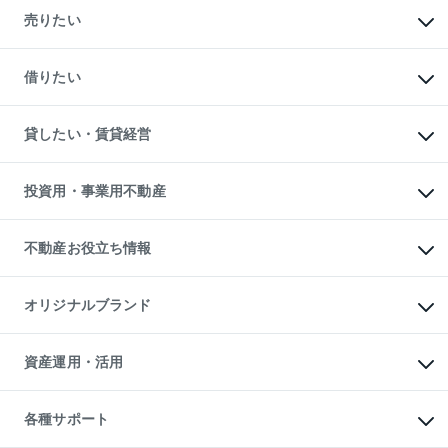
新築・分譲マンションの購入
売りたい
中古マンションの購入
一戸建ての購入
マンションの売却・査定
新築一戸建ての購入
一戸建ての売却・査定
借りたい
中古一戸建ての購入
土地の売却・査定
土地の購入
スピードAI査定
不動産購入の流れ
物件を借りる
不動産売却について
注目キーワード物件特集
オフィス・店舗の賃貸
貸したい・賃貸経営
不動産査定について
購入ガイド
借りるときの流れ
売却サービス
借りるガイド
不動産売却の流れ
無料賃料査定
多言語対応
不動産買換えの流れ
マンション賃料データ
投資用・事業用不動産
売却ガイド
賃貸管理プラン
English
繁体中文
簡体中文
リロケーションについて
投資用不動産
貸すときの流れ
事業用不動産
不動産お役立ち情報
貸すガイド
マンション投資
投資用マンション
不動産AIアドバイザー Tellus Talk
マンション一棟
マンションライブラリー
オリジナルブランド
アパート経営
人気マンションランキング
アパート投資用物件
暮らしに役立つ不動産メディア

収益物件
当社売主リノベーションマンション
「Lnote」
ビル購入（ビル一棟）
一棟リノベーションマンション

資産運用・活用
不動産相場・不動産価格情報
投資用不動産の売却査定
L`GENTE（ルジェンテ）
不動産売却FAQ
事業用不動産の売却査定
区分リノベーションマンション

不動産コラム・ニュース
等価交換事業
海外不動産
Lideas（リディアス）
不動産用語集
不動産M&A
各種サポート
投資用一棟レジデンスWELL

不動産なんでもネット相談室
アセットマネジメント・出資
SQUARE（ウェルスクエア）
住まいの税金