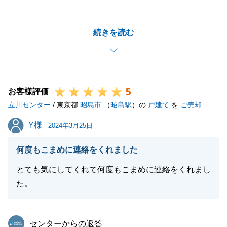
うございました。
不動産市況よりも物価や人件費、建築費用が値上がり
続きを読む
傾向の中、無事成約となったこと、また心配していた
測量も無事に整い、ご決済できたこと、本当に諸々の
タイミングが良かったと思います。
加えて、O様の草刈りやご判断のタイミングが要因の
5
一つと思っております。感謝の気持ちでいっぱいで
お客様評価
立川センター
す。
/ 東京都
昭島市
（
昭島駅
）の
戸建て
を
ご売却
また機会がございましたら、地域問わずご相談くださ
Y様
Y様
2024年3月25日
いませ。今後ともよろしくお願いいたします。
何度もこまめに連絡をくれました
とても気にしてくれて何度もこまめに連絡をくれまし
閉じる
た。
東急リバブル
センターからの返答