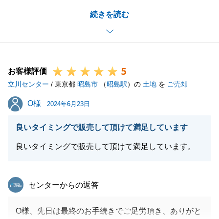
O様のお役に立てたこと、とてもうれしく思います。
続きを読む
無事にお引渡しが出来て本当によかったです。
新居のリフォームにつきましても、責任もって対応し
て参ります。_
今後もお客様に寄り添って、丁寧かつ誠意ある対応を
5
心掛け、営業活動を進めていきたいと思います。
お客様評価
立川センター
何かお困りのこと等がございましたら、いつでもお気
/ 東京都
昭島市
（
昭島駅
）の
土地
を
ご売却
軽にお声掛けください。
O様
O様
2024年6月23日
良いタイミングで販売して頂けて満足しています
閉じる
良いタイミングで販売して頂けて満足しています。
東急リバブル
センターからの返答
O様、先日は最終のお手続きでご足労頂き、ありがと