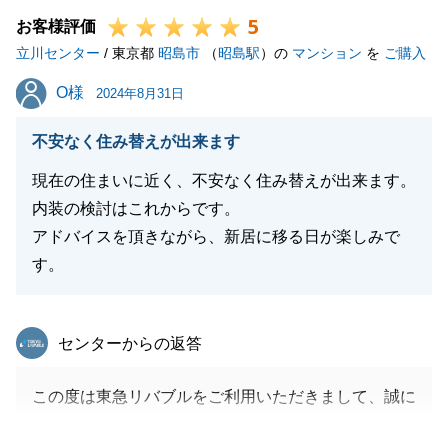
5
しております。
お客様評価
立川センター
そのお陰もあり、早急にご成約に結びつけることがで
/ 東京都
昭島市
（
昭島駅
）の
マンション
を
ご購入
きました。
O様
O様
2024年8月31日
お困りのことがございましたら、お気軽にご連絡いた
だければと存じます。
不安なく住み替えが出来ます
今後ともどうぞよろしくお願いいたします。
現在の住まいに近く、不安なく住み替えが出来ます。
内装の検討はこれからです。
アドバイスを頂きながら、新居に移る日が楽しみで
閉じる
す。
東急リバブル
センターからの返答
この度は東急リバブルをご利用いただきまして、誠に
ありがとうございます。