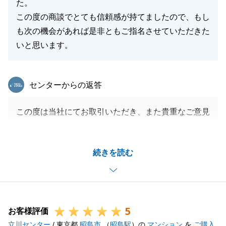
た。
この度の商談でとても信頼感が持てましたので、もし
も次の機会があれば是非ともご指名させていただきた
いと思います。
東急リバブル
センターからの返答
この度は当社にてお取引いただき、また貴重なご意見
をいただきましてありがとうございます。
お客様の大切なお住まいのご売却を、微力ながらお手
続きを読む
伝いでき、またお役にたてたこと大変光栄でございま
す。
お忙しいところ何度もお打ち合わせにお時間をいただ
きましたが、いつも快く対応していただいて大変感謝
5
しております。
お客様評価
立川センター
そのお陰もあり、早急にご成約に結びつけることがで
/ 東京都
昭島市
（
昭島駅
）の
マンション
を
ご購入