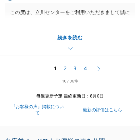
この度は、立川センターをご利用いただきまして誠に
ありがとうございました。_
お客様の大切なお住まいのご売却を、微力ながらお手
続きを読む
伝いでき、またお役にたてたこと大変光栄でございま
す。_
また何かお困りのことがございましたら、お気軽にご
連絡いただければと存じます。
1
2
3
4
次へ
今後ともよろしくお願いいたします。
10 / 36件
毎週更新予定 最終更新日：8月6日
閉じる
『お客様の声』掲載につい
最新の評価はこちら
て