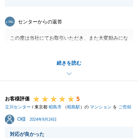
東急リバブル
センターからの返答
この度は当社にてお取引いただき、また大変励みにな
るお言葉をいただきましてありがとうございます。
お客様の大切なお住まいのご売却を、微力ながらお手
続きを読む
伝いでき大変光栄でございます。
ご契約やご決済の準備の際は、ご多用のところ快くご
対応いただきまして、ありがとうございました。
今後もお困りのことがございましたら、お気軽にご連
5
絡いただければと存じます。
お客様評価
立川センター
何卒よろしくお願いいたします。
/ 東京都
昭島市
（
昭島駅
）の
マンション
を
ご売却
O様
O様
2024年9月24日
閉じる
対応が良かった