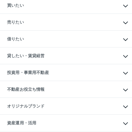
買いたい
マンションの購入
新築・分譲マンションの購入
売りたい
中古マンションの購入
一戸建ての購入
マンションの売却・査定
新築一戸建ての購入
一戸建ての売却・査定
借りたい
中古一戸建ての購入
土地の売却・査定
土地の購入
スピードAI査定
不動産購入の流れ
物件を借りる
不動産売却について
注目キーワード物件特集
オフィス・店舗の賃貸
貸したい・賃貸経営
不動産査定について
購入ガイド
借りるときの流れ
売却サービス
借りるガイド
不動産売却の流れ
無料賃料査定
多言語対応
不動産買換えの流れ
マンション賃料データ
投資用・事業用不動産
売却ガイド
賃貸管理プラン
English
繁体中文
簡体中文
リロケーションについて
投資用不動産
貸すときの流れ
事業用不動産
不動産お役立ち情報
貸すガイド
マンション投資
投資用マンション
不動産AIアドバイザー Tellus Talk
マンション一棟
マンションライブラリー
オリジナルブランド
アパート経営
人気マンションランキング
アパート投資用物件
暮らしに役立つ不動産メディア

収益物件
当社売主リノベーションマンション
「Lnote」
ビル購入（ビル一棟）
一棟リノベーションマンション

資産運用・活用
不動産相場・不動産価格情報
投資用不動産の売却査定
L`GENTE（ルジェンテ）
不動産売却FAQ
事業用不動産の売却査定
区分リノベーションマンション
