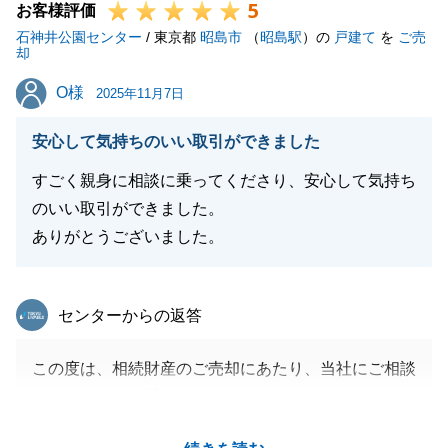
5
お客様評価
石神井公園センター
/ 東京都
昭島市
（
昭島駅
）の
戸建て
を
ご売
却
O様
O様
2025年11月7日
安心して気持ちのいい取引ができました
すごく親身に相談に乗ってくださり、安心して気持ち
のいい取引ができました。
ありがとうございました。
東急リバブル
センターからの返答
この度は、相続財産のご売却にあたり、当社にご相談
いただきまして誠にありがとうございました。
ご売却不動産の場所が郊外であり、特殊な不動産だっ