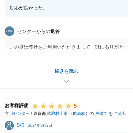
対応が良かった。
東急リバブル
センターからの返答
この度は弊社をご利用いただきまして、誠にありがと
うございました。
またご多忙の中、アンケートにもご協力いただき、心
続きを読む
より感謝申し上げます。
お取引を通じ、微力ながらお役に立てたことを嬉しく
思っております。
今後お困りの事がございましたらお気軽にご相談頂け
5
ますと幸いです。
お客様評価
立川センター
引き続き宜しくお願い申し上げます。
/ 東京都
武蔵村山市
（
昭島駅
）の
戸建て
を
ご売却
S様
S様
2024年9月2日