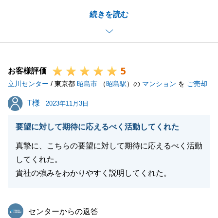
お客様の大切なお住まいのご購入を、微力ながらお手
続きを読む
伝いでき、_またお役にたてたこと大変光栄でござい
ます。_
また何かお困りのことがございましたら、お気軽にご
連絡いただければと存じます。
5
_今後ともよろしくお願いいたします。
お客様評価
立川センター
/ 東京都
昭島市
（
昭島駅
）の
マンション
を
ご売却
T様
T様
2023年11月3日
閉じる
要望に対して期待に応えるべく活動してくれた
真摯に、こちらの要望に対して期待に応えるべく活動
してくれた。
貴社の強みをわかりやすく説明してくれた。
東急リバブル
センターからの返答