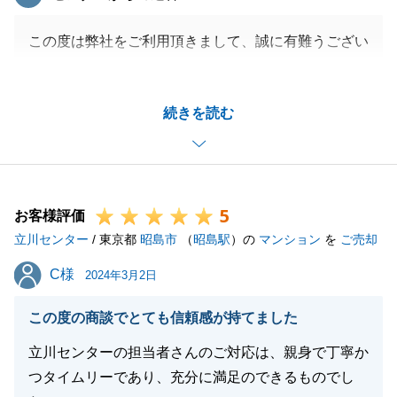
この度は弊社をご利用頂きまして、誠に有難うござい
ました。
Y様にお引越しや物置・バイク置き場の移設等迅速に
続きを読む
ご対応頂いたお陰で、スムーズに取引を進めることが
できました。
今後もお困りのことございましたら、お気軽にお申し
付け下さいませ。
5
お客様評価
立川センター
/ 東京都
昭島市
（
昭島駅
）の
マンション
を
ご売却
閉じる
C様
C様
2024年3月2日
この度の商談でとても信頼感が持てました
立川センターの担当者さんのご対応は、親身で丁寧か
つタイムリーであり、充分に満足のできるものでし