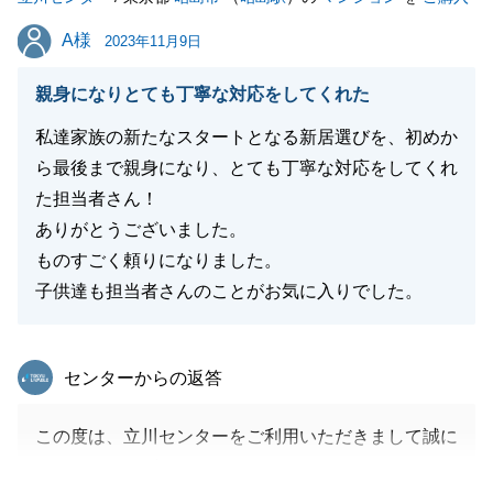
きました。
A様
A様
2023年11月9日
お困りのことがございましたら、お気軽にご連絡いた
だければと存じます。
親身になりとても丁寧な対応をしてくれた
今後ともどうぞよろしくお願い致します。
私達家族の新たなスタートとなる新居選びを、初めか
ら最後まで親身になり、とても丁寧な対応をしてくれ
た担当者さん！
閉じる
ありがとうございました。
ものすごく頼りになりました。
子供達も担当者さんのことがお気に入りでした。
東急リバブル
センターからの返答
この度は、立川センターをご利用いただきまして誠に
ありがとうございました。_