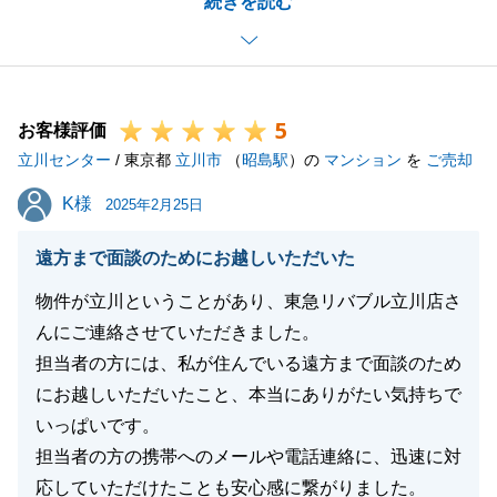
続きを読む
たため、お客様を探すことが難しかったのですが、最
終的には条件に当てはまるお客様と無事ご契約がで
き、大変うれしく思います。
またご所有の他の不動産についてもご相談をいただい
5
ておりますので何かご質問等ございましたらお気軽に
お客様評価
立川センター
ご連絡ください。
/ 東京都
立川市
（
昭島駅
）の
マンション
を
ご売却
今度ともよろしくお願いいたします。
K様
K様
2025年2月25日
遠方まで面談のためにお越しいただいた
閉じる
物件が立川ということがあり、東急リバブル立川店さ
んにご連絡させていただきました。
担当者の方には、私が住んでいる遠方まで面談のため
にお越しいただいたこと、本当にありがたい気持ちで
いっぱいです。
担当者の方の携帯へのメールや電話連絡に、迅速に対
応していただけたことも安心感に繋がりました。