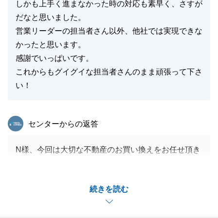
しかも上手く進まなかった時の対応も素早く、さすが
だなと思いました。
営業リーダーの担当者さん以外、他社では実現できな
かったと思います。
感謝でいっぱいです。
これからもグイグイな担当者さんのまま頑張って下さ
い！
東急リバブル
センターからの返答
N様、今回は大切な不動産のお買い換えをお任せ頂き
まして、誠にありがとうございました。
ご自宅と所有不動産の売却、お買い換え先の購入と複
続きを読む
雑なご状況でしたがN様にもご尽力いただき、無事に
取引が完了できたこと大変嬉しく思います。
某銀行の審査ではお互いに大変な思いをしましたが、