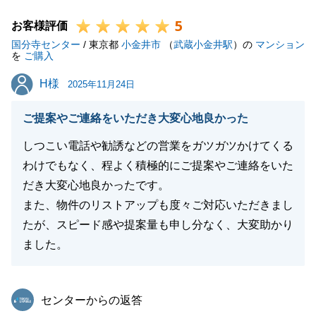
引き続きよろしくお願い申し上げます。
5
お客様評価
国分寺センター
/ 東京都
小金井市
（
武蔵小金井駅
）の
マンション
を
ご購入
閉じる
H様
H様
2025年11月24日
ご提案やご連絡をいただき大変心地良かった
しつこい電話や勧誘などの営業をガツガツかけてくる
わけでもなく、程よく積極的にご提案やご連絡をいた
だき大変心地良かったです。
また、物件のリストアップも度々ご対応いただきまし
たが、スピード感や提案量も申し分なく、大変助かり
ました。
東急リバブル
センターからの返答