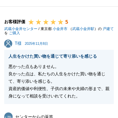
私の配慮が足りず、ご希望に沿ったご提案をすること
ができず、大変申し訳ございませんでした。
5
今後、不動産に関してお困りごと等がございました
お客様評価
武蔵小金井センター
ら、お気軽にお申し付けください。
/ 東京都
小金井市
（
武蔵小金井駅
）の
戸建て
を
ご購入
今後とも、何卒宜しくお願いいたします。
T様
T様
2025年11月8日
人生をかけた買い物を通じて寄り添いを感じる
閉じる
悪かった点もありません。
良かった点は、私たちの人生をかけた買い物を通じ
て、寄り添いを感じる。
資産的価値や利便性、子供の未来や夫婦の形まで、親
身になって相談を受けいれてくれた。
東急リバブル
センターからの返答