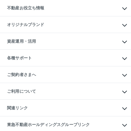
投資用不動産
貸すときの流れ
事業用不動産
不動産お役立ち情報
貸すガイド
マンション投資
投資用マンション
不動産AIアドバイザー Tellus Talk
マンション一棟
マンションライブラリー
オリジナルブランド
アパート経営
人気マンションランキング
アパート投資用物件
暮らしに役立つ不動産メディア

収益物件
当社売主リノベーションマンション
「Lnote」
ビル購入（ビル一棟）
一棟リノベーションマンション

資産運用・活用
不動産相場・不動産価格情報
投資用不動産の売却査定
L`GENTE（ルジェンテ）
不動産売却FAQ
事業用不動産の売却査定
区分リノベーションマンション

不動産コラム・ニュース
等価交換事業
海外不動産
Lideas（リディアス）
不動産用語集
不動産M&A
各種サポート
投資用一棟レジデンスWELL

不動産なんでもネット相談室
アセットマネジメント・出資
SQUARE（ウェルスクエア）
住まいの税金
不動産小口投資

シニア向けサポート
物件一括検索（購入＆賃貸）
LEGACIA（レガシア）
相続サポート
ご契約者さまへ
リフォームサポート
ご契約者さまサポートメニュー
ご紹介・再契約特典
ご利用について
入居者様専用-各種ご案内（賃貸）
東急こすもす会「こすもすWeb」
本人確認に関するお客様へのお願い
金融商品取引について
関連リンク
東急リバブル ソーシャルメディアポリシー
ご意見・お問い合わせ（金融商品取引専用の相談・お問い合わせ窓口）
すまいValue
保険募集におけるプライバシー・ポリシー
これからご結婚される方に東急百貨店のブライダルクラブ
東急不動産ホールディングスグループリンク
ダイレクトメール（郵送物）・Eメールなどの送付停止について
人材サービスのご用命は 東急リバブルスタッフ株式会社まで
宅地建物取引業者の皆様へ