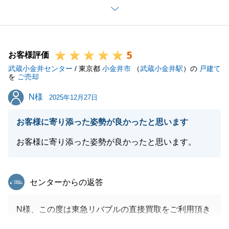
らお気軽にご連絡くださいませ。
引き続きよろしくお願いいたします。
5
お客様評価
武蔵小金井センター
/ 東京都
小金井市
（
武蔵小金井駅
）の
戸建て
閉じる
を
ご売却
N様
N様
2025年12月27日
お客様に寄り添った姿勢が良かったと思います
お客様に寄り添った姿勢が良かったと思います。
東急リバブル
センターからの返答
N様、この度は東急リバブルの直接買取をご利用頂き
まして誠にありがとうございました。