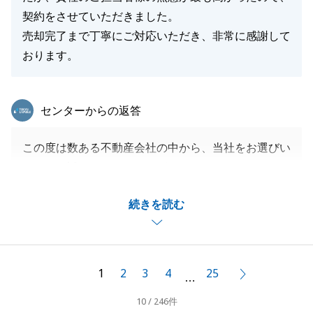
契約をさせていただきました。
売却完了まで丁寧にご対応いただき、非常に感謝して
おります。
東急リバブル
センターからの返答
この度は数ある不動産会社の中から、当社をお選びい
ただき、誠にありがとうございました。
想定よりもお時間を要してしまいましたが、ご満足い
続きを読む
ただけたようで安心いたしました。
K様に辛抱強くお待ちいただきましたおかげで、良い
買主様を見つけることができたと思います。
今後も不動産関連でお困りのことがございましたら、
1
2
3
4
25
次へ
…
お気軽にお問い合わせくださいませ。
10 / 246件