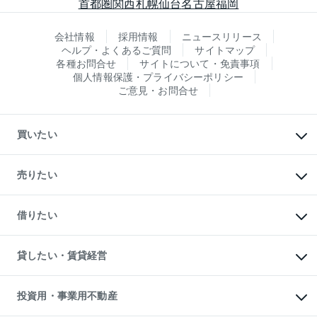
首都圏
関西
札幌
仙台
名古屋
福岡
会社情報
採用情報
ニュースリリース
ヘルプ・よくあるご質問
サイトマップ
各種お問合せ
サイトについて・免責事項
個人情報保護・プライバシーポリシー
ご意見・お問合せ
買いたい
マンションの購入
新築・分譲マンションの購入
売りたい
中古マンションの購入
一戸建ての購入
マンションの売却・査定
新築一戸建ての購入
一戸建ての売却・査定
借りたい
中古一戸建ての購入
土地の売却・査定
土地の購入
スピードAI査定
不動産購入の流れ
物件を借りる
不動産売却について
注目キーワード物件特集
オフィス・店舗の賃貸
貸したい・賃貸経営
不動産査定について
購入ガイド
借りるときの流れ
売却サービス
借りるガイド
不動産売却の流れ
無料賃料査定
多言語対応
不動産買換えの流れ
マンション賃料データ
投資用・事業用不動産
売却ガイド
賃貸管理プラン
English
繁体中文
簡体中文
リロケーションについて