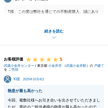
T様、この度は弊社を通じての不動産購入、誠にあり
がとうございました。
コメントを頂戴しました人生をかけた買い物を通じ
続きを読む
て、寄り添いを感じるというお言葉は、非常に嬉しく
思います。
T様ご家族がご購入されたお宅で笑顔が絶えないご生
活になる事を心より願っております。
5
今後ともお困りごとがございましたら、お気軽にご相
お客様評価
武蔵小金井センター
談してください。
/ 東京都
小金井市
（
武蔵小金井駅
）の
戸建て
を
ご売却
K様
K様
2025年10月4日
閉じる
熱意が最も高かった
今回、複数社様へお引き合いを出させていただきまし
たが、貴社のご担当者様の熱意が最も高かったので、