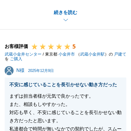
遠方の不動産売却という事で色々とご協力を頂戴しま
続きを読む
して感謝いたします。
今後とも、東急リバブルをよろしくお願いいたしま
す。
5
お客様評価
武蔵小金井センター
/ 東京都
小金井市
（
武蔵小金井駅
）の
戸建て
閉じる
を
ご購入
N様
N様
2025年12月9日
不安に感じていることを長引かせない動き方だった
まずは担当者様が元気で良かったです。
また、相談もしやすかった。
対応も早く、不安に感じていることを長引かせない動
き方だったと思います。
私達都合で時間が無いなかでの契約でしたが、スムー