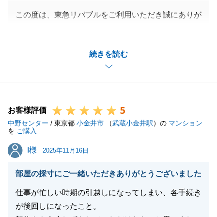
この度は、東急リバブルをご利用いただき誠にありが
とうございます。
H様の不動産購入に微力ながらお手伝いすることがで
続きを読む
き大変嬉しく思います。
お客様にとって心地よい連絡頻度、ご提案内容、スピ
ード感を日々心掛けながら営業をしておりますので、
H様からのお言葉は大変嬉しく思います。
5
ありがとうございます。
お客様評価
中野センター
また、不動産のことでご不明点やお困りごとがありま
/ 東京都
小金井市
（
武蔵小金井駅
）の
マンション
を
ご購入
したらお気軽にお申し付けください。
I様
I様
引き続きよろしくお願いいたします。
2025年11月16日
部屋の採寸にご一緒いただきありがとうございました
仕事が忙しい時期の引越しになってしまい、各手続き
閉じる
が後回しになったこと。