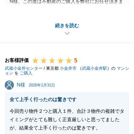
N様、この度は不動産のご購入を弊社にお任せ頂きま
して、誠にありがとうございました。
売主様と買主様のご縁を良い形でお繋ぎできたこと大
続きを読む
変嬉しく思います。いつも迅速にご丁寧にご対応いた
だき誠にありがとうございました。
今後ともお困りの事がございましたら、お気軽にご相
談いただけますと幸いです。
5
引き続きよろしくお願い申し上げます。
お客様評価
武蔵小金井センター
/ 東京都
小金井市
（
武蔵小金井駅
）の
マンシ
ョン
を
ご購入
N様
N様
2026年1月31日
閉じる
全て上手く行ったのは驚きです
今回売り物件２つと購入１件、合計３物件の複雑でタ
イミングがとても難しく正直厳しいと思ってました
が、結果全て上手く行ったのは驚きです。