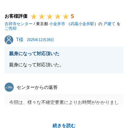
N様のご協力に感謝します。
5
今後もお困りの事がございましたら、お気軽にご連絡
お客様評価
吉祥寺センター
頂ければと思います。
/ 東京都
小金井市
（
武蔵小金井駅
）の
戸建て
を
ご売却
引き続き、よろしくお願いいたします。
T様
T様
2025年12月28日
親身になって対応頂いた
閉じる
親身になって対応頂いた。
東急リバブル
センターからの返答
今回は、様々な不確定要素によりお時間がかかりまし
たが最後までお手伝いが出来て何よりでございまし
た。
続きを読む
また今後とも何かお手伝いできることがございました