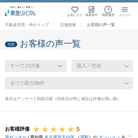
お気に入り
検索条件
閲覧履歴
メニュー
不動産売買・仲介トップ
店舗情報
お客様の声一覧
お客様の声一覧
売買
表示はアンケート回収日順（回収日が同じ場合は評価が高い順）
5
お客様評価
原センター
/ 愛知県
名古屋市天白区
（
原駅
）の
マンション
を
ご