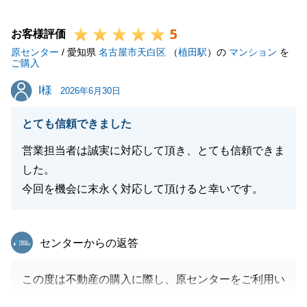
これで一段落となるかと思いますが、今後もお困り事
5
がございましたら、何なりとお申し付けください。
お客様評価
原センター
何卒、宜しくお願い致します。
/ 愛知県
名古屋市天白区
（
植田駅
）の
マンション
を
ご購入
I様
I様
2026年6月30日
閉じる
とても信頼できました
営業担当者は誠実に対応して頂き、とても信頼できま
した。
今回を機会に末永く対応して頂けると幸いです。
東急リバブル
センターからの返答
この度は不動産の購入に際し、原センターをご利用い
ただきまして誠にありがとうございました。