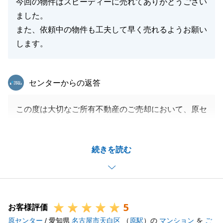
今回の物件はスピーディーに売れてありがとうござい
ました。
閉じる
また、依頼中の物件も工夫して早く売れるようお願い
します。
東急リバブル
センターからの返答
この度は大切なご所有不動産のご売却において、原セ
ンターをご利用いただき誠にありがとうございまし
た。
続きを読む
ご希望として頂戴しておりました「スピーディーなご
売却」の実現ができ、大変嬉しく思っております。
ご依頼いただいているもう1件の不動産につきまして
も、S様のお力添えができるよう引き続き尽力いたし
5
ます。
お客様評価
原センター
その他、不動産に関してのお困り事がございました
/ 愛知県
名古屋市天白区
（
原駅
）の
マンション
を
ご