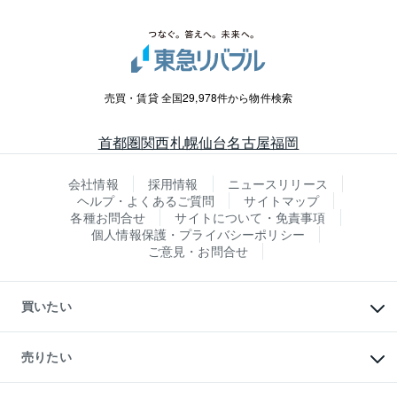
売買・賃貸 全国29,978件から物件検索
首都圏
関西
札幌
仙台
名古屋
福岡
会社情報
採用情報
ニュースリリース
ヘルプ・よくあるご質問
サイトマップ
各種お問合せ
サイトについて・免責事項
個人情報保護・プライバシーポリシー
ご意見・お問合せ
買いたい
マンションの購入
新築・分譲マンションの購入
売りたい
中古マンションの購入
一戸建ての購入
マンションの売却・査定
新築一戸建ての購入