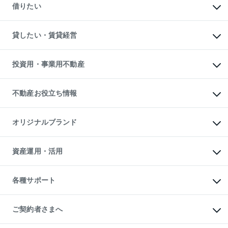
一戸建ての売却・査定
借りたい
中古一戸建ての購入
土地の売却・査定
土地の購入
スピードAI査定
不動産購入の流れ
物件を借りる
不動産売却について
注目キーワード物件特集
オフィス・店舗の賃貸
貸したい・賃貸経営
不動産査定について
購入ガイド
借りるときの流れ
売却サービス
借りるガイド
不動産売却の流れ
無料賃料査定
多言語対応
不動産買換えの流れ
マンション賃料データ
投資用・事業用不動産
売却ガイド
賃貸管理プラン
English
繁体中文
簡体中文
リロケーションについて
投資用不動産
貸すときの流れ
事業用不動産
不動産お役立ち情報
貸すガイド
マンション投資
投資用マンション
不動産AIアドバイザー Tellus Talk
マンション一棟
マンションライブラリー
オリジナルブランド
アパート経営
人気マンションランキング
アパート投資用物件
暮らしに役立つ不動産メディア

収益物件
当社売主リノベーションマンション
「Lnote」
ビル購入（ビル一棟）
一棟リノベーションマンション

資産運用・活用
不動産相場・不動産価格情報
投資用不動産の売却査定
L`GENTE（ルジェンテ）
不動産売却FAQ
事業用不動産の売却査定
区分リノベーションマンション

不動産コラム・ニュース
等価交換事業
海外不動産
Lideas（リディアス）
不動産用語集
不動産M&A
各種サポート
投資用一棟レジデンスWELL

不動産なんでもネット相談室
アセットマネジメント・出資
SQUARE（ウェルスクエア）
住まいの税金
不動産小口投資

シニア向けサポート
物件一括検索（購入＆賃貸）
LEGACIA（レガシア）
相続サポート
ご契約者さまへ
リフォームサポート
ご契約者さまサポートメニュー