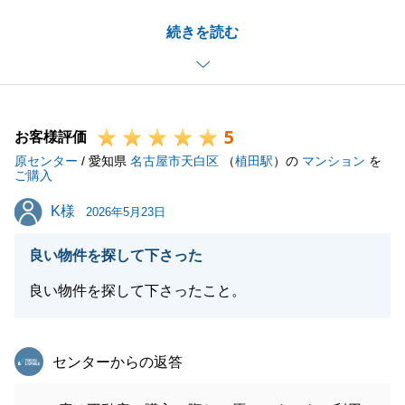
お住まいにお伺いさせていただいた際には、いつも暖
続きを読む
かく迎え入れてくださり、感謝申し上げます。
過去に他の会社様でつらい思いをされたとのことで、
M様のお気持ちに寄り添って、良いお買換えになれば
という思いでした。
5
M様にご満足いただくことができ、大変嬉しく思いま
お客様評価
原センター
す。
/ 愛知県
名古屋市天白区
（
植田駅
）の
マンション
を
ご購入
今後もお困り事等ございましたら、何なりとお申し付
K様
K様
けください。
2026年5月23日
何卒、宜しくお願い致します。
良い物件を探して下さった
良い物件を探して下さったこと。
閉じる
東急リバブル
センターからの返答