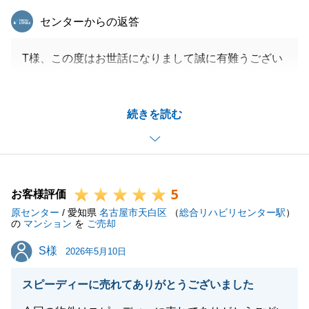
東急リバブル
センターからの返答
T様、この度はお世話になりまして誠に有難うござい
ました。
無事にお引渡しをお迎えすることができましたのも、
続きを読む
ご契約以降、ご不安になられる事象もございましたが
都度のご説明等にご寛容にご対応いただけたからと思
います。
この場をお借りし改めてお礼申し上げます。
5
また今後は、建物の完成後のお引越しや、お引渡しに
お客様評価
原センター
際しましてのご準備等お気持ちが休まることもあまり
/ 愛知県
名古屋市天白区
（
総合リハビリセンター駅
）
の
マンション
を
ご売却
にかもしれませんが、無事にお取引が完了できますよ
S様
S様
うお取組みさせていただきますので
2026年5月10日
引き続き今後とも宜しくお願い致します。
スピーディーに売れてありがとうございました