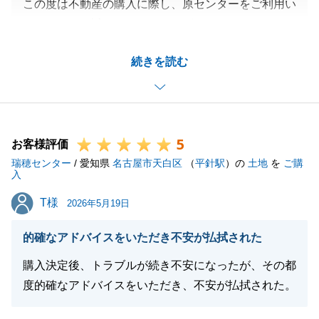
この度は不動産の購入に際し、原センターをご利用い
ただきまして誠にありがとうございました。
一番初めにお問合せをいただいてから、複数の物件の
続きを読む
ご案内をさせていただきましたが、K様のご満足のい
く不動産を最終的にご購入いただくことができ、私も
大変嬉しく思います。
お住まいになられてからも、何かお困り事がございま
5
したらお気軽にお申し付けください。
お客様評価
瑞穂センター
引き続き東急リバブルをご愛顧のほど、よろしくお願
/ 愛知県
名古屋市天白区
（
平針駅
）の
土地
を
ご購
入
い申し上げます。
T様
T様
2026年5月19日
的確なアドバイスをいただき不安が払拭された
閉じる
購入決定後、トラブルが続き不安になったが、その都
度的確なアドバイスをいただき、不安が払拭された。