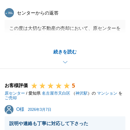
東急リバブル
センターからの返答
この度は大切な不動産の売却において、原センターを
ご利用いただき誠にありがとうございました。
お引渡しまで無事に完了できましたのは、Y様のご協
続きを読む
力あってのことでございます。
重ねて感謝申し上げます。
引き続き、不動産に関して何かお困りのことがござい
ましたら、お気軽にご連絡下さい。
5
今後とも何卒、よろしくお願い申し上げます。
お客様評価
原センター
/ 愛知県
名古屋市天白区
（
神沢駅
）の
マンション
を
ご売却
O様
O様
2026年3月7日
閉じる
説明や連絡も丁寧に対応して下さった