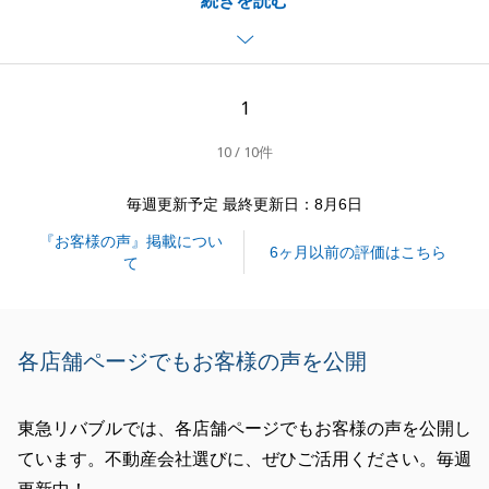
続きを読む
安心いただけるお取引を仲介させていただくことがで
き、大変嬉しく思っております。
お取引を円滑に進められたのも、T様のご協力があっ
てのことでございます。
1
引き続きお住まいになられてからも、お困りのことが
10 / 10件
ございましたらお気軽にご相談ください。
今後とも何卒、よろしくお願い申し上げます。
毎週更新予定 最終更新日：8月6日
『お客様の声』掲載につい
6ヶ月以前の評価はこちら
て
閉じる
各店舗ページでもお客様の声を公開
東急リバブルでは、各店舗ページでもお客様の声を公開し
ています。不動産会社選びに、ぜひご活用ください。毎週