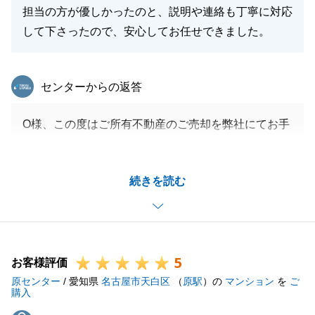
担当の方が優しかったのと、説明や連絡も丁寧に対応
して下さったので、安心してお任せできました。
東急リバブル
センターからの返答
O様、この度はご所有不動産のご売却を弊社にてお手
伝いさせていただき、誠にありがとうございました。
無事にお引渡しまで迎えられたこと、大変嬉しく思い
続きを読む
ます。
他社様ともやり取りをされていた中で、弊社をご用命
いただき、心より感謝申し上げます。
お取引きが完了し、少し寂しい気持ちもありますが、
5
これからもご縁は続きますので、また何かお困り事等
お客様評価
原センター
ございましたら、お気軽にお申し付けください。
/ 愛知県
名古屋市天白区
（
原駅
）の
マンション
を
ご
購入
何卒、よろしくお願いいたします。