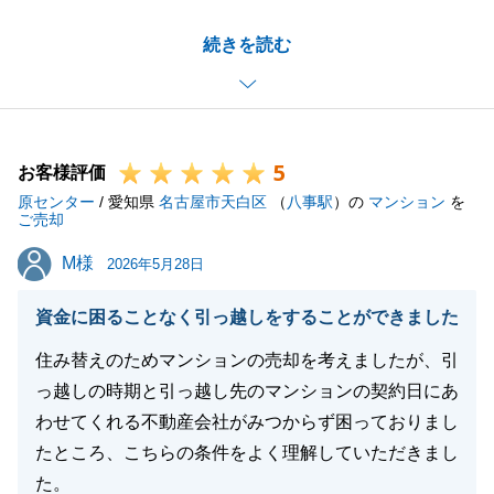
一番初めにお問合せをいただいてから、複数の物件の
続きを読む
ご案内をさせていただきましたが、I様のご満足のい
く不動産を最終的にご購入いただくことができ、私も
大変嬉しく思います。
お住まいになられてからも、何かお困り事がございま
5
したらお気軽にお申し付けください。
お客様評価
原センター
引き続き東急リバブルをご愛顧のほど、よろしくお願
/ 愛知県
名古屋市天白区
（
八事駅
）の
マンション
を
ご売却
い申し上げます。
M様
M様
2026年5月28日
資金に困ることなく引っ越しをすることができました
閉じる
住み替えのためマンションの売却を考えましたが、引
っ越しの時期と引っ越し先のマンションの契約日にあ
わせてくれる不動産会社がみつからず困っておりまし
たところ、こちらの条件をよく理解していただきまし
た。