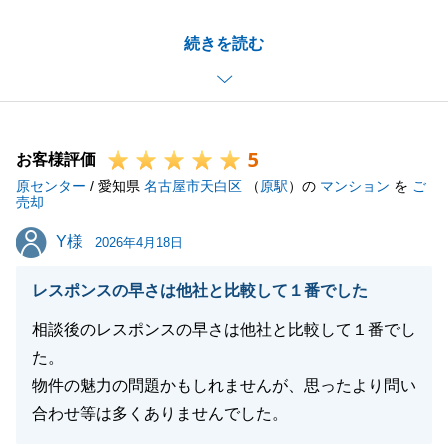
K様とご縁をいただけましたこと大変嬉しく思いま
続きを読む
す。
ご契約からお引渡しまでお時間がございましたが、お
取引きが終わるとあっという間に感じますね。
5
無事にお取引きを終えていただき安心した気持ちと少
お客様評価
原センター
し寂しい気持ちがございます。
/ 愛知県
名古屋市天白区
（
原駅
）の
マンション
を
ご
売却
Y様
Y様
今後も何かお困り事がございましたら、何なりとお申
2026年4月18日
し付けください。
レスポンスの早さは他社と比較して１番でした
何卒、宜しくお願い致します。
相談後のレスポンスの早さは他社と比較して１番でし
た。
物件の魅力の問題かもしれませんが、思ったより問い
閉じる
合わせ等は多くありませんでした。