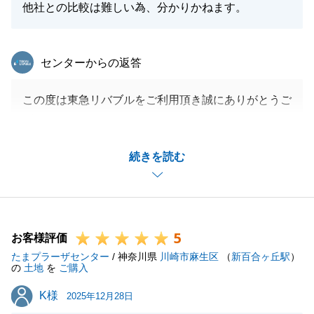
他社との比較は難しい為、分かりかねます。
東急リバブル
センターからの返答
この度は東急リバブルをご利用頂き誠にありがとうご
ざいました。_
数ある不動産会社の中から東急リバブルをお選び頂き
続きを読む
本当にありがとうございます。
頂いたお言葉を力に、今後も日々の営業を頑張って参
ります。_
また不動産の件でご相談がございましたら、いつでも
5
ご連絡下さい。
お客様評価
たまプラーザセンター
末永いお付き合いを宜しくお願いします。
/ 神奈川県
川崎市麻生区
（
新百合ヶ丘駅
）
の
土地
を
ご購入
K様
K様
2025年12月28日