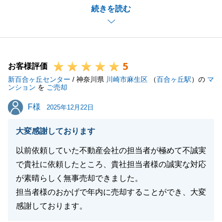
続きを読む
き、私も嬉しく思っております。
今後も、お客様に寄り添ったご対応が出来る様に取り
組んで参ります。
5
お客様評価
新百合ヶ丘センター
/ 神奈川県
川崎市麻生区
（
百合ヶ丘駅
）の
マ
閉じる
ンション
を
ご売却
F様
F様
2025年12月22日
大変感謝しております
以前依頼していた不動産会社の担当者が極めて不誠実
で貴社に依頼したところ、貴社担当者様の誠実な対応
が素晴らしく無事売却できました。
担当者様のおかげで年内に売却することができ、大変
感謝しております。