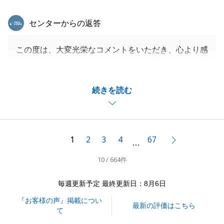
東急リバブル
センターからの返答
この度は、大変光栄なコメントをいただき、心より感
謝申し上げます。
こちらこそ、いつも迅速にご対応いただき、円滑に進
続きを読む
めることができましたことをあわせて感謝申し上げま
す。
今後も何かお困りごとがございましたら、いつでもお
気軽にご相談ください。_
1
2
3
4
67
次へ
…
寒さ厳しき折、どうぞご自愛くださいませ。
10 / 664件
毎週更新予定 最終更新日：8月6日
閉じる
『お客様の声』掲載につい
最新の評価はこちら
て