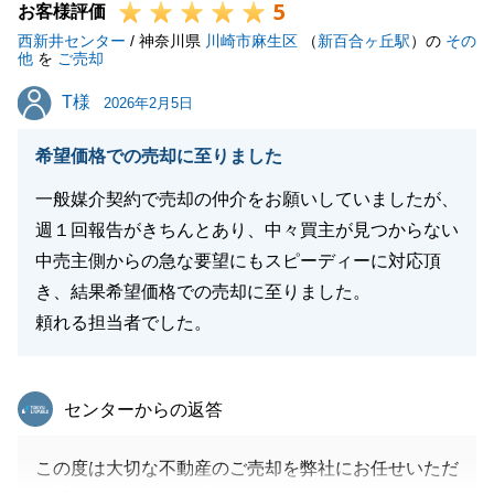
5
お客様評価
西新井センター
/ 神奈川県
川崎市麻生区
（
新百合ヶ丘駅
）の
その
他
を
ご売却
T様
T様
2026年2月5日
希望価格での売却に至りました
一般媒介契約で売却の仲介をお願いしていましたが、
週１回報告がきちんとあり、中々買主が見つからない
中売主側からの急な要望にもスピーディーに対応頂
き、結果希望価格での売却に至りました。
頼れる担当者でした。
東急リバブル
センターからの返答
この度は大切な不動産のご売却を弊社にお任せいただ