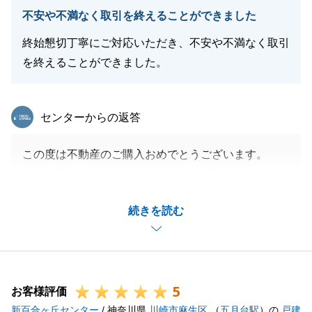
閉じる
不安や不満なく取引を終えることができました
終始懇切丁寧にご対応いただき、不安や不満なく取引
を終えることができました。
東急リバブル
センターからの返答
この度は不動産のご購入おめでとうございます。
K様の迅速なご対応により、無事にお取引を終えるこ
とができました。
続きを読む
また今後、お手伝いできることがございましたら、い
つでもご連絡頂ければと思います。
5
お客様評価
閉じる
新百合ヶ丘センター
/ 神奈川県
川崎市麻生区
（
五月台駅
）の
戸建