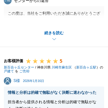
センターからの返答
この度は、当社をご利用いただき誠にありがとうござ
います。
今回は対象不動産について、難しい課題があり、ネガ
続きを読む
ティブな情報をお伝えしなければならない事が多々あ
る中で、いつも真摯に受け止めていただきました。
お陰様で円滑なお取引とさせていただく事が出来まし
た。
5
ありがとうございます。
お客様評価
新百合ヶ丘センター
今後も不動産について、ご不明点等ございましたらお
/ 神奈川県
川崎市麻生区
（
新百合ヶ丘駅
）の
戸建て
を
ご売却
気軽にご相談くださいませ。
S様
S様
引き続きよろしくお願いいたします。
2026年1月16日
情報と分析は的確で無駄がなく決断に迷わなかった
担当者から提供される情報と分析は的確で無駄がな
閉じる