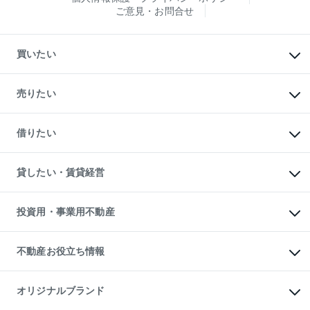
ご意見・お問合せ
買いたい
マンションの購入
新築・分譲マンションの購入
売りたい
中古マンションの購入
一戸建ての購入
マンションの売却・査定
新築一戸建ての購入
一戸建ての売却・査定
借りたい
中古一戸建ての購入
土地の売却・査定
土地の購入
スピードAI査定
不動産購入の流れ
物件を借りる
不動産売却について
注目キーワード物件特集
オフィス・店舗の賃貸
貸したい・賃貸経営
不動産査定について
購入ガイド
借りるときの流れ
売却サービス
借りるガイド
不動産売却の流れ
無料賃料査定
多言語対応
不動産買換えの流れ
マンション賃料データ
投資用・事業用不動産
売却ガイド
賃貸管理プラン
English
繁体中文
簡体中文
リロケーションについて
投資用不動産
貸すときの流れ
事業用不動産
不動産お役立ち情報
貸すガイド
マンション投資
投資用マンション
不動産AIアドバイザー Tellus Talk
マンション一棟
マンションライブラリー
オリジナルブランド
アパート経営
人気マンションランキング
アパート投資用物件
暮らしに役立つ不動産メディア
