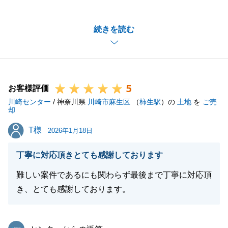
き誠にありがとうございました。
ご売却には随分と期間を頂戴してしまいましたが、結
続きを読む
果としてご希望の金額でご売却が出来たことを私も大
変嬉しく思っております。
お母様のお引越しでお忙しいところ様々ご対応ありが
とうございました。
5
また何かお手伝い出来ることがございましたらお気兼
お客様評価
川崎センター
ねなくお声がけ下さいませ。
/ 神奈川県
川崎市麻生区
（
柿生駅
）の
土地
を
ご売
却
T様
T様
2026年1月18日
閉じる
丁寧に対応頂きとても感謝しております
難しい案件であるにも関わらず最後まで丁寧に対応頂
き、とても感謝しております。
東急リバブル