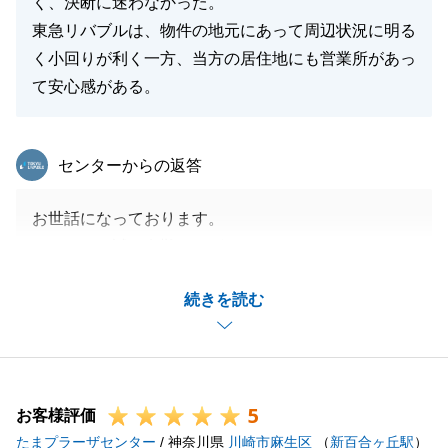
く、決断に迷わなかった。
東急リバブルは、物件の地元にあって周辺状況に明る
く小回りが利く一方、当方の居住地にも営業所があっ
て安心感がある。
東急リバブル
センターからの返答
お世話になっております。
このたびは誠に有難うございました。
素晴らしいご縁をいただけましたこと心より感謝申し
続きを読む
上げます。
今後ともよろしくお願いいたします。
5
お客様評価
閉じる
たまプラーザセンター
/ 神奈川県
川崎市麻生区
（
新百合ヶ丘駅
）