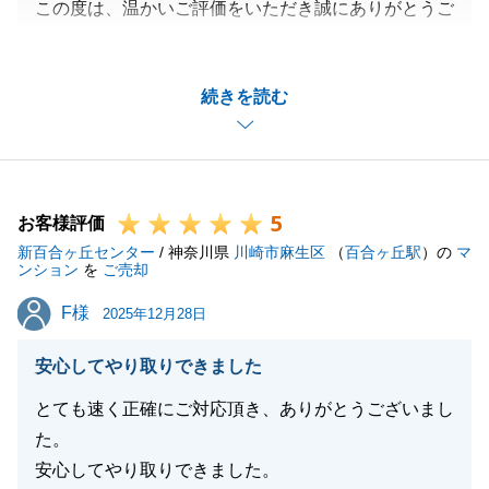
この度は、温かいご評価をいただき誠にありがとうご
ざいます。
最後までスムーズにお取引を完了できましたのは、S
続きを読む
様のご協力のおかげです。
心より感謝申し上げます。
また機会がございましたら、その際も何卒よろしくお
願い申し上げます。
5
お客様評価
新百合ヶ丘センター
/ 神奈川県
川崎市麻生区
（
百合ヶ丘駅
）の
マ
ンション
を
ご売却
閉じる
F様
F様
2025年12月28日
安心してやり取りできました
とても速く正確にご対応頂き、ありがとうございまし
た。
安心してやり取りできました。