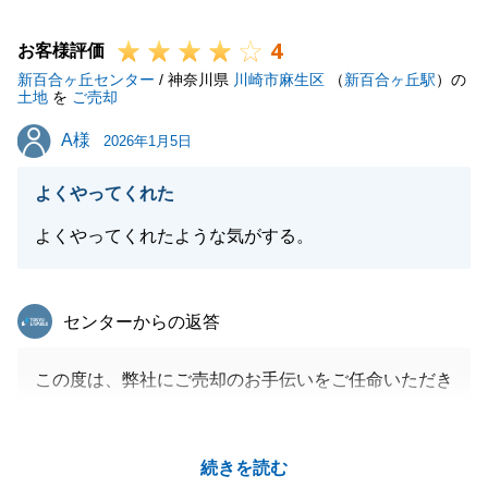
今後もお困りのことなどございましたらお気軽にお声
4
掛けください。
お客様評価
新百合ヶ丘センター
これからも末永く東急リバブルをよろしくお願いいた
/ 神奈川県
川崎市麻生区
（
新百合ヶ丘駅
）の
土地
を
ご売却
します。
A様
A様
2026年1月5日
よくやってくれた
閉じる
よくやってくれたような気がする。
東急リバブル
センターからの返答
この度は、弊社にご売却のお手伝いをご任命いただき
ましてありがとうございました。
Ａ様にご協力いただきお引渡しを迎えることができま
続きを読む
した。