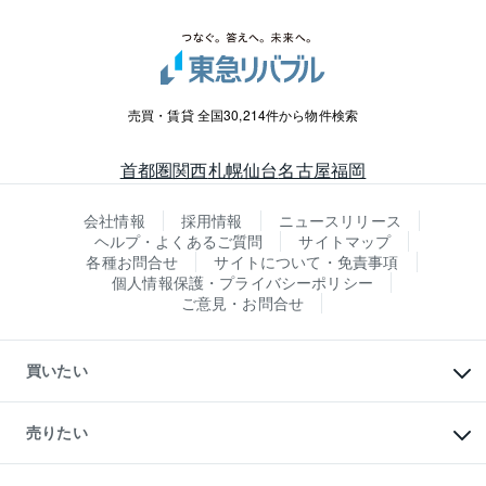
売買・賃貸 全国30,214件から物件検索
首都圏
関西
札幌
仙台
名古屋
福岡
会社情報
採用情報
ニュースリリース
ヘルプ・よくあるご質問
サイトマップ
各種お問合せ
サイトについて・免責事項
個人情報保護・プライバシーポリシー
ご意見・お問合せ
買いたい
マンションの購入
新築・分譲マンションの購入
売りたい
中古マンションの購入
一戸建ての購入
マンションの売却・査定
新築一戸建ての購入