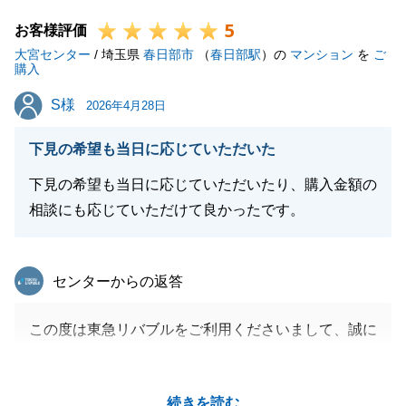
し付けください。
5
何卒よろしくお願いいたします。
お客様評価
大宮センター
/ 埼玉県
春日部市
（
春日部駅
）の
マンション
を
ご
購入
S様
S様
2026年4月28日
閉じる
下見の希望も当日に応じていただいた
下見の希望も当日に応じていただいたり、購入金額の
相談にも応じていただけて良かったです。
東急リバブル
センターからの返答
この度は東急リバブルをご利用くださいまして、誠に
ありがとうございました。
今後も不動産に関するご相談などございましたらお気
続きを読む
軽にご連絡くださいませ。