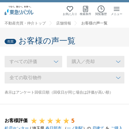
お気に入り
検索条件
閲覧履歴
メニュー
不動産売買・仲介トップ
店舗情報
お客様の声一覧
お客様の声一覧
売買
表示はアンケート回収日順（回収日が同じ場合は評価が高い順）
5
お客様評価
松戸センター
/ 埼玉県
春日部市
（
一ノ割駅
）の
戸建て
を
ご購入