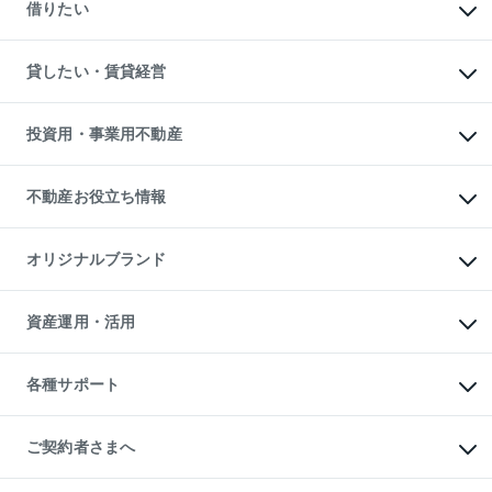
一戸建ての売却・査定
借りたい
中古一戸建ての購入
土地の売却・査定
土地の購入
スピードAI査定
不動産購入の流れ
物件を借りる
不動産売却について
注目キーワード物件特集
オフィス・店舗の賃貸
貸したい・賃貸経営
不動産査定について
購入ガイド
借りるときの流れ
売却サービス
借りるガイド
不動産売却の流れ
無料賃料査定
多言語対応
不動産買換えの流れ
マンション賃料データ
投資用・事業用不動産
売却ガイド
賃貸管理プラン
English
繁体中文
簡体中文
リロケーションについて
投資用不動産
貸すときの流れ
事業用不動産
不動産お役立ち情報
貸すガイド
マンション投資
投資用マンション
不動産AIアドバイザー Tellus Talk
マンション一棟
マンションライブラリー
オリジナルブランド
アパート経営
人気マンションランキング
アパート投資用物件
暮らしに役立つ不動産メディア

収益物件
当社売主リノベーションマンション
「Lnote」
ビル購入（ビル一棟）
一棟リノベーションマンション

資産運用・活用
不動産相場・不動産価格情報
投資用不動産の売却査定
L`GENTE（ルジェンテ）
不動産売却FAQ
事業用不動産の売却査定
区分リノベーションマンション

不動産コラム・ニュース
等価交換事業
海外不動産
Lideas（リディアス）
不動産用語集
不動産M&A
各種サポート
投資用一棟レジデンスWELL

不動産なんでもネット相談室
アセットマネジメント・出資
SQUARE（ウェルスクエア）
住まいの税金
不動産小口投資

シニア向けサポート
物件一括検索（購入＆賃貸）
LEGACIA（レガシア）
相続サポート
ご契約者さまへ
リフォームサポート
ご契約者さまサポートメニュー