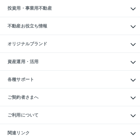
不動産売却の流れ
無料賃料査定
多言語対応
不動産買換えの流れ
マンション賃料データ
投資用・事業用不動産
売却ガイド
賃貸管理プラン
English
繁体中文
簡体中文
リロケーションについて
投資用不動産
貸すときの流れ
事業用不動産
不動産お役立ち情報
貸すガイド
マンション投資
投資用マンション
不動産AIアドバイザー Tellus Talk
マンション一棟
マンションライブラリー
オリジナルブランド
アパート経営
人気マンションランキング
アパート投資用物件
暮らしに役立つ不動産メディア

収益物件
当社売主リノベーションマンション
「Lnote」
ビル購入（ビル一棟）
一棟リノベーションマンション

資産運用・活用
不動産相場・不動産価格情報
投資用不動産の売却査定
L`GENTE（ルジェンテ）
不動産売却FAQ
事業用不動産の売却査定
区分リノベーションマンション

不動産コラム・ニュース
等価交換事業
海外不動産
Lideas（リディアス）
不動産用語集
不動産M&A
各種サポート
投資用一棟レジデンスWELL

不動産なんでもネット相談室
アセットマネジメント・出資
SQUARE（ウェルスクエア）
住まいの税金
不動産小口投資

シニア向けサポート
物件一括検索（購入＆賃貸）
LEGACIA（レガシア）
相続サポート
ご契約者さまへ
リフォームサポート
ご契約者さまサポートメニュー
ご紹介・再契約特典
ご利用について
入居者様専用-各種ご案内（賃貸）
東急こすもす会「こすもすWeb」
本人確認に関するお客様へのお願い
金融商品取引について
関連リンク
東急リバブル ソーシャルメディアポリシー