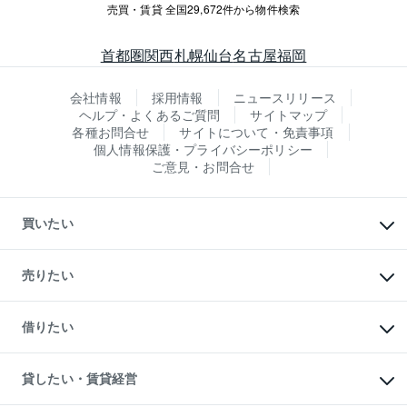
売買・賃貸 全国29,672件から物件検索
首都圏
関西
札幌
仙台
名古屋
福岡
会社情報
採用情報
ニュースリリース
ヘルプ・よくあるご質問
サイトマップ
各種お問合せ
サイトについて・免責事項
個人情報保護・プライバシーポリシー
ご意見・お問合せ
買いたい
マンションの購入
新築・分譲マンションの購入
売りたい
中古マンションの購入
一戸建ての購入
マンションの売却・査定
新築一戸建ての購入
一戸建ての売却・査定
借りたい
中古一戸建ての購入
土地の売却・査定
土地の購入
スピードAI査定
不動産購入の流れ
物件を借りる
不動産売却について
注目キーワード物件特集
オフィス・店舗の賃貸
貸したい・賃貸経営
不動産査定について
購入ガイド
借りるときの流れ
売却サービス
借りるガイド