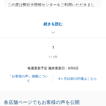
この度は弊社大曽根センターをご利用いただきまし
て、誠にありがとうございました。
今回もT様の大切な不動産売買のお手伝いができ、大
続きを読む
変嬉しく思います。
また今後とも不動産のことで何かありましたら、いつ
でもお気軽に私までお申し付け下さい。
こちらこそ末永いお付き合いの程、よろしくお願い申
1
し上げます。
1 / 1件
毎週更新予定 最終更新日：8月6日
閉じる
『お客様の声』掲載につい
6ヶ月以前の評価はこちら
て
各店舗ページでもお客様の声を公開