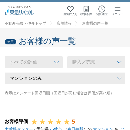
お気に入り
検索条件
閲覧履歴
メニュー
不動産売買・仲介トップ
店舗情報
お客様の声一覧
お客様の声一覧
売買
表示はアンケート回収日順（回収日が同じ場合は評価が高い順）
5
お客様評価
大曽根センター
/ 愛知県
小牧市
（
春日井駅
）の
マンション
を
ご