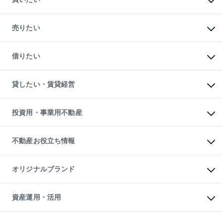
マンションの購入
新築・分譲マンションの購入
売りたい
中古マンションの購入
一戸建ての購入
マンションの売却・査定
新築一戸建ての購入
一戸建ての売却・査定
借りたい
中古一戸建ての購入
土地の売却・査定
土地の購入
スピードAI査定
不動産購入の流れ
物件を借りる
不動産売却について
注目キーワード物件特集
オフィス・店舗の賃貸
貸したい・賃貸経営
不動産査定について
購入ガイド
借りるときの流れ
売却サービス
借りるガイド
不動産売却の流れ
無料賃料査定
多言語対応
不動産買換えの流れ
マンション賃料データ
投資用・事業用不動産
売却ガイド
賃貸管理プラン
English
繁体中文
簡体中文
リロケーションについて
投資用不動産
貸すときの流れ
事業用不動産
不動産お役立ち情報
貸すガイド
マンション投資
投資用マンション
不動産AIアドバイザー Tellus Talk
マンション一棟
マンションライブラリー
オリジナルブランド
アパート経営
人気マンションランキング
アパート投資用物件
暮らしに役立つ不動産メディア

収益物件
当社売主リノベーションマンション
「Lnote」
ビル購入（ビル一棟）
一棟リノベーションマンション

資産運用・活用
不動産相場・不動産価格情報
投資用不動産の売却査定
L`GENTE（ルジェンテ）
不動産売却FAQ
事業用不動産の売却査定
区分リノベーションマンション

不動産コラム・ニュース
等価交換事業
海外不動産
Lideas（リディアス）
不動産用語集